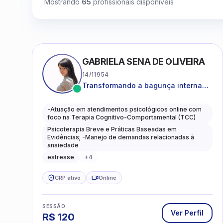
Mostrando
65
profissionais disponíveis
GABRIELA SENA DE OLIVEIRA
14/11954
Transformando a bagunça interna
em autoconhecimento, clareza,
leveza e caminhos mais gentis para
-Atuação em atendimentos psicológicos online com
se viver.
foco na Terapia Cognitivo-Comportamental (TCC)
Psicoterapia Breve e Práticas Baseadas em
Evidências; -Manejo de demandas relacionadas à
ansiedade
estresse
+
4
CRP ativo
Online
SESSÃO
Ver Perfil
R$
120