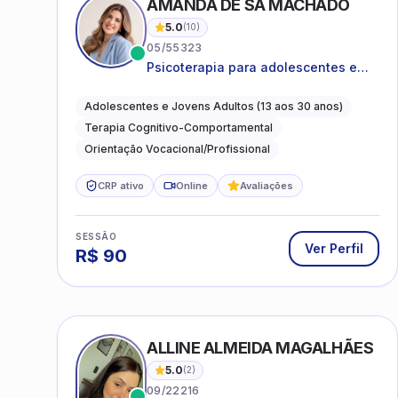
AMANDA DE SÁ MACHADO
5.0
(
10
)
05/55323
Psicoterapia para adolescentes e
jovens adultos com foco em
ansiedade, autoestima, relações e
Adolescentes e Jovens Adultos (13 aos 30 anos)
orientação profissional
Terapia Cognitivo-Comportamental
Orientação Vocacional/Profissional
CRP ativo
Online
Avaliações
SESSÃO
Ver Perfil
R$
90
ALLINE ALMEIDA MAGALHÃES
5.0
(
2
)
09/22216