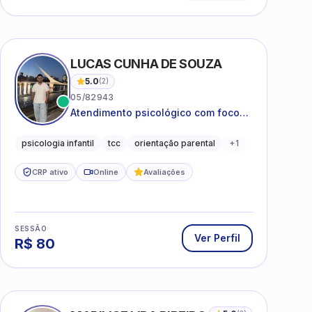
LUCAS CUNHA DE SOUZA
5.0
(
2
)
05/82943
Atendimento psicológico com foco
em Terapia Cognitivo-
Comportamental (TCC), promovendo
psicologia infantil
tcc
orientação parental
+
1
equilíbrio emocional e qualidade de
vida.
CRP ativo
Online
Avaliações
SESSÃO
Ver Perfil
R$
80