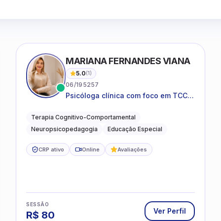
MARIANA FERNANDES VIANA
5.0
(
1
)
06/195257
Psicóloga clínica com foco em TCC,
neuropsicopedagogia e
acompanhamento do
Terapia Cognitivo-Comportamental
neurodesenvolvimento.
Neuropsicopedagogia
Educação Especial
CRP ativo
Online
Avaliações
SESSÃO
Ver Perfil
R$
80