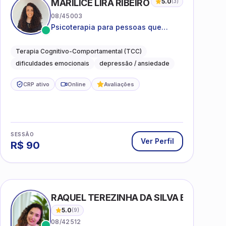
MARILICE LIRA RIBEIRO
5.0
(
3
)
08/45003
Psicoterapia para pessoas que
desejam compreender as emoções e
lidar com as dificuldades do dia a
Terapia Cognitivo-Comportamental (TCC)
dia
dificuldades emocionais
depressão / ansiedade
CRP ativo
Online
Avaliações
SESSÃO
Ver Perfil
R$
90
RAQUEL TEREZINHA DA SILVA BIONDI
5.0
(
9
)
08/42512