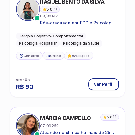
RAQUEL BENTO DA SILVA
5.0
(
8
)
03/30147
Pós-graduada em TCC e Psicologia
Hospitalar e da Saúde
Terapia Cognitivo-Comportamental
Psicologia Hospitalar
Psicologia da Saúde
CRP ativo
Online
Avaliações
SESSÃO
Ver Perfil
R$
90
MÁRCIA CAMPELLO
5.0
(
1
)
07/09259
Atuando na clínica há mais de 25