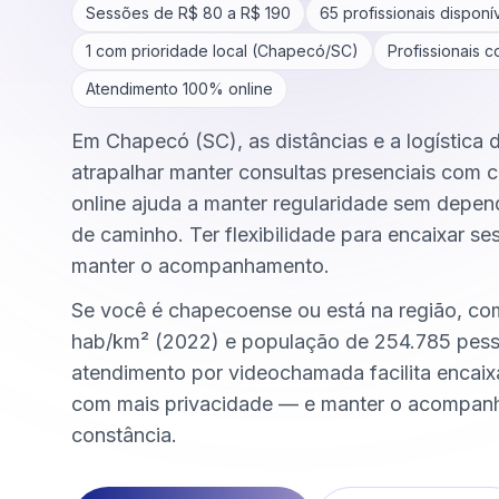
Sessões de R$
80
a R$
190
65
profissionais disponí
1
com prioridade local (
Chapecó
/
SC
)
Profissionais 
Atendimento 100% online
Em Chapecó (SC), as distâncias e a logística 
atrapalhar manter consultas presenciais com c
online ajuda a manter regularidade sem depen
de caminho. Ter flexibilidade para encaixar se
manter o acompanhamento.
Se você é chapecoense ou está na região, co
hab/km² (2022) e população de 254.785 pess
atendimento por videochamada facilita encai
com mais privacidade — e manter o acompa
constância.