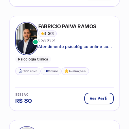
IRA SILVA
FABRICIO PAIVA RAMOS
5.0
(
3
)
05/86351
Atendimento psicológico online com
ética, sigilo e acolhimento.
Psicologia Clínica
CRP ativo
Online
Avaliações
SESSÃO
Ver Perfil
R$
80