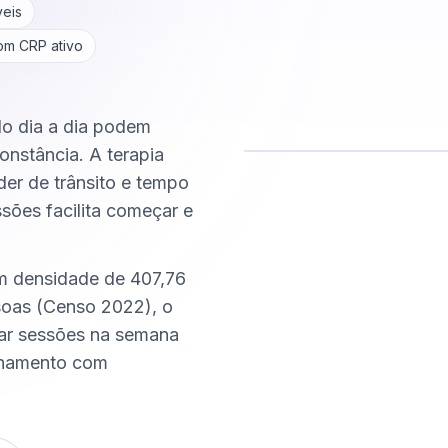
veis
com CRP ativo
do dia a dia podem
onstância. A terapia
der de trânsito e tempo
Comece hoje
ssões facilita começar e
Online e sigiloso
m densidade de 407,76
oas (Censo 2022), o
xar sessões na semana
nhamento com