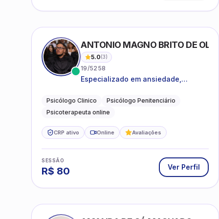
ANTONIO MAGNO BRITO DE OLIVE
5.0
(
3
)
19/5258
Especializado em ansiedade,
rotinas, dificuldades emocionais,
conflitos familiares e questões
Psicólogo Clinico
Psicólogo Penitenciário
comportamentais.
Psicoterapeuta online
CRP ativo
Online
Avaliações
SESSÃO
Ver Perfil
R$
80