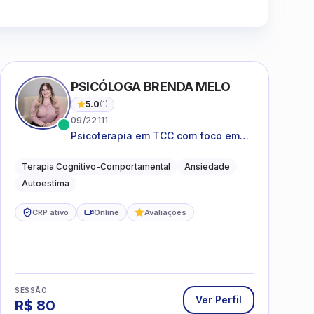
Clique para assistir
PSICÓLOGA BRENDA MELO
5.0
(
1
)
09/22111
Psicoterapia em TCC com foco em
bem-estar emocional e estratégias
práticas para o cotidiano
Terapia Cognitivo-Comportamental
Ansiedade
Autoestima
CRP ativo
Online
Avaliações
SESSÃO
Ver Perfil
R$
80