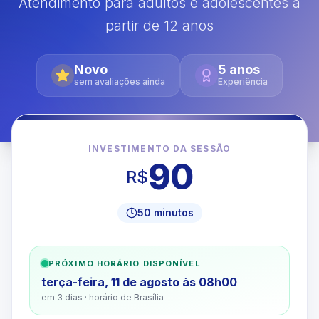
Atendimento para adultos e adolescentes a
partir de 12 anos
Novo
5
anos
sem avaliações ainda
Experiência
INVESTIMENTO DA SESSÃO
90
R$
50
minutos
PRÓXIMO HORÁRIO DISPONÍVEL
terça-feira, 11 de agosto às 08h00
em 3 dias
· horário de Brasília