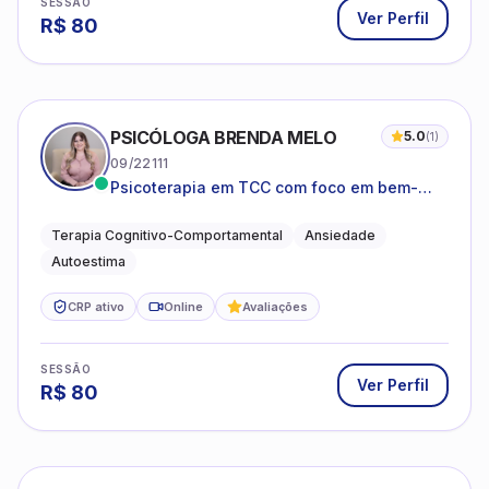
SESSÃO
Ver Perfil
R$
80
PSICÓLOGA BRENDA MELO
5.0
(
1
)
09/22111
Psicoterapia em TCC com foco em bem-
estar emocional e estratégias práticas para
o cotidiano
Terapia Cognitivo-Comportamental
Ansiedade
Autoestima
CRP ativo
Online
Avaliações
SESSÃO
Ver Perfil
R$
80