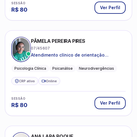
SESSÃO
Ver Perfil
R$
80
PÂMELA PEREIRA PIRES
07/45607
Atendimento clínico de orientação
psicanalítica para adolescentes, adultos e
crianças neurotípicas
Psicologia Clínica
Psicanálise
Neurodivergências
CRP ativo
Online
SESSÃO
Ver Perfil
R$
80
ANA LARA ROQUE