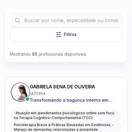
Filtros
Clique para assistir
Mostrando
65
profissionais disponíveis
GABRIELA SENA DE OLIVEIRA
14/11954
Transformando a bagunça interna em
autoconhecimento, clareza, leveza e
caminhos mais gentis para se viver.
-Atuação em atendimentos psicológicos online com foco
na Terapia Cognitivo-Comportamental (TCC)
Psicoterapia Breve e Práticas Baseadas em Evidências; -
Manejo de demandas relacionadas à ansiedade