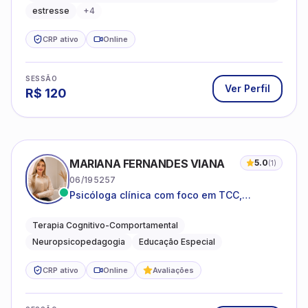
estresse
+
4
CRP ativo
Online
SESSÃO
Ver Perfil
R$
120
MARIANA FERNANDES VIANA
5.0
(
1
)
06/195257
Psicóloga clínica com foco em TCC,
neuropsicopedagogia e acompanhamento
do neurodesenvolvimento.
Terapia Cognitivo-Comportamental
Neuropsicopedagogia
Educação Especial
CRP ativo
Online
Avaliações