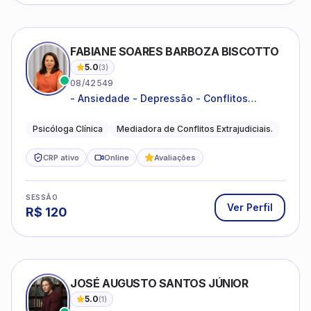
FABIANE SOARES BARBOZA BISCOTTO
5.0
(
3
)
08/42549
- Ansiedade - Depressão - Conflitos
conjugais - Conflitos familiares e
relacionamentos - Autoestima -
Psicóloga Clínica
Mediadora de Conflitos Extrajudiciais.
Desenvolvimento emocional
CRP ativo
Online
Avaliações
SESSÃO
Ver Perfil
R$
120
JOSÉ AUGUSTO SANTOS JÚNIOR
5.0
(
1
)