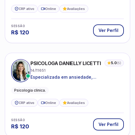
CRP ativo
Online
Avaliações
SESSÃO
Ver Perfil
R$
120
PSICOLOGA DANIELLY LICETTI
5.0
(
5
)
14/11651
Especializada em ansiedade,
autoconhecimento, depressão.
Psicologia clinica.
CRP ativo
Online
Avaliações
SESSÃO
Ver Perfil
R$
120