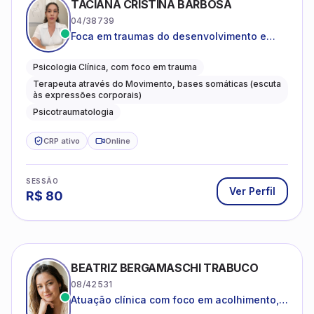
TACIANA CRISTINA BARBOSA
04/38739
Foca em traumas do desenvolvimento e
traumas complexos
Psicologia Clínica, com foco em trauma
Terapeuta através do Movimento, bases somáticas (escuta
às expressões corporais)
Psicotraumatologia
CRP ativo
Online
SESSÃO
Ver Perfil
R$
80
BEATRIZ BERGAMASCHI TRABUCO
08/42531
Atuação clínica com foco em acolhimento,
autoestima, ansiedade e transições de vida