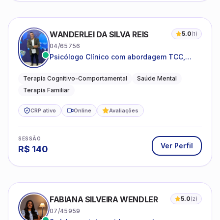
WANDERLEI DA SILVA REIS
5.0
(
1
)
04/65756
Psicólogo Clínico com abordagem TCC,
especializado em saúde mental e terapia
sistêmica
Terapia Cognitivo-Comportamental
Saúde Mental
Terapia Familiar
CRP ativo
Online
Avaliações
SESSÃO
Ver Perfil
R$
140
FABIANA SILVEIRA WENDLER
5.0
(
2
)
07/45959