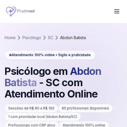
Home
Psicólogo
SC
Abdon Batista
Atendimento 100% online • Sigilo e praticidade
Psicólogo em
Abdon
Batista
-
SC
com
Atendimento Online
Sessões de R$
80
a R$
190
65
profissionais disponíveis
1
com prioridade local (
Abdon Batista
/
SC
)
Profissionais com CRP ativo
Atendimento 100% online