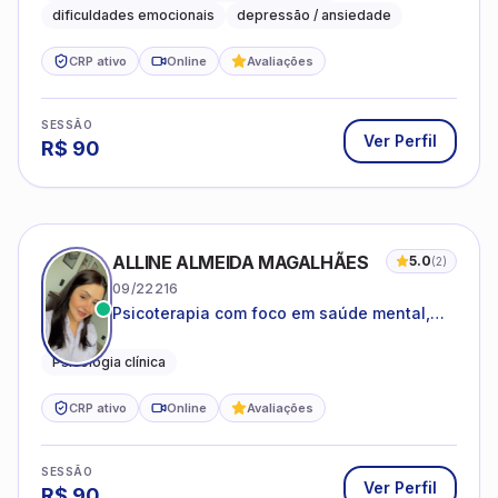
dificuldades emocionais
depressão / ansiedade
CRP ativo
Online
Avaliações
SESSÃO
Ver Perfil
R$
90
ALLINE ALMEIDA MAGALHÃES
5.0
(
2
)
09/22216
Psicoterapia com foco em saúde mental,
relações interpessoais e autoestima para
adolescentes e adultos.
Psicologia clínica
CRP ativo
Online
Avaliações
SESSÃO
Ver Perfil
R$
90