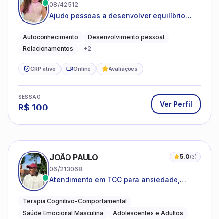
08/42512
Ajudo pessoas a desenvolver equilíbrio
emocional e relações mais saudáveis
Autoconhecimento
Desenvolvimento pessoal
Relacionamentos
+
2
CRP ativo
Online
Avaliações
SESSÃO
Ver Perfil
R$
100
JOÃO PAULO
5.0
(
3
)
06/213068
Atendimento em TCC para ansiedade,
estresse e desenvolvimento de autonomia
emocional
Terapia Cognitivo-Comportamental
Saúde Emocional Masculina
Adolescentes e Adultos