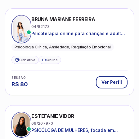
BRUNA MARIANE FERREIRA
04/82173
Psicoterapia online para crianças e adultos
que desejam compreender suas emoções,
reduzir a ansiedade e construir uma vida
Psicologia Clínica, Ansiedade, Regulação Emocional
com mais equilíbrio e sentido
CRP ativo
Online
SESSÃO
Ver Perfil
R$
80
ESTEFANIE VIDOR
06/207970
PSICÓLOGA DE MULHERES; focada em
melhorar relacionamentos os conflitos,