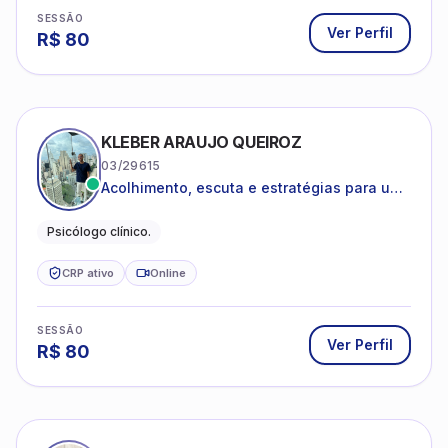
SESSÃO
Ver Perfil
R$
80
KLEBER ARAUJO QUEIROZ
03/29615
Acolhimento, escuta e estratégias para uma
vida mais saudável.
Psicólogo clínico.
CRP ativo
Online
SESSÃO
Ver Perfil
R$
80