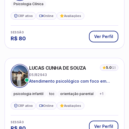
Psicologia Clínica
CRP ativo
Online
Avaliações
SESSÃO
Ver Perfil
R$
80
LUCAS CUNHA DE SOUZA
5.0
(
2
)
05/82943
Atendimento psicológico com foco em
Terapia Cognitivo-Comportamental (TCC),
promovendo equilíbrio emocional e
psicologia infantil
tcc
orientação parental
+
1
qualidade de vida.
CRP ativo
Online
Avaliações
SESSÃO
Ver Perfil
R$
80