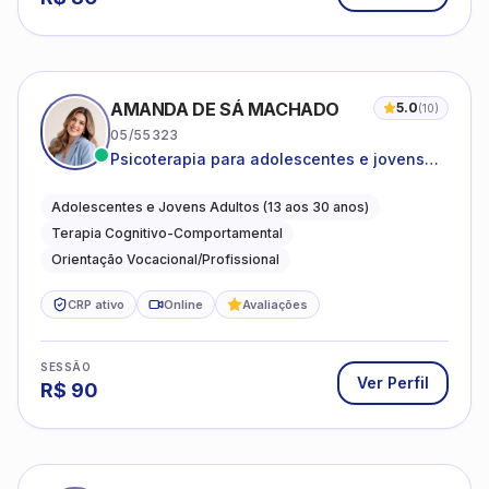
AMANDA DE SÁ MACHADO
5.0
(
10
)
05/55323
Psicoterapia para adolescentes e jovens
adultos com foco em ansiedade,
autoestima, relações e orientação
Adolescentes e Jovens Adultos (13 aos 30 anos)
profissional
Terapia Cognitivo-Comportamental
Orientação Vocacional/Profissional
CRP ativo
Online
Avaliações
SESSÃO
Ver Perfil
R$
90