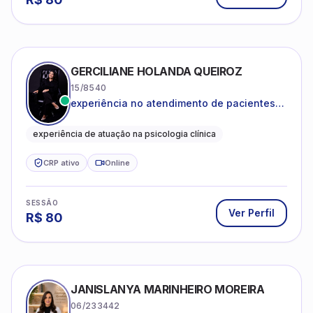
GERCILIANE HOLANDA QUEIROZ
15/8540
experiência no atendimento de pacientes
ansiosos, com histórico de pensamentos
catastróficos e comportamentos
experiência de atuação na psicologia clínica
autolesivos.
CRP ativo
Online
SESSÃO
Ver Perfil
R$
80
JANISLANYA MARINHEIRO MOREIRA
06/233442