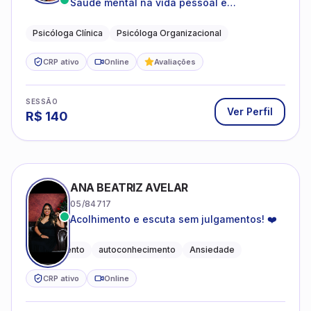
Saúde mental na vida pessoal e
profissional.
Psicóloga Clínica
Psicóloga Organizacional
CRP ativo
Online
Avaliações
SESSÃO
Ver Perfil
R$
140
ANA BEATRIZ AVELAR
05/84717
Acolhimento e escuta sem julgamentos! ❤️
Acolhimento
autoconhecimento
Ansiedade
CRP ativo
Online