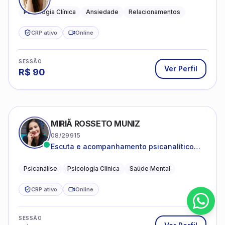
Psicologia Clínica
Ansiedade
Relacionamentos
CRP ativo
Online
SESSÃO
Ver Perfil
R$
90
MIRIÃ ROSSETO MUNIZ
08/29915
Escuta e acompanhamento psicanalítico
para adultos e adolescentes.
Psicanálise
Psicologia Clínica
Saúde Mental
CRP ativo
Online
SESSÃO