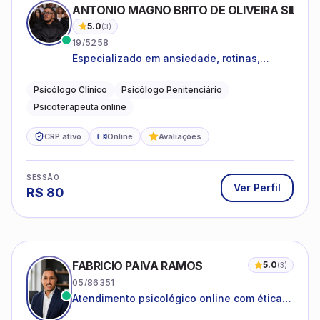
ANTONIO MAGNO BRITO DE OLIVEIRA SILVA
5.0
(
3
)
19/5258
Especializado em ansiedade, rotinas,
dificuldades emocionais, conflitos
familiares e questões comportamentais.
Psicólogo Clinico
Psicólogo Penitenciário
Psicoterapeuta online
CRP ativo
Online
Avaliações
SESSÃO
Ver Perfil
R$
80
FABRICIO PAIVA RAMOS
5.0
(
3
)
05/86351
Atendimento psicológico online com ética,
sigilo e acolhimento.