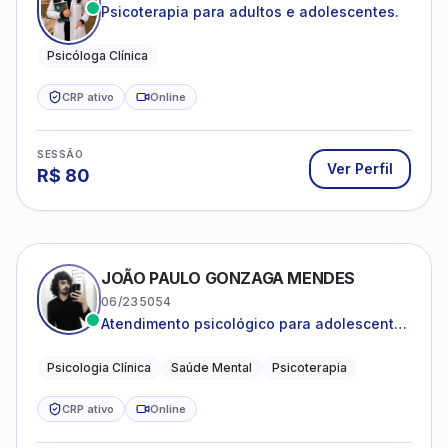
Psicoterapia para adultos e adolescentes.
Psicóloga Clínica
CRP ativo
Online
SESSÃO
Ver Perfil
R$
80
JOÃO PAULO GONZAGA MENDES
06/235054
Atendimento psicológico para adolescentes
e adultos com foco em ansiedade,
depressão e autoestima.
Psicologia Clínica
Saúde Mental
Psicoterapia
CRP ativo
Online