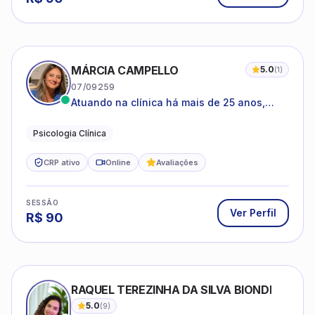
MÁRCIA CAMPELLO
5.0
(
1
)
07/09259
Atuando na clínica há mais de 25 anos,
amparada pela psicanálise e suas
estruturas, com experiência em
Psicologia Clínica
atendimento a jovens e adultos.
CRP ativo
Online
Avaliações
SESSÃO
Ver Perfil
R$
90
RAQUEL TEREZINHA DA SILVA BIONDI
5.0
(
9
)