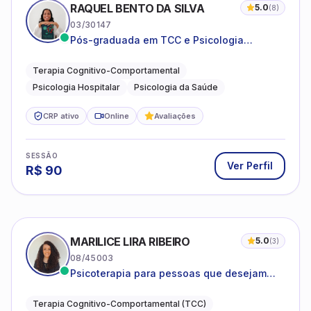
RAQUEL BENTO DA SILVA
5.0
(
8
)
03/30147
Pós-graduada em TCC e Psicologia
Hospitalar e da Saúde
Terapia Cognitivo-Comportamental
Psicologia Hospitalar
Psicologia da Saúde
CRP ativo
Online
Avaliações
SESSÃO
Ver Perfil
R$
90
MARILICE LIRA RIBEIRO
5.0
(
3
)
08/45003
Psicoterapia para pessoas que desejam
compreender as emoções e lidar com as
dificuldades do dia a dia
Terapia Cognitivo-Comportamental (TCC)