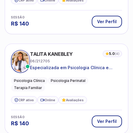
CRP ativo
Online
Avaliações
SESSÃO
Ver Perfil
R$
140
TALITA KANEBLEY
5.0
(
4
)
06/212705
Especializada em Psicologia Clínica e
Perinatal para adolescentes, adultos e
famílias
Psicologia Clínica
Psicologia Perinatal
Terapia Familiar
CRP ativo
Online
Avaliações
SESSÃO
Ver Perfil
R$
140