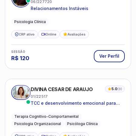
06/227720
Relacionamentos Instáveis
Psicologia Clínica
CRP ativo
Online
Avaliações
SESSÃO
Ver Perfil
R$
120
DIVINA CESAR DE ARAUJO
5.0
(
9
)
01/22517
TCC e desenvolvimento emocional para
adultos e idosos
Terapia Cognitivo-Comportamental
Psicologia Organizacional
Psicóloga Clínica