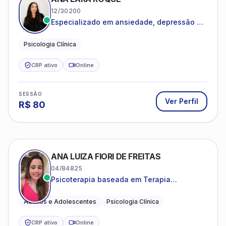
12/30200
Especializado em ansiedade, depressão e
desenvolvimento emocional
Psicologia Clínica
CRP ativo
Online
SESSÃO
Ver Perfil
R$
80
ANA LUIZA FIORI DE FREITAS
04/84825
Psicoterapia baseada em Terapia
Cognitivo-Comportamental
Adultos e Adolescentes
Psicologia Clínica
CRP ativo
Online