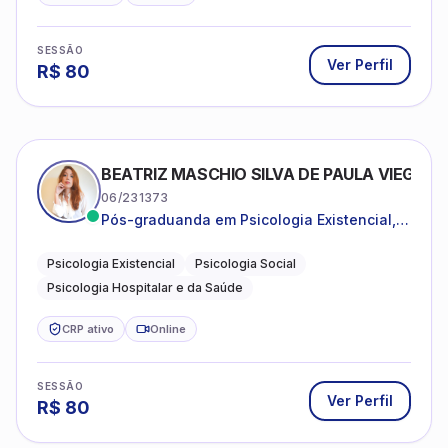
SESSÃO
Ver Perfil
R$
80
BEATRIZ MASCHIO SILVA DE PAULA VIEGAS
06/231373
Pós-graduanda em Psicologia Existencial,
Psicologia Social e Psicologia Hospitalar e
da Saúde.
Psicologia Existencial
Psicologia Social
Psicologia Hospitalar e da Saúde
CRP ativo
Online
SESSÃO
Ver Perfil
R$
80