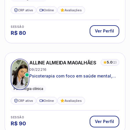
ALLINE ALMEIDA MAGALHÃES
5.0
(
2
)
09/22216
Psicoterapia com foco em saúde mental,
relações interpessoais e autoestima para
adolescentes e adultos.
Psicologia clínica
CRP ativo
Online
Avaliações
SESSÃO
Ver Perfil
R$
90
FABIANA SILVEIRA WENDLER
5.0
(
2
)
07/45959
Saúde mental na vida pessoal e
profissional.