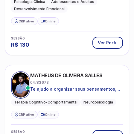
R$
130
MATHEUS DE OLIVEIRA SALLES
04/83673
Te ajudo a organizar seus pensamentos,
regular suas emoções e viver com mais
clareza e sentido, com uma terapia
Terapia Cognitivo-Comportamental
Neuropsicologia
estruturada e baseada em ciência.
CRP ativo
Online
SESSÃO
Ver Perfil
R$
100
MICHELLE CAMPANA DA SILVA
08/46219