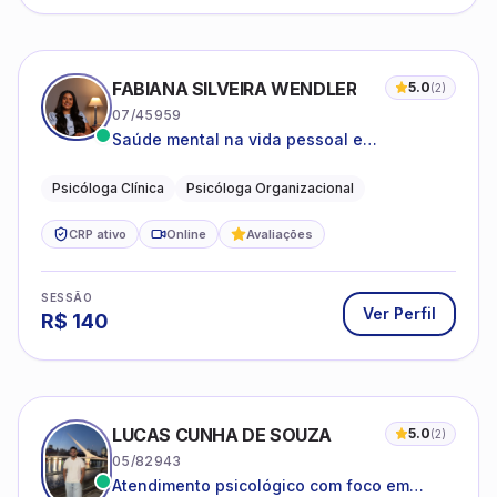
Psicóloga Clínica
Psicóloga Organizacional
CRP ativo
Online
Avaliações
SESSÃO
Ver Perfil
R$
140
LUCAS CUNHA DE SOUZA
5.0
(
2
)
05/82943
Atendimento psicológico com foco em
Terapia Cognitivo-Comportamental (TCC),
promovendo equilíbrio emocional e
psicologia infantil
tcc
orientação parental
+
1
qualidade de vida.
CRP ativo
Online
Avaliações
SESSÃO