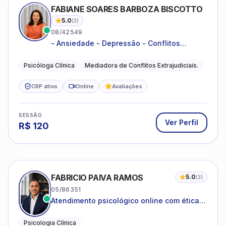
CRP ativo
Online
Avaliações
SESSÃO
Ver Perfil
R$
120
FABRICIO PAIVA RAMOS
5.0
(
3
)
05/86351
Atendimento psicológico online com ética,
sigilo e acolhimento.
Psicologia Clínica
CRP ativo
Online
Avaliações
SESSÃO
Ver Perfil
R$
80