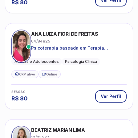
Psicoterapia baseada em Terapia
Cognitivo-Comportamental
Adultos e Adolescentes
Psicologia Clínica
CRP ativo
Online
SESSÃO
Ver Perfil
R$
80
BEATRIZ MARIAN LIMA
12/25527
Atendimento de adolescentes e adultos
Psicologia Clínica
CRP ativo
Online