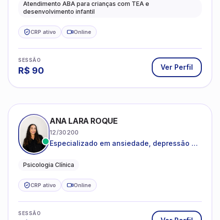
ANA LARA ROQUE
12/30200
Especializado em ansiedade, depressão e
desenvolvimento emocional
Psicologia Clínica
CRP ativo
Online
SESSÃO
Ver Perfil
R$
80
ANA LUIZA FIORI DE FREITAS
04/84825