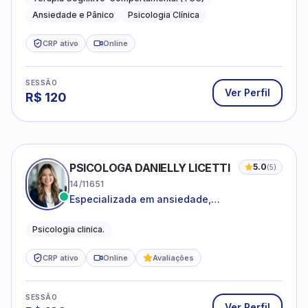
PSICOLOGA DANIELLY LICETTI
5.0
(
5
)
14/11651
Especializada em ansiedade,
autoconhecimento, depressão.
Psicologia clinica.
CRP ativo
Online
Avaliações
SESSÃO
Ver Perfil
R$
120
ANTONIO MAGNO BRITO DE OLIVEIRA SILVA
5.0
(
3
)