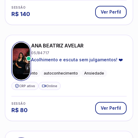
ANA BEATRIZ AVELAR
05/84717
Acolhimento e escuta sem julgamentos! ❤️
Acolhimento
autoconhecimento
Ansiedade
CRP ativo
Online
SESSÃO
Ver Perfil
R$
80
BEATRIZ BERGAMASCHI TRABUCO
08/42531
Atuação clínica com foco em acolhimento,
autoestima, ansiedade e transições de vida
Psicologia Clínica
Ansiedade
Relacionamentos
CRP ativo
Online