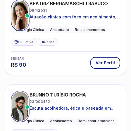
SESSÃO
Ver Perfil
R$
90
BRUNNO TURÍBIO ROCHA
23/003452
Escuta acolhedora, ética e baseada em
evidências
Psicologia Clínica
Acolhimento
Bem-estar emocional
CRP ativo
Online
SESSÃO
Ver Perfil
R$
130