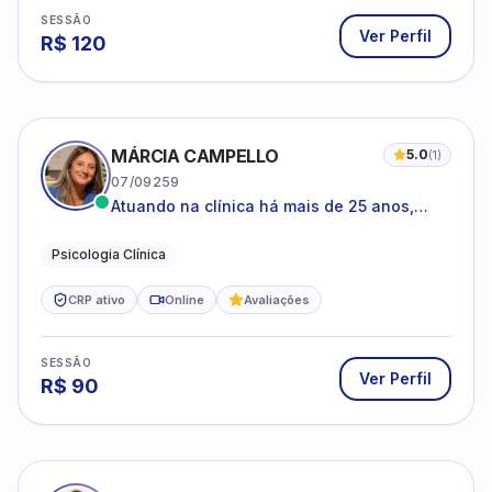
07/09259
Atuando na clínica há mais de 25 anos,
amparada pela psicanálise e suas
estruturas, com experiência em
Psicologia Clínica
atendimento a jovens e adultos.
CRP ativo
Online
Avaliações
SESSÃO
Ver Perfil
R$
90
ADRIANACAMARGO CALLIARI
05/39786
Espacialização em psicologia clínica e
coach
Psicologia clínica
CRP ativo
Online