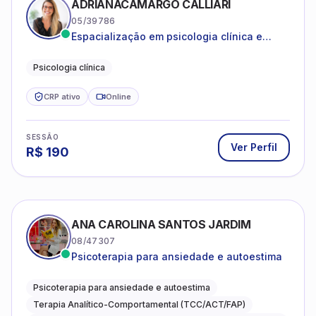
SESSÃO
Ver Perfil
R$
190
ANA CAROLINA SANTOS JARDIM
08/47307
Psicoterapia para ansiedade e autoestima
Psicoterapia para ansiedade e autoestima
Terapia Analítico-Comportamental (TCC/ACT/FAP)
Atendimento ABA para crianças com TEA e
desenvolvimento infantil
CRP ativo
Online
SESSÃO
Ver Perfil
R$
90