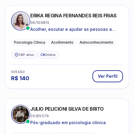
CRP ativo
Online
SESSÃO
Ver Perfil
R$
140
JULIO PELICIONI SILVA DE BRITO
05/85579
Pós-graduado em psicologia clínica
Psicologia Clínica
Adolescentes e Adultos
Desenvolvimento Emocional
CRP ativo
Online
SESSÃO
Ver Perfil