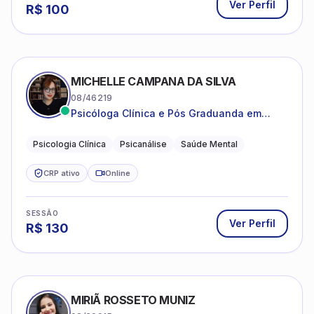
Psicóloga Clínica e Pós Graduanda em
Psicanálise Clínica e Teoria pela FAAP.
Psicologia Clínica
Psicanálise
Saúde Mental
CRP ativo
Online
SESSÃO
Ver Perfil
R$
130
MIRIÃ ROSSETO MUNIZ
08/29915
Escuta e acompanhamento psicanalítico
para adultos e adolescentes.
Psicanálise
Psicologia Clínica
Saúde Mental
CRP ativo
Online