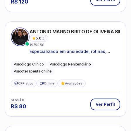
19/5258
Especializado em ansiedade, rotinas,
dificuldades emocionais, conflitos
familiares e questões comportamentais.
Psicólogo Clinico
Psicólogo Penitenciário
Psicoterapeuta online
CRP ativo
Online
Avaliações
SESSÃO
Ver Perfil
R$
80
FABIANE SOARES BARBOZA BISCOTTO
5.0
(
3
)
08/42549
- Ansiedade - Depressão - Conflitos
conjugais - Conflitos familiares e
relacionamentos - Autoestima -
Psicóloga Clínica
Mediadora de Conflitos Extrajudiciais.
Desenvolvimento emocional