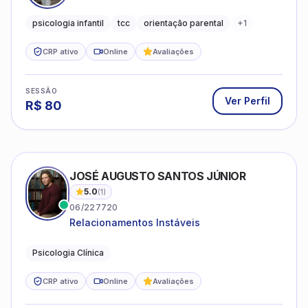
Ver Perfil
R$
80
JOSÉ AUGUSTO SANTOS JÚNIOR
5.0
(
1
)
06/227720
Relacionamentos Instáveis
Psicologia Clínica
CRP ativo
Online
Avaliações
SESSÃO
Ver Perfil
R$
120
MÁRCIA CAMPELLO
5.0
(
1
)