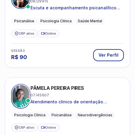
SESSÃO
Ver Perfil
R$
90
PÂMELA PEREIRA PIRES
07/45607
Atendimento clínico de orientação
psicanalítica para adolescentes, adultos e
crianças neurotípicas
Psicologia Clínica
Psicanálise
Neurodivergências
CRP ativo
Online
SESSÃO
Ver Perfil
R$
80