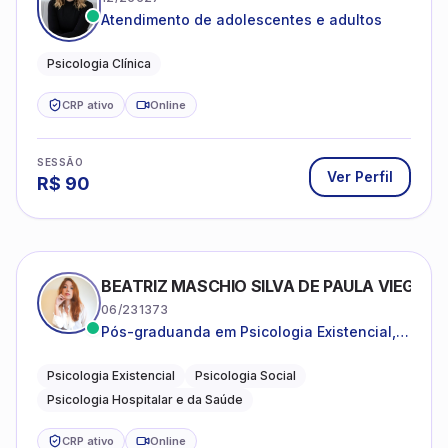
SESSÃO
Ver Perfil
R$
90
BEATRIZ MASCHIO SILVA DE PAULA VIEGAS
06/231373
Pós-graduanda em Psicologia Existencial,
Psicologia Social e Psicologia Hospitalar e
da Saúde.
Psicologia Existencial
Psicologia Social
Psicologia Hospitalar e da Saúde
CRP ativo
Online
SESSÃO
Ver Perfil
R$
80