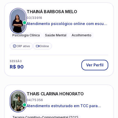
CRP ativo
Online
SESSÃO
Ver Perfil
R$
90
THAIS CLARINA HONORATO
04/75356
Atendimento estruturado em TCC para
ansiedade, pânico e autocobrança
excessiva
Terapia Cognitivo-Comportamental (TCC)
Ansiedade e Pânico
Psicologia Clínica
CRP ativo
Online
SESSÃO
Ver Perfil
R$
120