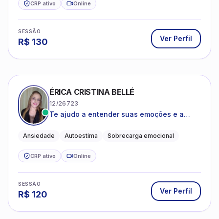
ÉRICA CRISTINA BELLÉ
12/26723
Te ajudo a entender suas emoções e a
encontrar formas mais leves de lidar com o
que você está vivendo
Ansiedade
Autoestima
Sobrecarga emocional
CRP ativo
Online
SESSÃO
Ver Perfil
R$
120
ERIKA REGINA FERNANDES REIS FRIAS
06/109815
Acolher, escutar e ajudar as pessoas a
darem um novo sentido na vida
Psicologia Clínica
Acolhimento
Autoconhecimento