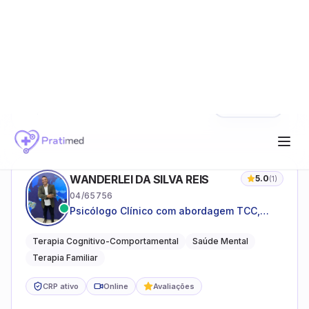
Ver Perfil
R$
80
WANDERLEI DA SILVA REIS
5.0
(
1
)
04/65756
Psicólogo Clínico com abordagem TCC,
especializado em saúde mental e terapia
sistêmica
Terapia Cognitivo-Comportamental
Saúde Mental
Terapia Familiar
CRP ativo
Online
Avaliações
SESSÃO
Ver Perfil
R$
140