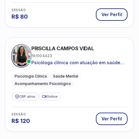
PRISCILLA CAMPOS VIDAL
19/004423
Psicóloga clínica com atuação em saúde
mental e acompanhamento psicológico.
Psicologia Clínica
Saúde Mental
Acompanhamento Psicológico
CRP ativo
Online
SESSÃO
Ver Perfil
R$
120
THAINÁ BARBOSA MELO
03/33916
Atendimento psicológico online com escuta
acolhedora e foco no seu bem-estar
emocional
Psicologia Clínica
Saúde Mental
Acolhimento