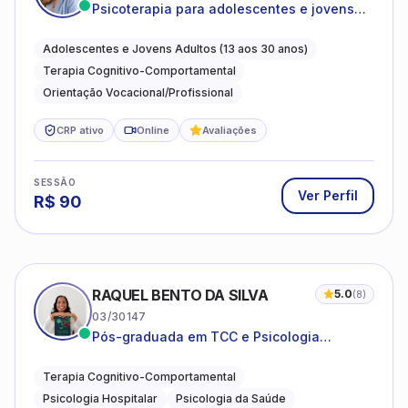
Psicoterapia para adolescentes e jovens
adultos com foco em ansiedade,
autoestima, relações e orientação
Adolescentes e Jovens Adultos (13 aos 30 anos)
profissional
Terapia Cognitivo-Comportamental
Orientação Vocacional/Profissional
CRP ativo
Online
Avaliações
SESSÃO
Ver Perfil
R$
90
RAQUEL BENTO DA SILVA
5.0
(
8
)
03/30147
Pós-graduada em TCC e Psicologia
Hospitalar e da Saúde
Terapia Cognitivo-Comportamental
Psicologia Hospitalar
Psicologia da Saúde