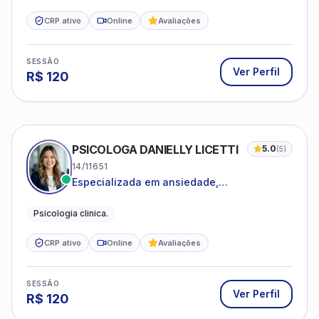
CRP ativo
Online
Avaliações
SESSÃO
Ver Perfil
R$
120
PSICOLOGA DANIELLY LICETTI
5.0
(
5
)
14/11651
Especializada em ansiedade,
autoconhecimento, depressão.
Psicologia clinica.
CRP ativo
Online
Avaliações
SESSÃO
Ver Perfil
R$
120