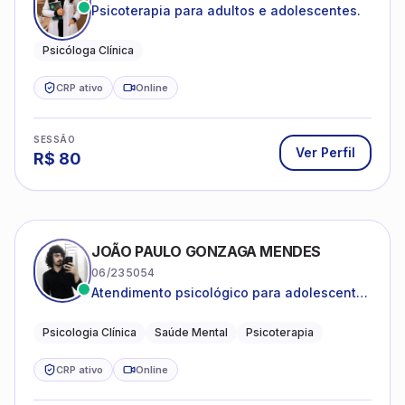
Psicoterapia para adultos e adolescentes.
Psicóloga Clínica
CRP ativo
Online
SESSÃO
Ver Perfil
R$
80
JOÃO PAULO GONZAGA MENDES
06/235054
Atendimento psicológico para adolescentes
e adultos com foco em ansiedade,
depressão e autoestima.
Psicologia Clínica
Saúde Mental
Psicoterapia
CRP ativo
Online