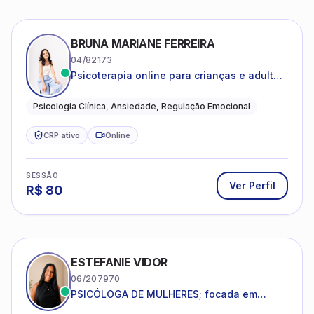
BRUNA MARIANE FERREIRA
04/82173
Psicoterapia online para crianças e adultos
que desejam compreender suas emoções,
reduzir a ansiedade e construir uma vida
Psicologia Clínica, Ansiedade, Regulação Emocional
com mais equilíbrio e sentido
CRP ativo
Online
SESSÃO
Ver Perfil
R$
80
ESTEFANIE VIDOR
06/207970
PSICÓLOGA DE MULHERES; focada em
melhorar relacionamentos os conflitos,