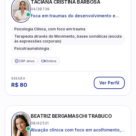
TACIANA CRISTINA BARBOSA
04/38739
Foca em traumas do desenvolvimento e
traumas complexos
Psicologia Clínica, com foco em trauma
Terapeuta através do Movimento, bases somáticas (escuta
às expressões corporais)
Psicotraumatologia
CRP ativo
Online
SESSÃO
Ver Perfil
R$
80
BEATRIZ BERGAMASCHI TRABUCO
08/42531
Atuação clínica com foco em acolhimento,
autoestima, ansiedade e transições de vida