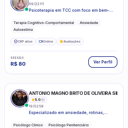
09/22111
Psicoterapia em TCC com foco em bem-
estar emocional e estratégias práticas para
o cotidiano
Terapia Cognitivo-Comportamental
Ansiedade
Autoestima
CRP ativo
Online
Avaliações
SESSÃO
Ver Perfil
R$
80
ANTONIO MAGNO BRITO DE OLIVEIRA SILVA
5.0
(
3
)
19/5258
Especializado em ansiedade, rotinas,
dificuldades emocionais, conflitos
familiares e questões comportamentais.
Psicólogo Clinico
Psicólogo Penitenciário