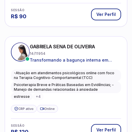
SESSÃO
Ver Perfil
R$
90
GABRIELA SENA DE OLIVEIRA
14/11954
Transformando a bagunça interna em
autoconhecimento, clareza, leveza e
caminhos mais gentis para se viver.
-Atuação em atendimentos psicológicos online com foco
na Terapia Cognitivo-Comportamental (TCC)
Psicoterapia Breve e Práticas Baseadas em Evidências; -
Manejo de demandas relacionadas à ansiedade
estresse
+
4
CRP ativo
Online
SESSÃO
Ver Perfil
R$
120