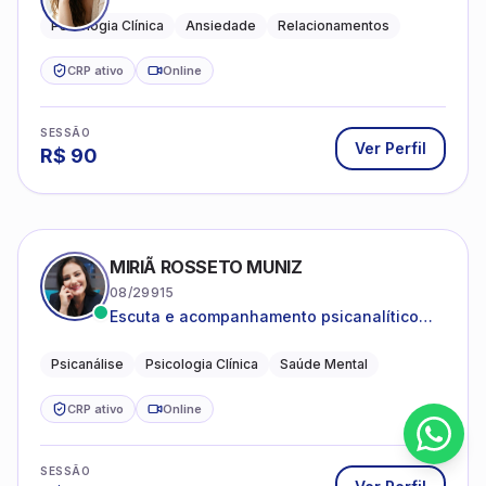
Psicologia Clínica
Ansiedade
Relacionamentos
CRP ativo
Online
SESSÃO
Ver Perfil
R$
90
MIRIÃ ROSSETO MUNIZ
08/29915
Escuta e acompanhamento psicanalítico
para adultos e adolescentes.
Psicanálise
Psicologia Clínica
Saúde Mental
CRP ativo
Online
SESSÃO