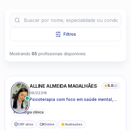
Filtros
Clique para assistir
Mostrando
65
profissionais disponíveis
ALLINE ALMEIDA MAGALHÃES
5.0
(
2
)
09/22216
Psicoterapia com foco em saúde mental,
relações interpessoais e autoestima para
adolescentes e adultos.
Psicologia clínica
CRP ativo
Online
Avaliações