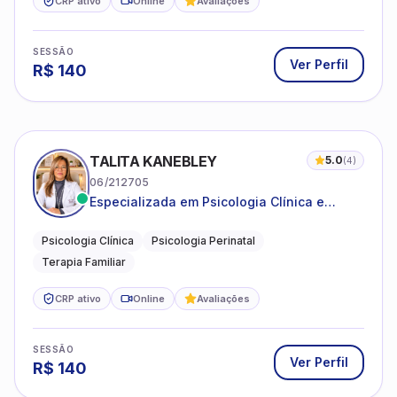
CRP ativo
Online
Avaliações
SESSÃO
Ver Perfil
R$
140
TALITA KANEBLEY
5.0
(
4
)
06/212705
Especializada em Psicologia Clínica e
Perinatal para adolescentes, adultos e
famílias
Psicologia Clínica
Psicologia Perinatal
Terapia Familiar
CRP ativo
Online
Avaliações
SESSÃO
Ver Perfil
R$
140