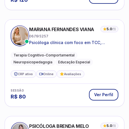
MARIANA FERNANDES VIANA
5.0
(
1
)
06/195257
Psicóloga clínica com foco em TCC,
neuropsicopedagogia e acompanhamento
do neurodesenvolvimento.
Terapia Cognitivo-Comportamental
Neuropsicopedagogia
Educação Especial
CRP ativo
Online
Avaliações
SESSÃO
Ver Perfil
R$
80
PSICÓLOGA BRENDA MELO
5.0
(
1
)