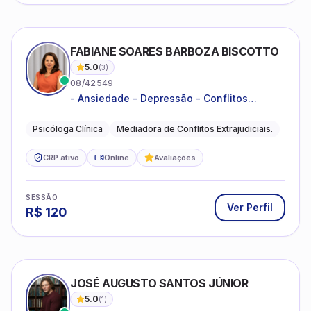
FABIANE SOARES BARBOZA BISCOTTO
5.0
(
3
)
08/42549
- Ansiedade - Depressão - Conflitos
conjugais - Conflitos familiares e
relacionamentos - Autoestima -
Psicóloga Clínica
Mediadora de Conflitos Extrajudiciais.
Desenvolvimento emocional
CRP ativo
Online
Avaliações
SESSÃO
Ver Perfil
R$
120
JOSÉ AUGUSTO SANTOS JÚNIOR
5.0
(
1
)