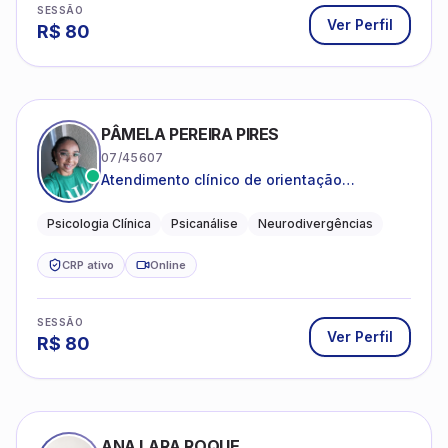
SESSÃO
Ver Perfil
R$
80
PÂMELA PEREIRA PIRES
07/45607
Atendimento clínico de orientação
psicanalítica para adolescentes, adultos e
crianças neurotípicas
Psicologia Clínica
Psicanálise
Neurodivergências
CRP ativo
Online
SESSÃO
Ver Perfil
R$
80
ANA LARA ROQUE