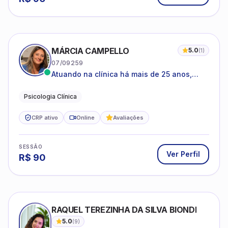
MÁRCIA CAMPELLO
5.0
(
1
)
07/09259
Atuando na clínica há mais de 25 anos,
amparada pela psicanálise e suas
estruturas, com experiência em
Psicologia Clínica
atendimento a jovens e adultos.
CRP ativo
Online
Avaliações
SESSÃO
Ver Perfil
R$
90
RAQUEL TEREZINHA DA SILVA BIONDI
5.0
(
9
)