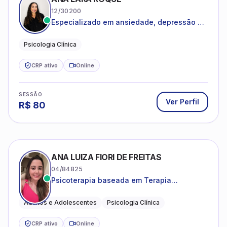
12/30200
Especializado em ansiedade, depressão e
desenvolvimento emocional
Psicologia Clínica
CRP ativo
Online
SESSÃO
Ver Perfil
R$
80
ANA LUIZA FIORI DE FREITAS
04/84825
Psicoterapia baseada em Terapia
Cognitivo-Comportamental
Adultos e Adolescentes
Psicologia Clínica
CRP ativo
Online