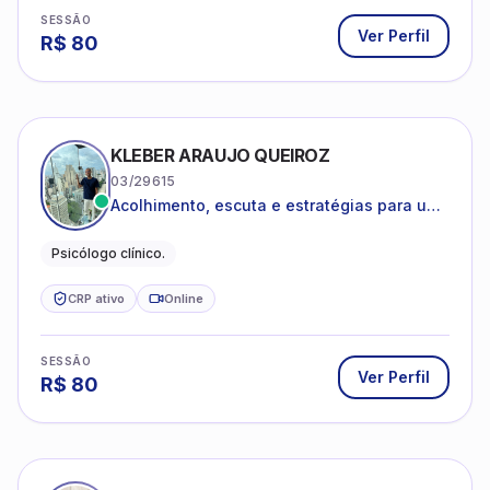
SESSÃO
Ver Perfil
R$
80
KLEBER ARAUJO QUEIROZ
03/29615
Acolhimento, escuta e estratégias para uma
vida mais saudável.
Psicólogo clínico.
CRP ativo
Online
SESSÃO
Ver Perfil
R$
80