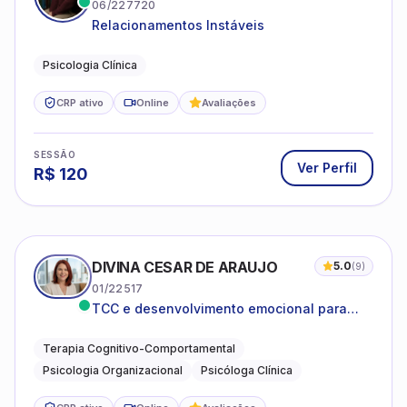
06/227720
Relacionamentos Instáveis
Psicologia Clínica
CRP ativo
Online
Avaliações
SESSÃO
Ver Perfil
R$
120
DIVINA CESAR DE ARAUJO
5.0
(
9
)
01/22517
TCC e desenvolvimento emocional para
adultos e idosos
Terapia Cognitivo-Comportamental
Psicologia Organizacional
Psicóloga Clínica