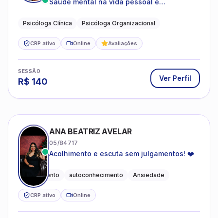
Saúde mental na vida pessoal e
profissional.
Psicóloga Clínica
Psicóloga Organizacional
CRP ativo
Online
Avaliações
SESSÃO
Ver Perfil
R$
140
ANA BEATRIZ AVELAR
05/84717
Acolhimento e escuta sem julgamentos! ❤️
Acolhimento
autoconhecimento
Ansiedade
CRP ativo
Online