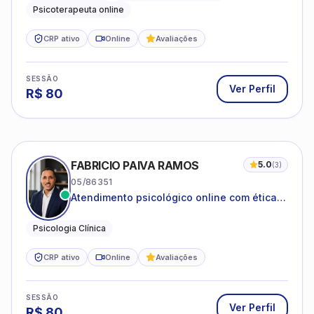
Psicoterapeuta online
CRP ativo
Online
Avaliações
SESSÃO
Ver Perfil
R$
80
FABRICIO PAIVA RAMOS
5.0
(
3
)
05/86351
Atendimento psicológico online com ética,
sigilo e acolhimento.
Psicologia Clínica
CRP ativo
Online
Avaliações
SESSÃO
Ver Perfil
R$
80