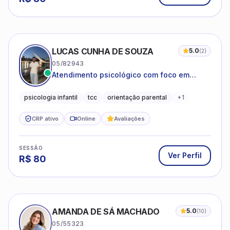
LUCAS CUNHA DE SOUZA
5.0
(
2
)
05/82943
Atendimento psicológico com foco em
Terapia Cognitivo-Comportamental (TCC),
promovendo equilíbrio emocional e
psicologia infantil
tcc
orientação parental
+
1
qualidade de vida.
CRP ativo
Online
Avaliações
SESSÃO
Ver Perfil
R$
80
AMANDA DE SÁ MACHADO
5.0
(
10
)
05/55323