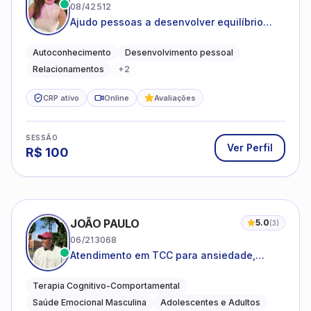
08/42512
Ajudo pessoas a desenvolver equilíbrio
emocional e relações mais saudáveis
Autoconhecimento
Desenvolvimento pessoal
Relacionamentos
+
2
CRP ativo
Online
Avaliações
SESSÃO
Ver Perfil
R$
100
JOÃO PAULO
5.0
(
3
)
06/213068
Atendimento em TCC para ansiedade,
estresse e desenvolvimento de autonomia
emocional
Terapia Cognitivo-Comportamental
Saúde Emocional Masculina
Adolescentes e Adultos