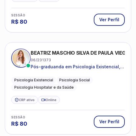
SESSÃO
Ver Perfil
R$
80
BEATRIZ MASCHIO SILVA DE PAULA VIEGAS
06/231373
Pós-graduanda em Psicologia Existencial,
Psicologia Social e Psicologia Hospitalar e
da Saúde.
Psicologia Existencial
Psicologia Social
Psicologia Hospitalar e da Saúde
CRP ativo
Online
SESSÃO
Ver Perfil
R$
80