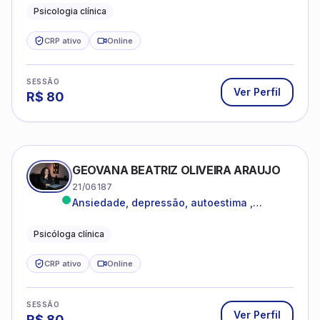
dentro da sua realidade.
Psicologia clínica
CRP ativo
Online
SESSÃO
Ver Perfil
R$
80
GEOVANA BEATRIZ OLIVEIRA ARAUJO
21/06187
Ansiedade, depressão, autoestima ,
autoconhecimento
Psicóloga clínica
CRP ativo
Online
SESSÃO
Ver Perfil
R$
80