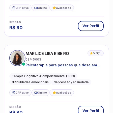
CRP ativo
Online
Avaliações
SESSÃO
Ver Perfil
R$
90
MARILICE LIRA RIBEIRO
5.0
(
3
)
08/45003
Psicoterapia para pessoas que desejam
compreender as emoções e lidar com as
dificuldades do dia a dia
Terapia Cognitivo-Comportamental (TCC)
dificuldades emocionais
depressão / ansiedade
CRP ativo
Online
Avaliações
SESSÃO
Ver Perfil
R$
90