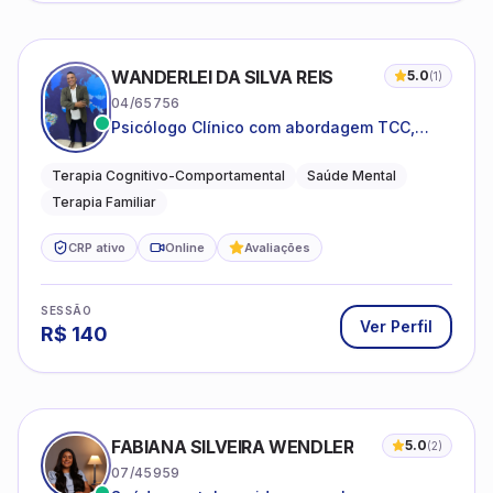
WANDERLEI DA SILVA REIS
5.0
(
1
)
04/65756
Psicólogo Clínico com abordagem TCC,
especializado em saúde mental e terapia
sistêmica
Terapia Cognitivo-Comportamental
Saúde Mental
Terapia Familiar
CRP ativo
Online
Avaliações
SESSÃO
Ver Perfil
R$
140
FABIANA SILVEIRA WENDLER
5.0
(
2
)
07/45959