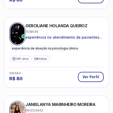
GERCILIANE HOLANDA QUEIROZ
15/8540
experiência no atendimento de pacientes
ansiosos, com histórico de pensamentos
catastróficos e comportamentos
experiência de atuação na psicologia clínica
autolesivos.
CRP ativo
Online
SESSÃO
Ver Perfil
R$
80
JANISLANYA MARINHEIRO MOREIRA
06/233442