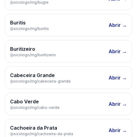
/psicologo/
mg
/
bugre
Buritis
Abrir →
/psicologo/
mg
/
buritis
Buritizeiro
Abrir →
/psicologo/
mg
/
buritizeiro
Cabeceira Grande
Abrir →
/psicologo/
mg
/
cabeceira-grande
Cabo Verde
Abrir →
/psicologo/
mg
/
cabo-verde
Cachoeira da Prata
Abrir →
/psicologo/
mg
/
cachoeira-da-prata