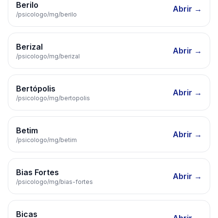
Berilo
Abrir →
/psicologo/
mg
/
berilo
Berizal
Abrir →
/psicologo/
mg
/
berizal
Bertópolis
Abrir →
/psicologo/
mg
/
bertopolis
Betim
Abrir →
/psicologo/
mg
/
betim
Bias Fortes
Abrir →
/psicologo/
mg
/
bias-fortes
Bicas