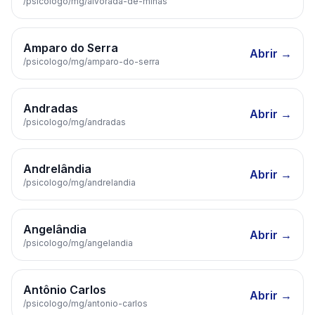
/psicologo/
mg
/
alvorada-de-minas
Amparo do Serra
Abrir →
/psicologo/
mg
/
amparo-do-serra
Andradas
Abrir →
/psicologo/
mg
/
andradas
Andrelândia
Abrir →
/psicologo/
mg
/
andrelandia
Angelândia
Abrir →
/psicologo/
mg
/
angelandia
Antônio Carlos
Abrir →
/psicologo/
mg
/
antonio-carlos