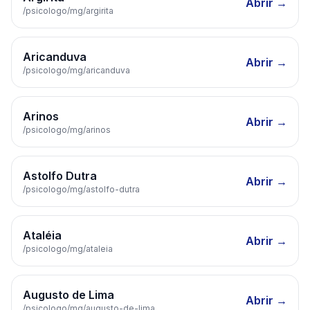
Abrir →
/psicologo/
mg
/
argirita
Aricanduva
Abrir →
/psicologo/
mg
/
aricanduva
Arinos
Abrir →
/psicologo/
mg
/
arinos
Astolfo Dutra
Abrir →
/psicologo/
mg
/
astolfo-dutra
Ataléia
Abrir →
/psicologo/
mg
/
ataleia
Augusto de Lima
Abrir →
/psicologo/
mg
/
augusto-de-lima