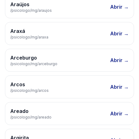
Araújos
Abrir →
/psicologo/
mg
/
araujos
Araxá
Abrir →
/psicologo/
mg
/
araxa
Arceburgo
Abrir →
/psicologo/
mg
/
arceburgo
Arcos
Abrir →
/psicologo/
mg
/
arcos
Areado
Abrir →
/psicologo/
mg
/
areado
Argirita