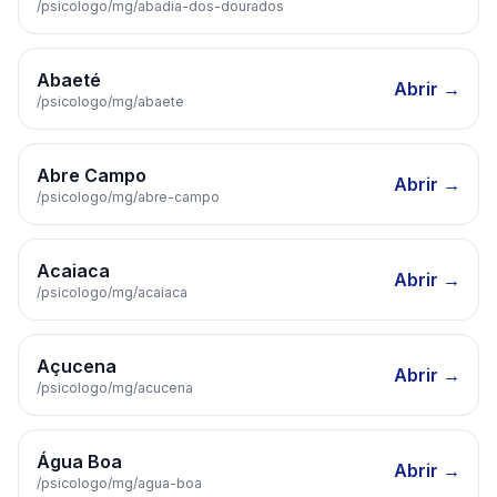
/psicologo/
mg
/
abadia-dos-dourados
Abaeté
Abrir →
/psicologo/
mg
/
abaete
Abre Campo
Abrir →
/psicologo/
mg
/
abre-campo
Acaiaca
Abrir →
/psicologo/
mg
/
acaiaca
Açucena
Abrir →
/psicologo/
mg
/
acucena
Água Boa
Abrir →
/psicologo/
mg
/
agua-boa