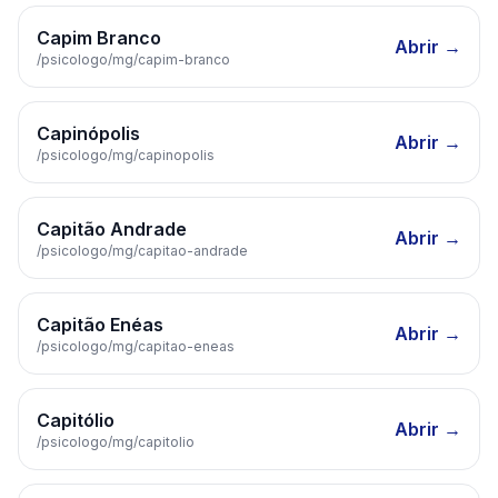
Capim Branco
Abrir →
/psicologo/
mg
/
capim-branco
Capinópolis
Abrir →
/psicologo/
mg
/
capinopolis
Capitão Andrade
Abrir →
/psicologo/
mg
/
capitao-andrade
Capitão Enéas
Abrir →
/psicologo/
mg
/
capitao-eneas
Capitólio
Abrir →
/psicologo/
mg
/
capitolio