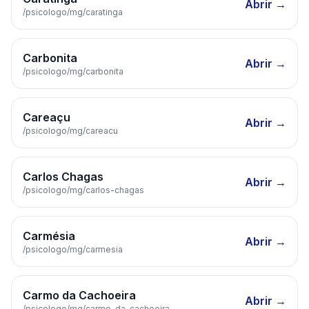
Abrir →
/psicologo/
mg
/
caratinga
Carbonita
Abrir →
/psicologo/
mg
/
carbonita
Careaçu
Abrir →
/psicologo/
mg
/
careacu
Carlos Chagas
Abrir →
/psicologo/
mg
/
carlos-chagas
Carmésia
Abrir →
/psicologo/
mg
/
carmesia
Carmo da Cachoeira
Abrir →
/psicologo/
mg
/
carmo-da-cachoeira