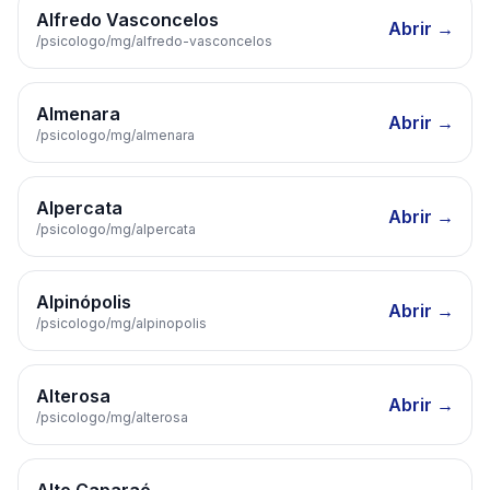
Alfredo Vasconcelos
Abrir →
/psicologo/
mg
/
alfredo-vasconcelos
Almenara
Abrir →
/psicologo/
mg
/
almenara
Alpercata
Abrir →
/psicologo/
mg
/
alpercata
Alpinópolis
Abrir →
/psicologo/
mg
/
alpinopolis
Alterosa
Abrir →
/psicologo/
mg
/
alterosa