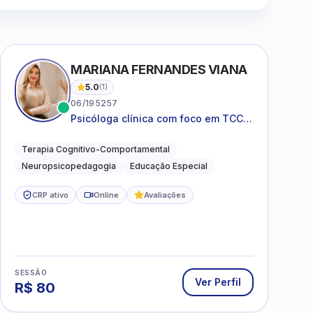
Clique para assistir
MARIANA FERNANDES VIANA
5.0
(
1
)
06/195257
Psicóloga clínica com foco em TCC,
neuropsicopedagogia e
acompanhamento do
Terapia Cognitivo-Comportamental
neurodesenvolvimento.
Neuropsicopedagogia
Educação Especial
CRP ativo
Online
Avaliações
SESSÃO
Ver Perfil
R$
80