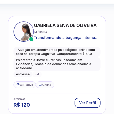
GABRIELA SENA DE OLIVEIRA
14/11954
Transformando a bagunça interna
em autoconhecimento, clareza,
leveza e caminhos mais gentis para
-Atuação em atendimentos psicológicos online com
se viver.
foco na Terapia Cognitivo-Comportamental (TCC)
Psicoterapia Breve e Práticas Baseadas em
Evidências; -Manejo de demandas relacionadas à
ansiedade
estresse
+
4
CRP ativo
Online
SESSÃO
Ver Perfil
R$
120