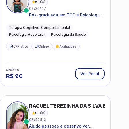
5.0
(
8
)
03/30147
Pós-graduada em TCC e Psicologia
Hospitalar e da Saúde
Terapia Cognitivo-Comportamental
Psicologia Hospitalar
Psicologia da Saúde
CRP ativo
Online
Avaliações
SESSÃO
Ver Perfil
R$
90
RAQUEL TEREZINHA DA SILVA BIONDI
5.0
(
9
)
08/42512
Ajudo pessoas a desenvolver