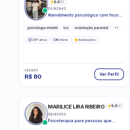
5.0
(
2
)
05/82943
Atendimento psicológico com foco
em Terapia Cognitivo-
Comportamental (TCC), promovendo
psicologia infantil
tcc
orientação parental
+
1
equilíbrio emocional e qualidade de
vida.
CRP ativo
Online
Avaliações
SESSÃO
Ver Perfil
R$
80
MARILICE LIRA RIBEIRO
5.0
(
3
)
08/45003
Psicoterapia para pessoas que
desejam compreender as emoções e