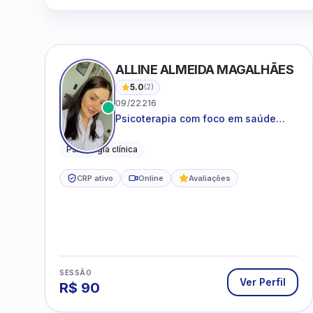
ALLINE ALMEIDA MAGALHÃES
5.0
(
2
)
09/22216
Psicoterapia com foco em saúde
mental, relações interpessoais e
autoestima para adolescentes e
Psicologia clínica
adultos.
CRP ativo
Online
Avaliações
SESSÃO
Ver Perfil
R$
90