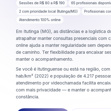
Sessões de R$
80
a R$
190
65
profissionais disponí
2
com prioridade local (
Itutinga
/
MG
)
Profissionais c
Atendimento 100% online
Em Itutinga (MG), as distâncias e a logística 
atrapalhar manter consultas presenciais com c
online ajuda a manter regularidade sem depen
de caminho. Ter flexibilidade para encaixar se
manter o acompanhamento.
Se você é itutinguense ou está na região, com
hab/km² (2022) e população de 4.217 pessoa
atendimento por videochamada facilita encai
com mais privacidade — e manter o acompa
constância.