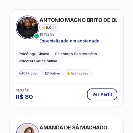
ANTONIO MAGNO BRITO DE OLIVEIRA
5.0
(
3
)
19/5258
Especializado em ansiedade,
rotinas, dificuldades emocionais,
conflitos familiares e questões
Psicólogo Clinico
Psicólogo Penitenciário
comportamentais.
Psicoterapeuta online
CRP ativo
Online
Avaliações
SESSÃO
Ver Perfil
R$
80
AMANDA DE SÁ MACHADO