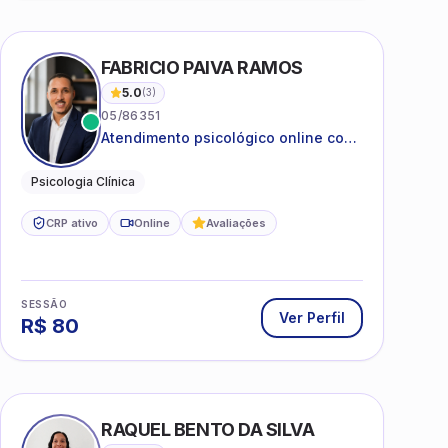
 SILVA
FABRICIO PAIVA RAMOS
5.0
(
3
)
05/86351
Atendimento psicológico online com
ética, sigilo e acolhimento.
Psicologia Clínica
CRP ativo
Online
Avaliações
SESSÃO
Ver Perfil
R$
80
RAQUEL BENTO DA SILVA