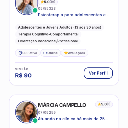
5.0
(
10
)
05/55323
Psicoterapia para adolescentes e
jovens adultos com foco em
ansiedade, autoestima, relações e
Adolescentes e Jovens Adultos (13 aos 30 anos)
orientação profissional
Terapia Cognitivo-Comportamental
Orientação Vocacional/Profissional
CRP ativo
Online
Avaliações
SESSÃO
Ver Perfil
R$
90
MÁRCIA CAMPELLO
5.0
(
1
)
07/09259
Atuando na clínica há mais de 25
anos, amparada pela psicanálise e