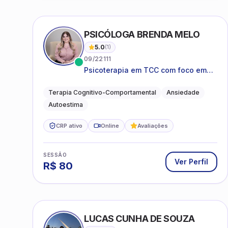
PSICÓLOGA BRENDA MELO
5.0
(
1
)
09/22111
Psicoterapia em TCC com foco em
bem-estar emocional e estratégias
práticas para o cotidiano
Terapia Cognitivo-Comportamental
Ansiedade
Autoestima
CRP ativo
Online
Avaliações
SESSÃO
Ver Perfil
R$
80
LUCAS CUNHA DE SOUZA