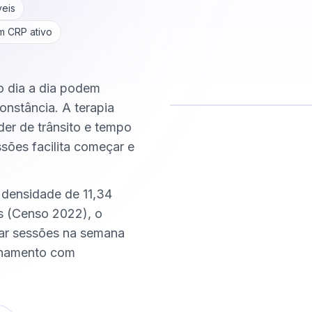
veis
om CRP ativo
do dia a dia podem
onstância. A terapia
der de trânsito e tempo
Comece hoje
ssões facilita começar e
Online e sigiloso
 densidade de 11,34
s (Censo 2022), o
xar sessões na semana
nhamento com