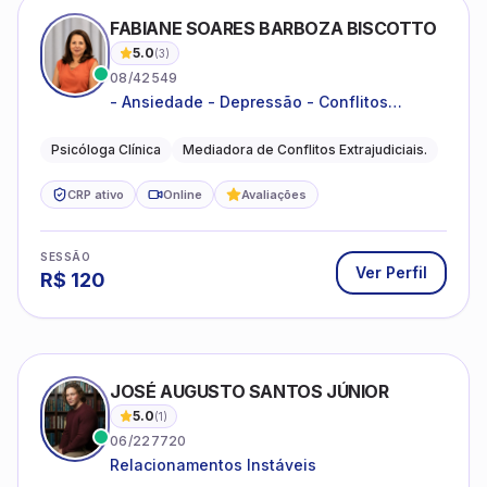
FABIANE SOARES BARBOZA BISCOTTO
5.0
(
3
)
08/42549
- Ansiedade - Depressão - Conflitos
conjugais - Conflitos familiares e
relacionamentos - Autoestima -
Psicóloga Clínica
Mediadora de Conflitos Extrajudiciais.
Desenvolvimento emocional
CRP ativo
Online
Avaliações
SESSÃO
Ver Perfil
R$
120
JOSÉ AUGUSTO SANTOS JÚNIOR
5.0
(
1
)
06/227720
Relacionamentos Instáveis