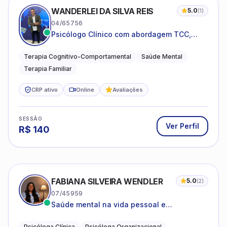
WANDERLEI DA SILVA REIS
5.0
(
1
)
04/65756
Psicólogo Clínico com abordagem TCC,
especializado em saúde mental e terapia
sistêmica
Terapia Cognitivo-Comportamental
Saúde Mental
Terapia Familiar
CRP ativo
Online
Avaliações
SESSÃO
Ver Perfil
R$
140
FABIANA SILVEIRA WENDLER
5.0
(
2
)
07/45959
Saúde mental na vida pessoal e
profissional.
Psicóloga Clínica
Psicóloga Organizacional