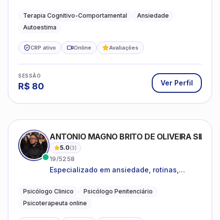
estar emocional e estratégias práticas para
o cotidiano
Terapia Cognitivo-Comportamental
Ansiedade
Autoestima
CRP ativo
Online
Avaliações
SESSÃO
Ver Perfil
R$
80
ANTONIO MAGNO BRITO DE OLIVEIRA SILVA
5.0
(
3
)
19/5258
Especializado em ansiedade, rotinas,
dificuldades emocionais, conflitos
familiares e questões comportamentais.
Psicólogo Clinico
Psicólogo Penitenciário
Psicoterapeuta online