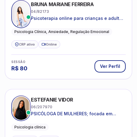
BRUNA MARIANE FERREIRA
04/82173
Psicoterapia online para crianças e adultos
que desejam compreender suas emoções,
reduzir a ansiedade e construir uma vida
Psicologia Clínica, Ansiedade, Regulação Emocional
com mais equilíbrio e sentido
CRP ativo
Online
SESSÃO
Ver Perfil
R$
80
ESTEFANIE VIDOR
06/207970
PSICÓLOGA DE MULHERES; focada em
melhorar relacionamentos os conflitos,
dentro da sua realidade.
Psicologia clínica