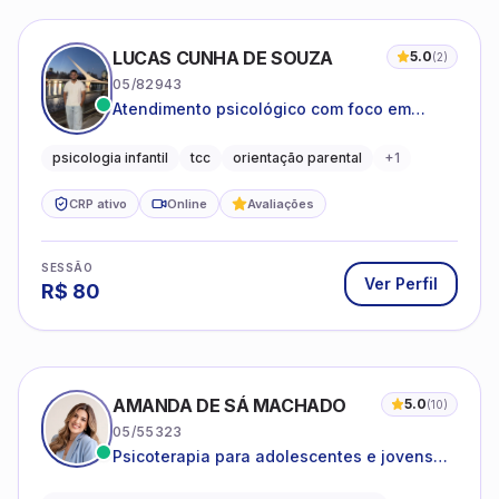
LUCAS CUNHA DE SOUZA
5.0
(
2
)
05/82943
Atendimento psicológico com foco em
Terapia Cognitivo-Comportamental (TCC),
promovendo equilíbrio emocional e
psicologia infantil
tcc
orientação parental
+
1
qualidade de vida.
CRP ativo
Online
Avaliações
SESSÃO
Ver Perfil
R$
80
AMANDA DE SÁ MACHADO
5.0
(
10
)
05/55323
Psicoterapia para adolescentes e jovens
adultos com foco em ansiedade,