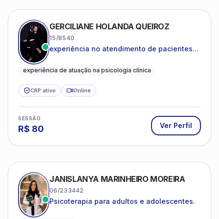
GERCILIANE HOLANDA QUEIROZ
15/8540
experiência no atendimento de pacientes
ansiosos, com histórico de pensamentos
catastróficos e comportamentos
experiência de atuação na psicologia clínica
autolesivos.
CRP ativo
Online
SESSÃO
Ver Perfil
R$
80
JANISLANYA MARINHEIRO MOREIRA
06/233442
Psicoterapia para adultos e adolescentes.