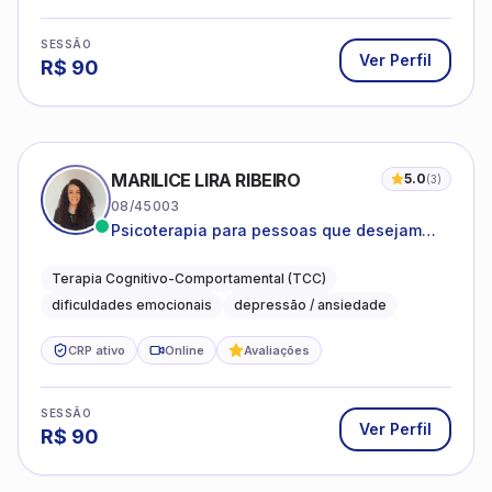
SESSÃO
Ver Perfil
R$
90
MARILICE LIRA RIBEIRO
5.0
(
3
)
08/45003
Psicoterapia para pessoas que desejam
compreender as emoções e lidar com as
dificuldades do dia a dia
Terapia Cognitivo-Comportamental (TCC)
dificuldades emocionais
depressão / ansiedade
CRP ativo
Online
Avaliações
SESSÃO
Ver Perfil
R$
90