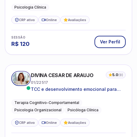
Psicologia Clínica
CRP ativo
Online
Avaliações
SESSÃO
Ver Perfil
R$
120
DIVINA CESAR DE ARAUJO
5.0
(
9
)
01/22517
TCC e desenvolvimento emocional para
adultos e idosos
Terapia Cognitivo-Comportamental
Psicologia Organizacional
Psicóloga Clínica
CRP ativo
Online
Avaliações