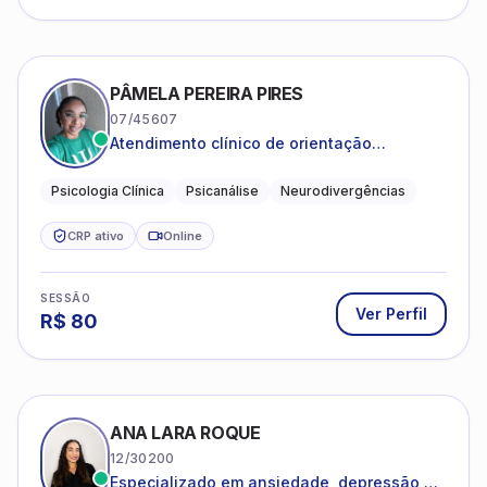
PÂMELA PEREIRA PIRES
07/45607
Atendimento clínico de orientação
psicanalítica para adolescentes, adultos e
crianças neurotípicas
Psicologia Clínica
Psicanálise
Neurodivergências
CRP ativo
Online
SESSÃO
Ver Perfil
R$
80
ANA LARA ROQUE
12/30200
Especializado em ansiedade, depressão e