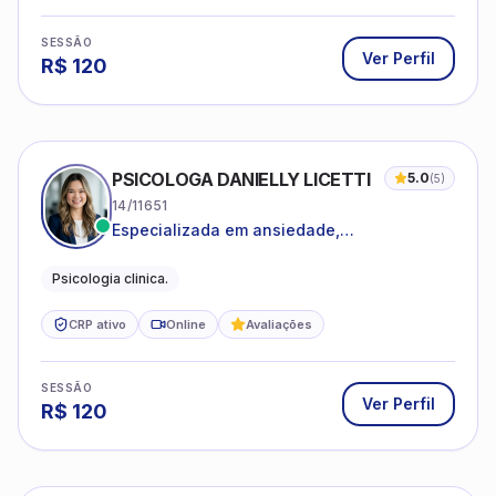
SESSÃO
Ver Perfil
R$
120
PSICOLOGA DANIELLY LICETTI
5.0
(
5
)
14/11651
Especializada em ansiedade,
autoconhecimento, depressão.
Psicologia clinica.
CRP ativo
Online
Avaliações
SESSÃO
Ver Perfil
R$
120