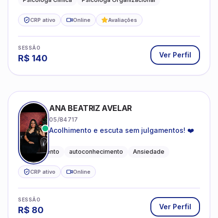
CRP ativo
Online
Avaliações
SESSÃO
Ver Perfil
R$
140
ANA BEATRIZ AVELAR
05/84717
Acolhimento e escuta sem julgamentos! ❤️
Acolhimento
autoconhecimento
Ansiedade
CRP ativo
Online
SESSÃO
Ver Perfil
R$
80