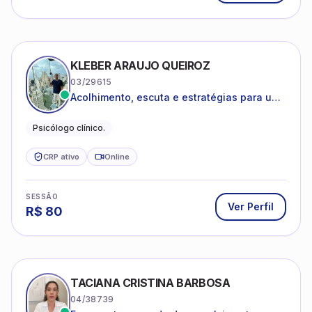
KLEBER ARAUJO QUEIROZ
03/29615
Acolhimento, escuta e estratégias para uma
vida mais saudável.
Psicólogo clínico.
CRP ativo
Online
SESSÃO
Ver Perfil
R$
80
TACIANA CRISTINA BARBOSA
04/38739