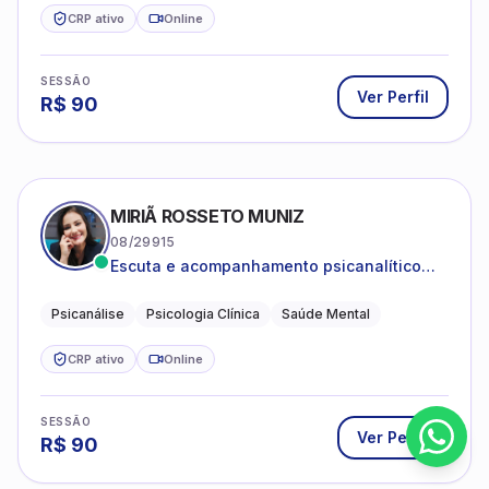
CRP ativo
Online
SESSÃO
Ver Perfil
R$
90
MIRIÃ ROSSETO MUNIZ
08/29915
Escuta e acompanhamento psicanalítico
para adultos e adolescentes.
Psicanálise
Psicologia Clínica
Saúde Mental
CRP ativo
Online
SESSÃO
Ver Perfil
R$
90