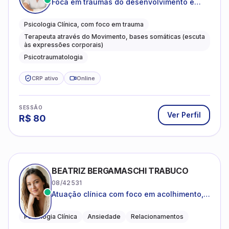
Foca em traumas do desenvolvimento e
traumas complexos
Psicologia Clínica, com foco em trauma
Terapeuta através do Movimento, bases somáticas (escuta
às expressões corporais)
Psicotraumatologia
CRP ativo
Online
SESSÃO
Ver Perfil
R$
80
BEATRIZ BERGAMASCHI TRABUCO
08/42531
Atuação clínica com foco em acolhimento,
autoestima, ansiedade e transições de vida
Psicologia Clínica
Ansiedade
Relacionamentos