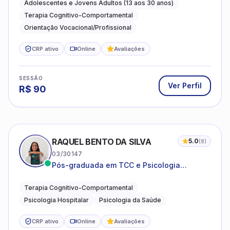
autoestima, relações e orientação
Adolescentes e Jovens Adultos (13 aos 30 anos)
profissional
Terapia Cognitivo-Comportamental
Orientação Vocacional/Profissional
CRP ativo
Online
Avaliações
SESSÃO
Ver Perfil
R$
90
RAQUEL BENTO DA SILVA
5.0
(
8
)
03/30147
Pós-graduada em TCC e Psicologia
Hospitalar e da Saúde
Terapia Cognitivo-Comportamental
Psicologia Hospitalar
Psicologia da Saúde
CRP ativo
Online
Avaliações