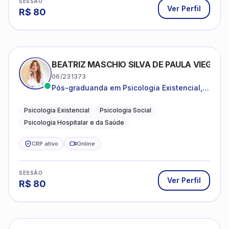
SESSÃO
Ver Perfil
R$
80
BEATRIZ MASCHIO SILVA DE PAULA VIEGAS
06/231373
Pós-graduanda em Psicologia Existencial,
Psicologia Social e Psicologia Hospitalar e
da Saúde.
Psicologia Existencial
Psicologia Social
Psicologia Hospitalar e da Saúde
CRP ativo
Online
SESSÃO
Ver Perfil
R$
80