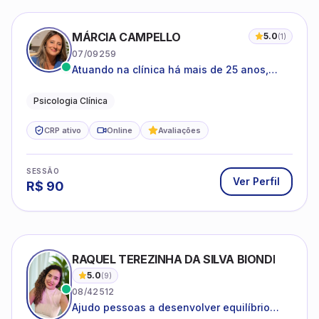
MÁRCIA CAMPELLO
5.0
(
1
)
07/09259
Atuando na clínica há mais de 25 anos,
amparada pela psicanálise e suas
estruturas, com experiência em
Psicologia Clínica
atendimento a jovens e adultos.
CRP ativo
Online
Avaliações
SESSÃO
Ver Perfil
R$
90
RAQUEL TEREZINHA DA SILVA BIONDI
5.0
(
9
)
08/42512
Ajudo pessoas a desenvolver equilíbrio