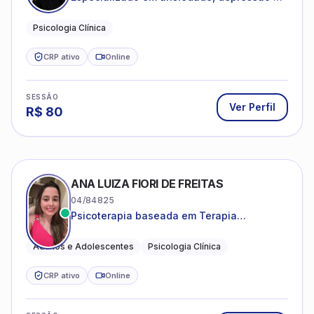
desenvolvimento emocional
Psicologia Clínica
CRP ativo
Online
SESSÃO
Ver Perfil
R$
80
ANA LUIZA FIORI DE FREITAS
04/84825
Psicoterapia baseada em Terapia
Cognitivo-Comportamental
Adultos e Adolescentes
Psicologia Clínica
CRP ativo
Online