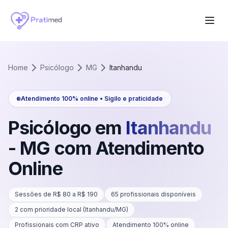
Home
Psicólogo
MG
Itanhandu
Atendimento 100% online • Sigilo e praticidade
Psicólogo em
Itanhandu
-
MG
com Atendimento
Online
Sessões de R$
80
a R$
190
65
profissionais disponíveis
2
com prioridade local (
Itanhandu
/
MG
)
Profissionais com CRP ativo
Atendimento 100% online