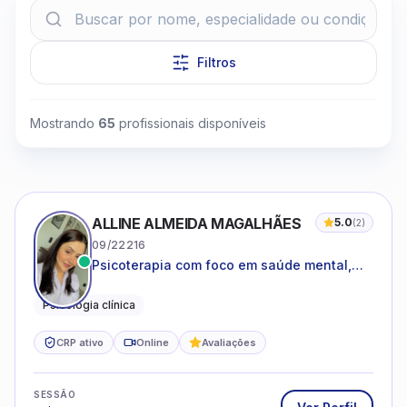
Filtros
Mostrando
65
profissionais disponíveis
Clique para assistir
ALLINE ALMEIDA MAGALHÃES
5.0
(
2
)
09/22216
Psicoterapia com foco em saúde mental,
relações interpessoais e autoestima para
adolescentes e adultos.
Psicologia clínica
CRP ativo
Online
Avaliações
SESSÃO