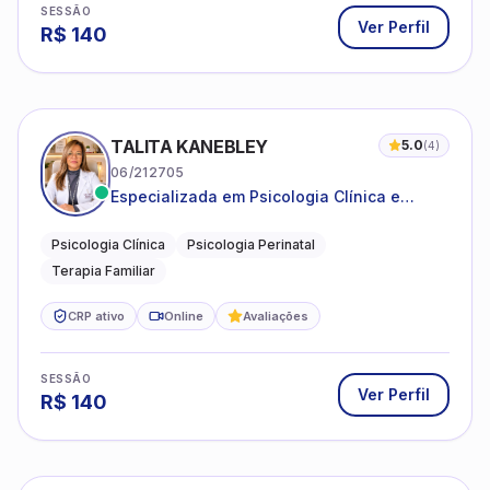
SESSÃO
Ver Perfil
R$
140
TALITA KANEBLEY
5.0
(
4
)
06/212705
Especializada em Psicologia Clínica e
Perinatal para adolescentes, adultos e
famílias
Psicologia Clínica
Psicologia Perinatal
Terapia Familiar
CRP ativo
Online
Avaliações
SESSÃO
Ver Perfil
R$
140