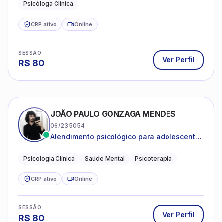
Psicóloga Clínica
CRP ativo
Online
SESSÃO
Ver Perfil
R$
80
JOÃO PAULO GONZAGA MENDES
06/235054
Atendimento psicológico para adolescentes
e adultos com foco em ansiedade,
depressão e autoestima.
Psicologia Clínica
Saúde Mental
Psicoterapia
CRP ativo
Online
SESSÃO
Ver Perfil
R$
80