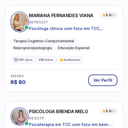
MARIANA FERNANDES VIANA
5.0
(
1
)
06/195257
Psicóloga clínica com foco em TCC,
neuropsicopedagogia e acompanhamento
do neurodesenvolvimento.
Terapia Cognitivo-Comportamental
Neuropsicopedagogia
Educação Especial
CRP ativo
Online
Avaliações
SESSÃO
Ver Perfil
R$
80
PSICÓLOGA BRENDA MELO
5.0
(
1
)
09/22111
Psicoterapia em TCC com foco em bem-