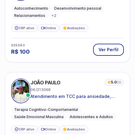
emocional e relações mais saudáveis
Autoconhecimento
Desenvolvimento pessoal
Relacionamentos
+
2
CRP ativo
Online
Avaliações
SESSÃO
Ver Perfil
R$
100
JOÃO PAULO
5.0
(
3
)
06/213068
Atendimento em TCC para ansiedade,
estresse e desenvolvimento de autonomia
emocional
Terapia Cognitivo-Comportamental
Saúde Emocional Masculina
Adolescentes e Adultos
CRP ativo
Online
Avaliações