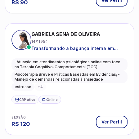
Ver Perfil
R$
90
GABRIELA SENA DE OLIVEIRA
14/11954
Transformando a bagunça interna em
autoconhecimento, clareza, leveza e
caminhos mais gentis para se viver.
-Atuação em atendimentos psicológicos online com foco
na Terapia Cognitivo-Comportamental (TCC)
Psicoterapia Breve e Práticas Baseadas em Evidências; -
Manejo de demandas relacionadas à ansiedade
estresse
+
4
CRP ativo
Online
SESSÃO
Ver Perfil
R$
120