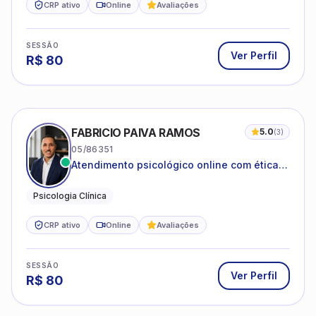
CRP ativo
Online
Avaliações
SESSÃO
Ver Perfil
R$
80
FABRICIO PAIVA RAMOS
5.0
(
3
)
05/86351
Atendimento psicológico online com ética,
sigilo e acolhimento.
Psicologia Clínica
CRP ativo
Online
Avaliações
SESSÃO
Ver Perfil
R$
80