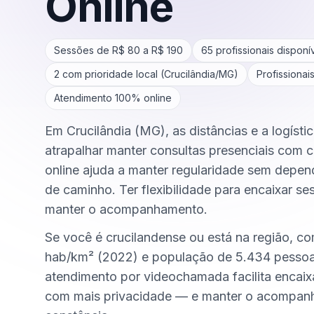
Online
Sessões de R$
80
a R$
190
65
profissionais disponí
2
com prioridade local (
Crucilândia
/
MG
)
Profissionai
Atendimento 100% online
Em Crucilândia (MG), as distâncias e a logísti
atrapalhar manter consultas presenciais com c
online ajuda a manter regularidade sem depen
de caminho. Ter flexibilidade para encaixar se
manter o acompanhamento.
Se você é crucilandense ou está na região, c
hab/km² (2022) e população de 5.434 pessoa
atendimento por videochamada facilita encai
com mais privacidade — e manter o acompa