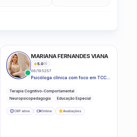
Clique para assistir
MARIANA FERNANDES VIANA
5.0
(
1
)
06/195257
Psicóloga clínica com foco em TCC,
neuropsicopedagogia e
acompanhamento do
Terapia Cognitivo-Comportamental
neurodesenvolvimento.
Neuropsicopedagogia
Educação Especial
CRP ativo
Online
Avaliações