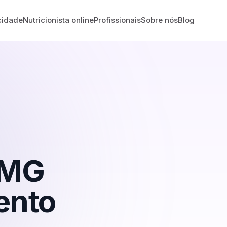
cidade
Nutricionista online
Profissionais
Sobre nós
Blog
MG
ento