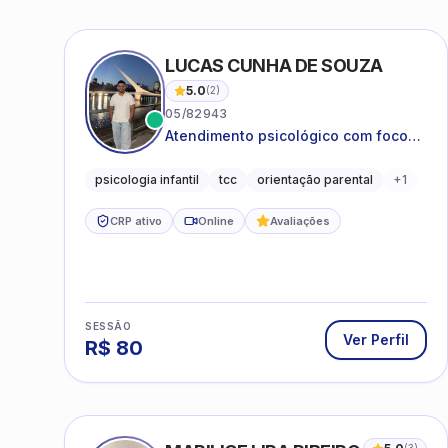
LUCAS CUNHA DE SOUZA
5.0
(
2
)
05/82943
Atendimento psicológico com foco
em Terapia Cognitivo-
Comportamental (TCC), promovendo
psicologia infantil
tcc
orientação parental
+
1
equilíbrio emocional e qualidade de
vida.
CRP ativo
Online
Avaliações
SESSÃO
Ver Perfil
R$
80