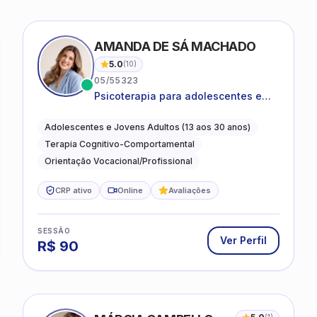
AMANDA DE SÁ MACHADO
5.0
(
10
)
05/55323
Psicoterapia para adolescentes e
jovens adultos com foco em
ansiedade, autoestima, relações e
Adolescentes e Jovens Adultos (13 aos 30 anos)
orientação profissional
Terapia Cognitivo-Comportamental
Orientação Vocacional/Profissional
CRP ativo
Online
Avaliações
SESSÃO
Ver Perfil
R$
90