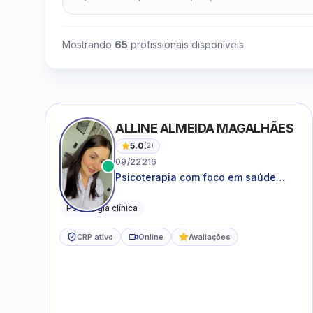
Mostrando
65
profissionais disponíveis
ALLINE ALMEIDA MAGALHÃES
5.0
(
2
)
09/22216
Psicoterapia com foco em saúde
mental, relações interpessoais e
autoestima para adolescentes e
Psicologia clínica
adultos.
CRP ativo
Online
Avaliações