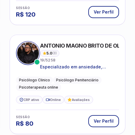
SESSÃO
Ver Perfil
R$
120
ANTONIO MAGNO BRITO DE OLIVEIRA
5.0
(
3
)
19/5258
Especializado em ansiedade,
rotinas, dificuldades emocionais,
conflitos familiares e questões
Psicólogo Clinico
Psicólogo Penitenciário
comportamentais.
Psicoterapeuta online
CRP ativo
Online
Avaliações
SESSÃO
Ver Perfil
R$
80