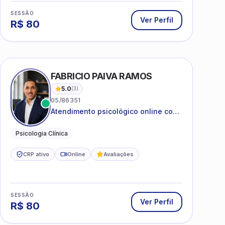
SESSÃO
Ver Perfil
R$
80
 SILVA
FABRICIO PAIVA RAMOS
5.0
(
3
)
05/86351
Atendimento psicológico online com
ética, sigilo e acolhimento.
Psicologia Clínica
CRP ativo
Online
Avaliações
SESSÃO
Ver Perfil
R$
80