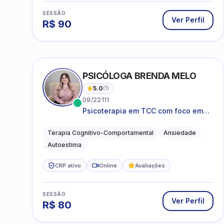
SESSÃO
Ver Perfil
R$
90
PSICÓLOGA BRENDA MELO
5.0
(
1
)
09/22111
Psicoterapia em TCC com foco em
bem-estar emocional e estratégias
práticas para o cotidiano
Terapia Cognitivo-Comportamental
Ansiedade
Autoestima
CRP ativo
Online
Avaliações
SESSÃO
Ver Perfil
R$
80