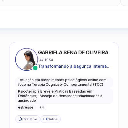
GABRIELA SENA DE OLIVEIRA
14/11954
Transformando a bagunça interna
em autoconhecimento, clareza,
leveza e caminhos mais gentis para
-Atuação em atendimentos psicológicos online com
se viver.
foco na Terapia Cognitivo-Comportamental (TCC)
Psicoterapia Breve e Práticas Baseadas em
Evidências; -Manejo de demandas relacionadas à
ansiedade
estresse
+
4
CRP ativo
Online