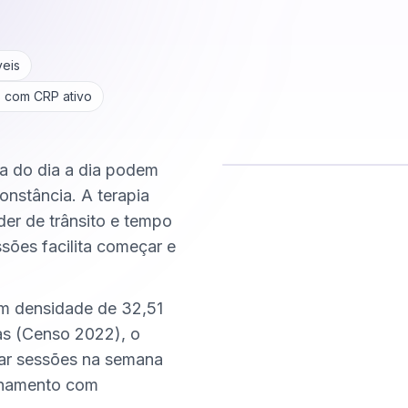
veis
s com CRP ativo
ca do dia a dia podem
onstância. A terapia
Comece hoje
Online e sigiloso
der de trânsito e tempo
ssões facilita começar e
om densidade de 32,51
s (Censo 2022), o
xar sessões na semana
nhamento com