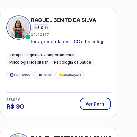
RAQUEL BENTO DA SILVA
5.0
(
8
)
03/30147
Pós-graduada em TCC e Psicologia
Hospitalar e da Saúde
Terapia Cognitivo-Comportamental
Psicologia Hospitalar
Psicologia da Saúde
CRP ativo
Online
Avaliações
SESSÃO
Ver Perfil
R$
90