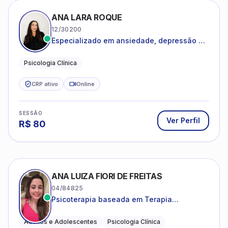
ANA LARA ROQUE
12/30200
Especializado em ansiedade, depressão e
desenvolvimento emocional
Psicologia Clínica
CRP ativo
Online
SESSÃO
Ver Perfil
R$
80
ANA LUIZA FIORI DE FREITAS
04/84825
Psicoterapia baseada em Terapia
Cognitivo-Comportamental
Adultos e Adolescentes
Psicologia Clínica