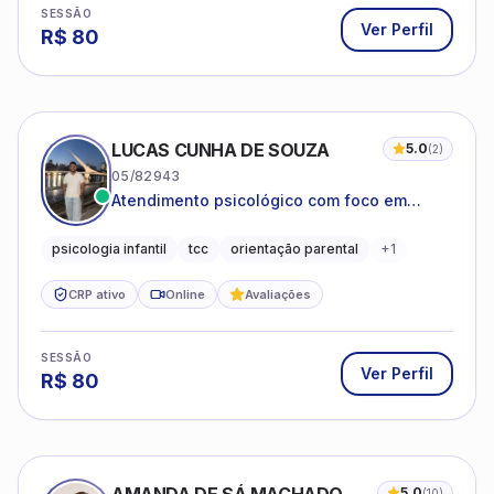
SESSÃO
Ver Perfil
R$
80
LUCAS CUNHA DE SOUZA
5.0
(
2
)
05/82943
Atendimento psicológico com foco em
Terapia Cognitivo-Comportamental (TCC),
promovendo equilíbrio emocional e
psicologia infantil
tcc
orientação parental
+
1
qualidade de vida.
CRP ativo
Online
Avaliações
SESSÃO
Ver Perfil
R$
80
5.0
(
10
)