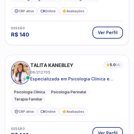
CRP ativo
Online
Avaliações
SESSÃO
Ver Perfil
R$
140
TALITA KANEBLEY
5.0
(
4
)
06/212705
Especializada em Psicologia Clínica e
Perinatal para adolescentes, adultos e
famílias
Psicologia Clínica
Psicologia Perinatal
Terapia Familiar
CRP ativo
Online
Avaliações
SESSÃO
Ver Perfil