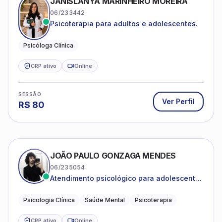
JANISLANYA MARINHEIRO MOREIRA
06/233442
Psicoterapia para adultos e adolescentes.
Psicóloga Clínica
CRP ativo
Online
SESSÃO
Ver Perfil
R$
80
JOÃO PAULO GONZAGA MENDES
06/235054
Atendimento psicológico para adolescentes
e adultos com foco em ansiedade,
depressão e autoestima.
Psicologia Clínica
Saúde Mental
Psicoterapia
CRP ativo
Online