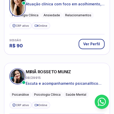
Atuação clínica com foco em acolhimento,
autoestima, ansiedade e transições de vida
Psicologia Clínica
Ansiedade
Relacionamentos
CRP ativo
Online
SESSÃO
Ver Perfil
R$
90
MIRIÃ ROSSETO MUNIZ
08/29915
Escuta e acompanhamento psicanalítico
para adultos e adolescentes.
Psicanálise
Psicologia Clínica
Saúde Mental
CRP ativo
Online