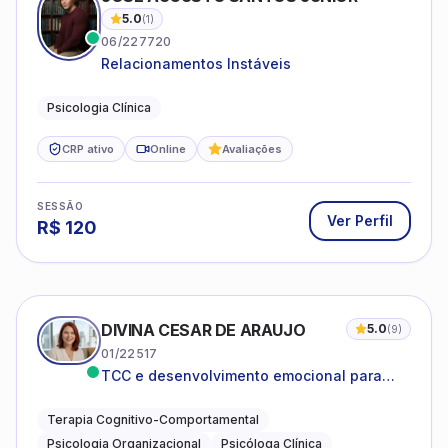
5.0
(
1
)
06/227720
Relacionamentos Instáveis
Psicologia Clínica
CRP ativo
Online
Avaliações
SESSÃO
Ver Perfil
R$
120
DIVINA CESAR DE ARAUJO
5.0
(
9
)
01/22517
TCC e desenvolvimento emocional para
adultos e idosos
Terapia Cognitivo-Comportamental
Psicologia Organizacional
Psicóloga Clínica