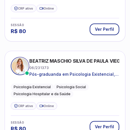
CRP ativo
Online
SESSÃO
Ver Perfil
R$
80
BEATRIZ MASCHIO SILVA DE PAULA VIEGAS
06/231373
Pós-graduanda em Psicologia Existencial,
Psicologia Social e Psicologia Hospitalar e
da Saúde.
Psicologia Existencial
Psicologia Social
Psicologia Hospitalar e da Saúde
CRP ativo
Online
SESSÃO
Ver Perfil
R$
80