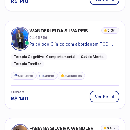
R$
140
WANDERLEI DA SILVA REIS
5.0
(
1
)
04/65756
Psicólogo Clínico com abordagem TCC,
especializado em saúde mental e terapia
sistêmica
Terapia Cognitivo-Comportamental
Saúde Mental
Terapia Familiar
CRP ativo
Online
Avaliações
SESSÃO
Ver Perfil
R$
140
FABIANA SILVEIRA WENDLER
5.0
(
2
)