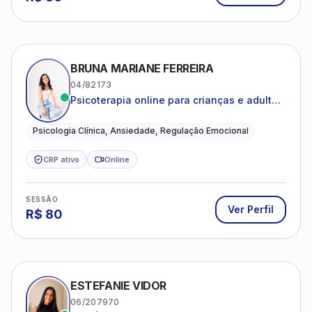
BRUNA MARIANE FERREIRA
04/82173
Psicoterapia online para crianças e adultos
que desejam compreender suas emoções,
reduzir a ansiedade e construir uma vida
Psicologia Clínica, Ansiedade, Regulação Emocional
com mais equilíbrio e sentido
CRP ativo
Online
SESSÃO
Ver Perfil
R$
80
ESTEFANIE VIDOR
06/207970