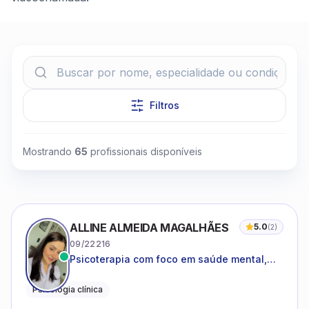
Filtros
Clique para assistir
Mostrando
65
profissionais disponíveis
ALLINE ALMEIDA MAGALHÃES
5.0
(
2
)
09/22216
Psicoterapia com foco em saúde mental,
relações interpessoais e autoestima para
adolescentes e adultos.
Psicologia clínica