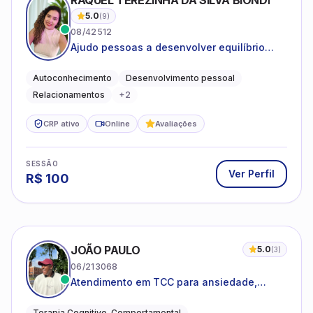
RAQUEL TEREZINHA DA SILVA BIONDI
5.0
(
9
)
08/42512
Ajudo pessoas a desenvolver equilíbrio
emocional e relações mais saudáveis
Autoconhecimento
Desenvolvimento pessoal
Relacionamentos
+
2
CRP ativo
Online
Avaliações
SESSÃO
Ver Perfil
R$
100
JOÃO PAULO
5.0
(
3
)
06/213068
Atendimento em TCC para ansiedade,
estresse e desenvolvimento de autonomia
emocional
Terapia Cognitivo-Comportamental