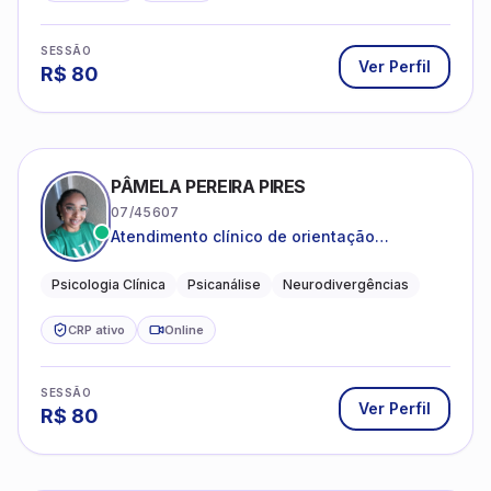
SESSÃO
Ver Perfil
R$
80
PÂMELA PEREIRA PIRES
07/45607
Atendimento clínico de orientação
psicanalítica para adolescentes, adultos e
crianças neurotípicas
Psicologia Clínica
Psicanálise
Neurodivergências
CRP ativo
Online
SESSÃO
Ver Perfil
R$
80