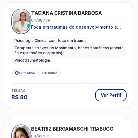
TACIANA CRISTINA BARBOSA
04/38739
Foca em traumas do desenvolvimento e
traumas complexos
Psicologia Clínica, com foco em trauma
Terapeuta através do Movimento, bases somáticas (escuta
às expressões corporais)
Psicotraumatologia
CRP ativo
Online
SESSÃO
Ver Perfil
R$
80
BEATRIZ BERGAMASCHI TRABUCO
08/42531