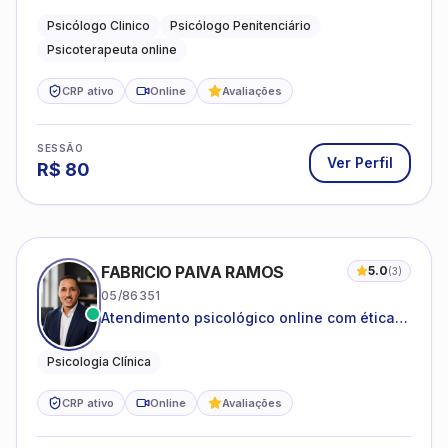
dificuldades emocionais, conflitos
familiares e questões comportamentais.
Psicólogo Clinico
Psicólogo Penitenciário
Psicoterapeuta online
CRP ativo
Online
Avaliações
SESSÃO
Ver Perfil
R$
80
FABRICIO PAIVA RAMOS
5.0
(
3
)
05/86351
Atendimento psicológico online com ética,
sigilo e acolhimento.
Psicologia Clínica
CRP ativo
Online
Avaliações