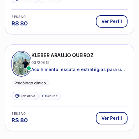
SESSÃO
Ver Perfil
R$
80
KLEBER ARAUJO QUEIROZ
03/29615
Acolhimento, escuta e estratégias para uma
vida mais saudável.
Psicólogo clínico.
CRP ativo
Online
SESSÃO
Ver Perfil
R$
80