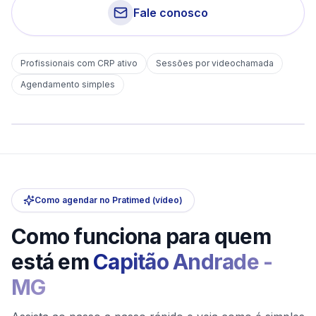
Fale conosco
Profissionais com CRP ativo
Sessões por videochamada
Em
Capitão Andrade
Agendamento simples
sem deslocamento
Comece hoje
Online e sigiloso
Como agendar no Pratimed (vídeo)
Como funciona para quem
está em
Capitão Andrade
-
MG