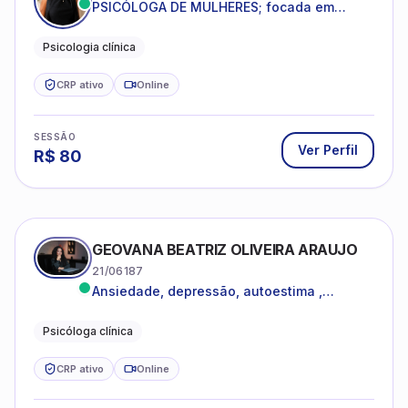
PSICÓLOGA DE MULHERES; focada em
melhorar relacionamentos os conflitos,
dentro da sua realidade.
Psicologia clínica
CRP ativo
Online
SESSÃO
Ver Perfil
R$
80
GEOVANA BEATRIZ OLIVEIRA ARAUJO
21/06187
Ansiedade, depressão, autoestima ,
autoconhecimento
Psicóloga clínica
CRP ativo
Online