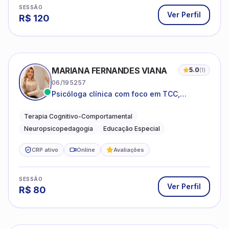
SESSÃO
Ver Perfil
R$
120
MARIANA FERNANDES VIANA
5.0
(
1
)
06/195257
Psicóloga clínica com foco em TCC,
neuropsicopedagogia e acompanhamento
do neurodesenvolvimento.
Terapia Cognitivo-Comportamental
Neuropsicopedagogia
Educação Especial
CRP ativo
Online
Avaliações
SESSÃO
Ver Perfil
R$
80