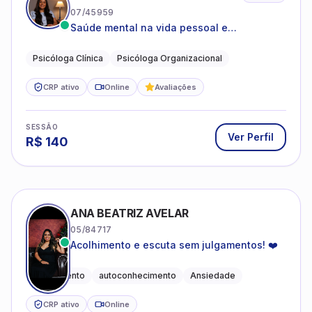
07/45959
Saúde mental na vida pessoal e
profissional.
Psicóloga Clínica
Psicóloga Organizacional
CRP ativo
Online
Avaliações
SESSÃO
Ver Perfil
R$
140
ANA BEATRIZ AVELAR
05/84717
Acolhimento e escuta sem julgamentos! ❤️
Acolhimento
autoconhecimento
Ansiedade
CRP ativo
Online