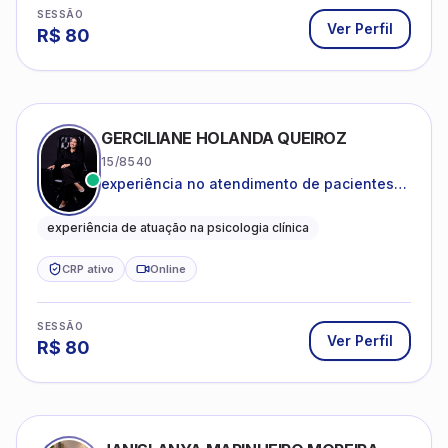
SESSÃO
Ver Perfil
R$
80
GERCILIANE HOLANDA QUEIROZ
15/8540
experiência no atendimento de pacientes
ansiosos, com histórico de pensamentos
catastróficos e comportamentos
experiência de atuação na psicologia clínica
autolesivos.
CRP ativo
Online
SESSÃO
Ver Perfil
R$
80