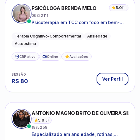
PSICÓLOGA BRENDA MELO
5.0
(
1
)
09/22111
Psicoterapia em TCC com foco em bem-
estar emocional e estratégias práticas para
o cotidiano
Terapia Cognitivo-Comportamental
Ansiedade
Autoestima
CRP ativo
Online
Avaliações
SESSÃO
Ver Perfil
R$
80
ANTONIO MAGNO BRITO DE OLIVEIRA SILVA
5.0
(
3
)
19/5258
Especializado em ansiedade, rotinas,