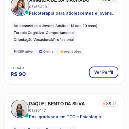
AMANDA DE SÁ MACHADO
05/55323
Psicoterapia para adolescentes e jovens
adultos com foco em ansiedade,
autoestima, relações e orientação
Adolescentes e Jovens Adultos (13 aos 30 anos)
profissional
Terapia Cognitivo-Comportamental
Orientação Vocacional/Profissional
CRP ativo
Online
Avaliações
SESSÃO
Ver Perfil
R$
90
RAQUEL BENTO DA SILVA
5.0
(
8
)
03/30147
Pós-graduada em TCC e Psicologia
Hospitalar e da Saúde