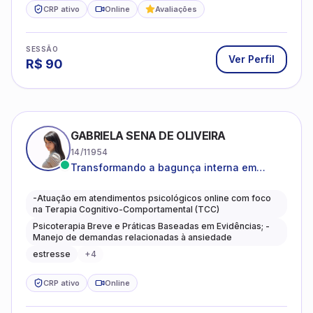
CRP ativo
Online
Avaliações
SESSÃO
Ver Perfil
R$
90
GABRIELA SENA DE OLIVEIRA
14/11954
Transformando a bagunça interna em
autoconhecimento, clareza, leveza e
caminhos mais gentis para se viver.
-Atuação em atendimentos psicológicos online com foco
na Terapia Cognitivo-Comportamental (TCC)
Psicoterapia Breve e Práticas Baseadas em Evidências; -
Manejo de demandas relacionadas à ansiedade
estresse
+
4
CRP ativo
Online