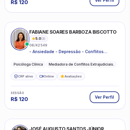
Ver Perfil
R$
120
FABIANE SOARES BARBOZA BISCOTTO
5.0
(
3
)
08/42549
- Ansiedade - Depressão - Conflitos
conjugais - Conflitos familiares e
relacionamentos - Autoestima -
Psicóloga Clínica
Mediadora de Conflitos Extrajudiciais.
Desenvolvimento emocional
CRP ativo
Online
Avaliações
SESSÃO
Ver Perfil
R$
120
JOSÉ AUGUSTO SANTOS JÚNIOR