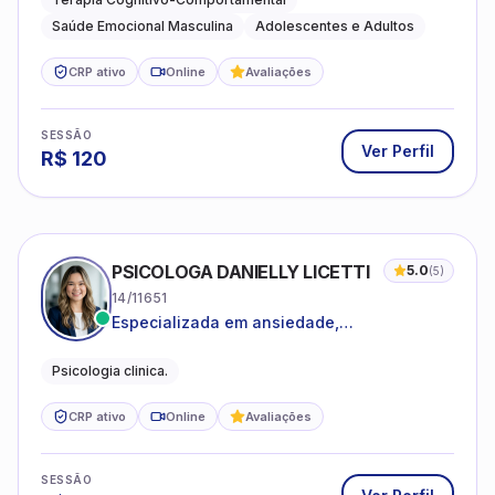
Saúde Emocional Masculina
Adolescentes e Adultos
CRP ativo
Online
Avaliações
SESSÃO
Ver Perfil
R$
120
PSICOLOGA DANIELLY LICETTI
5.0
(
5
)
14/11651
Especializada em ansiedade,
autoconhecimento, depressão.
Psicologia clinica.
CRP ativo
Online
Avaliações
SESSÃO