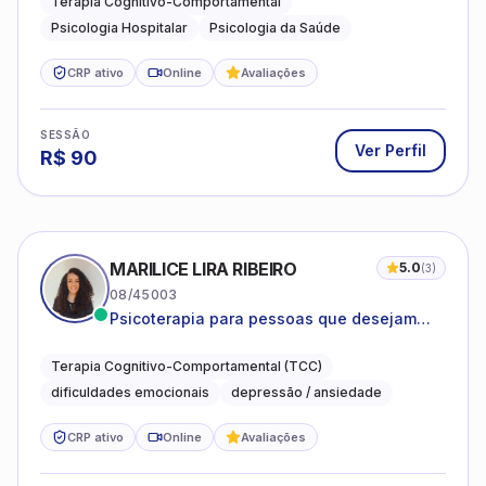
Terapia Cognitivo-Comportamental
Psicologia Hospitalar
Psicologia da Saúde
CRP ativo
Online
Avaliações
SESSÃO
Ver Perfil
R$
90
MARILICE LIRA RIBEIRO
5.0
(
3
)
08/45003
Psicoterapia para pessoas que desejam
compreender as emoções e lidar com as
dificuldades do dia a dia
Terapia Cognitivo-Comportamental (TCC)
dificuldades emocionais
depressão / ansiedade
CRP ativo
Online
Avaliações