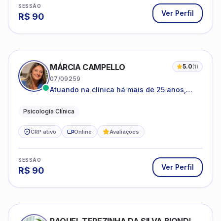
SESSÃO
Ver Perfil
R$
90
MÁRCIA CAMPELLO
5.0
(
1
)
07/09259
Atuando na clínica há mais de 25 anos,
amparada pela psicanálise e suas
estruturas, com experiência em
Psicologia Clínica
atendimento a jovens e adultos.
CRP ativo
Online
Avaliações
SESSÃO
Ver Perfil
R$
90