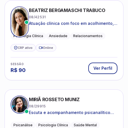
BEATRIZ BERGAMASCHI TRABUCO
08/42531
Atuação clínica com foco em acolhimento,
autoestima, ansiedade e transições de vida
Psicologia Clínica
Ansiedade
Relacionamentos
CRP ativo
Online
SESSÃO
Ver Perfil
R$
90
MIRIÃ ROSSETO MUNIZ
08/29915
Escuta e acompanhamento psicanalítico
para adultos e adolescentes.
Psicanálise
Psicologia Clínica
Saúde Mental