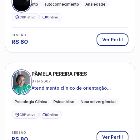
Acolhimento
autoconhecimento
Ansiedade
CRP ativo
Online
SESSÃO
Ver Perfil
R$
80
PÂMELA PEREIRA PIRES
07/45607
Atendimento clínico de orientação
psicanalítica para adolescentes, adultos e
crianças neurotípicas
Psicologia Clínica
Psicanálise
Neurodivergências
CRP ativo
Online
SESSÃO
Ver Perfil
R$
80