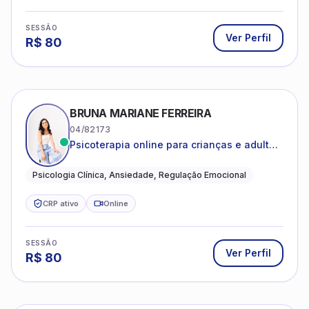
SESSÃO
Ver Perfil
R$
80
BRUNA MARIANE FERREIRA
04/82173
Psicoterapia online para crianças e adultos
que desejam compreender suas emoções,
reduzir a ansiedade e construir uma vida
Psicologia Clínica, Ansiedade, Regulação Emocional
com mais equilíbrio e sentido
CRP ativo
Online
SESSÃO
Ver Perfil
R$
80