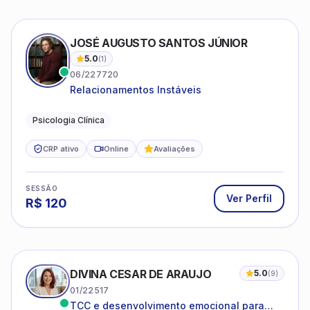
JOSÉ AUGUSTO SANTOS JÚNIOR
5.0
(
1
)
06/227720
Relacionamentos Instáveis
Psicologia Clínica
CRP ativo
Online
Avaliações
SESSÃO
Ver Perfil
R$
120
DIVINA CESAR DE ARAUJO
5.0
(
9
)
01/22517
TCC e desenvolvimento emocional para