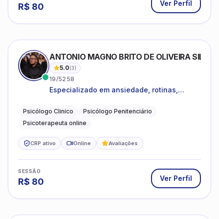
Ver Perfil
R$
80
ANTONIO MAGNO BRITO DE OLIVEIRA SILVA
5.0
(
3
)
19/5258
Especializado em ansiedade, rotinas,
dificuldades emocionais, conflitos
familiares e questões comportamentais.
Psicólogo Clinico
Psicólogo Penitenciário
Psicoterapeuta online
CRP ativo
Online
Avaliações
SESSÃO
Ver Perfil
R$
80