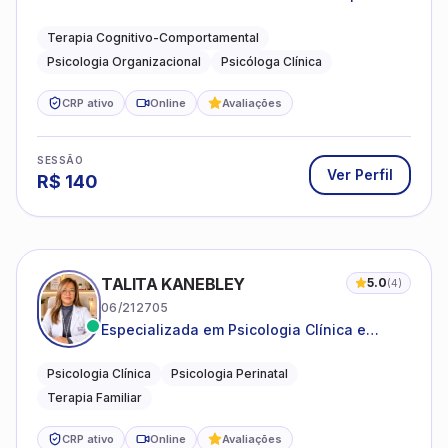
adultos e idosos
Terapia Cognitivo-Comportamental
Psicologia Organizacional
Psicóloga Clínica
CRP ativo
Online
Avaliações
SESSÃO
Ver Perfil
R$
140
TALITA KANEBLEY
5.0
(
4
)
06/212705
Especializada em Psicologia Clínica e
Perinatal para adolescentes, adultos e
famílias
Psicologia Clínica
Psicologia Perinatal
Terapia Familiar
CRP ativo
Online
Avaliações