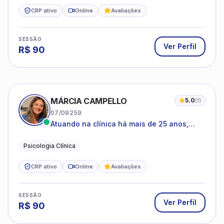
CRP ativo
Online
Avaliações
SESSÃO
Ver Perfil
R$
90
MÁRCIA CAMPELLO
5.0
(
1
)
07/09259
Atuando na clínica há mais de 25 anos,
amparada pela psicanálise e suas
estruturas, com experiência em
Psicologia Clínica
atendimento a jovens e adultos.
CRP ativo
Online
Avaliações
SESSÃO
Ver Perfil
R$
90