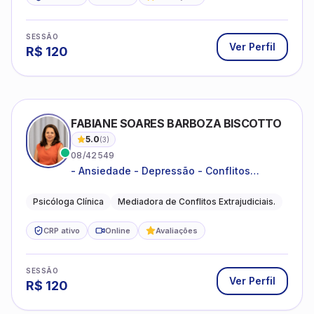
SESSÃO
Ver Perfil
R$
120
FABIANE SOARES BARBOZA BISCOTTO
5.0
(
3
)
08/42549
- Ansiedade - Depressão - Conflitos
conjugais - Conflitos familiares e
relacionamentos - Autoestima -
Psicóloga Clínica
Mediadora de Conflitos Extrajudiciais.
Desenvolvimento emocional
CRP ativo
Online
Avaliações
SESSÃO
Ver Perfil
R$
120