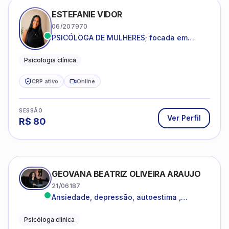
ESTEFANIE VIDOR
06/207970
PSICÓLOGA DE MULHERES; focada em
melhorar relacionamentos os conflitos,
dentro da sua realidade.
Psicologia clínica
CRP ativo
Online
SESSÃO
Ver Perfil
R$
80
GEOVANA BEATRIZ OLIVEIRA ARAUJO
21/06187
Ansiedade, depressão, autoestima ,
autoconhecimento
Psicóloga clínica