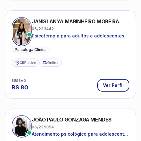
JANISLANYA MARINHEIRO MOREIRA
06/233442
Psicoterapia para adultos e adolescentes.
Psicóloga Clínica
CRP ativo
Online
SESSÃO
Ver Perfil
R$
80
JOÃO PAULO GONZAGA MENDES
06/235054
Atendimento psicológico para adolescentes
e adultos com foco em ansiedade,