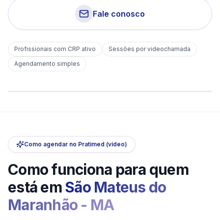
Fale conosco
Profissionais com CRP ativo
Sessões por videochamada
Em
São Mateus do Maranhão
Agendamento simples
sem deslocamento
Comece hoje
Online e sigiloso
Como agendar no Pratimed (vídeo)
Como funciona para quem
está em
São Mateus do
Maranhão
-
MA