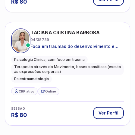
R$
80
TACIANA CRISTINA BARBOSA
04/38739
Foca em traumas do desenvolvimento e
traumas complexos
Psicologia Clínica, com foco em trauma
Terapeuta através do Movimento, bases somáticas (escuta
às expressões corporais)
Psicotraumatologia
CRP ativo
Online
SESSÃO
Ver Perfil
R$
80