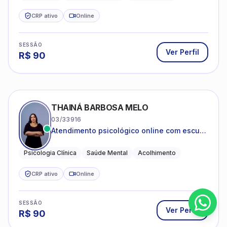
CRP ativo
Online
SESSÃO
Ver Perfil
R$
90
THAINÁ BARBOSA MELO
03/33916
Atendimento psicológico online com escuta
acolhedora e foco no seu bem-estar
emocional
Psicologia Clínica
Saúde Mental
Acolhimento
CRP ativo
Online
SESSÃO
Ver Perfil
R$
90