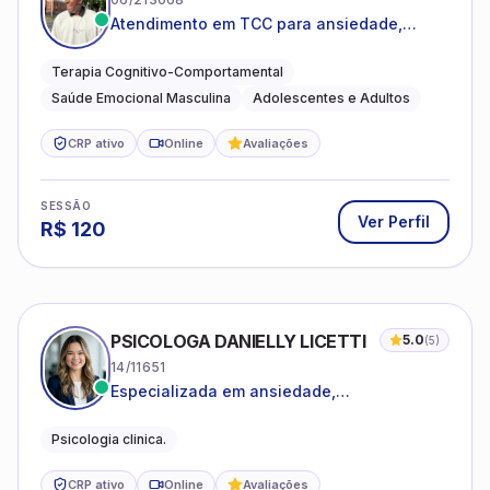
Atendimento em TCC para ansiedade,
estresse e desenvolvimento de autonomia
emocional
Terapia Cognitivo-Comportamental
Saúde Emocional Masculina
Adolescentes e Adultos
CRP ativo
Online
Avaliações
SESSÃO
Ver Perfil
R$
120
PSICOLOGA DANIELLY LICETTI
5.0
(
5
)
14/11651
Especializada em ansiedade,
autoconhecimento, depressão.
Psicologia clinica.
CRP ativo
Online
Avaliações