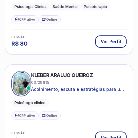
depressão e autoestima.
Psicologia Clínica
Saúde Mental
Psicoterapia
CRP ativo
Online
SESSÃO
Ver Perfil
R$
80
KLEBER ARAUJO QUEIROZ
03/29615
Acolhimento, escuta e estratégias para uma
vida mais saudável.
Psicólogo clínico.
CRP ativo
Online
SESSÃO
Ver Perfil