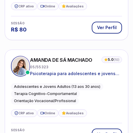
CRP ativo
Online
Avaliações
SESSÃO
Ver Perfil
R$
80
AMANDA DE SÁ MACHADO
5.0
(
10
)
05/55323
Psicoterapia para adolescentes e jovens
adultos com foco em ansiedade,
autoestima, relações e orientação
Adolescentes e Jovens Adultos (13 aos 30 anos)
profissional
Terapia Cognitivo-Comportamental
Orientação Vocacional/Profissional
CRP ativo
Online
Avaliações
SESSÃO