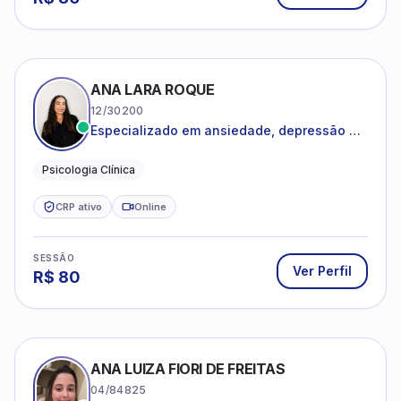
ANA LARA ROQUE
12/30200
Especializado em ansiedade, depressão e
desenvolvimento emocional
Psicologia Clínica
CRP ativo
Online
SESSÃO
Ver Perfil
R$
80
ANA LUIZA FIORI DE FREITAS
04/84825