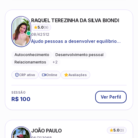
RAQUEL TEREZINHA DA SILVA BIONDI
5.0
(
9
)
08/42512
Ajudo pessoas a desenvolver equilíbrio
emocional e relações mais saudáveis
Autoconhecimento
Desenvolvimento pessoal
Relacionamentos
+
2
CRP ativo
Online
Avaliações
SESSÃO
Ver Perfil
R$
100
JOÃO PAULO
5.0
(
3
)
06/213068