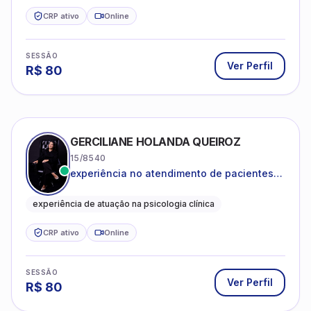
CRP ativo
Online
SESSÃO
Ver Perfil
R$
80
GERCILIANE HOLANDA QUEIROZ
15/8540
experiência no atendimento de pacientes
ansiosos, com histórico de pensamentos
catastróficos e comportamentos
experiência de atuação na psicologia clínica
autolesivos.
CRP ativo
Online
SESSÃO
Ver Perfil
R$
80