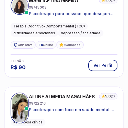
MARILICE LIRA RIBEIRO
5.0
(
3
)
08/45003
Psicoterapia para pessoas que desejam
compreender as emoções e lidar com as
dificuldades do dia a dia
Terapia Cognitivo-Comportamental (TCC)
dificuldades emocionais
depressão / ansiedade
CRP ativo
Online
Avaliações
SESSÃO
Ver Perfil
R$
90
ALLINE ALMEIDA MAGALHÃES
5.0
(
2
)
09/22216
Psicoterapia com foco em saúde mental,
relações interpessoais e autoestima para
adolescentes e adultos.
Psicologia clínica