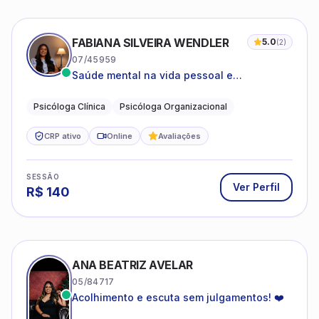
FABIANA SILVEIRA WENDLER
5.0
(
2
)
07/45959
Saúde mental na vida pessoal e
profissional.
Psicóloga Clínica
Psicóloga Organizacional
CRP ativo
Online
Avaliações
SESSÃO
Ver Perfil
R$
140
ANA BEATRIZ AVELAR
05/84717
Acolhimento e escuta sem julgamentos! ❤️