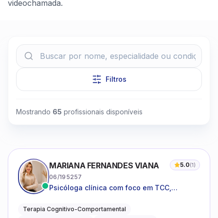
videochamada.
Filtros
Clique para assistir
Mostrando
65
profissionais disponíveis
MARIANA FERNANDES VIANA
5.0
(
1
)
06/195257
Psicóloga clínica com foco em TCC,
neuropsicopedagogia e acompanhamento
do neurodesenvolvimento.
Terapia Cognitivo-Comportamental