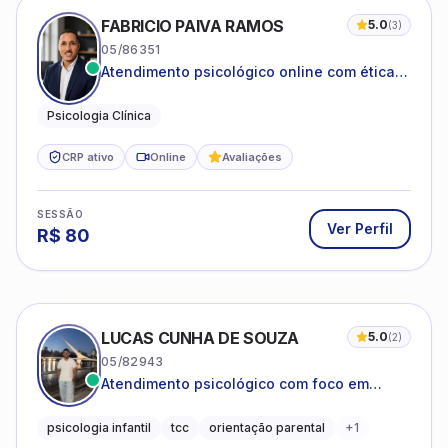
FABRICIO PAIVA RAMOS
5.0
(
3
)
05/86351
Atendimento psicológico online com ética,
sigilo e acolhimento.
Psicologia Clínica
CRP ativo
Online
Avaliações
SESSÃO
Ver Perfil
R$
80
LUCAS CUNHA DE SOUZA
5.0
(
2
)
05/82943
Atendimento psicológico com foco em
Terapia Cognitivo-Comportamental (TCC),
promovendo equilíbrio emocional e
psicologia infantil
tcc
orientação parental
+
1
qualidade de vida.