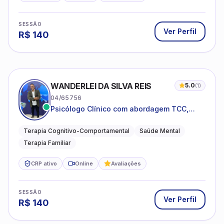
SESSÃO
Ver Perfil
R$
140
WANDERLEI DA SILVA REIS
5.0
(
1
)
04/65756
Psicólogo Clínico com abordagem TCC,
especializado em saúde mental e terapia
sistêmica
Terapia Cognitivo-Comportamental
Saúde Mental
Terapia Familiar
CRP ativo
Online
Avaliações
SESSÃO
Ver Perfil
R$
140