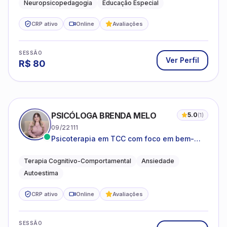
Neuropsicopedagogia
Educação Especial
CRP ativo
Online
Avaliações
SESSÃO
Ver Perfil
R$
80
PSICÓLOGA BRENDA MELO
5.0
(
1
)
09/22111
Psicoterapia em TCC com foco em bem-
estar emocional e estratégias práticas para
o cotidiano
Terapia Cognitivo-Comportamental
Ansiedade
Autoestima
CRP ativo
Online
Avaliações
SESSÃO