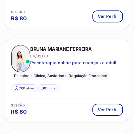
SESSÃO
Ver Perfil
R$
80
BRUNA MARIANE FERREIRA
04/82173
Psicoterapia online para crianças e adultos
que desejam compreender suas emoções,
reduzir a ansiedade e construir uma vida
Psicologia Clínica, Ansiedade, Regulação Emocional
com mais equilíbrio e sentido
CRP ativo
Online
SESSÃO
Ver Perfil
R$
80