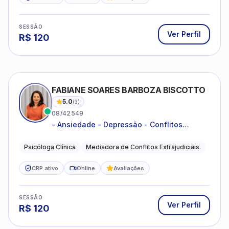
SESSÃO
Ver Perfil
R$
120
FABIANE SOARES BARBOZA BISCOTTO
5.0
(
3
)
08/42549
- Ansiedade - Depressão - Conflitos
conjugais - Conflitos familiares e
relacionamentos - Autoestima -
Psicóloga Clínica
Mediadora de Conflitos Extrajudiciais.
Desenvolvimento emocional
CRP ativo
Online
Avaliações
SESSÃO
Ver Perfil
R$
120