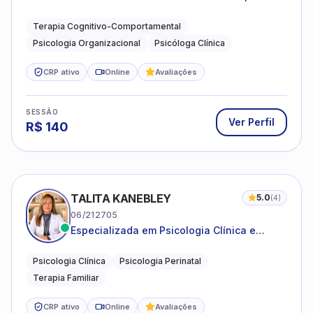
adultos e idosos
Terapia Cognitivo-Comportamental
Psicologia Organizacional
Psicóloga Clínica
CRP ativo
Online
Avaliações
SESSÃO
Ver Perfil
R$
140
TALITA KANEBLEY
5.0
(
4
)
06/212705
Especializada em Psicologia Clínica e
Perinatal para adolescentes, adultos e
famílias
Psicologia Clínica
Psicologia Perinatal
Terapia Familiar
CRP ativo
Online
Avaliações