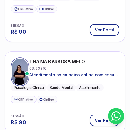
CRP ativo
Online
SESSÃO
Ver Perfil
R$
90
THAINÁ BARBOSA MELO
03/33916
Atendimento psicológico online com escuta
acolhedora e foco no seu bem-estar
emocional
Psicologia Clínica
Saúde Mental
Acolhimento
CRP ativo
Online
SESSÃO
Ver Perfil
R$
90