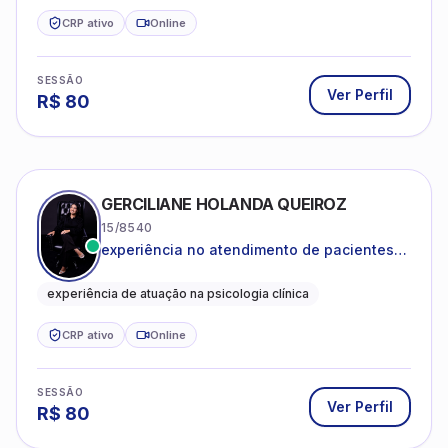
CRP ativo
Online
SESSÃO
Ver Perfil
R$
80
GERCILIANE HOLANDA QUEIROZ
15/8540
experiência no atendimento de pacientes
ansiosos, com histórico de pensamentos
catastróficos e comportamentos
experiência de atuação na psicologia clínica
autolesivos.
CRP ativo
Online
SESSÃO
Ver Perfil
R$
80