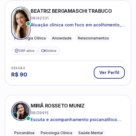
BEATRIZ BERGAMASCHI TRABUCO
08/42531
Atuação clínica com foco em acolhimento,
autoestima, ansiedade e transições de vida
Psicologia Clínica
Ansiedade
Relacionamentos
CRP ativo
Online
SESSÃO
Ver Perfil
R$
90
MIRIÃ ROSSETO MUNIZ
08/29915
Escuta e acompanhamento psicanalítico
para adultos e adolescentes.
Psicanálise
Psicologia Clínica
Saúde Mental