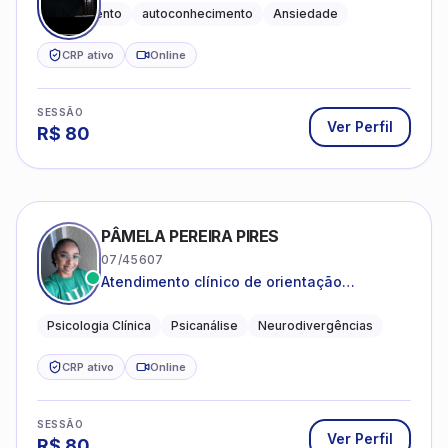
Acolhimento
autoconhecimento
Ansiedade
CRP ativo
Online
SESSÃO
Ver Perfil
R$
80
PÂMELA PEREIRA PIRES
07/45607
Atendimento clínico de orientação
psicanalítica para adolescentes, adultos e
crianças neurotípicas
Psicologia Clínica
Psicanálise
Neurodivergências
CRP ativo
Online
SESSÃO
Ver Perfil
R$
80