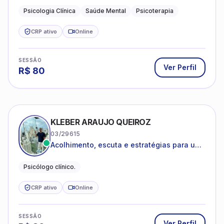
depressão e autoestima.
Psicologia Clínica
Saúde Mental
Psicoterapia
CRP ativo
Online
SESSÃO
Ver Perfil
R$
80
KLEBER ARAUJO QUEIROZ
03/29615
Acolhimento, escuta e estratégias para uma
vida mais saudável.
Psicólogo clínico.
CRP ativo
Online
SESSÃO
Ver Perfil