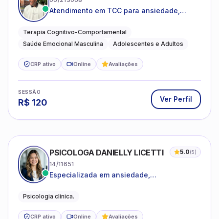
Atendimento em TCC para ansiedade,
estresse e desenvolvimento de autonomia
emocional
Terapia Cognitivo-Comportamental
Saúde Emocional Masculina
Adolescentes e Adultos
CRP ativo
Online
Avaliações
SESSÃO
Ver Perfil
R$
120
PSICOLOGA DANIELLY LICETTI
5.0
(
5
)
14/11651
Especializada em ansiedade,
autoconhecimento, depressão.
Psicologia clinica.
CRP ativo
Online
Avaliações