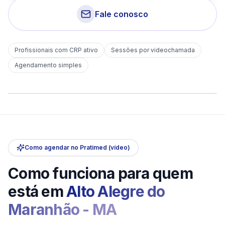
Fale conosco
Profissionais com CRP ativo
Sessões por videochamada
Em
Alto Alegre do Maranhão
Agendamento simples
sem deslocamento
Comece hoje
Online e sigiloso
Como agendar no Pratimed (vídeo)
Como funciona para quem
está em
Alto Alegre do
Maranhão
-
MA