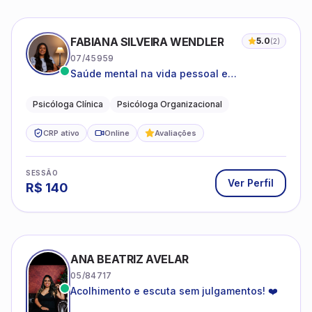
FABIANA SILVEIRA WENDLER
5.0
(
2
)
07/45959
Saúde mental na vida pessoal e
profissional.
Psicóloga Clínica
Psicóloga Organizacional
CRP ativo
Online
Avaliações
SESSÃO
Ver Perfil
R$
140
ANA BEATRIZ AVELAR
05/84717
Acolhimento e escuta sem julgamentos! ❤️