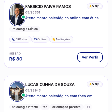
FABRICIO PAIVA RAMOS
5.0
(
3
)
05/86351
Atendimento psicológico online com ética,
sigilo e acolhimento.
Psicologia Clínica
CRP ativo
Online
Avaliações
SESSÃO
Ver Perfil
R$
80
LUCAS CUNHA DE SOUZA
5.0
(
2
)
05/82943
Atendimento psicológico com foco em
Terapia Cognitivo-Comportamental (TCC),
promovendo equilíbrio emocional e
psicologia infantil
tcc
orientação parental
+
1
qualidade de vida.