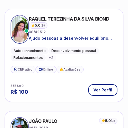
RAQUEL TEREZINHA DA SILVA BIONDI
5.0
(
9
)
08/42512
Ajudo pessoas a desenvolver equilíbrio
emocional e relações mais saudáveis
Autoconhecimento
Desenvolvimento pessoal
Relacionamentos
+
2
CRP ativo
Online
Avaliações
SESSÃO
Ver Perfil
R$
100
JOÃO PAULO
5.0
(
3
)
06/213068