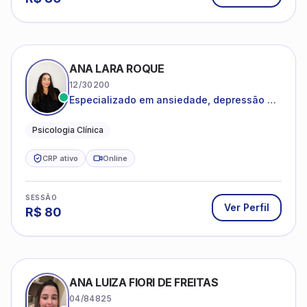
ANA LARA ROQUE
12/30200
Especializado em ansiedade, depressão e
desenvolvimento emocional
Psicologia Clínica
CRP ativo
Online
SESSÃO
Ver Perfil
R$
80
ANA LUIZA FIORI DE FREITAS
04/84825