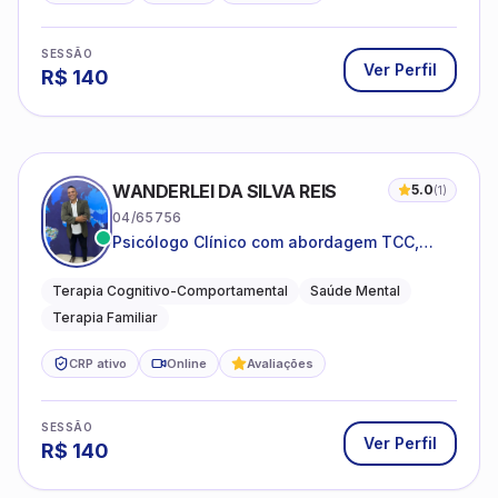
SESSÃO
Ver Perfil
R$
140
WANDERLEI DA SILVA REIS
5.0
(
1
)
04/65756
Psicólogo Clínico com abordagem TCC,
especializado em saúde mental e terapia
sistêmica
Terapia Cognitivo-Comportamental
Saúde Mental
Terapia Familiar
CRP ativo
Online
Avaliações
SESSÃO
Ver Perfil
R$
140