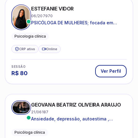
ESTEFANIE VIDOR
06/207970
PSICÓLOGA DE MULHERES; focada em
melhorar relacionamentos os conflitos,
dentro da sua realidade.
Psicologia clínica
CRP ativo
Online
SESSÃO
Ver Perfil
R$
80
GEOVANA BEATRIZ OLIVEIRA ARAUJO
21/06187
Ansiedade, depressão, autoestima ,
autoconhecimento
Psicóloga clínica