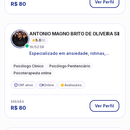
Ver Perfil
R$
80
ANTONIO MAGNO BRITO DE OLIVEIRA SILVA
5.0
(
3
)
19/5258
Especializado em ansiedade, rotinas,
dificuldades emocionais, conflitos
familiares e questões comportamentais.
Psicólogo Clinico
Psicólogo Penitenciário
Psicoterapeuta online
CRP ativo
Online
Avaliações
SESSÃO
Ver Perfil
R$
80