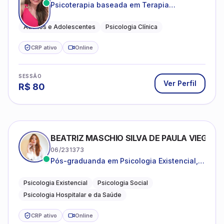
Psicoterapia baseada em Terapia
Cognitivo-Comportamental
Adultos e Adolescentes
Psicologia Clínica
CRP ativo
Online
SESSÃO
Ver Perfil
R$
80
BEATRIZ MASCHIO SILVA DE PAULA VIEGAS
06/231373
Pós-graduanda em Psicologia Existencial,
Psicologia Social e Psicologia Hospitalar e
da Saúde.
Psicologia Existencial
Psicologia Social
Psicologia Hospitalar e da Saúde
CRP ativo
Online