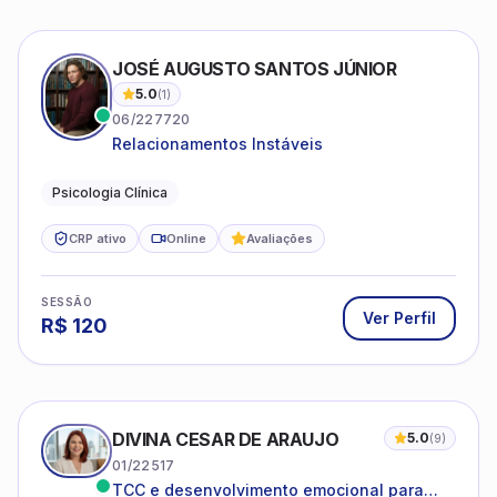
JOSÉ AUGUSTO SANTOS JÚNIOR
5.0
(
1
)
06/227720
Relacionamentos Instáveis
Psicologia Clínica
CRP ativo
Online
Avaliações
SESSÃO
Ver Perfil
R$
120
DIVINA CESAR DE ARAUJO
5.0
(
9
)
01/22517
TCC e desenvolvimento emocional para