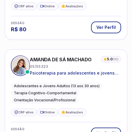
CRP ativo
Online
Avaliações
SESSÃO
Ver Perfil
R$
80
AMANDA DE SÁ MACHADO
5.0
(
10
)
05/55323
Psicoterapia para adolescentes e jovens
adultos com foco em ansiedade,
autoestima, relações e orientação
Adolescentes e Jovens Adultos (13 aos 30 anos)
profissional
Terapia Cognitivo-Comportamental
Orientação Vocacional/Profissional
CRP ativo
Online
Avaliações
SESSÃO