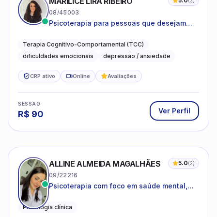
MARILICE LIRA RIBEIRO
5.0
(
3
)
08/45003
Psicoterapia para pessoas que desejam
compreender as emoções e lidar com as
dificuldades do dia a dia
Terapia Cognitivo-Comportamental (TCC)
dificuldades emocionais
depressão / ansiedade
CRP ativo
Online
Avaliações
SESSÃO
Ver Perfil
R$
90
ALLINE ALMEIDA MAGALHÃES
5.0
(
2
)
09/22216
Psicoterapia com foco em saúde mental,
relações interpessoais e autoestima para
adolescentes e adultos.
Psicologia clínica