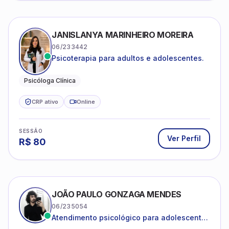
JANISLANYA MARINHEIRO MOREIRA
06/233442
Psicoterapia para adultos e adolescentes.
Psicóloga Clínica
CRP ativo
Online
SESSÃO
Ver Perfil
R$
80
JOÃO PAULO GONZAGA MENDES
06/235054
Atendimento psicológico para adolescentes
e adultos com foco em ansiedade,