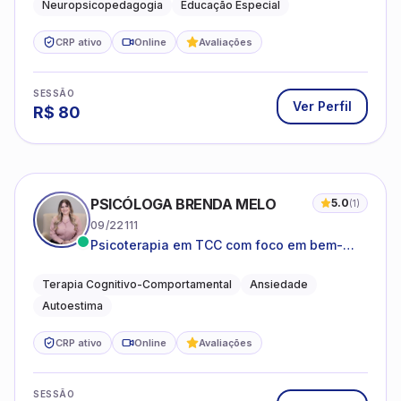
Neuropsicopedagogia
Educação Especial
CRP ativo
Online
Avaliações
SESSÃO
Ver Perfil
R$
80
PSICÓLOGA BRENDA MELO
5.0
(
1
)
09/22111
Psicoterapia em TCC com foco em bem-
estar emocional e estratégias práticas para
o cotidiano
Terapia Cognitivo-Comportamental
Ansiedade
Autoestima
CRP ativo
Online
Avaliações
SESSÃO