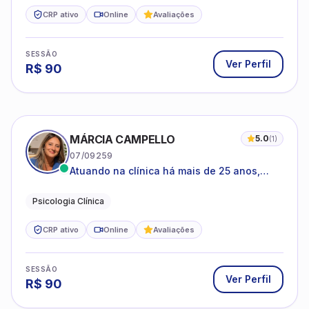
CRP ativo
Online
Avaliações
SESSÃO
Ver Perfil
R$
90
MÁRCIA CAMPELLO
5.0
(
1
)
07/09259
Atuando na clínica há mais de 25 anos,
amparada pela psicanálise e suas
estruturas, com experiência em
Psicologia Clínica
atendimento a jovens e adultos.
CRP ativo
Online
Avaliações
SESSÃO
Ver Perfil
R$
90