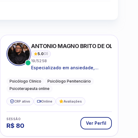
Clique para assistir
ANTONIO MAGNO BRITO DE OLIVEIRA SI
5.0
(
3
)
19/5258
Especializado em ansiedade,
rotinas, dificuldades emocionais,
conflitos familiares e questões
Psicólogo Clinico
Psicólogo Penitenciário
comportamentais.
Psicoterapeuta online
CRP ativo
Online
Avaliações
SESSÃO
Ver Perfil
R$
80