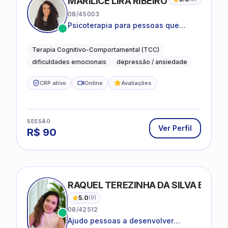
MARILICE LIRA RIBEIRO
08/45003
Psicoterapia para pessoas que
desejam compreender as emoções e
lidar com as dificuldades do dia a
Terapia Cognitivo-Comportamental (TCC)
dia
dificuldades emocionais
depressão / ansiedade
CRP ativo
Online
Avaliações
SESSÃO
Ver Perfil
R$
90
RAQUEL TEREZINHA DA SILVA BIOND
5.0
(
9
)
08/42512
Ajudo pessoas a desenvolver