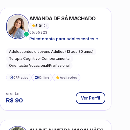
AMANDA DE SÁ MACHADO
5.0
(
10
)
05/55323
Psicoterapia para adolescentes e
jovens adultos com foco em
ansiedade, autoestima, relações e
Adolescentes e Jovens Adultos (13 aos 30 anos)
orientação profissional
Terapia Cognitivo-Comportamental
Orientação Vocacional/Profissional
CRP ativo
Online
Avaliações
SESSÃO
Ver Perfil
R$
90