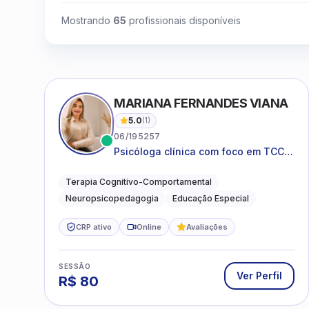
Mostrando
65
profissionais disponíveis
MARIANA FERNANDES VIANA
5.0
(
1
)
06/195257
Psicóloga clínica com foco em TCC,
neuropsicopedagogia e
acompanhamento do
Terapia Cognitivo-Comportamental
neurodesenvolvimento.
Neuropsicopedagogia
Educação Especial
CRP ativo
Online
Avaliações
SESSÃO
Ver Perfil
R$
80