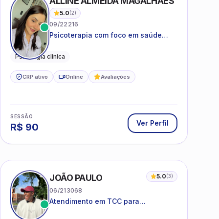
ALLINE ALMEIDA MAGALHÃES
5.0
(
2
)
09/22216
Psicoterapia com foco em saúde
mental, relações interpessoais e
autoestima para adolescentes e
Psicologia clínica
adultos.
CRP ativo
Online
Avaliações
SESSÃO
Ver Perfil
R$
90
I
JOÃO PAULO
5.0
(
3
)
06/213068
Atendimento em TCC para
ansiedade, estresse e