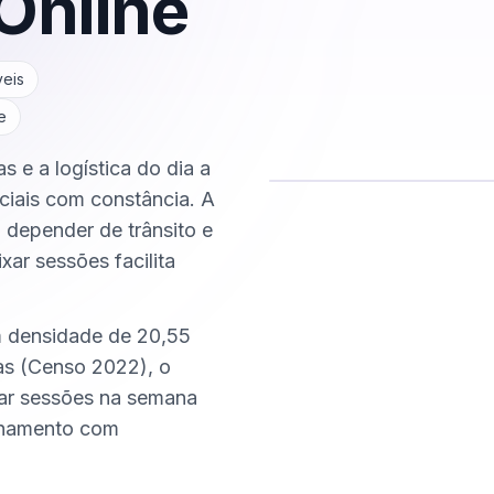
Online
veis
e
 e a logística do dia a
ciais com constância. A
Comece hoje
m depender de trânsito e
Online e sigiloso
xar sessões facilita
m densidade de 20,55
as (Censo 2022), o
xar sessões na semana
nhamento com