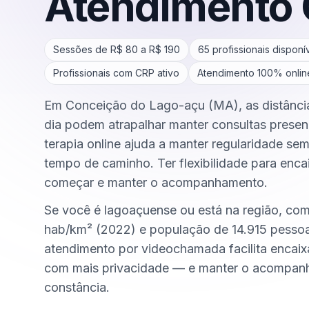
Atendimento 
Sessões de R$
80
a R$
190
65
profissionais disponí
Profissionais com CRP ativo
Atendimento 100% onlin
Em Conceição do Lago-açu (MA), as distâncias
dia podem atrapalhar manter consultas presen
terapia online ajuda a manter regularidade se
tempo de caminho. Ter flexibilidade para encai
começar e manter o acompanhamento.
Se você é lagoaçuense ou está na região, co
hab/km² (2022) e população de 14.915 pesso
atendimento por videochamada facilita encai
com mais privacidade — e manter o acompa
constância.