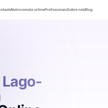
cidade
Nutricionista online
Profissionais
Sobre nós
Blog
 Lago-
m