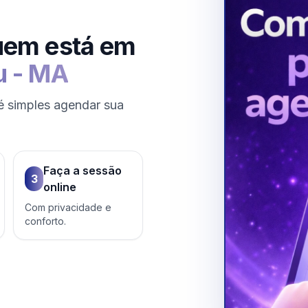
uem está em
u
-
MA
é simples agendar sua
Faça a sessão
3
online
Com privacidade e
conforto.