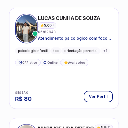
LUCAS CUNHA DE SOUZA
5.0
(
2
)
05/82943
Atendimento psicológico com foco
em Terapia Cognitivo-
Comportamental (TCC), promovendo
psicologia infantil
tcc
orientação parental
+
1
equilíbrio emocional e qualidade de
vida.
CRP ativo
Online
Avaliações
SESSÃO
Ver Perfil
R$
80
5.0
(
3
)