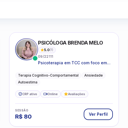
PSICÓLOGA BRENDA MELO
5.0
(
1
)
09/22111
Psicoterapia em TCC com foco em
bem-estar emocional e estratégias
práticas para o cotidiano
Terapia Cognitivo-Comportamental
Ansiedade
Autoestima
CRP ativo
Online
Avaliações
SESSÃO
Ver Perfil
R$
80