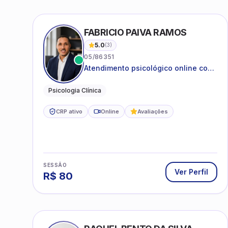
FABRICIO PAIVA RAMOS
5.0
(
3
)
05/86351
Atendimento psicológico online com
ética, sigilo e acolhimento.
Psicologia Clínica
CRP ativo
Online
Avaliações
SESSÃO
Ver Perfil
R$
80