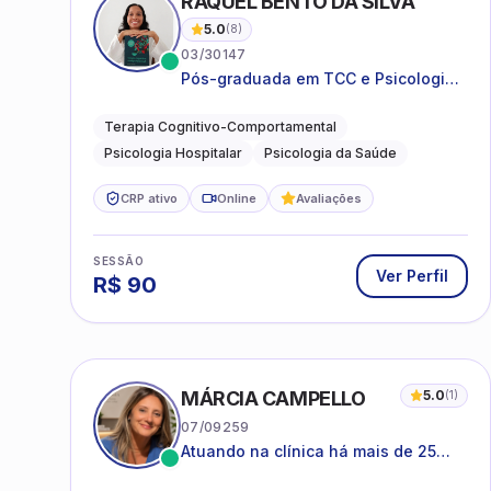
RAQUEL BENTO DA SILVA
5.0
(
8
)
03/30147
Pós-graduada em TCC e Psicologia
Hospitalar e da Saúde
Terapia Cognitivo-Comportamental
Psicologia Hospitalar
Psicologia da Saúde
CRP ativo
Online
Avaliações
SESSÃO
Ver Perfil
R$
90
MÁRCIA CAMPELLO
5.0
(
1
)
07/09259
Atuando na clínica há mais de 25
anos, amparada pela psicanálise e