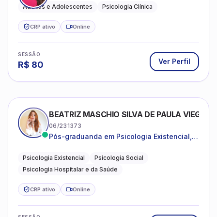
Adultos e Adolescentes
Psicologia Clínica
CRP ativo
Online
SESSÃO
Ver Perfil
R$
80
BEATRIZ MASCHIO SILVA DE PAULA VIEGAS
06/231373
Pós-graduanda em Psicologia Existencial,
Psicologia Social e Psicologia Hospitalar e
da Saúde.
Psicologia Existencial
Psicologia Social
Psicologia Hospitalar e da Saúde
CRP ativo
Online