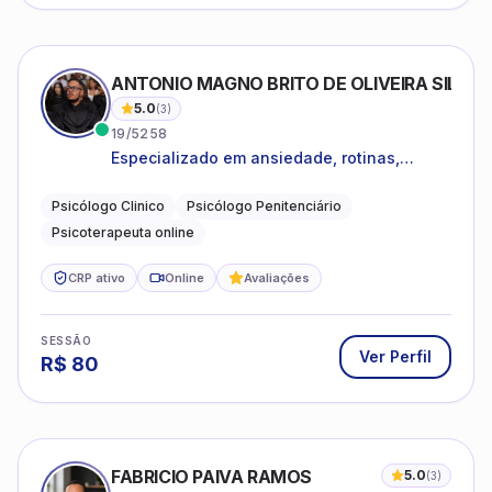
ANTONIO MAGNO BRITO DE OLIVEIRA SILVA
5.0
(
3
)
19/5258
Especializado em ansiedade, rotinas,
dificuldades emocionais, conflitos
familiares e questões comportamentais.
Psicólogo Clinico
Psicólogo Penitenciário
Psicoterapeuta online
CRP ativo
Online
Avaliações
SESSÃO
Ver Perfil
R$
80
FABRICIO PAIVA RAMOS
5.0
(
3
)