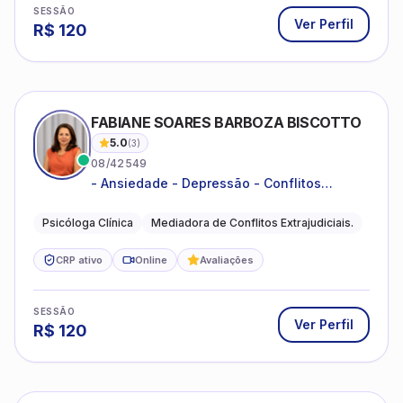
SESSÃO
Ver Perfil
R$
120
FABIANE SOARES BARBOZA BISCOTTO
5.0
(
3
)
08/42549
- Ansiedade - Depressão - Conflitos
conjugais - Conflitos familiares e
relacionamentos - Autoestima -
Psicóloga Clínica
Mediadora de Conflitos Extrajudiciais.
Desenvolvimento emocional
CRP ativo
Online
Avaliações
SESSÃO
Ver Perfil
R$
120