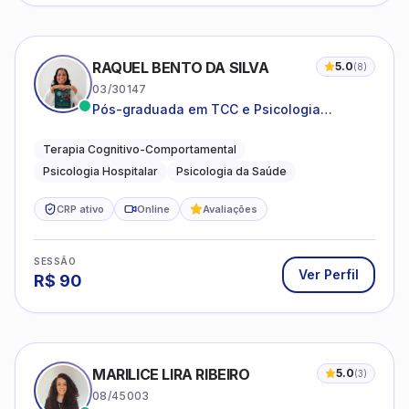
RAQUEL BENTO DA SILVA
5.0
(
8
)
03/30147
Pós-graduada em TCC e Psicologia
Hospitalar e da Saúde
Terapia Cognitivo-Comportamental
Psicologia Hospitalar
Psicologia da Saúde
CRP ativo
Online
Avaliações
SESSÃO
Ver Perfil
R$
90
MARILICE LIRA RIBEIRO
5.0
(
3
)
08/45003