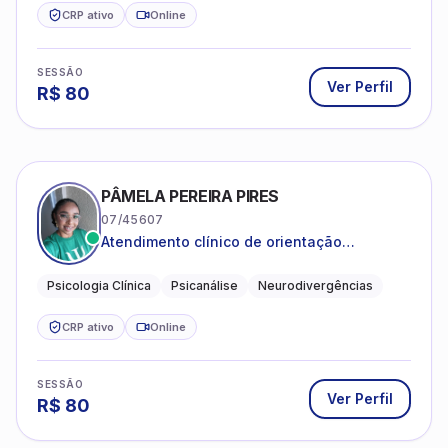
CRP ativo
Online
SESSÃO
Ver Perfil
R$
80
PÂMELA PEREIRA PIRES
07/45607
Atendimento clínico de orientação
psicanalítica para adolescentes, adultos e
crianças neurotípicas
Psicologia Clínica
Psicanálise
Neurodivergências
CRP ativo
Online
SESSÃO
Ver Perfil
R$
80