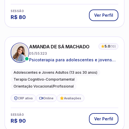
SESSÃO
Ver Perfil
R$
80
AMANDA DE SÁ MACHADO
5.0
(
10
)
05/55323
Psicoterapia para adolescentes e jovens
adultos com foco em ansiedade,
autoestima, relações e orientação
Adolescentes e Jovens Adultos (13 aos 30 anos)
profissional
Terapia Cognitivo-Comportamental
Orientação Vocacional/Profissional
CRP ativo
Online
Avaliações
SESSÃO
Ver Perfil
R$
90