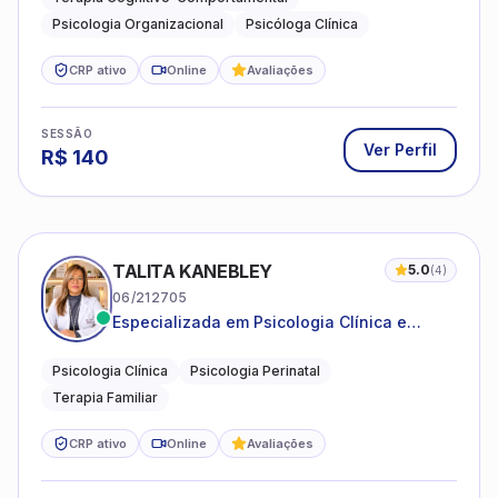
Psicologia Organizacional
Psicóloga Clínica
CRP ativo
Online
Avaliações
SESSÃO
Ver Perfil
R$
140
TALITA KANEBLEY
5.0
(
4
)
06/212705
Especializada em Psicologia Clínica e
Perinatal para adolescentes, adultos e
famílias
Psicologia Clínica
Psicologia Perinatal
Terapia Familiar
CRP ativo
Online
Avaliações