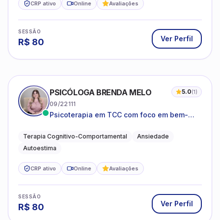
CRP ativo
Online
Avaliações
SESSÃO
Ver Perfil
R$
80
PSICÓLOGA BRENDA MELO
5.0
(
1
)
09/22111
Psicoterapia em TCC com foco em bem-
estar emocional e estratégias práticas para
o cotidiano
Terapia Cognitivo-Comportamental
Ansiedade
Autoestima
CRP ativo
Online
Avaliações
SESSÃO
Ver Perfil
R$
80