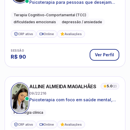
Psicoterapia para pessoas que desejam
compreender as emoções e lidar com as
dificuldades do dia a dia
Terapia Cognitivo-Comportamental (TCC)
dificuldades emocionais
depressão / ansiedade
CRP ativo
Online
Avaliações
SESSÃO
Ver Perfil
R$
90
ALLINE ALMEIDA MAGALHÃES
5.0
(
2
)
09/22216
Psicoterapia com foco em saúde mental,
relações interpessoais e autoestima para
adolescentes e adultos.
Psicologia clínica
CRP ativo
Online
Avaliações