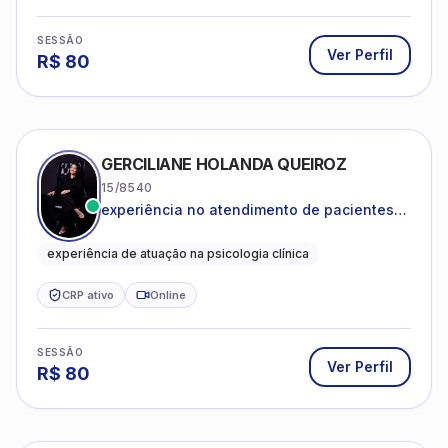
SESSÃO
Ver Perfil
R$
80
GERCILIANE HOLANDA QUEIROZ
15/8540
experiência no atendimento de pacientes
ansiosos, com histórico de pensamentos
catastróficos e comportamentos
experiência de atuação na psicologia clínica
autolesivos.
CRP ativo
Online
SESSÃO
Ver Perfil
R$
80