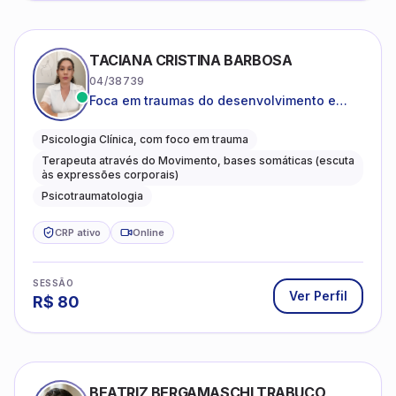
TACIANA CRISTINA BARBOSA
04/38739
Foca em traumas do desenvolvimento e
traumas complexos
Psicologia Clínica, com foco em trauma
Terapeuta através do Movimento, bases somáticas (escuta
às expressões corporais)
Psicotraumatologia
CRP ativo
Online
SESSÃO
Ver Perfil
R$
80
BEATRIZ BERGAMASCHI TRABUCO