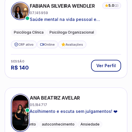
FABIANA SILVEIRA WENDLER
5.0
(
2
)
07/45959
Saúde mental na vida pessoal e
profissional.
Psicóloga Clínica
Psicóloga Organizacional
CRP ativo
Online
Avaliações
SESSÃO
Ver Perfil
R$
140
ANA BEATRIZ AVELAR
05/84717
Acolhimento e escuta sem julgamentos! ❤️
Acolhimento
autoconhecimento
Ansiedade