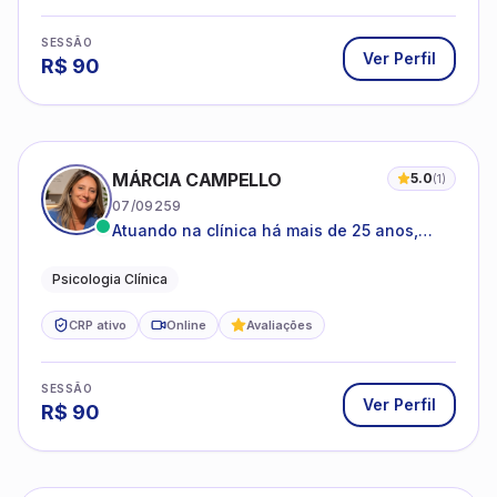
SESSÃO
Ver Perfil
R$
90
MÁRCIA CAMPELLO
5.0
(
1
)
07/09259
Atuando na clínica há mais de 25 anos,
amparada pela psicanálise e suas
estruturas, com experiência em
Psicologia Clínica
atendimento a jovens e adultos.
CRP ativo
Online
Avaliações
SESSÃO
Ver Perfil
R$
90