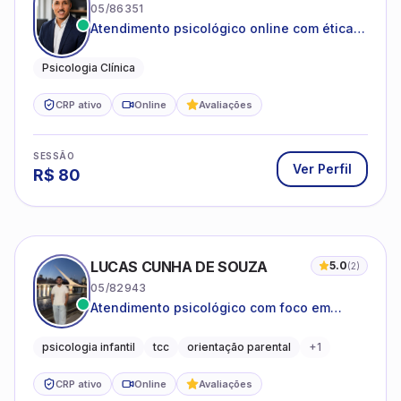
05/86351
Atendimento psicológico online com ética,
sigilo e acolhimento.
Psicologia Clínica
CRP ativo
Online
Avaliações
SESSÃO
Ver Perfil
R$
80
LUCAS CUNHA DE SOUZA
5.0
(
2
)
05/82943
Atendimento psicológico com foco em
Terapia Cognitivo-Comportamental (TCC),
promovendo equilíbrio emocional e
psicologia infantil
tcc
orientação parental
+
1
qualidade de vida.
CRP ativo
Online
Avaliações