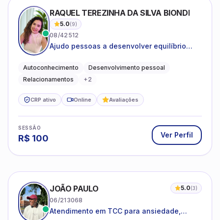
RAQUEL TEREZINHA DA SILVA BIONDI
5.0
(
9
)
08/42512
Ajudo pessoas a desenvolver equilíbrio
emocional e relações mais saudáveis
Autoconhecimento
Desenvolvimento pessoal
Relacionamentos
+
2
CRP ativo
Online
Avaliações
SESSÃO
Ver Perfil
R$
100
JOÃO PAULO
5.0
(
3
)
06/213068
Atendimento em TCC para ansiedade,