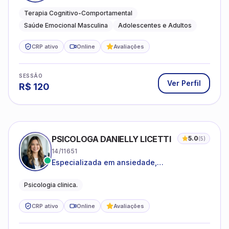
estresse e desenvolvimento de autonomia
emocional
Terapia Cognitivo-Comportamental
Saúde Emocional Masculina
Adolescentes e Adultos
CRP ativo
Online
Avaliações
SESSÃO
Ver Perfil
R$
120
PSICOLOGA DANIELLY LICETTI
5.0
(
5
)
14/11651
Especializada em ansiedade,
autoconhecimento, depressão.
Psicologia clinica.
CRP ativo
Online
Avaliações