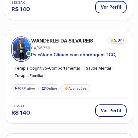
SESSÃO
Ver Perfil
R$
140
WANDERLEI DA SILVA REIS
5.0
(
1
)
04/65756
Psicólogo Clínico com abordagem TCC,
especializado em saúde mental e terapia
sistêmica
Terapia Cognitivo-Comportamental
Saúde Mental
Terapia Familiar
CRP ativo
Online
Avaliações
SESSÃO
Ver Perfil
R$
140