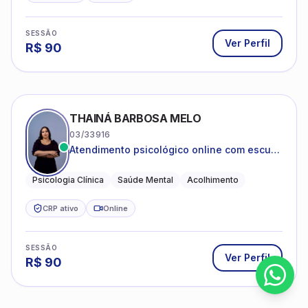
SESSÃO
Ver Perfil
R$
90
THAINÁ BARBOSA MELO
03/33916
Atendimento psicológico online com escuta
acolhedora e foco no seu bem-estar
emocional
Psicologia Clínica
Saúde Mental
Acolhimento
CRP ativo
Online
SESSÃO
Ver Perfil
R$
90