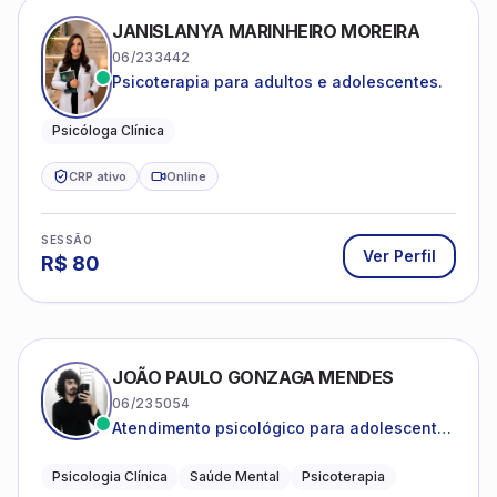
JANISLANYA MARINHEIRO MOREIRA
06/233442
Psicoterapia para adultos e adolescentes.
Psicóloga Clínica
CRP ativo
Online
SESSÃO
Ver Perfil
R$
80
JOÃO PAULO GONZAGA MENDES
06/235054
Atendimento psicológico para adolescentes
e adultos com foco em ansiedade,
depressão e autoestima.
Psicologia Clínica
Saúde Mental
Psicoterapia