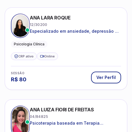
ANA LARA ROQUE
12/30200
Especializado em ansiedade, depressão e
desenvolvimento emocional
Psicologia Clínica
CRP ativo
Online
SESSÃO
Ver Perfil
R$
80
ANA LUIZA FIORI DE FREITAS
04/84825
Psicoterapia baseada em Terapia
Cognitivo-Comportamental