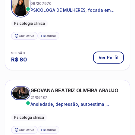
06/207970
PSICÓLOGA DE MULHERES; focada em
melhorar relacionamentos os conflitos,
dentro da sua realidade.
Psicologia clínica
CRP ativo
Online
SESSÃO
Ver Perfil
R$
80
GEOVANA BEATRIZ OLIVEIRA ARAUJO
21/06187
Ansiedade, depressão, autoestima ,
autoconhecimento
Psicóloga clínica
CRP ativo
Online