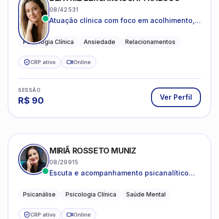
08/42531
Atuação clínica com foco em acolhimento,
autoestima, ansiedade e transições de vida
Psicologia Clínica
Ansiedade
Relacionamentos
CRP ativo
Online
SESSÃO
Ver Perfil
R$
90
MIRIÃ ROSSETO MUNIZ
08/29915
Escuta e acompanhamento psicanalítico
para adultos e adolescentes.
Psicanálise
Psicologia Clínica
Saúde Mental
CRP ativo
Online