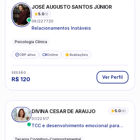
JOSÉ AUGUSTO SANTOS JÚNIOR
5.0
(
1
)
06/227720
Relacionamentos Instáveis
Psicologia Clínica
CRP ativo
Online
Avaliações
SESSÃO
Ver Perfil
R$
120
DIVINA CESAR DE ARAUJO
5.0
(
9
)
01/22517
TCC e desenvolvimento emocional para
adultos e idosos
Terapia Cognitivo-Comportamental