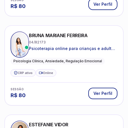
SESSÃO
Ver Perfil
R$
80
BRUNA MARIANE FERREIRA
04/82173
Psicoterapia online para crianças e adultos
que desejam compreender suas emoções,
reduzir a ansiedade e construir uma vida
Psicologia Clínica, Ansiedade, Regulação Emocional
com mais equilíbrio e sentido
CRP ativo
Online
SESSÃO
Ver Perfil
R$
80
ESTEFANIE VIDOR