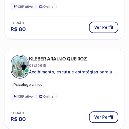
CRP ativo
Online
SESSÃO
Ver Perfil
R$
80
KLEBER ARAUJO QUEIROZ
03/29615
Acolhimento, escuta e estratégias para uma
vida mais saudável.
Psicólogo clínico.
CRP ativo
Online
SESSÃO
Ver Perfil
R$
80