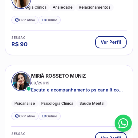
Psicologia Clínica
Ansiedade
Relacionamentos
CRP ativo
Online
SESSÃO
Ver Perfil
R$
90
MIRIÃ ROSSETO MUNIZ
08/29915
Escuta e acompanhamento psicanalítico
para adultos e adolescentes.
Psicanálise
Psicologia Clínica
Saúde Mental
CRP ativo
Online
SESSÃO