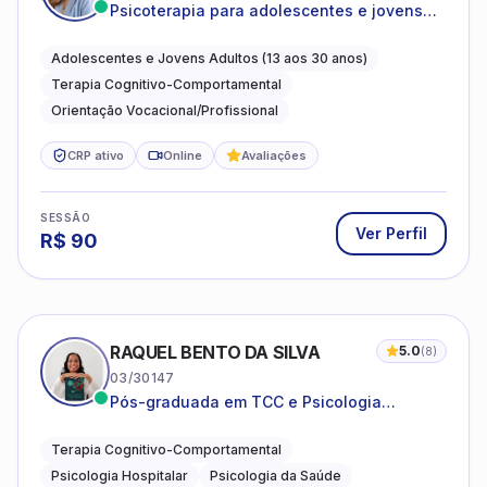
Psicoterapia para adolescentes e jovens
adultos com foco em ansiedade,
autoestima, relações e orientação
Adolescentes e Jovens Adultos (13 aos 30 anos)
profissional
Terapia Cognitivo-Comportamental
Orientação Vocacional/Profissional
CRP ativo
Online
Avaliações
SESSÃO
Ver Perfil
R$
90
RAQUEL BENTO DA SILVA
5.0
(
8
)
03/30147
Pós-graduada em TCC e Psicologia
Hospitalar e da Saúde
Terapia Cognitivo-Comportamental
Psicologia Hospitalar
Psicologia da Saúde