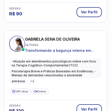
SESSÃO
Ver Perfil
R$
90
GABRIELA SENA DE OLIVEIRA
14/11954
Transformando a bagunça interna em
autoconhecimento, clareza, leveza e
caminhos mais gentis para se viver.
-Atuação em atendimentos psicológicos online com foco
na Terapia Cognitivo-Comportamental (TCC)
Psicoterapia Breve e Práticas Baseadas em Evidências; -
Manejo de demandas relacionadas à ansiedade
estresse
+
4
CRP ativo
Online
SESSÃO
Ver Perfil
R$
120