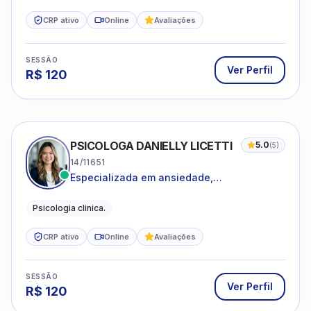
CRP ativo
Online
Avaliações
SESSÃO
Ver Perfil
R$
120
PSICOLOGA DANIELLY LICETTI
5.0
(
5
)
14/11651
Especializada em ansiedade,
autoconhecimento, depressão.
Psicologia clinica.
CRP ativo
Online
Avaliações
SESSÃO
Ver Perfil
R$
120