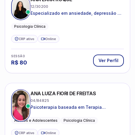
12/30200
Especializado em ansiedade, depressão e
desenvolvimento emocional
Psicologia Clínica
CRP ativo
Online
SESSÃO
Ver Perfil
R$
80
ANA LUIZA FIORI DE FREITAS
04/84825
Psicoterapia baseada em Terapia
Cognitivo-Comportamental
Adultos e Adolescentes
Psicologia Clínica
CRP ativo
Online