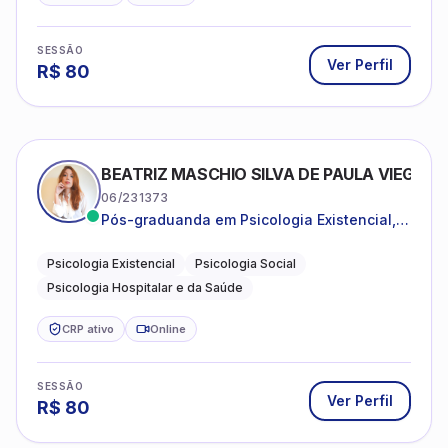
SESSÃO
Ver Perfil
R$
80
BEATRIZ MASCHIO SILVA DE PAULA VIEGAS
06/231373
Pós-graduanda em Psicologia Existencial,
Psicologia Social e Psicologia Hospitalar e
da Saúde.
Psicologia Existencial
Psicologia Social
Psicologia Hospitalar e da Saúde
CRP ativo
Online
SESSÃO
Ver Perfil
R$
80