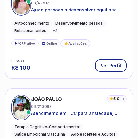
08/42512
Ajudo pessoas a desenvolver equilíbrio
emocional e relações mais saudáveis
Autoconhecimento
Desenvolvimento pessoal
Relacionamentos
+
2
CRP ativo
Online
Avaliações
SESSÃO
Ver Perfil
R$
100
JOÃO PAULO
5.0
(
3
)
06/213068
Atendimento em TCC para ansiedade,
estresse e desenvolvimento de autonomia
emocional
Terapia Cognitivo-Comportamental
Saúde Emocional Masculina
Adolescentes e Adultos