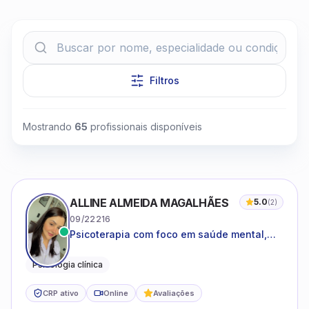
Filtros
Clique para assistir
Mostrando
65
profissionais disponíveis
ALLINE ALMEIDA MAGALHÃES
5.0
(
2
)
09/22216
Psicoterapia com foco em saúde mental,
relações interpessoais e autoestima para
adolescentes e adultos.
Psicologia clínica
CRP ativo
Online
Avaliações