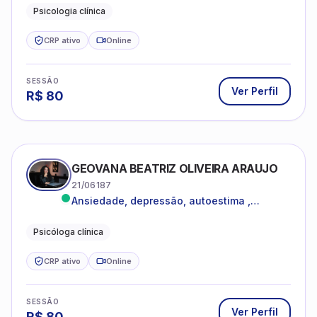
dentro da sua realidade.
Psicologia clínica
CRP ativo
Online
SESSÃO
Ver Perfil
R$
80
GEOVANA BEATRIZ OLIVEIRA ARAUJO
21/06187
Ansiedade, depressão, autoestima ,
autoconhecimento
Psicóloga clínica
CRP ativo
Online
SESSÃO
Ver Perfil
R$
80