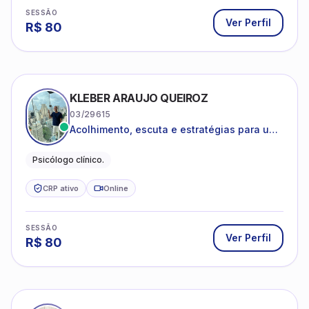
SESSÃO
Ver Perfil
R$
80
KLEBER ARAUJO QUEIROZ
03/29615
Acolhimento, escuta e estratégias para uma
vida mais saudável.
Psicólogo clínico.
CRP ativo
Online
SESSÃO
Ver Perfil
R$
80