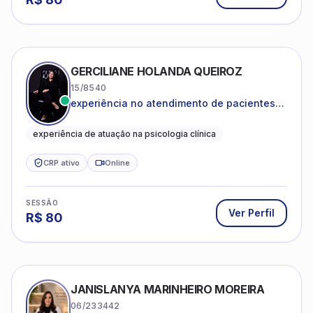
GERCILIANE HOLANDA QUEIROZ
15/8540
experiência no atendimento de pacientes
ansiosos, com histórico de pensamentos
catastróficos e comportamentos
experiência de atuação na psicologia clínica
autolesivos.
CRP ativo
Online
SESSÃO
Ver Perfil
R$
80
JANISLANYA MARINHEIRO MOREIRA
06/233442