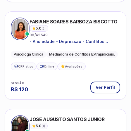
FABIANE SOARES BARBOZA BISCOTTO
5.0
(
3
)
08/42549
- Ansiedade - Depressão - Conflitos
conjugais - Conflitos familiares e
relacionamentos - Autoestima -
Psicóloga Clínica
Mediadora de Conflitos Extrajudiciais.
Desenvolvimento emocional
CRP ativo
Online
Avaliações
SESSÃO
Ver Perfil
R$
120
JOSÉ AUGUSTO SANTOS JÚNIOR
5.0
(
1
)