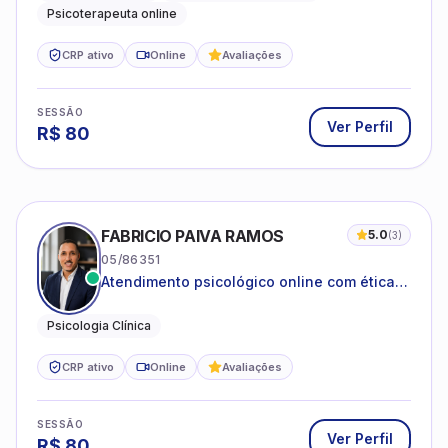
Psicoterapeuta online
CRP ativo
Online
Avaliações
SESSÃO
Ver Perfil
R$
80
FABRICIO PAIVA RAMOS
5.0
(
3
)
05/86351
Atendimento psicológico online com ética,
sigilo e acolhimento.
Psicologia Clínica
CRP ativo
Online
Avaliações
SESSÃO
Ver Perfil
R$
80