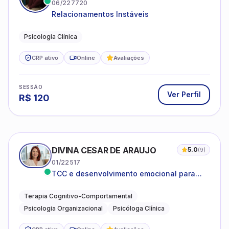
06/227720
Relacionamentos Instáveis
Psicologia Clínica
CRP ativo
Online
Avaliações
SESSÃO
Ver Perfil
R$
120
DIVINA CESAR DE ARAUJO
5.0
(
9
)
01/22517
TCC e desenvolvimento emocional para
adultos e idosos
Terapia Cognitivo-Comportamental
Psicologia Organizacional
Psicóloga Clínica