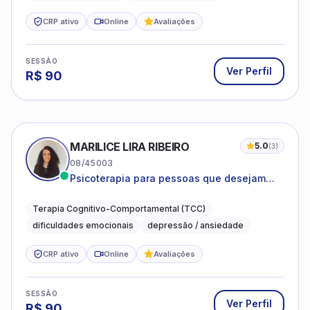
CRP ativo
Online
Avaliações
SESSÃO
Ver Perfil
R$
90
MARILICE LIRA RIBEIRO
5.0
(
3
)
08/45003
Psicoterapia para pessoas que desejam
compreender as emoções e lidar com as
dificuldades do dia a dia
Terapia Cognitivo-Comportamental (TCC)
dificuldades emocionais
depressão / ansiedade
CRP ativo
Online
Avaliações
SESSÃO
Ver Perfil
R$
90