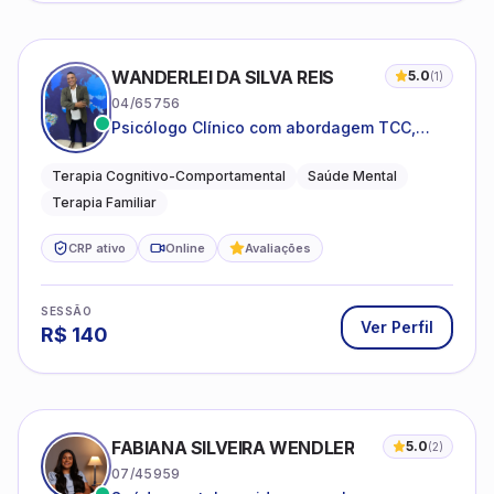
WANDERLEI DA SILVA REIS
5.0
(
1
)
04/65756
Psicólogo Clínico com abordagem TCC,
especializado em saúde mental e terapia
sistêmica
Terapia Cognitivo-Comportamental
Saúde Mental
Terapia Familiar
CRP ativo
Online
Avaliações
SESSÃO
Ver Perfil
R$
140
FABIANA SILVEIRA WENDLER
5.0
(
2
)
07/45959