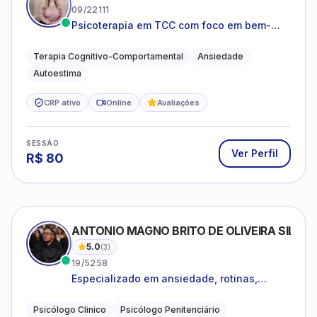
09/22111
Psicoterapia em TCC com foco em bem-
estar emocional e estratégias práticas para
o cotidiano
Terapia Cognitivo-Comportamental
Ansiedade
Autoestima
CRP ativo
Online
Avaliações
SESSÃO
Ver Perfil
R$
80
ANTONIO MAGNO BRITO DE OLIVEIRA SILVA
5.0
(
3
)
19/5258
Especializado em ansiedade, rotinas,
dificuldades emocionais, conflitos
familiares e questões comportamentais.
Psicólogo Clinico
Psicólogo Penitenciário