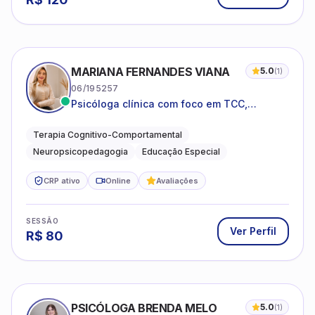
MARIANA FERNANDES VIANA
5.0
(
1
)
06/195257
Psicóloga clínica com foco em TCC,
neuropsicopedagogia e acompanhamento
do neurodesenvolvimento.
Terapia Cognitivo-Comportamental
Neuropsicopedagogia
Educação Especial
CRP ativo
Online
Avaliações
SESSÃO
Ver Perfil
R$
80
PSICÓLOGA BRENDA MELO
5.0
(
1
)