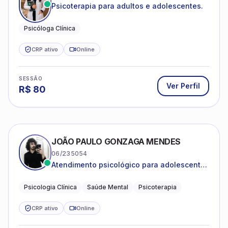
Psicoterapia para adultos e adolescentes.
Psicóloga Clínica
CRP ativo
Online
SESSÃO
Ver Perfil
R$
80
JOÃO PAULO GONZAGA MENDES
06/235054
Atendimento psicológico para adolescentes
e adultos com foco em ansiedade,
depressão e autoestima.
Psicologia Clínica
Saúde Mental
Psicoterapia
CRP ativo
Online