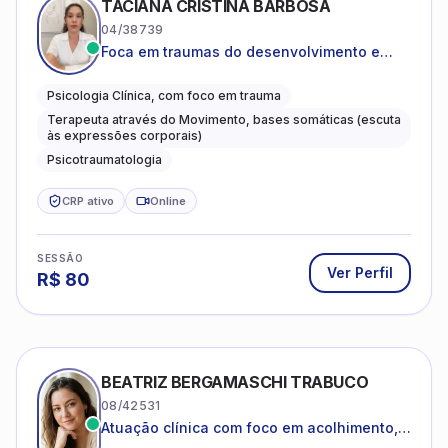
TACIANA CRISTINA BARBOSA
04/38739
Foca em traumas do desenvolvimento e
traumas complexos
Psicologia Clínica, com foco em trauma
Terapeuta através do Movimento, bases somáticas (escuta
às expressões corporais)
Psicotraumatologia
CRP ativo
Online
SESSÃO
Ver Perfil
R$
80
BEATRIZ BERGAMASCHI TRABUCO
08/42531
Atuação clínica com foco em acolhimento,
autoestima, ansiedade e transições de vida