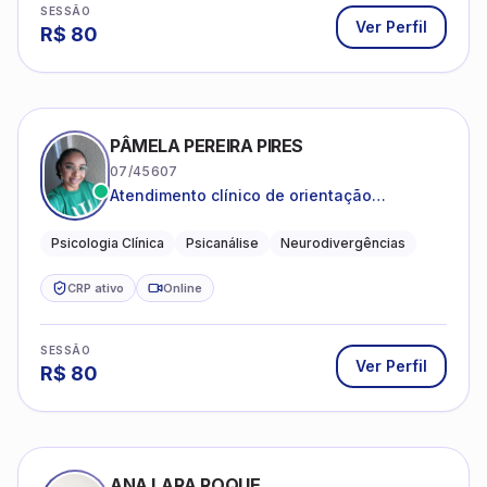
SESSÃO
Ver Perfil
R$
80
PÂMELA PEREIRA PIRES
07/45607
Atendimento clínico de orientação
psicanalítica para adolescentes, adultos e
crianças neurotípicas
Psicologia Clínica
Psicanálise
Neurodivergências
CRP ativo
Online
SESSÃO
Ver Perfil
R$
80
ANA LARA ROQUE