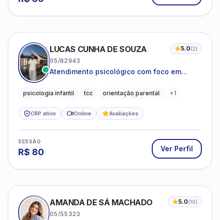
LUCAS CUNHA DE SOUZA
5.0
(
2
)
05/82943
Atendimento psicológico com foco em
Terapia Cognitivo-Comportamental (TCC),
promovendo equilíbrio emocional e
psicologia infantil
tcc
orientação parental
+
1
qualidade de vida.
CRP ativo
Online
Avaliações
SESSÃO
Ver Perfil
R$
80
AMANDA DE SÁ MACHADO
5.0
(
10
)
05/55323