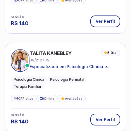
CRP ativo
Online
Avaliações
SESSÃO
Ver Perfil
R$
140
TALITA KANEBLEY
5.0
(
4
)
06/212705
Especializada em Psicologia Clínica e
Perinatal para adolescentes, adultos e
famílias
Psicologia Clínica
Psicologia Perinatal
Terapia Familiar
CRP ativo
Online
Avaliações
SESSÃO
Ver Perfil
R$
140