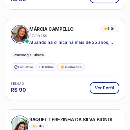
MÁRCIA CAMPELLO
5.0
(
1
)
07/09259
Atuando na clínica há mais de 25 anos,
amparada pela psicanálise e suas
estruturas, com experiência em
Psicologia Clínica
atendimento a jovens e adultos.
CRP ativo
Online
Avaliações
SESSÃO
Ver Perfil
R$
90
RAQUEL TEREZINHA DA SILVA BIONDI
5.0
(
9
)