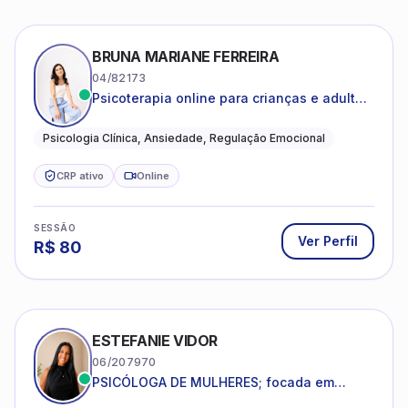
BRUNA MARIANE FERREIRA
04/82173
Psicoterapia online para crianças e adultos
que desejam compreender suas emoções,
reduzir a ansiedade e construir uma vida
Psicologia Clínica, Ansiedade, Regulação Emocional
com mais equilíbrio e sentido
CRP ativo
Online
SESSÃO
Ver Perfil
R$
80
ESTEFANIE VIDOR
06/207970
PSICÓLOGA DE MULHERES; focada em
melhorar relacionamentos os conflitos,