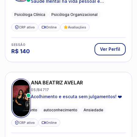
Saúde mental na vida pessoal e
profissional.
Psicóloga Clínica
Psicóloga Organizacional
CRP ativo
Online
Avaliações
SESSÃO
Ver Perfil
R$
140
ANA BEATRIZ AVELAR
05/84717
Acolhimento e escuta sem julgamentos! ❤️
Acolhimento
autoconhecimento
Ansiedade
CRP ativo
Online