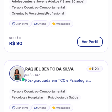
autoestima, relações e orientação
Adolescentes e Jovens Adultos (13 aos 30 anos)
profissional
Terapia Cognitivo-Comportamental
Orientação Vocacional/Profissional
CRP ativo
Online
Avaliações
SESSÃO
Ver Perfil
R$
90
RAQUEL BENTO DA SILVA
5.0
(
8
)
03/30147
Pós-graduada em TCC e Psicologia
Hospitalar e da Saúde
Terapia Cognitivo-Comportamental
Psicologia Hospitalar
Psicologia da Saúde
CRP ativo
Online
Avaliações