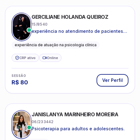
GERCILIANE HOLANDA QUEIROZ
15/8540
experiência no atendimento de pacientes
ansiosos, com histórico de pensamentos
catastróficos e comportamentos
experiência de atuação na psicologia clínica
autolesivos.
CRP ativo
Online
SESSÃO
Ver Perfil
R$
80
JANISLANYA MARINHEIRO MOREIRA
06/233442
Psicoterapia para adultos e adolescentes.