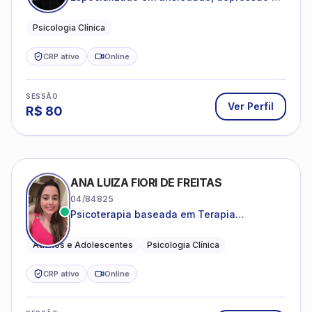
desenvolvimento emocional
Psicologia Clínica
CRP ativo
Online
SESSÃO
Ver Perfil
R$
80
ANA LUIZA FIORI DE FREITAS
04/84825
Psicoterapia baseada em Terapia
Cognitivo-Comportamental
Adultos e Adolescentes
Psicologia Clínica
CRP ativo
Online