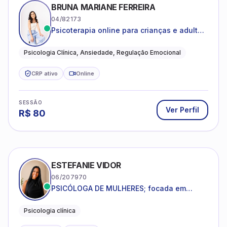
BRUNA MARIANE FERREIRA
04/82173
Psicoterapia online para crianças e adultos
que desejam compreender suas emoções,
reduzir a ansiedade e construir uma vida
Psicologia Clínica, Ansiedade, Regulação Emocional
com mais equilíbrio e sentido
CRP ativo
Online
SESSÃO
Ver Perfil
R$
80
ESTEFANIE VIDOR
06/207970
PSICÓLOGA DE MULHERES; focada em
melhorar relacionamentos os conflitos,
dentro da sua realidade.
Psicologia clínica