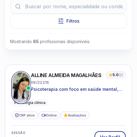
Filtros
Mostrando
65
profissionais disponíveis
Clique para assistir
ALLINE ALMEIDA MAGALHÃES
5.0
(
2
)
09/22216
Psicoterapia com foco em saúde mental,
relações interpessoais e autoestima para
adolescentes e adultos.
Psicologia clínica
CRP ativo
Online
Avaliações
SESSÃO