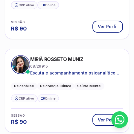
CRP ativo
Online
SESSÃO
Ver Perfil
R$
90
MIRIÃ ROSSETO MUNIZ
08/29915
Escuta e acompanhamento psicanalítico
para adultos e adolescentes.
Psicanálise
Psicologia Clínica
Saúde Mental
CRP ativo
Online
SESSÃO
Ver Perfil
R$
90