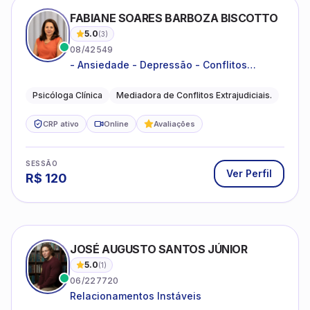
FABIANE SOARES BARBOZA BISCOTTO
5.0
(
3
)
08/42549
- Ansiedade - Depressão - Conflitos
conjugais - Conflitos familiares e
relacionamentos - Autoestima -
Psicóloga Clínica
Mediadora de Conflitos Extrajudiciais.
Desenvolvimento emocional
CRP ativo
Online
Avaliações
SESSÃO
Ver Perfil
R$
120
JOSÉ AUGUSTO SANTOS JÚNIOR
5.0
(
1
)
06/227720
Relacionamentos Instáveis