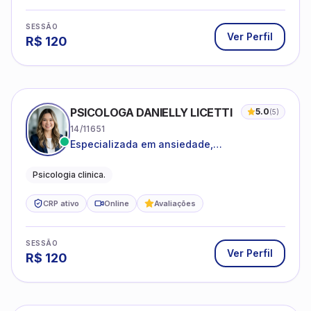
SESSÃO
Ver Perfil
R$
120
PSICOLOGA DANIELLY LICETTI
5.0
(
5
)
14/11651
Especializada em ansiedade,
autoconhecimento, depressão.
Psicologia clinica.
CRP ativo
Online
Avaliações
SESSÃO
Ver Perfil
R$
120