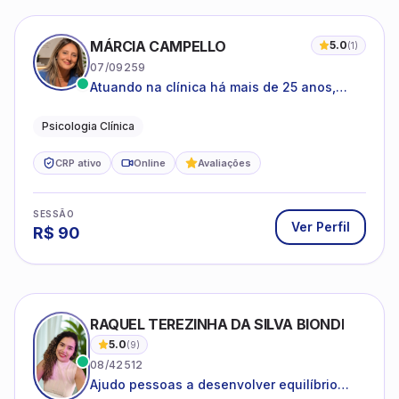
MÁRCIA CAMPELLO
5.0
(
1
)
07/09259
Atuando na clínica há mais de 25 anos,
amparada pela psicanálise e suas
estruturas, com experiência em
Psicologia Clínica
atendimento a jovens e adultos.
CRP ativo
Online
Avaliações
SESSÃO
Ver Perfil
R$
90
RAQUEL TEREZINHA DA SILVA BIONDI
5.0
(
9
)
08/42512
Ajudo pessoas a desenvolver equilíbrio