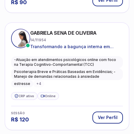
Ver Perfil
R$
90
GABRIELA SENA DE OLIVEIRA
14/11954
Transformando a bagunça interna em
autoconhecimento, clareza, leveza e
caminhos mais gentis para se viver.
-Atuação em atendimentos psicológicos online com foco
na Terapia Cognitivo-Comportamental (TCC)
Psicoterapia Breve e Práticas Baseadas em Evidências; -
Manejo de demandas relacionadas à ansiedade
estresse
+
4
CRP ativo
Online
SESSÃO
Ver Perfil
R$
120