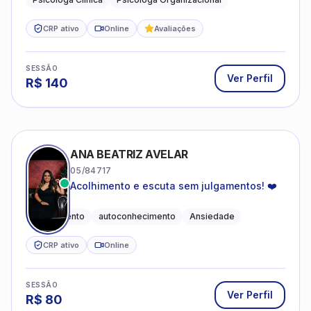
CRP ativo
Online
Avaliações
SESSÃO
Ver Perfil
R$
140
ANA BEATRIZ AVELAR
05/84717
Acolhimento e escuta sem julgamentos! ❤️
Acolhimento
autoconhecimento
Ansiedade
CRP ativo
Online
SESSÃO
Ver Perfil
R$
80