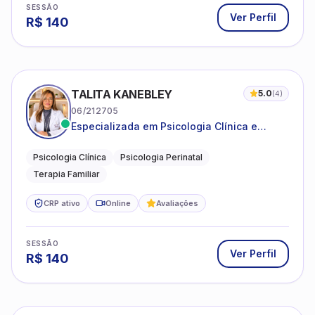
SESSÃO
Ver Perfil
R$
140
TALITA KANEBLEY
5.0
(
4
)
06/212705
Especializada em Psicologia Clínica e
Perinatal para adolescentes, adultos e
famílias
Psicologia Clínica
Psicologia Perinatal
Terapia Familiar
CRP ativo
Online
Avaliações
SESSÃO
Ver Perfil
R$
140