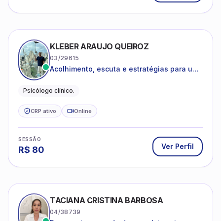
KLEBER ARAUJO QUEIROZ
03/29615
Acolhimento, escuta e estratégias para uma
vida mais saudável.
Psicólogo clínico.
CRP ativo
Online
SESSÃO
Ver Perfil
R$
80
TACIANA CRISTINA BARBOSA
04/38739