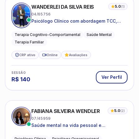
WANDERLEI DA SILVA REIS
5.0
(
1
)
04/65756
Psicólogo Clínico com abordagem TCC,
especializado em saúde mental e terapia
sistêmica
Terapia Cognitivo-Comportamental
Saúde Mental
Terapia Familiar
CRP ativo
Online
Avaliações
SESSÃO
Ver Perfil
R$
140
FABIANA SILVEIRA WENDLER
5.0
(
2
)
07/45959
Saúde mental na vida pessoal e
profissional.
Psicóloga Clínica
Psicóloga Organizacional