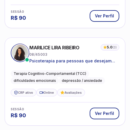
SESSÃO
Ver Perfil
R$
90
MARILICE LIRA RIBEIRO
5.0
(
3
)
08/45003
Psicoterapia para pessoas que desejam
compreender as emoções e lidar com as
dificuldades do dia a dia
Terapia Cognitivo-Comportamental (TCC)
dificuldades emocionais
depressão / ansiedade
CRP ativo
Online
Avaliações
SESSÃO
Ver Perfil
R$
90