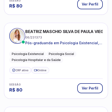
SESSÃO
Ver Perfil
R$
80
BEATRIZ MASCHIO SILVA DE PAULA VIEGAS
06/231373
Pós-graduanda em Psicologia Existencial,
Psicologia Social e Psicologia Hospitalar e
da Saúde.
Psicologia Existencial
Psicologia Social
Psicologia Hospitalar e da Saúde
CRP ativo
Online
SESSÃO
Ver Perfil
R$
80