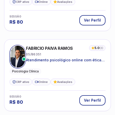
CRP ativo
Online
Avaliações
SESSÃO
Ver Perfil
R$
80
FABRICIO PAIVA RAMOS
5.0
(
3
)
05/86351
Atendimento psicológico online com ética,
sigilo e acolhimento.
Psicologia Clínica
CRP ativo
Online
Avaliações
SESSÃO
Ver Perfil
R$
80