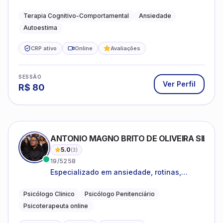
estar emocional e estratégias práticas para
o cotidiano
Terapia Cognitivo-Comportamental
Ansiedade
Autoestima
CRP ativo
Online
Avaliações
SESSÃO
Ver Perfil
R$
80
ANTONIO MAGNO BRITO DE OLIVEIRA SILVA
5.0
(
3
)
19/5258
Especializado em ansiedade, rotinas,
dificuldades emocionais, conflitos
familiares e questões comportamentais.
Psicólogo Clinico
Psicólogo Penitenciário
Psicoterapeuta online