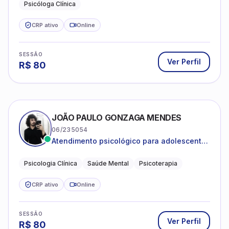
Psicóloga Clínica
CRP ativo
Online
SESSÃO
Ver Perfil
R$
80
JOÃO PAULO GONZAGA MENDES
06/235054
Atendimento psicológico para adolescentes
e adultos com foco em ansiedade,
depressão e autoestima.
Psicologia Clínica
Saúde Mental
Psicoterapia
CRP ativo
Online
SESSÃO
Ver Perfil
R$
80