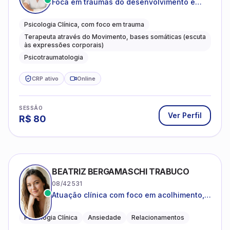
Foca em traumas do desenvolvimento e
traumas complexos
Psicologia Clínica, com foco em trauma
Terapeuta através do Movimento, bases somáticas (escuta
às expressões corporais)
Psicotraumatologia
CRP ativo
Online
SESSÃO
Ver Perfil
R$
80
BEATRIZ BERGAMASCHI TRABUCO
08/42531
Atuação clínica com foco em acolhimento,
autoestima, ansiedade e transições de vida
Psicologia Clínica
Ansiedade
Relacionamentos