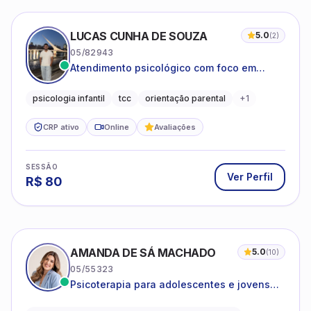
LUCAS CUNHA DE SOUZA
5.0
(
2
)
05/82943
Atendimento psicológico com foco em
Terapia Cognitivo-Comportamental (TCC),
promovendo equilíbrio emocional e
psicologia infantil
tcc
orientação parental
+
1
qualidade de vida.
CRP ativo
Online
Avaliações
SESSÃO
Ver Perfil
R$
80
AMANDA DE SÁ MACHADO
5.0
(
10
)
05/55323
Psicoterapia para adolescentes e jovens
adultos com foco em ansiedade,