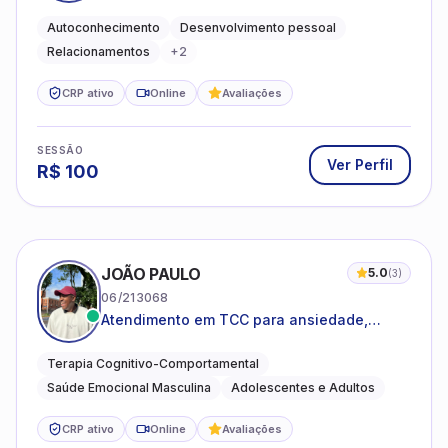
emocional e relações mais saudáveis
Autoconhecimento
Desenvolvimento pessoal
Relacionamentos
+
2
CRP ativo
Online
Avaliações
SESSÃO
Ver Perfil
R$
100
JOÃO PAULO
5.0
(
3
)
06/213068
Atendimento em TCC para ansiedade,
estresse e desenvolvimento de autonomia
emocional
Terapia Cognitivo-Comportamental
Saúde Emocional Masculina
Adolescentes e Adultos
CRP ativo
Online
Avaliações