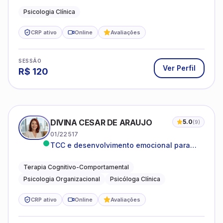
Psicologia Clínica
CRP ativo
Online
Avaliações
SESSÃO
Ver Perfil
R$
120
DIVINA CESAR DE ARAUJO
5.0
(
9
)
01/22517
TCC e desenvolvimento emocional para
adultos e idosos
Terapia Cognitivo-Comportamental
Psicologia Organizacional
Psicóloga Clínica
CRP ativo
Online
Avaliações