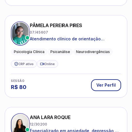
PÂMELA PEREIRA PIRES
07/45607
Atendimento clínico de orientação
psicanalítica para adolescentes, adultos e
crianças neurotípicas
Psicologia Clínica
Psicanálise
Neurodivergências
CRP ativo
Online
SESSÃO
Ver Perfil
R$
80
ANA LARA ROQUE
12/30200
Especializado em ansiedade, depressão e