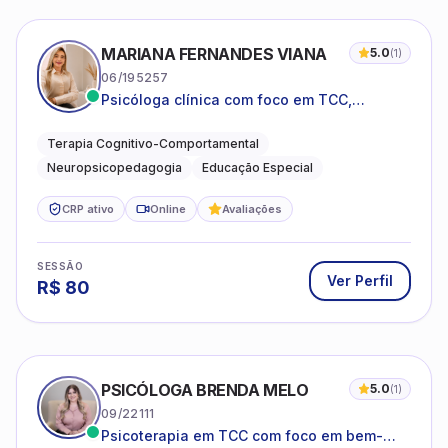
MARIANA FERNANDES VIANA
5.0
(
1
)
06/195257
Psicóloga clínica com foco em TCC,
neuropsicopedagogia e acompanhamento
do neurodesenvolvimento.
Terapia Cognitivo-Comportamental
Neuropsicopedagogia
Educação Especial
CRP ativo
Online
Avaliações
SESSÃO
Ver Perfil
R$
80
PSICÓLOGA BRENDA MELO
5.0
(
1
)
09/22111
Psicoterapia em TCC com foco em bem-