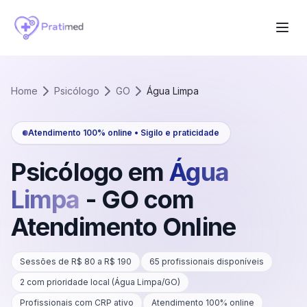
Home
Psicólogo
GO
Água Limpa
Atendimento 100% online • Sigilo e praticidade
Psicólogo em
Água
Limpa
-
GO
com
Atendimento Online
Sessões de R$
80
a R$
190
65
profissionais disponíveis
2
com prioridade local (
Água Limpa
/
GO
)
Profissionais com CRP ativo
Atendimento 100% online