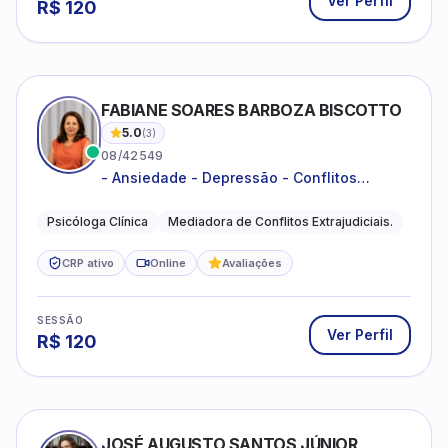
Ver Perfil
R$
120
FABIANE SOARES BARBOZA BISCOTTO
5.0
(
3
)
08/42549
- Ansiedade - Depressão - Conflitos
conjugais - Conflitos familiares e
relacionamentos - Autoestima -
Psicóloga Clínica
Mediadora de Conflitos Extrajudiciais.
Desenvolvimento emocional
CRP ativo
Online
Avaliações
SESSÃO
Ver Perfil
R$
120
JOSÉ AUGUSTO SANTOS JÚNIOR