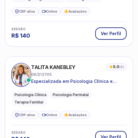
CRP ativo
Online
Avaliações
SESSÃO
Ver Perfil
R$
140
TALITA KANEBLEY
5.0
(
4
)
06/212705
Especializada em Psicologia Clínica e
Perinatal para adolescentes, adultos e
famílias
Psicologia Clínica
Psicologia Perinatal
Terapia Familiar
CRP ativo
Online
Avaliações
SESSÃO
Ver Perfil