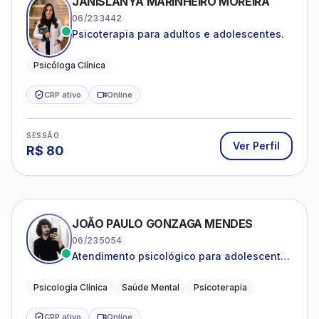
JANISLANYA MARINHEIRO MOREIRA
06/233442
Psicoterapia para adultos e adolescentes.
Psicóloga Clínica
CRP ativo
Online
SESSÃO
Ver Perfil
R$
80
JOÃO PAULO GONZAGA MENDES
06/235054
Atendimento psicológico para adolescentes
e adultos com foco em ansiedade,
depressão e autoestima.
Psicologia Clínica
Saúde Mental
Psicoterapia
CRP ativo
Online