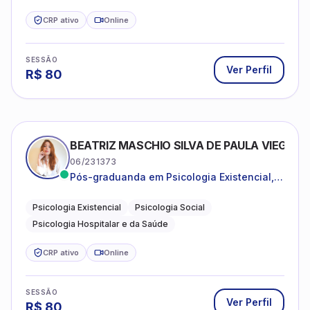
CRP ativo
Online
SESSÃO
Ver Perfil
R$
80
BEATRIZ MASCHIO SILVA DE PAULA VIEGAS
06/231373
Pós-graduanda em Psicologia Existencial,
Psicologia Social e Psicologia Hospitalar e
da Saúde.
Psicologia Existencial
Psicologia Social
Psicologia Hospitalar e da Saúde
CRP ativo
Online
SESSÃO
Ver Perfil
R$
80