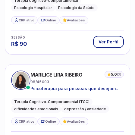
Terapia Cognitivo-Comportamental
Psicologia Hospitalar
Psicologia da Saúde
CRP ativo
Online
Avaliações
SESSÃO
Ver Perfil
R$
90
MARILICE LIRA RIBEIRO
5.0
(
3
)
08/45003
Psicoterapia para pessoas que desejam
compreender as emoções e lidar com as
dificuldades do dia a dia
Terapia Cognitivo-Comportamental (TCC)
dificuldades emocionais
depressão / ansiedade
CRP ativo
Online
Avaliações