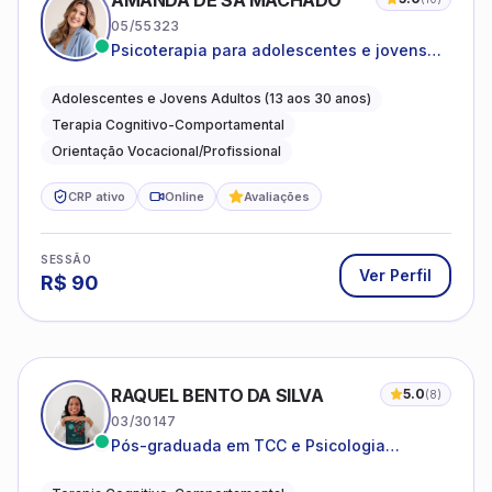
AMANDA DE SÁ MACHADO
05/55323
Psicoterapia para adolescentes e jovens
adultos com foco em ansiedade,
autoestima, relações e orientação
Adolescentes e Jovens Adultos (13 aos 30 anos)
profissional
Terapia Cognitivo-Comportamental
Orientação Vocacional/Profissional
CRP ativo
Online
Avaliações
SESSÃO
Ver Perfil
R$
90
RAQUEL BENTO DA SILVA
5.0
(
8
)
03/30147
Pós-graduada em TCC e Psicologia
Hospitalar e da Saúde