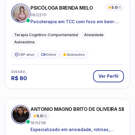
PSICÓLOGA BRENDA MELO
5.0
(
1
)
09/22111
Psicoterapia em TCC com foco em bem-
estar emocional e estratégias práticas para
o cotidiano
Terapia Cognitivo-Comportamental
Ansiedade
Autoestima
CRP ativo
Online
Avaliações
SESSÃO
Ver Perfil
R$
80
ANTONIO MAGNO BRITO DE OLIVEIRA SILVA
5.0
(
3
)
19/5258
Especializado em ansiedade, rotinas,