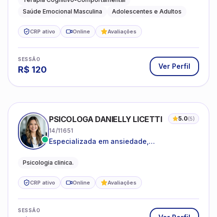
Saúde Emocional Masculina
Adolescentes e Adultos
CRP ativo
Online
Avaliações
SESSÃO
Ver Perfil
R$
120
PSICOLOGA DANIELLY LICETTI
5.0
(
5
)
14/11651
Especializada em ansiedade,
autoconhecimento, depressão.
Psicologia clinica.
CRP ativo
Online
Avaliações
SESSÃO