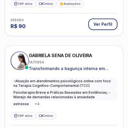
CRP ativo
Online
Avaliações
SESSÃO
Ver Perfil
R$
90
GABRIELA SENA DE OLIVEIRA
14/11954
Transformando a bagunça interna em
autoconhecimento, clareza, leveza e
caminhos mais gentis para se viver.
-Atuação em atendimentos psicológicos online com foco
na Terapia Cognitivo-Comportamental (TCC)
Psicoterapia Breve e Práticas Baseadas em Evidências; -
Manejo de demandas relacionadas à ansiedade
estresse
+
4
CRP ativo
Online