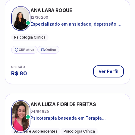
ANA LARA ROQUE
12/30200
Especializado em ansiedade, depressão e
desenvolvimento emocional
Psicologia Clínica
CRP ativo
Online
SESSÃO
Ver Perfil
R$
80
ANA LUIZA FIORI DE FREITAS
04/84825
Psicoterapia baseada em Terapia
Cognitivo-Comportamental
Adultos e Adolescentes
Psicologia Clínica