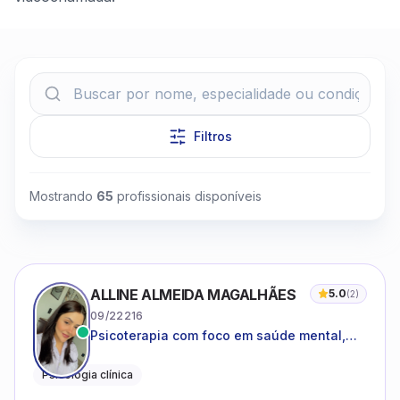
Filtros
Clique para assistir
Mostrando
65
profissionais disponíveis
ALLINE ALMEIDA MAGALHÃES
5.0
(
2
)
09/22216
Psicoterapia com foco em saúde mental,
relações interpessoais e autoestima para
adolescentes e adultos.
Psicologia clínica