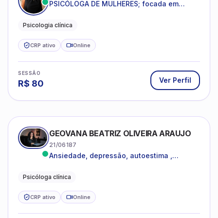
PSICÓLOGA DE MULHERES; focada em
melhorar relacionamentos os conflitos,
dentro da sua realidade.
Psicologia clínica
CRP ativo
Online
SESSÃO
Ver Perfil
R$
80
GEOVANA BEATRIZ OLIVEIRA ARAUJO
21/06187
Ansiedade, depressão, autoestima ,
autoconhecimento
Psicóloga clínica
CRP ativo
Online