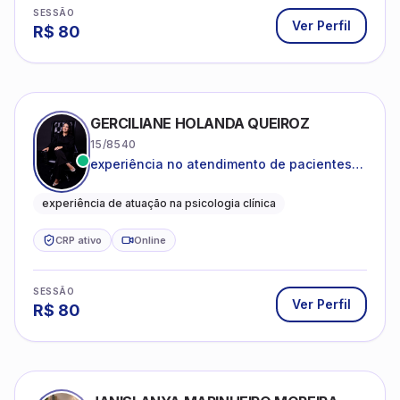
SESSÃO
Ver Perfil
R$
80
GERCILIANE HOLANDA QUEIROZ
15/8540
experiência no atendimento de pacientes
ansiosos, com histórico de pensamentos
catastróficos e comportamentos
experiência de atuação na psicologia clínica
autolesivos.
CRP ativo
Online
SESSÃO
Ver Perfil
R$
80