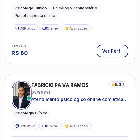
dificuldades emocionais, conflitos
familiares e questões comportamentais.
Psicólogo Clinico
Psicólogo Penitenciário
Psicoterapeuta online
CRP ativo
Online
Avaliações
SESSÃO
Ver Perfil
R$
80
FABRICIO PAIVA RAMOS
5.0
(
3
)
05/86351
Atendimento psicológico online com ética,
sigilo e acolhimento.
Psicologia Clínica
CRP ativo
Online
Avaliações