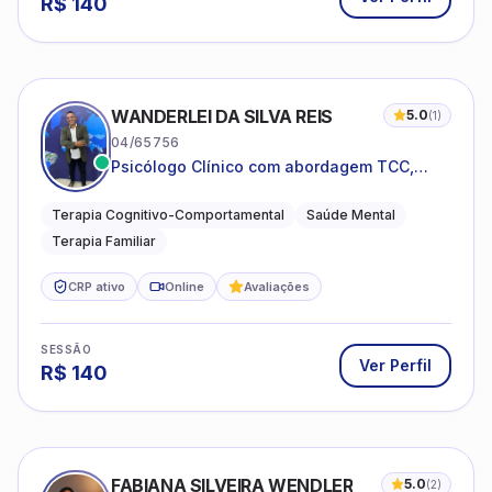
R$
140
WANDERLEI DA SILVA REIS
5.0
(
1
)
04/65756
Psicólogo Clínico com abordagem TCC,
especializado em saúde mental e terapia
sistêmica
Terapia Cognitivo-Comportamental
Saúde Mental
Terapia Familiar
CRP ativo
Online
Avaliações
SESSÃO
Ver Perfil
R$
140
FABIANA SILVEIRA WENDLER
5.0
(
2
)