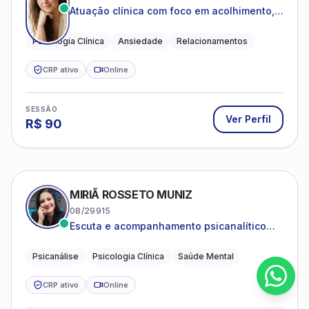
Atuação clínica com foco em acolhimento,
autoestima, ansiedade e transições de vida
Psicologia Clínica
Ansiedade
Relacionamentos
CRP ativo
Online
SESSÃO
Ver Perfil
R$
90
MIRIÃ ROSSETO MUNIZ
08/29915
Escuta e acompanhamento psicanalítico
para adultos e adolescentes.
Psicanálise
Psicologia Clínica
Saúde Mental
CRP ativo
Online