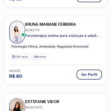
BRUNA MARIANE FERREIRA
04/82173
Psicoterapia online para crianças e adultos
que desejam compreender suas emoções,
reduzir a ansiedade e construir uma vida
Psicologia Clínica, Ansiedade, Regulação Emocional
com mais equilíbrio e sentido
CRP ativo
Online
SESSÃO
Ver Perfil
R$
80
ESTEFANIE VIDOR
06/207970