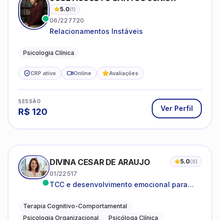
5.0
(
1
)
06/227720
Relacionamentos Instáveis
Psicologia Clínica
CRP ativo
Online
Avaliações
SESSÃO
Ver Perfil
R$
120
DIVINA CESAR DE ARAUJO
5.0
(
9
)
01/22517
TCC e desenvolvimento emocional para
adultos e idosos
Terapia Cognitivo-Comportamental
Psicologia Organizacional
Psicóloga Clínica