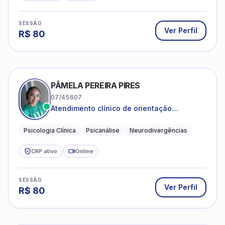
SESSÃO
Ver Perfil
R$
80
PÂMELA PEREIRA PIRES
07/45607
Atendimento clínico de orientação
psicanalítica para adolescentes, adultos e
crianças neurotípicas
Psicologia Clínica
Psicanálise
Neurodivergências
CRP ativo
Online
SESSÃO
Ver Perfil
R$
80