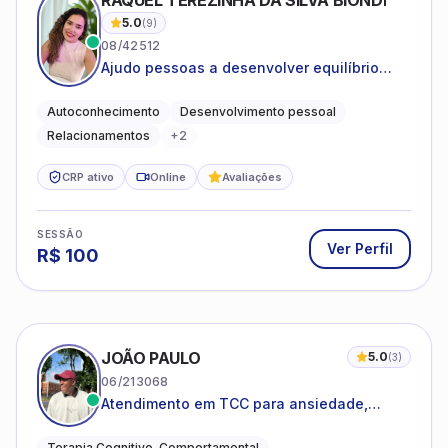
RAQUEL TEREZINHA DA SILVA BIONDI
5.0
(
9
)
08/42512
Ajudo pessoas a desenvolver equilíbrio
emocional e relações mais saudáveis
Autoconhecimento
Desenvolvimento pessoal
Relacionamentos
+
2
CRP ativo
Online
Avaliações
SESSÃO
Ver Perfil
R$
100
JOÃO PAULO
5.0
(
3
)
06/213068
Atendimento em TCC para ansiedade,
estresse e desenvolvimento de autonomia
emocional
Terapia Cognitivo-Comportamental