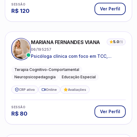
SESSÃO
Ver Perfil
R$
120
MARIANA FERNANDES VIANA
5.0
(
1
)
06/195257
Psicóloga clínica com foco em TCC,
neuropsicopedagogia e acompanhamento
do neurodesenvolvimento.
Terapia Cognitivo-Comportamental
Neuropsicopedagogia
Educação Especial
CRP ativo
Online
Avaliações
SESSÃO
Ver Perfil
R$
80