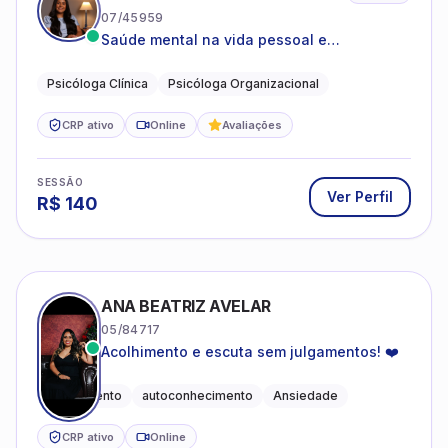
07/45959
Saúde mental na vida pessoal e
profissional.
Psicóloga Clínica
Psicóloga Organizacional
CRP ativo
Online
Avaliações
SESSÃO
Ver Perfil
R$
140
ANA BEATRIZ AVELAR
05/84717
Acolhimento e escuta sem julgamentos! ❤️
Acolhimento
autoconhecimento
Ansiedade
CRP ativo
Online