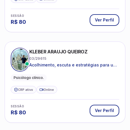
SESSÃO
Ver Perfil
R$
80
KLEBER ARAUJO QUEIROZ
03/29615
Acolhimento, escuta e estratégias para uma
vida mais saudável.
Psicólogo clínico.
CRP ativo
Online
SESSÃO
Ver Perfil
R$
80