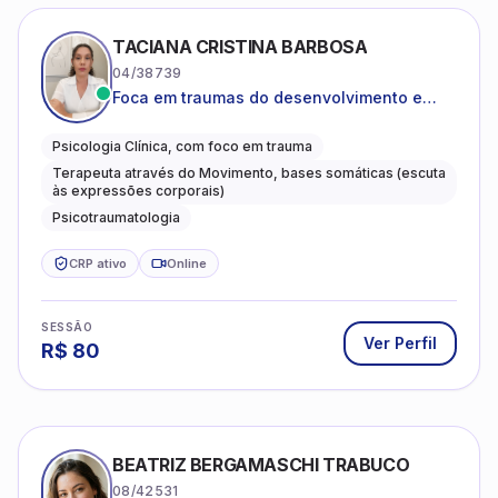
TACIANA CRISTINA BARBOSA
04/38739
Foca em traumas do desenvolvimento e
traumas complexos
Psicologia Clínica, com foco em trauma
Terapeuta através do Movimento, bases somáticas (escuta
às expressões corporais)
Psicotraumatologia
CRP ativo
Online
SESSÃO
Ver Perfil
R$
80
BEATRIZ BERGAMASCHI TRABUCO
08/42531