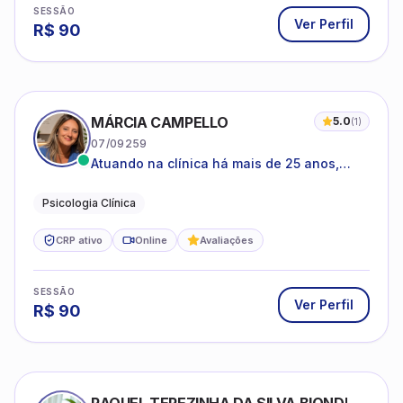
SESSÃO
Ver Perfil
R$
90
MÁRCIA CAMPELLO
5.0
(
1
)
07/09259
Atuando na clínica há mais de 25 anos,
amparada pela psicanálise e suas
estruturas, com experiência em
Psicologia Clínica
atendimento a jovens e adultos.
CRP ativo
Online
Avaliações
SESSÃO
Ver Perfil
R$
90