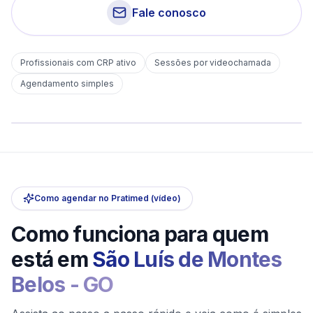
Fale conosco
Profissionais com CRP ativo
Sessões por videochamada
Em
São Luís de Montes Belos
Agendamento simples
sem deslocamento
Comece hoje
Online e sigiloso
Como agendar no Pratimed (vídeo)
Como funciona para quem
está em
São Luís de Montes
Belos
-
GO