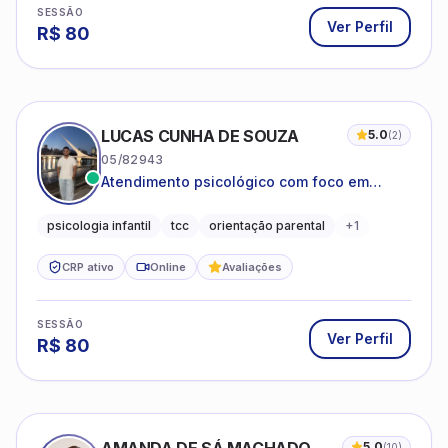
SESSÃO
Ver Perfil
R$
80
LUCAS CUNHA DE SOUZA
5.0
(
2
)
05/82943
Atendimento psicológico com foco em
Terapia Cognitivo-Comportamental (TCC),
promovendo equilíbrio emocional e
psicologia infantil
tcc
orientação parental
+
1
qualidade de vida.
CRP ativo
Online
Avaliações
SESSÃO
Ver Perfil
R$
80
5.0
(
10
)