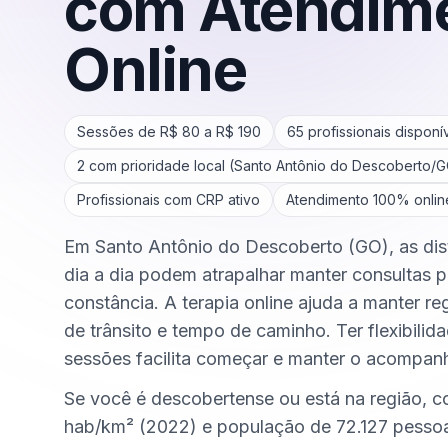
com Atendim
Online
Sessões de R$
80
a R$
190
65
profissionais disponí
2
com prioridade local (
Santo Antônio do Descoberto
/
G
Profissionais com CRP ativo
Atendimento 100% onlin
Em Santo Antônio do Descoberto (GO), as dist
dia a dia podem atrapalhar manter consultas 
constância. A terapia online ajuda a manter r
de trânsito e tempo de caminho. Ter flexibilid
sessões facilita começar e manter o acompa
Se você é descobertense ou está na região, 
hab/km² (2022) e população de 72.127 pesso