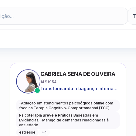
GABRIELA SENA DE OLIVEIRA
14/11954
Transformando a bagunça interna
em autoconhecimento, clareza,
leveza e caminhos mais gentis para
-Atuação em atendimentos psicológicos online com
se viver.
foco na Terapia Cognitivo-Comportamental (TCC)
Psicoterapia Breve e Práticas Baseadas em
Evidências; -Manejo de demandas relacionadas à
ansiedade
estresse
+
4