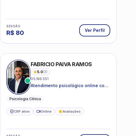
SESSÃO
Ver Perfil
R$
80
 SILVA
FABRICIO PAIVA RAMOS
5.0
(
3
)
05/86351
Atendimento psicológico online com
ética, sigilo e acolhimento.
Psicologia Clínica
CRP ativo
Online
Avaliações
SESSÃO