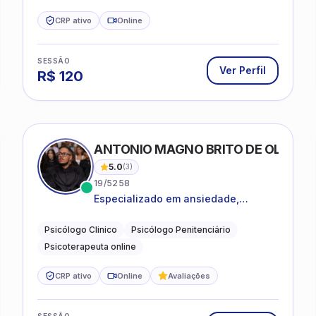
CRP ativo
Online
SESSÃO
Ver Perfil
R$
120
ANTONIO MAGNO BRITO DE OLIVEIRA
5.0
(
3
)
19/5258
Especializado em ansiedade,
rotinas, dificuldades emocionais,
conflitos familiares e questões
Psicólogo Clinico
Psicólogo Penitenciário
comportamentais.
Psicoterapeuta online
CRP ativo
Online
Avaliações
SESSÃO