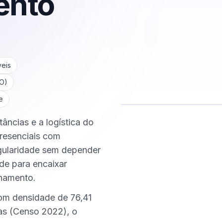
ento
veis
O
)
e
âncias e a logística do
Comece hoje
Online e sigiloso
presenciais com
egularidade sem depender
ade para encaixar
nhamento.
com densidade de 76,41
as (Censo 2022), o