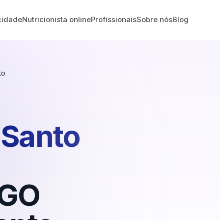
cidade
Nutricionista online
Profissionais
Sobre nós
Blog
to
Santo
GO