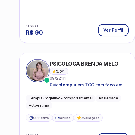
SESSÃO
Ver Perfil
R$
90
PSICÓLOGA BRENDA MELO
5.0
(
1
)
09/22111
Psicoterapia em TCC com foco em
bem-estar emocional e estratégias
práticas para o cotidiano
Terapia Cognitivo-Comportamental
Ansiedade
Autoestima
CRP ativo
Online
Avaliações
SESSÃO