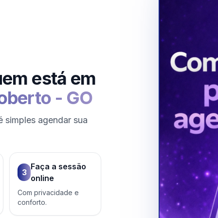
uem está em
oberto
-
GO
é simples agendar sua
Faça a sessão
3
online
Com privacidade e
conforto.