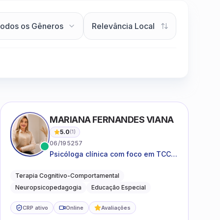
Clique para assistir
MARIANA FERNANDES VIANA
5.0
(
1
)
06/195257
Psicóloga clínica com foco em TCC,
neuropsicopedagogia e
acompanhamento do
Terapia Cognitivo-Comportamental
neurodesenvolvimento.
Neuropsicopedagogia
Educação Especial
CRP ativo
Online
Avaliações