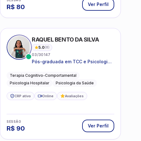
Ver Perfil
R$
80
RAQUEL BENTO DA SILVA
5.0
(
8
)
03/30147
Pós-graduada em TCC e Psicologia
Hospitalar e da Saúde
Terapia Cognitivo-Comportamental
Psicologia Hospitalar
Psicologia da Saúde
CRP ativo
Online
Avaliações
SESSÃO
Ver Perfil
R$
90