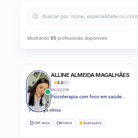
Mostrando
65
profissionais disponíveis
ALLINE ALMEIDA MAGALHÃES
5.0
(
2
)
09/22216
Psicoterapia com foco em saúde
mental, relações interpessoais e
autoestima para adolescentes e
Psicologia clínica
adultos.
CRP ativo
Online
Avaliações