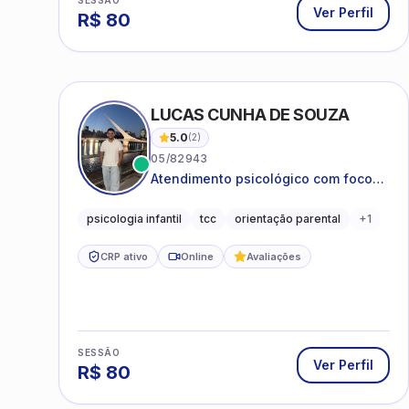
Ver Perfil
R$
80
LUCAS CUNHA DE SOUZA
5.0
(
2
)
05/82943
Atendimento psicológico com foco
em Terapia Cognitivo-
Comportamental (TCC), promovendo
psicologia infantil
tcc
orientação parental
+
1
equilíbrio emocional e qualidade de
vida.
CRP ativo
Online
Avaliações
SESSÃO
Ver Perfil
R$
80