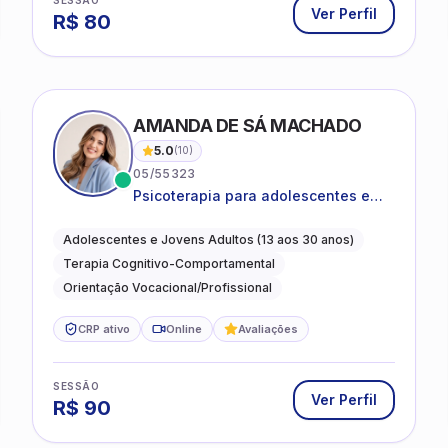
Ver Perfil
R$
80
AMANDA DE SÁ MACHADO
5.0
(
10
)
05/55323
Psicoterapia para adolescentes e
jovens adultos com foco em
ansiedade, autoestima, relações e
Adolescentes e Jovens Adultos (13 aos 30 anos)
orientação profissional
Terapia Cognitivo-Comportamental
Orientação Vocacional/Profissional
CRP ativo
Online
Avaliações
SESSÃO
Ver Perfil
R$
90