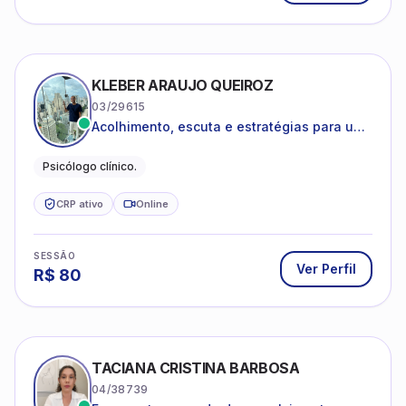
KLEBER ARAUJO QUEIROZ
03/29615
Acolhimento, escuta e estratégias para uma
vida mais saudável.
Psicólogo clínico.
CRP ativo
Online
SESSÃO
Ver Perfil
R$
80
TACIANA CRISTINA BARBOSA
04/38739