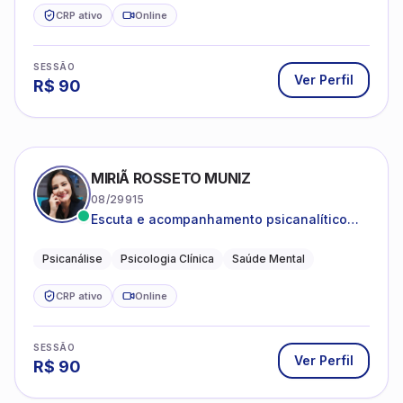
CRP ativo
Online
SESSÃO
Ver Perfil
R$
90
MIRIÃ ROSSETO MUNIZ
08/29915
Escuta e acompanhamento psicanalítico
para adultos e adolescentes.
Psicanálise
Psicologia Clínica
Saúde Mental
CRP ativo
Online
SESSÃO
Ver Perfil
R$
90