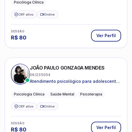
Psicóloga Clínica
CRP ativo
Online
SESSÃO
Ver Perfil
R$
80
JOÃO PAULO GONZAGA MENDES
06/235054
Atendimento psicológico para adolescentes
e adultos com foco em ansiedade,
depressão e autoestima.
Psicologia Clínica
Saúde Mental
Psicoterapia
CRP ativo
Online
SESSÃO
Ver Perfil
R$
80