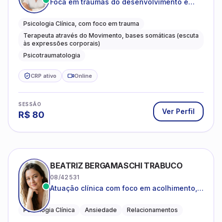
Foca em traumas do desenvolvimento e
traumas complexos
Psicologia Clínica, com foco em trauma
Terapeuta através do Movimento, bases somáticas (escuta
às expressões corporais)
Psicotraumatologia
CRP ativo
Online
SESSÃO
Ver Perfil
R$
80
BEATRIZ BERGAMASCHI TRABUCO
08/42531
Atuação clínica com foco em acolhimento,
autoestima, ansiedade e transições de vida
Psicologia Clínica
Ansiedade
Relacionamentos