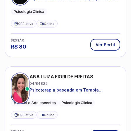
desenvolvimento emocional
Psicologia Clínica
CRP ativo
Online
SESSÃO
Ver Perfil
R$
80
ANA LUIZA FIORI DE FREITAS
04/84825
Psicoterapia baseada em Terapia
Cognitivo-Comportamental
Adultos e Adolescentes
Psicologia Clínica
CRP ativo
Online