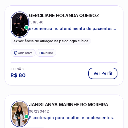
GERCILIANE HOLANDA QUEIROZ
15/8540
experiência no atendimento de pacientes
ansiosos, com histórico de pensamentos
catastróficos e comportamentos
experiência de atuação na psicologia clínica
autolesivos.
CRP ativo
Online
SESSÃO
Ver Perfil
R$
80
JANISLANYA MARINHEIRO MOREIRA
06/233442
Psicoterapia para adultos e adolescentes.