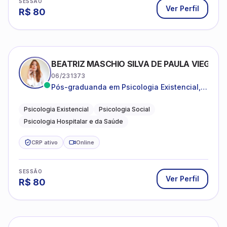
SESSÃO
Ver Perfil
R$
80
BEATRIZ MASCHIO SILVA DE PAULA VIEGAS
06/231373
Pós-graduanda em Psicologia Existencial,
Psicologia Social e Psicologia Hospitalar e
da Saúde.
Psicologia Existencial
Psicologia Social
Psicologia Hospitalar e da Saúde
CRP ativo
Online
SESSÃO
Ver Perfil
R$
80