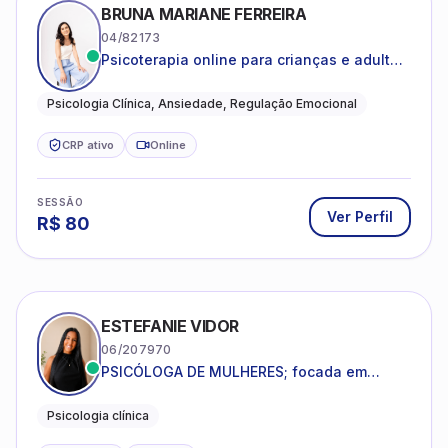
BRUNA MARIANE FERREIRA
04/82173
Psicoterapia online para crianças e adultos
que desejam compreender suas emoções,
reduzir a ansiedade e construir uma vida
Psicologia Clínica, Ansiedade, Regulação Emocional
com mais equilíbrio e sentido
CRP ativo
Online
SESSÃO
Ver Perfil
R$
80
ESTEFANIE VIDOR
06/207970
PSICÓLOGA DE MULHERES; focada em
melhorar relacionamentos os conflitos,
dentro da sua realidade.
Psicologia clínica