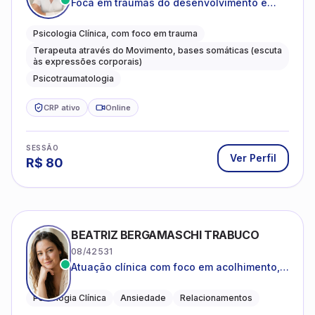
Foca em traumas do desenvolvimento e
traumas complexos
Psicologia Clínica, com foco em trauma
Terapeuta através do Movimento, bases somáticas (escuta
às expressões corporais)
Psicotraumatologia
CRP ativo
Online
SESSÃO
Ver Perfil
R$
80
BEATRIZ BERGAMASCHI TRABUCO
08/42531
Atuação clínica com foco em acolhimento,
autoestima, ansiedade e transições de vida
Psicologia Clínica
Ansiedade
Relacionamentos