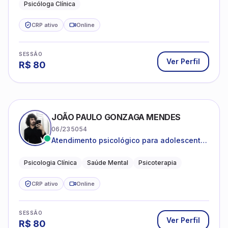
Psicóloga Clínica
CRP ativo
Online
SESSÃO
Ver Perfil
R$
80
JOÃO PAULO GONZAGA MENDES
06/235054
Atendimento psicológico para adolescentes
e adultos com foco em ansiedade,
depressão e autoestima.
Psicologia Clínica
Saúde Mental
Psicoterapia
CRP ativo
Online
SESSÃO
Ver Perfil
R$
80