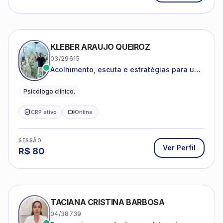
KLEBER ARAUJO QUEIROZ
03/29615
Acolhimento, escuta e estratégias para uma
vida mais saudável.
Psicólogo clínico.
CRP ativo
Online
SESSÃO
Ver Perfil
R$
80
TACIANA CRISTINA BARBOSA
04/38739