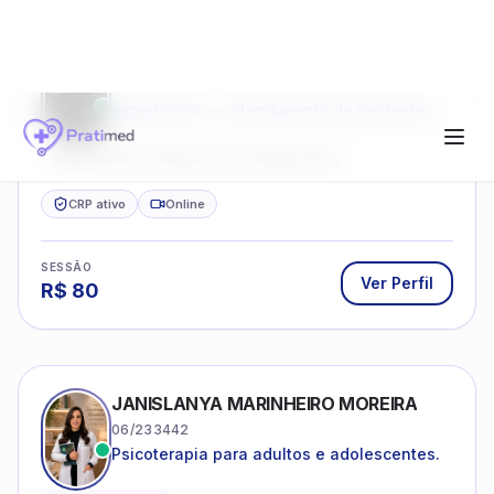
GERCILIANE HOLANDA QUEIROZ
15/8540
experiência no atendimento de pacientes
ansiosos, com histórico de pensamentos
catastróficos e comportamentos
experiência de atuação na psicologia clínica
autolesivos.
CRP ativo
Online
SESSÃO
Ver Perfil
R$
80
JANISLANYA MARINHEIRO MOREIRA
06/233442
Psicoterapia para adultos e adolescentes.