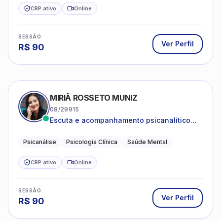
CRP ativo
Online
SESSÃO
Ver Perfil
R$
90
MIRIÃ ROSSETO MUNIZ
08/29915
Escuta e acompanhamento psicanalítico
para adultos e adolescentes.
Psicanálise
Psicologia Clínica
Saúde Mental
CRP ativo
Online
SESSÃO
Ver Perfil
R$
90