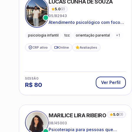
LUCAS CUNHA DE SOUZA
5.0
(
2
)
05/82943
Atendimento psicológico com foco
em Terapia Cognitivo-
Comportamental (TCC), promovendo
psicologia infantil
tcc
orientação parental
+
1
equilíbrio emocional e qualidade de
vida.
CRP ativo
Online
Avaliações
SESSÃO
Ver Perfil
R$
80
MARILICE LIRA RIBEIRO
5.0
(
3
)
08/45003
Psicoterapia para pessoas que