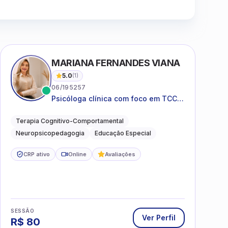
Clique para assistir
MARIANA FERNANDES VIANA
5.0
(
1
)
06/195257
Psicóloga clínica com foco em TCC,
neuropsicopedagogia e
acompanhamento do
Terapia Cognitivo-Comportamental
neurodesenvolvimento.
Neuropsicopedagogia
Educação Especial
CRP ativo
Online
Avaliações
SESSÃO
Ver Perfil
R$
80