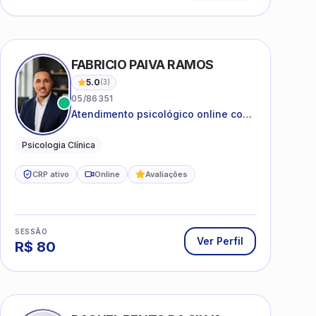
 SILVA
FABRICIO PAIVA RAMOS
5.0
(
3
)
05/86351
Atendimento psicológico online com
ética, sigilo e acolhimento.
Psicologia Clínica
CRP ativo
Online
Avaliações
SESSÃO
Ver Perfil
R$
80