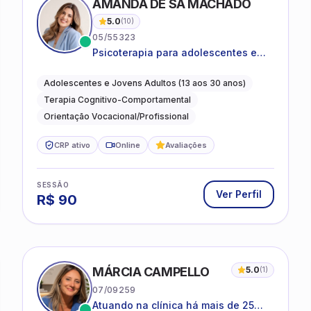
AMANDA DE SÁ MACHADO
5.0
(
10
)
05/55323
Psicoterapia para adolescentes e
jovens adultos com foco em
ansiedade, autoestima, relações e
Adolescentes e Jovens Adultos (13 aos 30 anos)
orientação profissional
Terapia Cognitivo-Comportamental
Orientação Vocacional/Profissional
CRP ativo
Online
Avaliações
SESSÃO
Ver Perfil
R$
90
MÁRCIA CAMPELLO
5.0
(
1
)
07/09259
Atuando na clínica há mais de 25