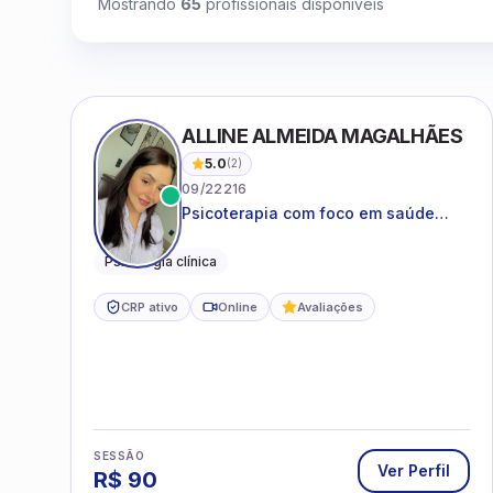
Mostrando
65
profissionais disponíveis
ALLINE ALMEIDA MAGALHÃES
5.0
(
2
)
09/22216
Psicoterapia com foco em saúde
mental, relações interpessoais e
autoestima para adolescentes e
Psicologia clínica
adultos.
CRP ativo
Online
Avaliações
SESSÃO
Ver Perfil
R$
90