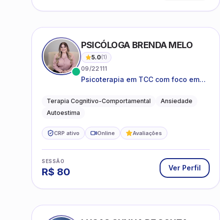
PSICÓLOGA BRENDA MELO
5.0
(
1
)
09/22111
Psicoterapia em TCC com foco em
bem-estar emocional e estratégias
práticas para o cotidiano
Terapia Cognitivo-Comportamental
Ansiedade
Autoestima
CRP ativo
Online
Avaliações
SESSÃO
Ver Perfil
R$
80