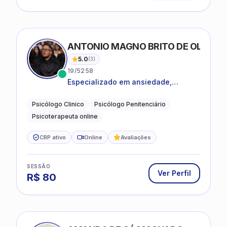
ANTONIO MAGNO BRITO DE OLIVEIRA
5.0
(
3
)
19/5258
Especializado em ansiedade,
rotinas, dificuldades emocionais,
conflitos familiares e questões
Psicólogo Clinico
Psicólogo Penitenciário
comportamentais.
Psicoterapeuta online
CRP ativo
Online
Avaliações
SESSÃO
Ver Perfil
R$
80