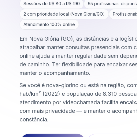
Sessões de R$
80
a R$
190
65
profissionais disponí
2
com prioridade local (
Nova Glória
/
GO
)
Profissiona
Atendimento 100% online
Em Nova Glória (GO), as distâncias e a logíst
atrapalhar manter consultas presenciais com c
online ajuda a manter regularidade sem depen
de caminho. Ter flexibilidade para encaixar se
manter o acompanhamento.
Se você é nova-glorino ou está na região, co
hab/km² (2022) e população de 8.310 pessoa
atendimento por videochamada facilita encai
com mais privacidade — e manter o acompa
constância.