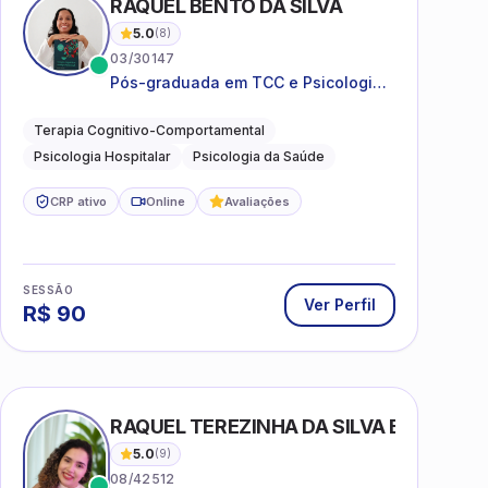
RAQUEL BENTO DA SILVA
5.0
(
8
)
03/30147
Pós-graduada em TCC e Psicologia
Hospitalar e da Saúde
Terapia Cognitivo-Comportamental
Psicologia Hospitalar
Psicologia da Saúde
CRP ativo
Online
Avaliações
SESSÃO
Ver Perfil
R$
90
RAQUEL TEREZINHA DA SILVA BIONDI
5.0
(
9
)
08/42512