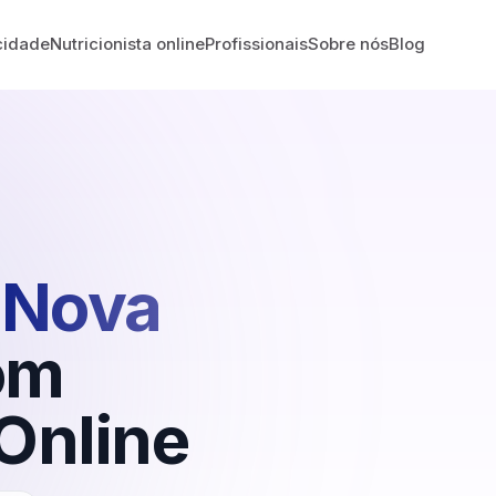
cidade
Nutricionista online
Profissionais
Sobre nós
Blog
Nova
om
Online