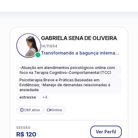
GABRIELA SENA DE OLIVEIRA
14/11954
Transformando a bagunça interna
em autoconhecimento, clareza,
leveza e caminhos mais gentis para
-Atuação em atendimentos psicológicos online com
se viver.
foco na Terapia Cognitivo-Comportamental (TCC)
Psicoterapia Breve e Práticas Baseadas em
Evidências; -Manejo de demandas relacionadas à
ansiedade
estresse
+
4
CRP ativo
Online
SESSÃO
Ver Perfil
R$
120