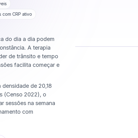
veis
is com CRP ativo
ica do dia a dia podem
onstância. A terapia
der de trânsito e tempo
Comece hoje
ssões facilita começar e
Online e sigiloso
m densidade de 20,18
s (Censo 2022), o
xar sessões na semana
nhamento com