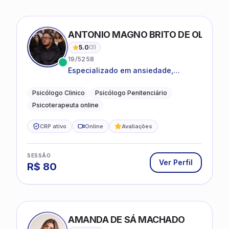
ANTONIO MAGNO BRITO DE OLIVEIRA
5.0
(
3
)
19/5258
Especializado em ansiedade,
rotinas, dificuldades emocionais,
conflitos familiares e questões
Psicólogo Clinico
Psicólogo Penitenciário
comportamentais.
Psicoterapeuta online
CRP ativo
Online
Avaliações
SESSÃO
Ver Perfil
R$
80
AMANDA DE SÁ MACHADO