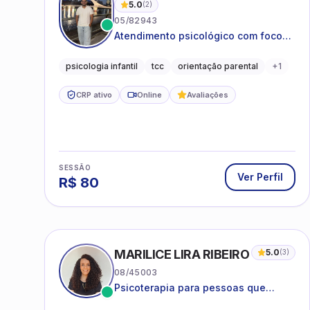
5.0
(
2
)
05/82943
Atendimento psicológico com foco
em Terapia Cognitivo-
Comportamental (TCC), promovendo
psicologia infantil
tcc
orientação parental
+
1
equilíbrio emocional e qualidade de
vida.
CRP ativo
Online
Avaliações
SESSÃO
Ver Perfil
R$
80
MARILICE LIRA RIBEIRO
5.0
(
3
)
08/45003
Psicoterapia para pessoas que
desejam compreender as emoções e