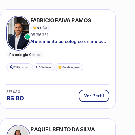
 SILVA
FABRICIO PAIVA RAMOS
5.0
(
3
)
05/86351
Atendimento psicológico online com
ética, sigilo e acolhimento.
Psicologia Clínica
CRP ativo
Online
Avaliações
SESSÃO
Ver Perfil
R$
80
RAQUEL BENTO DA SILVA