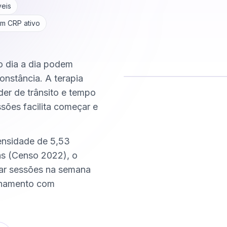
veis
om CRP ativo
do dia a dia podem
onstância. A terapia
der de trânsito e tempo
Comece hoje
ssões facilita começar e
Online e sigiloso
ensidade de 5,53
s (Censo 2022), o
xar sessões na semana
nhamento com