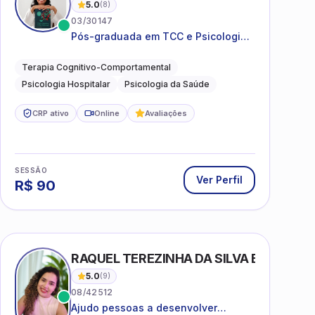
5.0
(
8
)
03/30147
Pós-graduada em TCC e Psicologia
Hospitalar e da Saúde
Terapia Cognitivo-Comportamental
Psicologia Hospitalar
Psicologia da Saúde
CRP ativo
Online
Avaliações
SESSÃO
Ver Perfil
R$
90
RAQUEL TEREZINHA DA SILVA BIONDI
5.0
(
9
)
08/42512
Ajudo pessoas a desenvolver