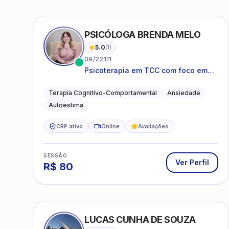
PSICÓLOGA BRENDA MELO
5.0
(
1
)
09/22111
Psicoterapia em TCC com foco em
bem-estar emocional e estratégias
práticas para o cotidiano
Terapia Cognitivo-Comportamental
Ansiedade
Autoestima
CRP ativo
Online
Avaliações
SESSÃO
Ver Perfil
R$
80
LUCAS CUNHA DE SOUZA