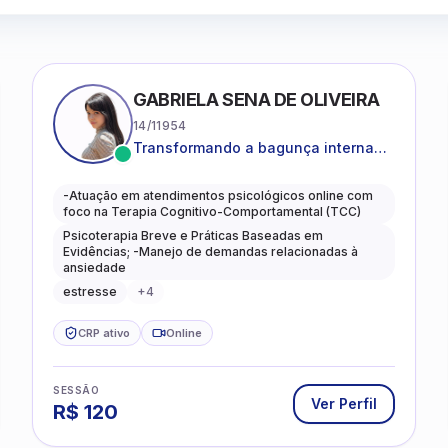
GABRIELA SENA DE OLIVEIRA
14/11954
Transformando a bagunça interna
em autoconhecimento, clareza,
leveza e caminhos mais gentis para
-Atuação em atendimentos psicológicos online com
se viver.
foco na Terapia Cognitivo-Comportamental (TCC)
Psicoterapia Breve e Práticas Baseadas em
Evidências; -Manejo de demandas relacionadas à
ansiedade
estresse
+
4
CRP ativo
Online
SESSÃO
Ver Perfil
R$
120