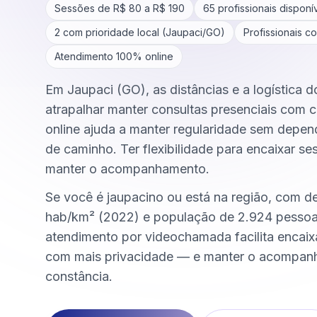
Sessões de R$
80
a R$
190
65
profissionais disponí
2
com prioridade local (
Jaupaci
/
GO
)
Profissionais c
Atendimento 100% online
Em Jaupaci (GO), as distâncias e a logística 
atrapalhar manter consultas presenciais com c
online ajuda a manter regularidade sem depen
de caminho. Ter flexibilidade para encaixar se
manter o acompanhamento.
Se você é jaupacino ou está na região, com d
hab/km² (2022) e população de 2.924 pessoa
atendimento por videochamada facilita encai
com mais privacidade — e manter o acompa
constância.