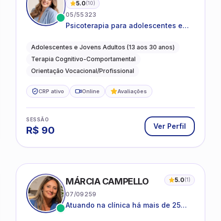
5.0
(
10
)
05/55323
Psicoterapia para adolescentes e
jovens adultos com foco em
ansiedade, autoestima, relações e
Adolescentes e Jovens Adultos (13 aos 30 anos)
orientação profissional
Terapia Cognitivo-Comportamental
Orientação Vocacional/Profissional
CRP ativo
Online
Avaliações
SESSÃO
Ver Perfil
R$
90
MÁRCIA CAMPELLO
5.0
(
1
)
07/09259
Atuando na clínica há mais de 25
anos, amparada pela psicanálise e