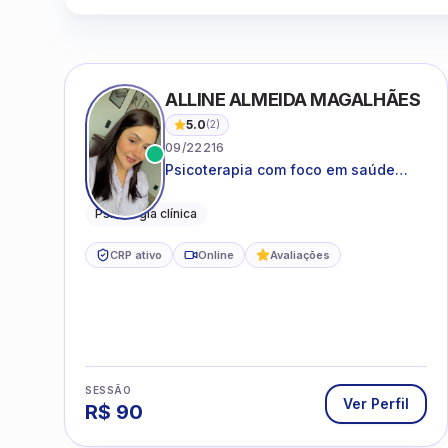
ALLINE ALMEIDA MAGALHÃES
5.0
(
2
)
09/22216
Psicoterapia com foco em saúde
mental, relações interpessoais e
autoestima para adolescentes e
Psicologia clínica
adultos.
CRP ativo
Online
Avaliações
SESSÃO
Ver Perfil
R$
90