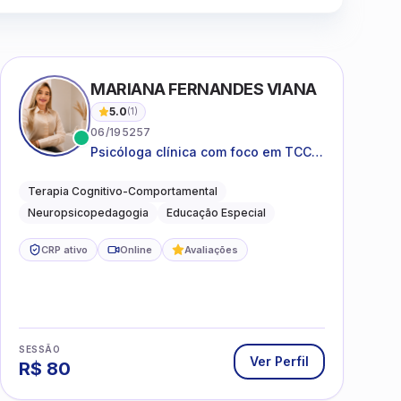
Clique para assistir
MARIANA FERNANDES VIANA
5.0
(
1
)
06/195257
Psicóloga clínica com foco em TCC,
neuropsicopedagogia e
acompanhamento do
Terapia Cognitivo-Comportamental
neurodesenvolvimento.
Neuropsicopedagogia
Educação Especial
CRP ativo
Online
Avaliações
SESSÃO
Ver Perfil
R$
80