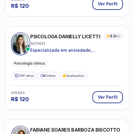
Ver Perfil
R$
120
PSICOLOGA DANIELLY LICETTI
5.0
(
5
)
14/11651
Especializada em ansiedade,
autoconhecimento, depressão.
Psicologia clinica.
CRP ativo
Online
Avaliações
SESSÃO
Ver Perfil
R$
120
FABIANE SOARES BARBOZA BISCOTTO