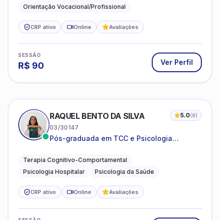
Orientação Vocacional/Profissional
CRP ativo
Online
Avaliações
SESSÃO
Ver Perfil
R$
90
RAQUEL BENTO DA SILVA
5.0
(
8
)
03/30147
Pós-graduada em TCC e Psicologia
Hospitalar e da Saúde
Terapia Cognitivo-Comportamental
Psicologia Hospitalar
Psicologia da Saúde
CRP ativo
Online
Avaliações