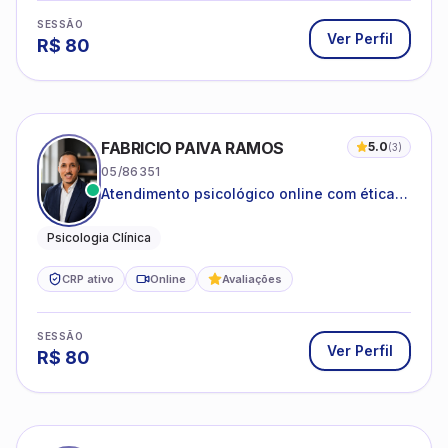
SESSÃO
Ver Perfil
R$
80
FABRICIO PAIVA RAMOS
5.0
(
3
)
05/86351
Atendimento psicológico online com ética,
sigilo e acolhimento.
Psicologia Clínica
CRP ativo
Online
Avaliações
SESSÃO
Ver Perfil
R$
80