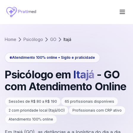
Home
Psicólogo
GO
Itajá
Atendimento 100% online • Sigilo e praticidade
Psicólogo em
Itajá
-
GO
com Atendimento Online
Sessões de R$
80
a R$
190
65
profissionais disponíveis
2
com prioridade local (
Itajá
/
GO
)
Profissionais com CRP ativo
Atendimento 100% online
Em Itajá (GO), as distâncias e a logística do dia a dia