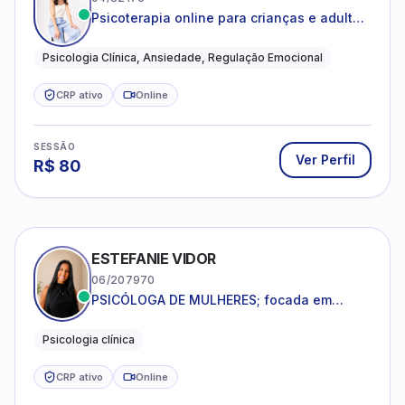
Psicoterapia online para crianças e adultos
que desejam compreender suas emoções,
reduzir a ansiedade e construir uma vida
Psicologia Clínica, Ansiedade, Regulação Emocional
com mais equilíbrio e sentido
CRP ativo
Online
SESSÃO
Ver Perfil
R$
80
ESTEFANIE VIDOR
06/207970
PSICÓLOGA DE MULHERES; focada em
melhorar relacionamentos os conflitos,
dentro da sua realidade.
Psicologia clínica
CRP ativo
Online