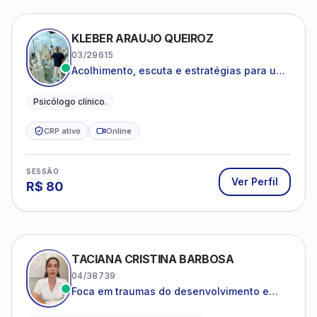
KLEBER ARAUJO QUEIROZ
03/29615
Acolhimento, escuta e estratégias para uma
vida mais saudável.
Psicólogo clínico.
CRP ativo
Online
SESSÃO
Ver Perfil
R$
80
TACIANA CRISTINA BARBOSA
04/38739
Foca em traumas do desenvolvimento e
traumas complexos