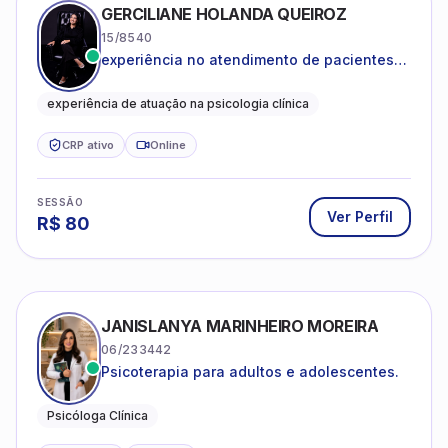
GERCILIANE HOLANDA QUEIROZ
15/8540
experiência no atendimento de pacientes
ansiosos, com histórico de pensamentos
catastróficos e comportamentos
experiência de atuação na psicologia clínica
autolesivos.
CRP ativo
Online
SESSÃO
Ver Perfil
R$
80
JANISLANYA MARINHEIRO MOREIRA
06/233442
Psicoterapia para adultos e adolescentes.
Psicóloga Clínica