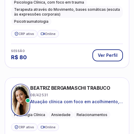
Psicologia Clínica, com foco em trauma
Terapeuta através do Movimento, bases somáticas (escuta
às expressões corporais)
Psicotraumatologia
CRP ativo
Online
SESSÃO
Ver Perfil
R$
80
BEATRIZ BERGAMASCHI TRABUCO
08/42531
Atuação clínica com foco em acolhimento,
autoestima, ansiedade e transições de vida
Psicologia Clínica
Ansiedade
Relacionamentos
CRP ativo
Online