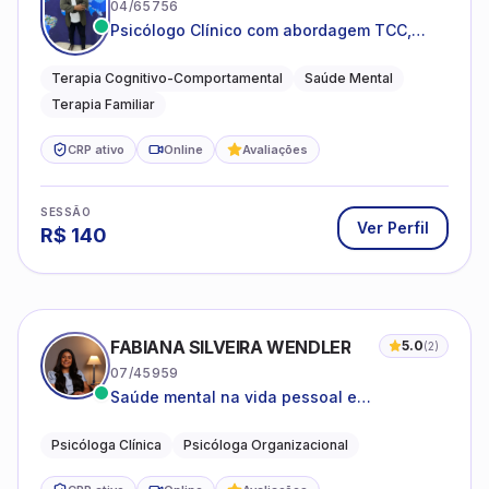
04/65756
Psicólogo Clínico com abordagem TCC,
especializado em saúde mental e terapia
sistêmica
Terapia Cognitivo-Comportamental
Saúde Mental
Terapia Familiar
CRP ativo
Online
Avaliações
SESSÃO
Ver Perfil
R$
140
FABIANA SILVEIRA WENDLER
5.0
(
2
)
07/45959
Saúde mental na vida pessoal e
profissional.
Psicóloga Clínica
Psicóloga Organizacional