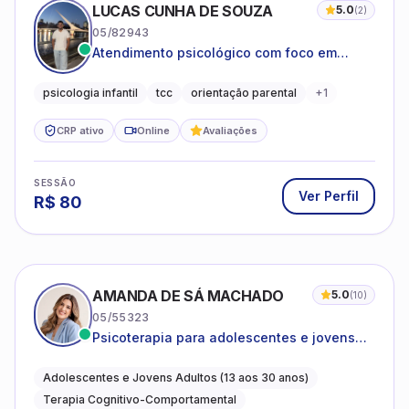
LUCAS CUNHA DE SOUZA
5.0
(
2
)
05/82943
Atendimento psicológico com foco em
Terapia Cognitivo-Comportamental (TCC),
promovendo equilíbrio emocional e
psicologia infantil
tcc
orientação parental
+
1
qualidade de vida.
CRP ativo
Online
Avaliações
SESSÃO
Ver Perfil
R$
80
AMANDA DE SÁ MACHADO
5.0
(
10
)
05/55323
Psicoterapia para adolescentes e jovens
adultos com foco em ansiedade,
autoestima, relações e orientação
Adolescentes e Jovens Adultos (13 aos 30 anos)
profissional
Terapia Cognitivo-Comportamental