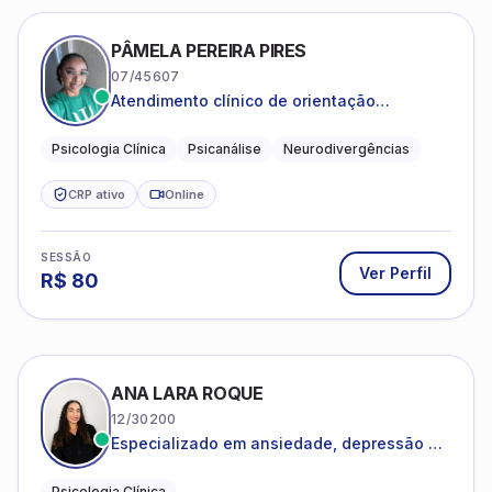
PÂMELA PEREIRA PIRES
07/45607
Atendimento clínico de orientação
psicanalítica para adolescentes, adultos e
crianças neurotípicas
Psicologia Clínica
Psicanálise
Neurodivergências
CRP ativo
Online
SESSÃO
Ver Perfil
R$
80
ANA LARA ROQUE
12/30200
Especializado em ansiedade, depressão e
desenvolvimento emocional
Psicologia Clínica