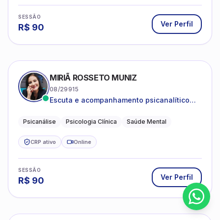
SESSÃO
Ver Perfil
R$
90
MIRIÃ ROSSETO MUNIZ
08/29915
Escuta e acompanhamento psicanalítico
para adultos e adolescentes.
Psicanálise
Psicologia Clínica
Saúde Mental
CRP ativo
Online
SESSÃO
Ver Perfil
R$
90