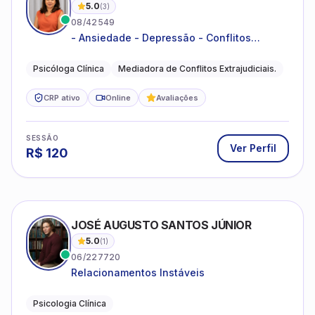
5.0
(
3
)
08/42549
- Ansiedade - Depressão - Conflitos
conjugais - Conflitos familiares e
relacionamentos - Autoestima -
Psicóloga Clínica
Mediadora de Conflitos Extrajudiciais.
Desenvolvimento emocional
CRP ativo
Online
Avaliações
SESSÃO
Ver Perfil
R$
120
JOSÉ AUGUSTO SANTOS JÚNIOR
5.0
(
1
)
06/227720
Relacionamentos Instáveis
Psicologia Clínica