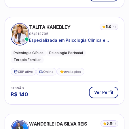
TALITA KANEBLEY
5.0
(
4
)
06/212705
Especializada em Psicologia Clínica e
Perinatal para adolescentes, adultos e
famílias
Psicologia Clínica
Psicologia Perinatal
Terapia Familiar
CRP ativo
Online
Avaliações
SESSÃO
Ver Perfil
R$
140
WANDERLEI DA SILVA REIS
5.0
(
1
)