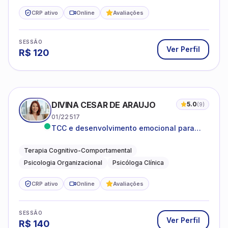
CRP ativo
Online
Avaliações
SESSÃO
Ver Perfil
R$
120
DIVINA CESAR DE ARAUJO
5.0
(
9
)
01/22517
TCC e desenvolvimento emocional para
adultos e idosos
Terapia Cognitivo-Comportamental
Psicologia Organizacional
Psicóloga Clínica
CRP ativo
Online
Avaliações
SESSÃO
Ver Perfil
R$
140