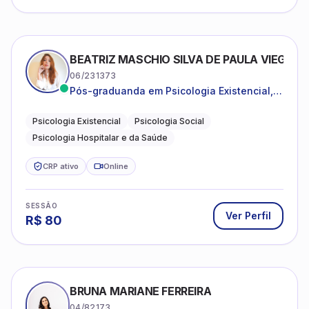
BEATRIZ MASCHIO SILVA DE PAULA VIEGAS
06/231373
Pós-graduanda em Psicologia Existencial,
Psicologia Social e Psicologia Hospitalar e
da Saúde.
Psicologia Existencial
Psicologia Social
Psicologia Hospitalar e da Saúde
CRP ativo
Online
SESSÃO
Ver Perfil
R$
80
BRUNA MARIANE FERREIRA
04/82173