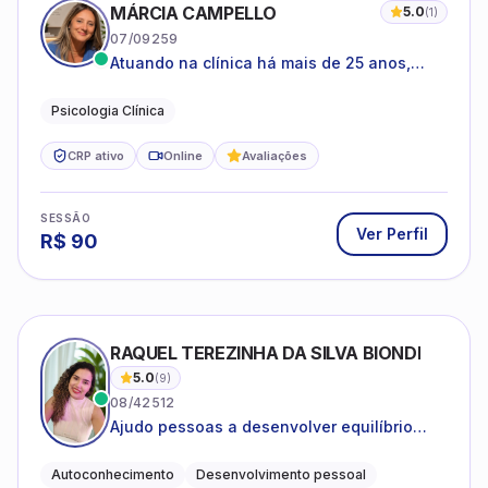
MÁRCIA CAMPELLO
5.0
(
1
)
07/09259
Atuando na clínica há mais de 25 anos,
amparada pela psicanálise e suas
estruturas, com experiência em
Psicologia Clínica
atendimento a jovens e adultos.
CRP ativo
Online
Avaliações
SESSÃO
Ver Perfil
R$
90
RAQUEL TEREZINHA DA SILVA BIONDI
5.0
(
9
)
08/42512
Ajudo pessoas a desenvolver equilíbrio
emocional e relações mais saudáveis
Autoconhecimento
Desenvolvimento pessoal