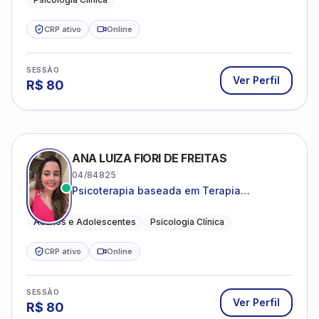
CRP ativo
Online
SESSÃO
Ver Perfil
R$
80
ANA LUIZA FIORI DE FREITAS
04/84825
Psicoterapia baseada em Terapia
Cognitivo-Comportamental
Adultos e Adolescentes
Psicologia Clínica
CRP ativo
Online
SESSÃO
Ver Perfil
R$
80