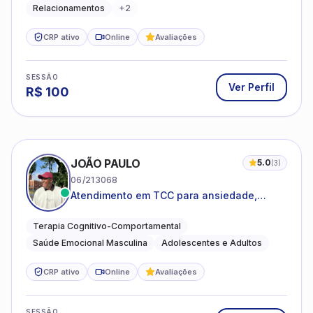
Relacionamentos
+
2
CRP ativo
Online
Avaliações
SESSÃO
Ver Perfil
R$
100
JOÃO PAULO
5.0
(
3
)
06/213068
Atendimento em TCC para ansiedade,
estresse e desenvolvimento de autonomia
emocional
Terapia Cognitivo-Comportamental
Saúde Emocional Masculina
Adolescentes e Adultos
CRP ativo
Online
Avaliações
SESSÃO