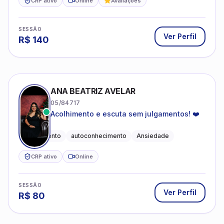
CRP ativo
Online
Avaliações
SESSÃO
Ver Perfil
R$
140
ANA BEATRIZ AVELAR
05/84717
Acolhimento e escuta sem julgamentos! ❤️
Acolhimento
autoconhecimento
Ansiedade
CRP ativo
Online
SESSÃO
Ver Perfil
R$
80