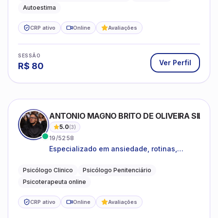
Autoestima
CRP ativo
Online
Avaliações
SESSÃO
Ver Perfil
R$
80
ANTONIO MAGNO BRITO DE OLIVEIRA SILVA
5.0
(
3
)
19/5258
Especializado em ansiedade, rotinas,
dificuldades emocionais, conflitos
familiares e questões comportamentais.
Psicólogo Clinico
Psicólogo Penitenciário
Psicoterapeuta online
CRP ativo
Online
Avaliações