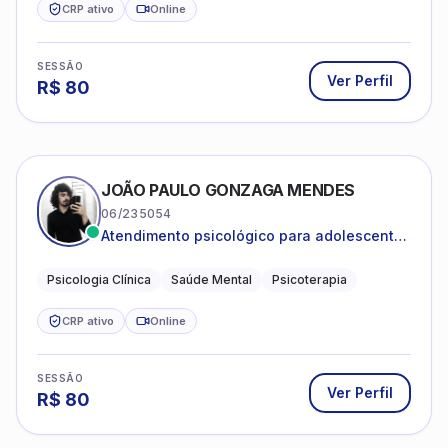
CRP ativo
Online
SESSÃO
Ver Perfil
R$
80
JOÃO PAULO GONZAGA MENDES
06/235054
Atendimento psicológico para adolescentes
e adultos com foco em ansiedade,
depressão e autoestima.
Psicologia Clínica
Saúde Mental
Psicoterapia
CRP ativo
Online
SESSÃO
Ver Perfil
R$
80