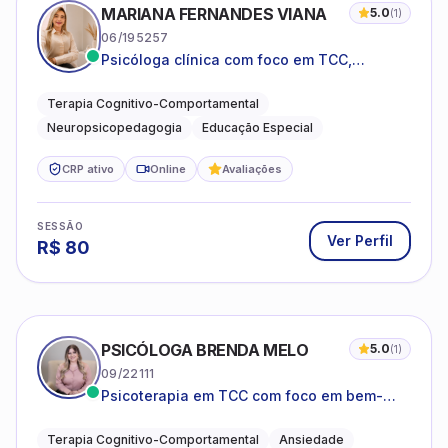
MARIANA FERNANDES VIANA
5.0
(
1
)
06/195257
Psicóloga clínica com foco em TCC,
neuropsicopedagogia e acompanhamento
do neurodesenvolvimento.
Terapia Cognitivo-Comportamental
Neuropsicopedagogia
Educação Especial
CRP ativo
Online
Avaliações
SESSÃO
Ver Perfil
R$
80
PSICÓLOGA BRENDA MELO
5.0
(
1
)
09/22111
Psicoterapia em TCC com foco em bem-
estar emocional e estratégias práticas para
o cotidiano
Terapia Cognitivo-Comportamental
Ansiedade