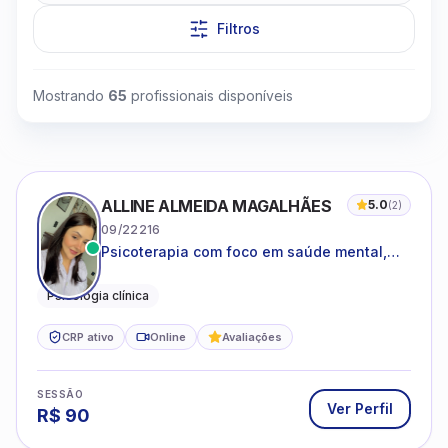
Filtros
Mostrando
65
profissionais disponíveis
Clique para assistir
ALLINE ALMEIDA MAGALHÃES
5.0
(
2
)
09/22216
Psicoterapia com foco em saúde mental,
relações interpessoais e autoestima para
adolescentes e adultos.
Psicologia clínica
CRP ativo
Online
Avaliações
SESSÃO
Ver Perfil
R$
90