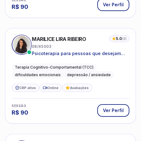
SESSÃO
Ver Perfil
R$
90
MARILICE LIRA RIBEIRO
5.0
(
3
)
08/45003
Psicoterapia para pessoas que desejam
compreender as emoções e lidar com as
dificuldades do dia a dia
Terapia Cognitivo-Comportamental (TCC)
dificuldades emocionais
depressão / ansiedade
CRP ativo
Online
Avaliações
SESSÃO
Ver Perfil
R$
90