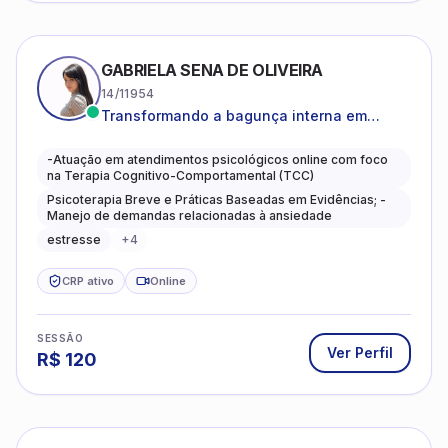
GABRIELA SENA DE OLIVEIRA
14/11954
Transformando a bagunça interna em
autoconhecimento, clareza, leveza e
caminhos mais gentis para se viver.
-Atuação em atendimentos psicológicos online com foco
na Terapia Cognitivo-Comportamental (TCC)
Psicoterapia Breve e Práticas Baseadas em Evidências; -
Manejo de demandas relacionadas à ansiedade
estresse
+
4
CRP ativo
Online
SESSÃO
Ver Perfil
R$
120