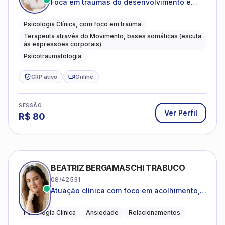
Foca em traumas do desenvolvimento e
traumas complexos
Psicologia Clínica, com foco em trauma
Terapeuta através do Movimento, bases somáticas (escuta
às expressões corporais)
Psicotraumatologia
CRP ativo
Online
SESSÃO
Ver Perfil
R$
80
BEATRIZ BERGAMASCHI TRABUCO
08/42531
Atuação clínica com foco em acolhimento,
autoestima, ansiedade e transições de vida
Psicologia Clínica
Ansiedade
Relacionamentos