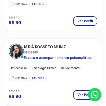
CRP ativo
Online
SESSÃO
Ver Perfil
R$
90
MIRIÃ ROSSETO MUNIZ
08/29915
Escuta e acompanhamento psicanalítico
para adultos e adolescentes.
Psicanálise
Psicologia Clínica
Saúde Mental
CRP ativo
Online
SESSÃO
Ver Perfil
R$
90