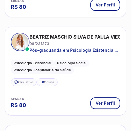
SESSÃO
Ver Perfil
R$
80
BEATRIZ MASCHIO SILVA DE PAULA VIEGAS
06/231373
Pós-graduanda em Psicologia Existencial,
Psicologia Social e Psicologia Hospitalar e
da Saúde.
Psicologia Existencial
Psicologia Social
Psicologia Hospitalar e da Saúde
CRP ativo
Online
SESSÃO
Ver Perfil
R$
80