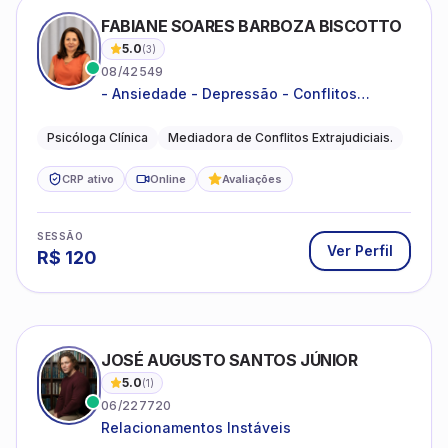
FABIANE SOARES BARBOZA BISCOTTO
5.0
(
3
)
08/42549
- Ansiedade - Depressão - Conflitos
conjugais - Conflitos familiares e
relacionamentos - Autoestima -
Psicóloga Clínica
Mediadora de Conflitos Extrajudiciais.
Desenvolvimento emocional
CRP ativo
Online
Avaliações
SESSÃO
Ver Perfil
R$
120
JOSÉ AUGUSTO SANTOS JÚNIOR
5.0
(
1
)
06/227720
Relacionamentos Instáveis