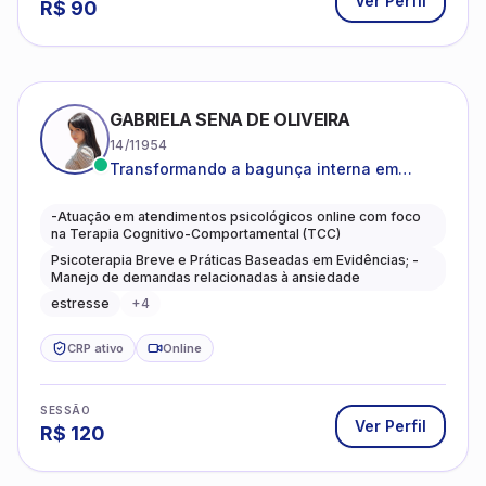
Ver Perfil
R$
90
GABRIELA SENA DE OLIVEIRA
14/11954
Transformando a bagunça interna em
autoconhecimento, clareza, leveza e
caminhos mais gentis para se viver.
-Atuação em atendimentos psicológicos online com foco
na Terapia Cognitivo-Comportamental (TCC)
Psicoterapia Breve e Práticas Baseadas em Evidências; -
Manejo de demandas relacionadas à ansiedade
estresse
+
4
CRP ativo
Online
SESSÃO
Ver Perfil
R$
120