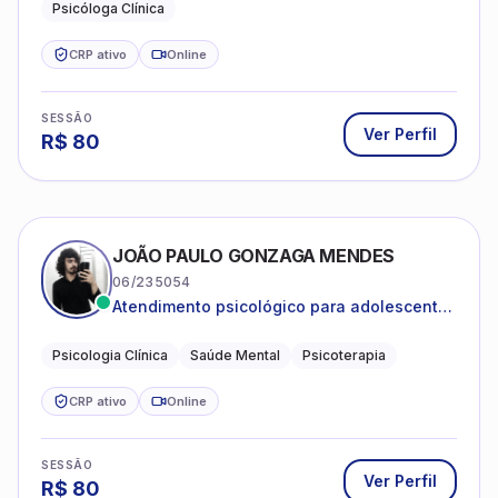
Psicóloga Clínica
CRP ativo
Online
SESSÃO
Ver Perfil
R$
80
JOÃO PAULO GONZAGA MENDES
06/235054
Atendimento psicológico para adolescentes
e adultos com foco em ansiedade,
depressão e autoestima.
Psicologia Clínica
Saúde Mental
Psicoterapia
CRP ativo
Online
SESSÃO
Ver Perfil
R$
80