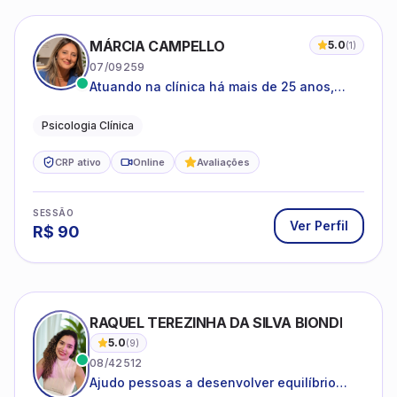
MÁRCIA CAMPELLO
5.0
(
1
)
07/09259
Atuando na clínica há mais de 25 anos,
amparada pela psicanálise e suas
estruturas, com experiência em
Psicologia Clínica
atendimento a jovens e adultos.
CRP ativo
Online
Avaliações
SESSÃO
Ver Perfil
R$
90
RAQUEL TEREZINHA DA SILVA BIONDI
5.0
(
9
)
08/42512
Ajudo pessoas a desenvolver equilíbrio