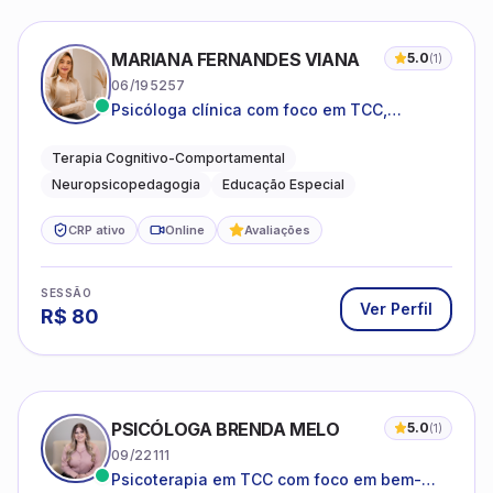
MARIANA FERNANDES VIANA
5.0
(
1
)
06/195257
Psicóloga clínica com foco em TCC,
neuropsicopedagogia e acompanhamento
do neurodesenvolvimento.
Terapia Cognitivo-Comportamental
Neuropsicopedagogia
Educação Especial
CRP ativo
Online
Avaliações
SESSÃO
Ver Perfil
R$
80
PSICÓLOGA BRENDA MELO
5.0
(
1
)
09/22111
Psicoterapia em TCC com foco em bem-