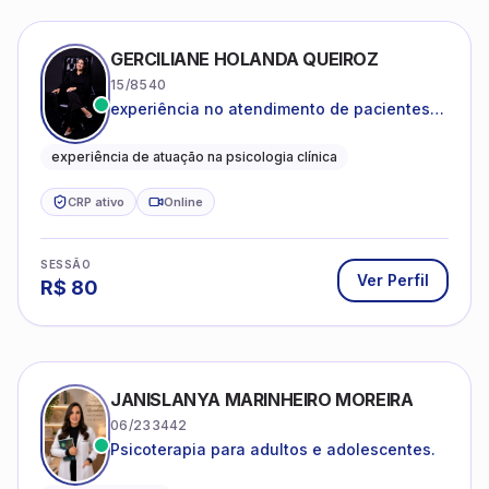
GERCILIANE HOLANDA QUEIROZ
15/8540
experiência no atendimento de pacientes
ansiosos, com histórico de pensamentos
catastróficos e comportamentos
experiência de atuação na psicologia clínica
autolesivos.
CRP ativo
Online
SESSÃO
Ver Perfil
R$
80
JANISLANYA MARINHEIRO MOREIRA
06/233442
Psicoterapia para adultos e adolescentes.