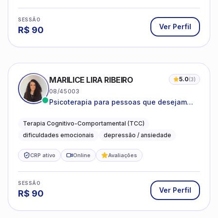
SESSÃO
Ver Perfil
R$
90
MARILICE LIRA RIBEIRO
5.0
(
3
)
08/45003
Psicoterapia para pessoas que desejam
compreender as emoções e lidar com as
dificuldades do dia a dia
Terapia Cognitivo-Comportamental (TCC)
dificuldades emocionais
depressão / ansiedade
CRP ativo
Online
Avaliações
SESSÃO
Ver Perfil
R$
90