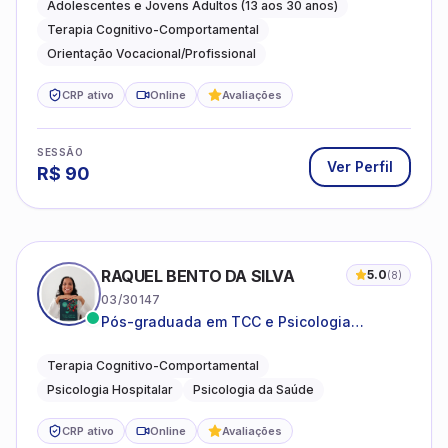
autoestima, relações e orientação
Adolescentes e Jovens Adultos (13 aos 30 anos)
profissional
Terapia Cognitivo-Comportamental
Orientação Vocacional/Profissional
CRP ativo
Online
Avaliações
SESSÃO
Ver Perfil
R$
90
RAQUEL BENTO DA SILVA
5.0
(
8
)
03/30147
Pós-graduada em TCC e Psicologia
Hospitalar e da Saúde
Terapia Cognitivo-Comportamental
Psicologia Hospitalar
Psicologia da Saúde
CRP ativo
Online
Avaliações