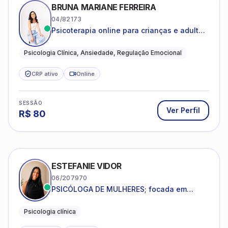
BRUNA MARIANE FERREIRA
04/82173
Psicoterapia online para crianças e adultos
que desejam compreender suas emoções,
reduzir a ansiedade e construir uma vida
Psicologia Clínica, Ansiedade, Regulação Emocional
com mais equilíbrio e sentido
CRP ativo
Online
SESSÃO
Ver Perfil
R$
80
ESTEFANIE VIDOR
06/207970
PSICÓLOGA DE MULHERES; focada em
melhorar relacionamentos os conflitos,
dentro da sua realidade.
Psicologia clínica