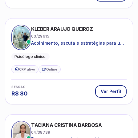
KLEBER ARAUJO QUEIROZ
03/29615
Acolhimento, escuta e estratégias para uma
vida mais saudável.
Psicólogo clínico.
CRP ativo
Online
SESSÃO
Ver Perfil
R$
80
TACIANA CRISTINA BARBOSA
04/38739