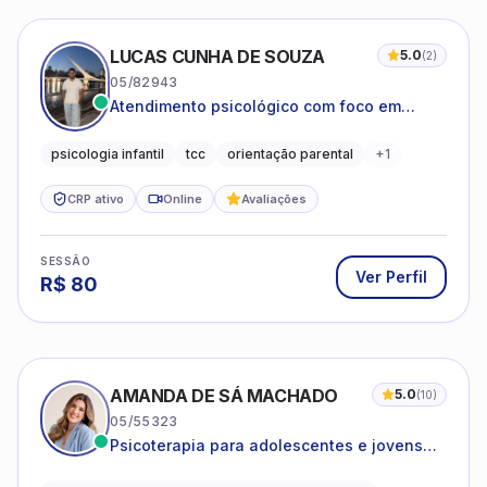
LUCAS CUNHA DE SOUZA
5.0
(
2
)
05/82943
Atendimento psicológico com foco em
Terapia Cognitivo-Comportamental (TCC),
promovendo equilíbrio emocional e
psicologia infantil
tcc
orientação parental
+
1
qualidade de vida.
CRP ativo
Online
Avaliações
SESSÃO
Ver Perfil
R$
80
AMANDA DE SÁ MACHADO
5.0
(
10
)
05/55323
Psicoterapia para adolescentes e jovens
adultos com foco em ansiedade,