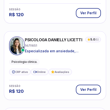
SESSÃO
Ver Perfil
R$
120
PSICOLOGA DANIELLY LICETTI
5.0
(
5
)
14/11651
Especializada em ansiedade,
autoconhecimento, depressão.
Psicologia clinica.
CRP ativo
Online
Avaliações
SESSÃO
Ver Perfil
R$
120