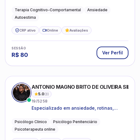
estar emocional e estratégias práticas para
o cotidiano
Terapia Cognitivo-Comportamental
Ansiedade
Autoestima
CRP ativo
Online
Avaliações
SESSÃO
Ver Perfil
R$
80
ANTONIO MAGNO BRITO DE OLIVEIRA SILVA
5.0
(
3
)
19/5258
Especializado em ansiedade, rotinas,
dificuldades emocionais, conflitos
familiares e questões comportamentais.
Psicólogo Clinico
Psicólogo Penitenciário
Psicoterapeuta online