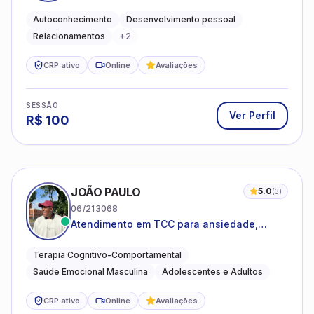
emocional e relações mais saudáveis
Autoconhecimento
Desenvolvimento pessoal
Relacionamentos
+
2
CRP ativo
Online
Avaliações
SESSÃO
Ver Perfil
R$
100
JOÃO PAULO
5.0
(
3
)
06/213068
Atendimento em TCC para ansiedade,
estresse e desenvolvimento de autonomia
emocional
Terapia Cognitivo-Comportamental
Saúde Emocional Masculina
Adolescentes e Adultos
CRP ativo
Online
Avaliações