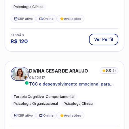
Psicologia Clínica
CRP ativo
Online
Avaliações
SESSÃO
Ver Perfil
R$
120
DIVINA CESAR DE ARAUJO
5.0
(
9
)
01/22517
TCC e desenvolvimento emocional para
adultos e idosos
Terapia Cognitivo-Comportamental
Psicologia Organizacional
Psicóloga Clínica
CRP ativo
Online
Avaliações