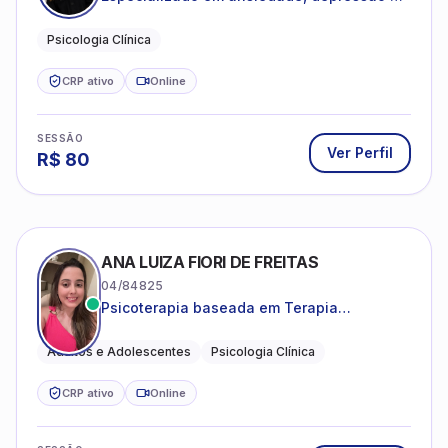
desenvolvimento emocional
Psicologia Clínica
CRP ativo
Online
SESSÃO
Ver Perfil
R$
80
ANA LUIZA FIORI DE FREITAS
04/84825
Psicoterapia baseada em Terapia
Cognitivo-Comportamental
Adultos e Adolescentes
Psicologia Clínica
CRP ativo
Online