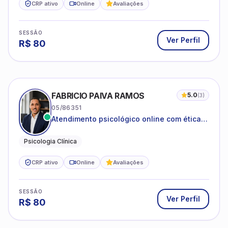
CRP ativo
Online
Avaliações
SESSÃO
Ver Perfil
R$
80
FABRICIO PAIVA RAMOS
5.0
(
3
)
05/86351
Atendimento psicológico online com ética,
sigilo e acolhimento.
Psicologia Clínica
CRP ativo
Online
Avaliações
SESSÃO
Ver Perfil
R$
80