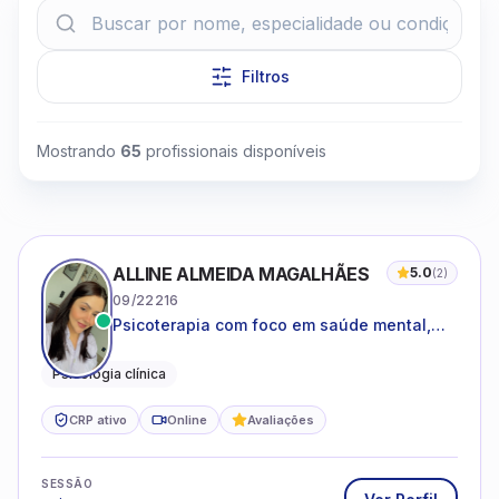
Filtros
Mostrando
65
profissionais disponíveis
Clique para assistir
ALLINE ALMEIDA MAGALHÃES
5.0
(
2
)
09/22216
Psicoterapia com foco em saúde mental,
relações interpessoais e autoestima para
adolescentes e adultos.
Psicologia clínica
CRP ativo
Online
Avaliações
SESSÃO