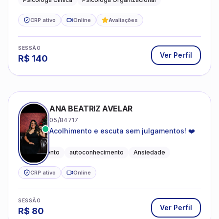
CRP ativo
Online
Avaliações
SESSÃO
Ver Perfil
R$
140
ANA BEATRIZ AVELAR
05/84717
Acolhimento e escuta sem julgamentos! ❤️
Acolhimento
autoconhecimento
Ansiedade
CRP ativo
Online
SESSÃO
Ver Perfil
R$
80