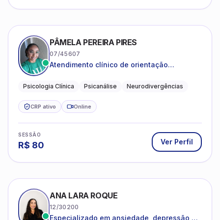
PÂMELA PEREIRA PIRES
07/45607
Atendimento clínico de orientação
psicanalítica para adolescentes, adultos e
crianças neurotípicas
Psicologia Clínica
Psicanálise
Neurodivergências
CRP ativo
Online
SESSÃO
Ver Perfil
R$
80
ANA LARA ROQUE
12/30200
Especializado em ansiedade, depressão e