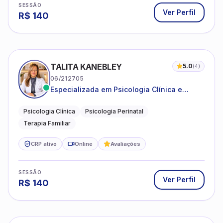
SESSÃO
Ver Perfil
R$
140
TALITA KANEBLEY
5.0
(
4
)
06/212705
Especializada em Psicologia Clínica e
Perinatal para adolescentes, adultos e
famílias
Psicologia Clínica
Psicologia Perinatal
Terapia Familiar
CRP ativo
Online
Avaliações
SESSÃO
Ver Perfil
R$
140