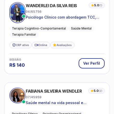
WANDERLEI DA SILVA REIS
5.0
(
1
)
04/65756
Psicólogo Clínico com abordagem TCC,
especializado em saúde mental e terapia
sistêmica
Terapia Cognitivo-Comportamental
Saúde Mental
Terapia Familiar
CRP ativo
Online
Avaliações
SESSÃO
Ver Perfil
R$
140
FABIANA SILVEIRA WENDLER
5.0
(
2
)
07/45959
Saúde mental na vida pessoal e
profissional.
Psicóloga Clínica
Psicóloga Organizacional