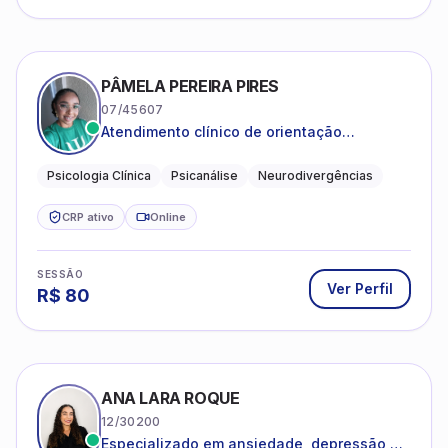
PÂMELA PEREIRA PIRES
07/45607
Atendimento clínico de orientação
psicanalítica para adolescentes, adultos e
crianças neurotípicas
Psicologia Clínica
Psicanálise
Neurodivergências
CRP ativo
Online
SESSÃO
Ver Perfil
R$
80
ANA LARA ROQUE
12/30200
Especializado em ansiedade, depressão e