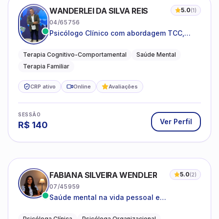
WANDERLEI DA SILVA REIS
5.0
(
1
)
04/65756
Psicólogo Clínico com abordagem TCC,
especializado em saúde mental e terapia
sistêmica
Terapia Cognitivo-Comportamental
Saúde Mental
Terapia Familiar
CRP ativo
Online
Avaliações
SESSÃO
Ver Perfil
R$
140
FABIANA SILVEIRA WENDLER
5.0
(
2
)
07/45959
Saúde mental na vida pessoal e
profissional.
Psicóloga Clínica
Psicóloga Organizacional