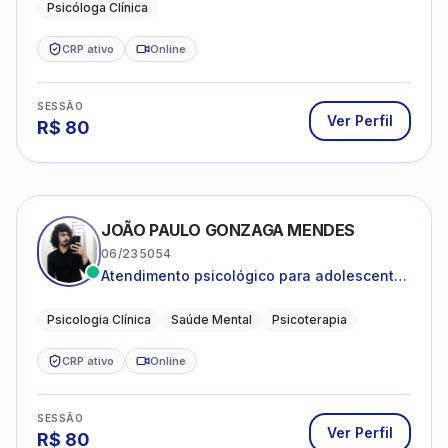
Psicóloga Clínica
CRP ativo
Online
SESSÃO
Ver Perfil
R$
80
JOÃO PAULO GONZAGA MENDES
06/235054
Atendimento psicológico para adolescentes
e adultos com foco em ansiedade,
depressão e autoestima.
Psicologia Clínica
Saúde Mental
Psicoterapia
CRP ativo
Online
SESSÃO
Ver Perfil
R$
80