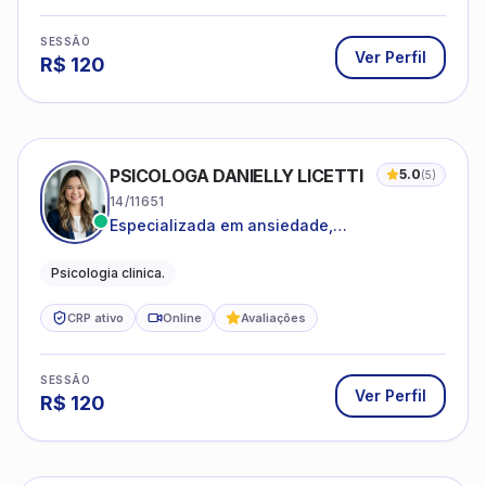
SESSÃO
Ver Perfil
R$
120
PSICOLOGA DANIELLY LICETTI
5.0
(
5
)
14/11651
Especializada em ansiedade,
autoconhecimento, depressão.
Psicologia clinica.
CRP ativo
Online
Avaliações
SESSÃO
Ver Perfil
R$
120