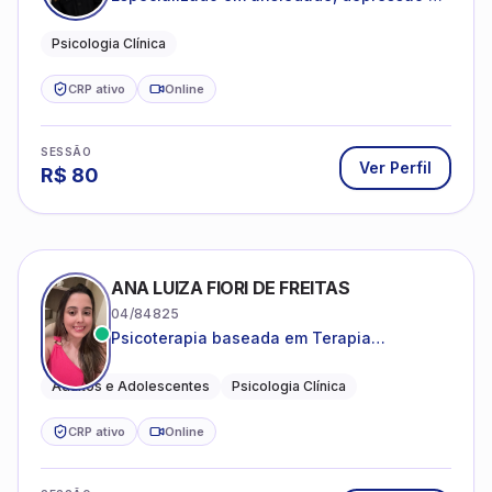
desenvolvimento emocional
Psicologia Clínica
CRP ativo
Online
SESSÃO
Ver Perfil
R$
80
ANA LUIZA FIORI DE FREITAS
04/84825
Psicoterapia baseada em Terapia
Cognitivo-Comportamental
Adultos e Adolescentes
Psicologia Clínica
CRP ativo
Online