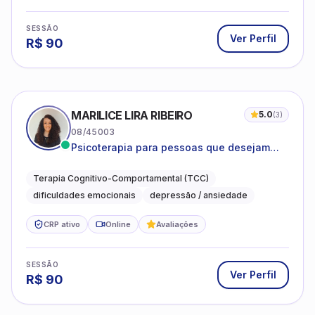
SESSÃO
Ver Perfil
R$
90
MARILICE LIRA RIBEIRO
5.0
(
3
)
08/45003
Psicoterapia para pessoas que desejam
compreender as emoções e lidar com as
dificuldades do dia a dia
Terapia Cognitivo-Comportamental (TCC)
dificuldades emocionais
depressão / ansiedade
CRP ativo
Online
Avaliações
SESSÃO
Ver Perfil
R$
90