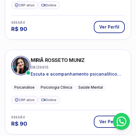
CRP ativo
Online
SESSÃO
Ver Perfil
R$
90
MIRIÃ ROSSETO MUNIZ
08/29915
Escuta e acompanhamento psicanalítico
para adultos e adolescentes.
Psicanálise
Psicologia Clínica
Saúde Mental
CRP ativo
Online
SESSÃO
Ver Perfil
R$
90