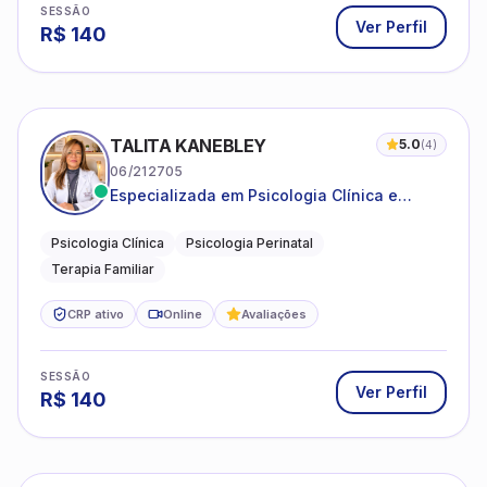
SESSÃO
Ver Perfil
R$
140
TALITA KANEBLEY
5.0
(
4
)
06/212705
Especializada em Psicologia Clínica e
Perinatal para adolescentes, adultos e
famílias
Psicologia Clínica
Psicologia Perinatal
Terapia Familiar
CRP ativo
Online
Avaliações
SESSÃO
Ver Perfil
R$
140