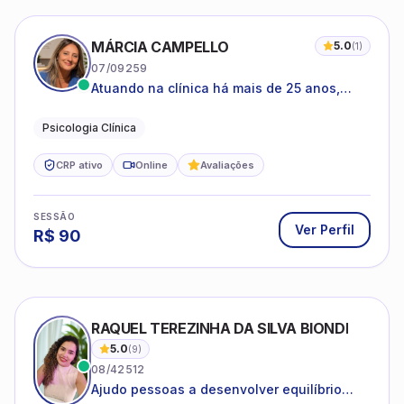
MÁRCIA CAMPELLO
5.0
(
1
)
07/09259
Atuando na clínica há mais de 25 anos,
amparada pela psicanálise e suas
estruturas, com experiência em
Psicologia Clínica
atendimento a jovens e adultos.
CRP ativo
Online
Avaliações
SESSÃO
Ver Perfil
R$
90
RAQUEL TEREZINHA DA SILVA BIONDI
5.0
(
9
)
08/42512
Ajudo pessoas a desenvolver equilíbrio