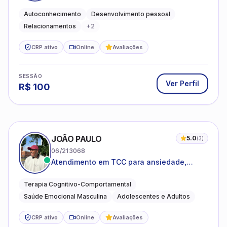
emocional e relações mais saudáveis
Autoconhecimento
Desenvolvimento pessoal
Relacionamentos
+
2
CRP ativo
Online
Avaliações
SESSÃO
Ver Perfil
R$
100
JOÃO PAULO
5.0
(
3
)
06/213068
Atendimento em TCC para ansiedade,
estresse e desenvolvimento de autonomia
emocional
Terapia Cognitivo-Comportamental
Saúde Emocional Masculina
Adolescentes e Adultos
CRP ativo
Online
Avaliações