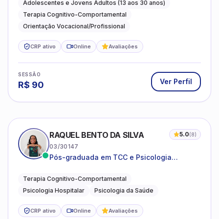
autoestima, relações e orientação
Adolescentes e Jovens Adultos (13 aos 30 anos)
profissional
Terapia Cognitivo-Comportamental
Orientação Vocacional/Profissional
CRP ativo
Online
Avaliações
SESSÃO
Ver Perfil
R$
90
RAQUEL BENTO DA SILVA
5.0
(
8
)
03/30147
Pós-graduada em TCC e Psicologia
Hospitalar e da Saúde
Terapia Cognitivo-Comportamental
Psicologia Hospitalar
Psicologia da Saúde
CRP ativo
Online
Avaliações