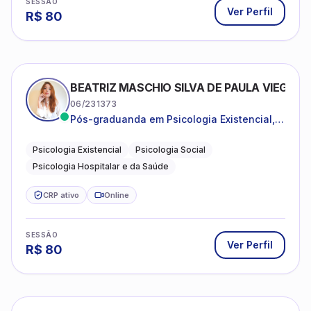
SESSÃO
Ver Perfil
R$
80
BEATRIZ MASCHIO SILVA DE PAULA VIEGAS
06/231373
Pós-graduanda em Psicologia Existencial,
Psicologia Social e Psicologia Hospitalar e
da Saúde.
Psicologia Existencial
Psicologia Social
Psicologia Hospitalar e da Saúde
CRP ativo
Online
SESSÃO
Ver Perfil
R$
80