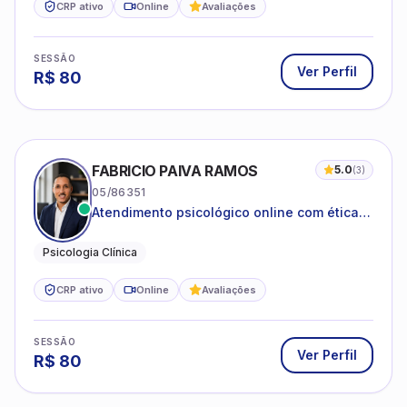
CRP ativo
Online
Avaliações
SESSÃO
Ver Perfil
R$
80
FABRICIO PAIVA RAMOS
5.0
(
3
)
05/86351
Atendimento psicológico online com ética,
sigilo e acolhimento.
Psicologia Clínica
CRP ativo
Online
Avaliações
SESSÃO
Ver Perfil
R$
80