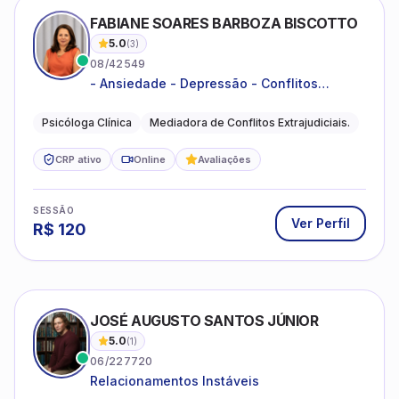
FABIANE SOARES BARBOZA BISCOTTO
5.0
(
3
)
08/42549
- Ansiedade - Depressão - Conflitos
conjugais - Conflitos familiares e
relacionamentos - Autoestima -
Psicóloga Clínica
Mediadora de Conflitos Extrajudiciais.
Desenvolvimento emocional
CRP ativo
Online
Avaliações
SESSÃO
Ver Perfil
R$
120
JOSÉ AUGUSTO SANTOS JÚNIOR
5.0
(
1
)
06/227720
Relacionamentos Instáveis