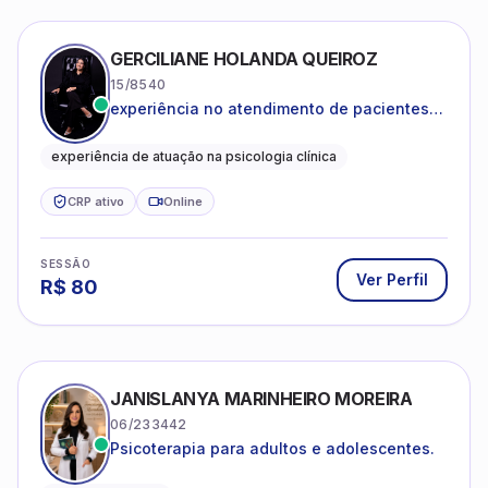
GERCILIANE HOLANDA QUEIROZ
15/8540
experiência no atendimento de pacientes
ansiosos, com histórico de pensamentos
catastróficos e comportamentos
experiência de atuação na psicologia clínica
autolesivos.
CRP ativo
Online
SESSÃO
Ver Perfil
R$
80
JANISLANYA MARINHEIRO MOREIRA
06/233442
Psicoterapia para adultos e adolescentes.