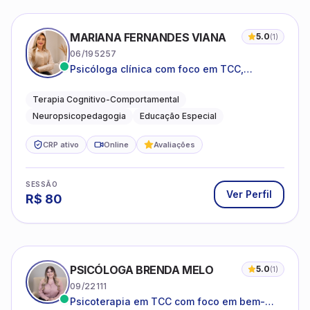
MARIANA FERNANDES VIANA
5.0
(
1
)
06/195257
Psicóloga clínica com foco em TCC,
neuropsicopedagogia e acompanhamento
do neurodesenvolvimento.
Terapia Cognitivo-Comportamental
Neuropsicopedagogia
Educação Especial
CRP ativo
Online
Avaliações
SESSÃO
Ver Perfil
R$
80
PSICÓLOGA BRENDA MELO
5.0
(
1
)
09/22111
Psicoterapia em TCC com foco em bem-