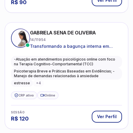
Ver Perfil
R$
90
GABRIELA SENA DE OLIVEIRA
14/11954
Transformando a bagunça interna em
autoconhecimento, clareza, leveza e
caminhos mais gentis para se viver.
-Atuação em atendimentos psicológicos online com foco
na Terapia Cognitivo-Comportamental (TCC)
Psicoterapia Breve e Práticas Baseadas em Evidências; -
Manejo de demandas relacionadas à ansiedade
estresse
+
4
CRP ativo
Online
SESSÃO
Ver Perfil
R$
120