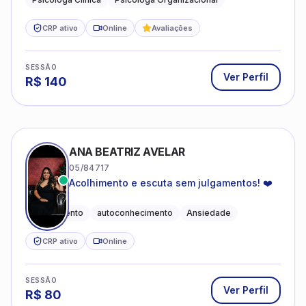
CRP ativo
Online
Avaliações
SESSÃO
Ver Perfil
R$
140
ANA BEATRIZ AVELAR
05/84717
Acolhimento e escuta sem julgamentos! ❤️
Acolhimento
autoconhecimento
Ansiedade
CRP ativo
Online
SESSÃO
Ver Perfil
R$
80