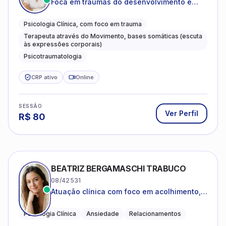
Foca em traumas do desenvolvimento e
traumas complexos
Psicologia Clínica, com foco em trauma
Terapeuta através do Movimento, bases somáticas (escuta
às expressões corporais)
Psicotraumatologia
CRP ativo
Online
SESSÃO
Ver Perfil
R$
80
BEATRIZ BERGAMASCHI TRABUCO
08/42531
Atuação clínica com foco em acolhimento,
autoestima, ansiedade e transições de vida
Psicologia Clínica
Ansiedade
Relacionamentos