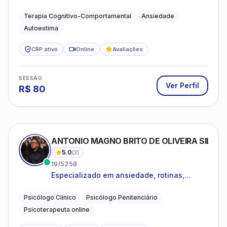
estar emocional e estratégias práticas para
o cotidiano
Terapia Cognitivo-Comportamental
Ansiedade
Autoestima
CRP ativo
Online
Avaliações
SESSÃO
Ver Perfil
R$
80
ANTONIO MAGNO BRITO DE OLIVEIRA SILVA
5.0
(
3
)
19/5258
Especializado em ansiedade, rotinas,
dificuldades emocionais, conflitos
familiares e questões comportamentais.
Psicólogo Clinico
Psicólogo Penitenciário
Psicoterapeuta online