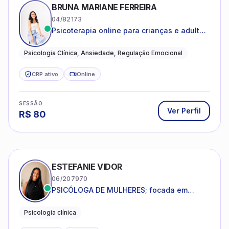
BRUNA MARIANE FERREIRA
04/82173
Psicoterapia online para crianças e adultos
que desejam compreender suas emoções,
reduzir a ansiedade e construir uma vida
Psicologia Clínica, Ansiedade, Regulação Emocional
com mais equilíbrio e sentido
CRP ativo
Online
SESSÃO
Ver Perfil
R$
80
ESTEFANIE VIDOR
06/207970
PSICÓLOGA DE MULHERES; focada em
melhorar relacionamentos os conflitos,
dentro da sua realidade.
Psicologia clínica