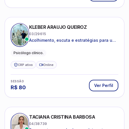
KLEBER ARAUJO QUEIROZ
03/29615
Acolhimento, escuta e estratégias para uma
vida mais saudável.
Psicólogo clínico.
CRP ativo
Online
SESSÃO
Ver Perfil
R$
80
TACIANA CRISTINA BARBOSA
04/38739