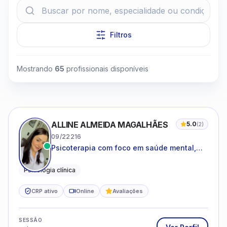
Filtros
Mostrando
65
profissionais disponíveis
Clique para assistir
ALLINE ALMEIDA MAGALHÃES
5.0
(
2
)
09/22216
Psicoterapia com foco em saúde mental,
relações interpessoais e autoestima para
adolescentes e adultos.
Psicologia clínica
CRP ativo
Online
Avaliações
SESSÃO