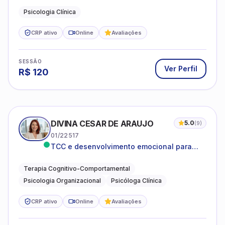
Psicologia Clínica
CRP ativo
Online
Avaliações
SESSÃO
Ver Perfil
R$
120
DIVINA CESAR DE ARAUJO
5.0
(
9
)
01/22517
TCC e desenvolvimento emocional para
adultos e idosos
Terapia Cognitivo-Comportamental
Psicologia Organizacional
Psicóloga Clínica
CRP ativo
Online
Avaliações