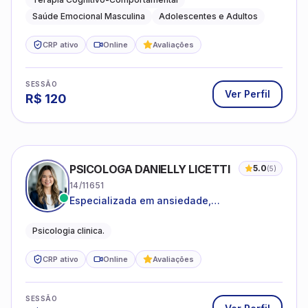
Saúde Emocional Masculina
Adolescentes e Adultos
CRP ativo
Online
Avaliações
SESSÃO
Ver Perfil
R$
120
PSICOLOGA DANIELLY LICETTI
5.0
(
5
)
14/11651
Especializada em ansiedade,
autoconhecimento, depressão.
Psicologia clinica.
CRP ativo
Online
Avaliações
SESSÃO