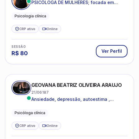
PSICÓLOGA DE MULHERES; focada em
melhorar relacionamentos os conflitos,
dentro da sua realidade.
Psicologia clínica
CRP ativo
Online
SESSÃO
Ver Perfil
R$
80
GEOVANA BEATRIZ OLIVEIRA ARAUJO
21/06187
Ansiedade, depressão, autoestima ,
autoconhecimento
Psicóloga clínica
CRP ativo
Online