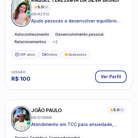
RAQUEL TEREZINHA DA SILVA BIONDI
5.0
(
9
)
08/42512
Ajudo pessoas a desenvolver equilíbrio
emocional e relações mais saudáveis
Autoconhecimento
Desenvolvimento pessoal
Relacionamentos
+
2
CRP ativo
Online
Avaliações
SESSÃO
Ver Perfil
R$
100
JOÃO PAULO
5.0
(
3
)
06/213068
Atendimento em TCC para ansiedade,
estresse e desenvolvimento de autonomia
emocional
Terapia Cognitivo-Comportamental