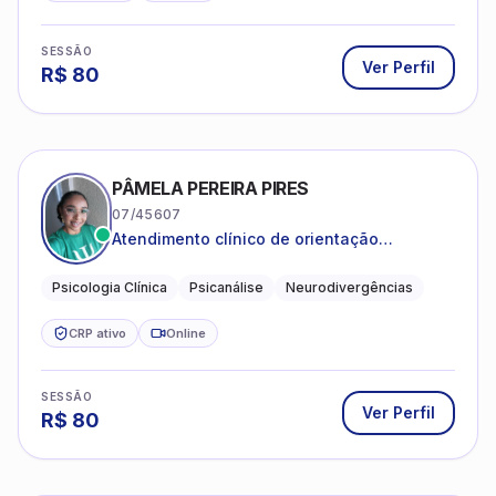
SESSÃO
Ver Perfil
R$
80
PÂMELA PEREIRA PIRES
07/45607
Atendimento clínico de orientação
psicanalítica para adolescentes, adultos e
crianças neurotípicas
Psicologia Clínica
Psicanálise
Neurodivergências
CRP ativo
Online
SESSÃO
Ver Perfil
R$
80