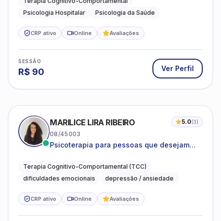
Terapia Cognitivo-Comportamental
Psicologia Hospitalar
Psicologia da Saúde
CRP ativo
Online
Avaliações
SESSÃO
Ver Perfil
R$
90
MARILICE LIRA RIBEIRO
5.0
(
3
)
08/45003
Psicoterapia para pessoas que desejam
compreender as emoções e lidar com as
dificuldades do dia a dia
Terapia Cognitivo-Comportamental (TCC)
dificuldades emocionais
depressão / ansiedade
CRP ativo
Online
Avaliações