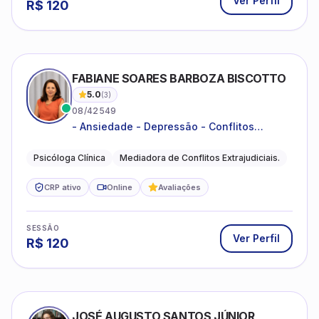
Ver Perfil
R$
120
FABIANE SOARES BARBOZA BISCOTTO
5.0
(
3
)
08/42549
- Ansiedade - Depressão - Conflitos
conjugais - Conflitos familiares e
relacionamentos - Autoestima -
Psicóloga Clínica
Mediadora de Conflitos Extrajudiciais.
Desenvolvimento emocional
CRP ativo
Online
Avaliações
SESSÃO
Ver Perfil
R$
120
JOSÉ AUGUSTO SANTOS JÚNIOR