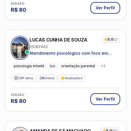
SESSÃO
Ver Perfil
R$
80
LUCAS CUNHA DE SOUZA
5.0
(
2
)
05/82943
Atendimento psicológico com foco em
Terapia Cognitivo-Comportamental (TCC),
promovendo equilíbrio emocional e
psicologia infantil
tcc
orientação parental
+
1
qualidade de vida.
CRP ativo
Online
Avaliações
SESSÃO
Ver Perfil
R$
80
5.0
(
10
)