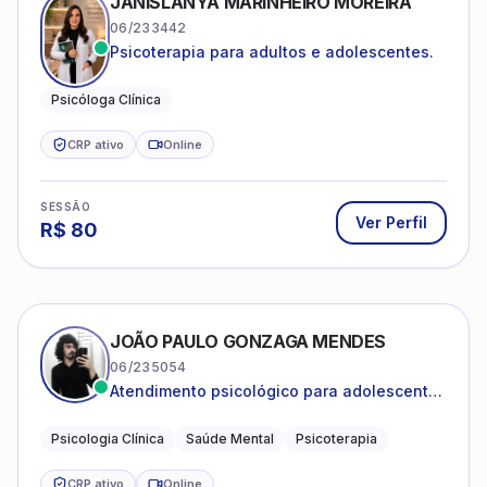
JANISLANYA MARINHEIRO MOREIRA
06/233442
Psicoterapia para adultos e adolescentes.
Psicóloga Clínica
CRP ativo
Online
SESSÃO
Ver Perfil
R$
80
JOÃO PAULO GONZAGA MENDES
06/235054
Atendimento psicológico para adolescentes
e adultos com foco em ansiedade,
depressão e autoestima.
Psicologia Clínica
Saúde Mental
Psicoterapia
CRP ativo
Online