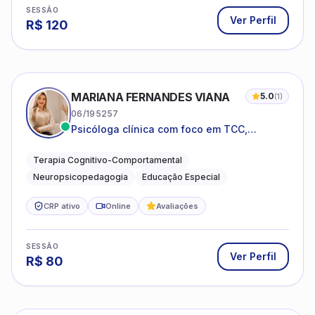
SESSÃO
Ver Perfil
R$
120
MARIANA FERNANDES VIANA
5.0
(
1
)
06/195257
Psicóloga clínica com foco em TCC,
neuropsicopedagogia e acompanhamento
do neurodesenvolvimento.
Terapia Cognitivo-Comportamental
Neuropsicopedagogia
Educação Especial
CRP ativo
Online
Avaliações
SESSÃO
Ver Perfil
R$
80