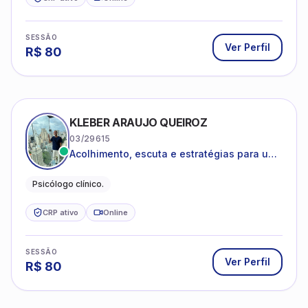
SESSÃO
Ver Perfil
R$
80
KLEBER ARAUJO QUEIROZ
03/29615
Acolhimento, escuta e estratégias para uma
vida mais saudável.
Psicólogo clínico.
CRP ativo
Online
SESSÃO
Ver Perfil
R$
80