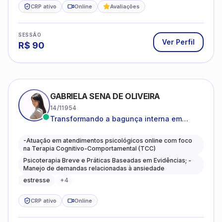
CRP ativo
Online
Avaliações
SESSÃO
Ver Perfil
R$
90
GABRIELA SENA DE OLIVEIRA
14/11954
Transformando a bagunça interna em
autoconhecimento, clareza, leveza e
caminhos mais gentis para se viver.
-Atuação em atendimentos psicológicos online com foco
na Terapia Cognitivo-Comportamental (TCC)
Psicoterapia Breve e Práticas Baseadas em Evidências; -
Manejo de demandas relacionadas à ansiedade
estresse
+
4
CRP ativo
Online