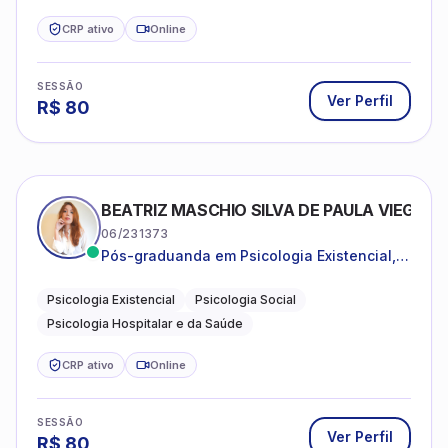
CRP ativo
Online
SESSÃO
Ver Perfil
R$
80
BEATRIZ MASCHIO SILVA DE PAULA VIEGAS
06/231373
Pós-graduanda em Psicologia Existencial,
Psicologia Social e Psicologia Hospitalar e
da Saúde.
Psicologia Existencial
Psicologia Social
Psicologia Hospitalar e da Saúde
CRP ativo
Online
SESSÃO
Ver Perfil
R$
80