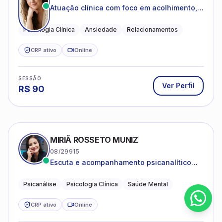
Atuação clínica com foco em acolhimento,
autoestima, ansiedade e transições de vida
Psicologia Clínica
Ansiedade
Relacionamentos
CRP ativo
Online
SESSÃO
Ver Perfil
R$
90
MIRIÃ ROSSETO MUNIZ
08/29915
Escuta e acompanhamento psicanalítico
para adultos e adolescentes.
Psicanálise
Psicologia Clínica
Saúde Mental
CRP ativo
Online