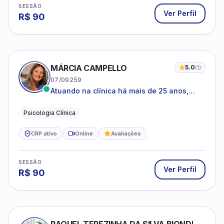
SESSÃO
Ver Perfil
R$
90
MÁRCIA CAMPELLO
5.0
(
1
)
07/09259
Atuando na clínica há mais de 25 anos,
amparada pela psicanálise e suas
estruturas, com experiência em
Psicologia Clínica
atendimento a jovens e adultos.
CRP ativo
Online
Avaliações
SESSÃO
Ver Perfil
R$
90