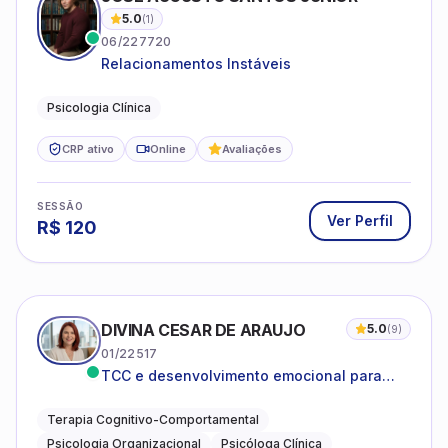
5.0
(
1
)
06/227720
Relacionamentos Instáveis
Psicologia Clínica
CRP ativo
Online
Avaliações
SESSÃO
Ver Perfil
R$
120
DIVINA CESAR DE ARAUJO
5.0
(
9
)
01/22517
TCC e desenvolvimento emocional para
adultos e idosos
Terapia Cognitivo-Comportamental
Psicologia Organizacional
Psicóloga Clínica