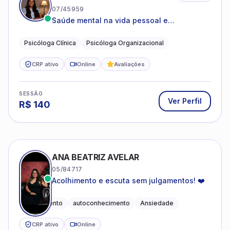
07/45959
Saúde mental na vida pessoal e
profissional.
Psicóloga Clínica
Psicóloga Organizacional
CRP ativo
Online
Avaliações
SESSÃO
Ver Perfil
R$
140
ANA BEATRIZ AVELAR
05/84717
Acolhimento e escuta sem julgamentos! ❤️
Acolhimento
autoconhecimento
Ansiedade
CRP ativo
Online