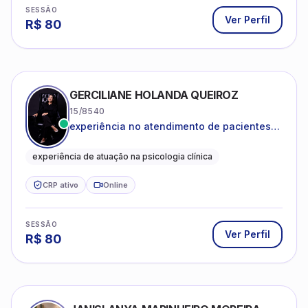
SESSÃO
Ver Perfil
R$
80
GERCILIANE HOLANDA QUEIROZ
15/8540
experiência no atendimento de pacientes
ansiosos, com histórico de pensamentos
catastróficos e comportamentos
experiência de atuação na psicologia clínica
autolesivos.
CRP ativo
Online
SESSÃO
Ver Perfil
R$
80