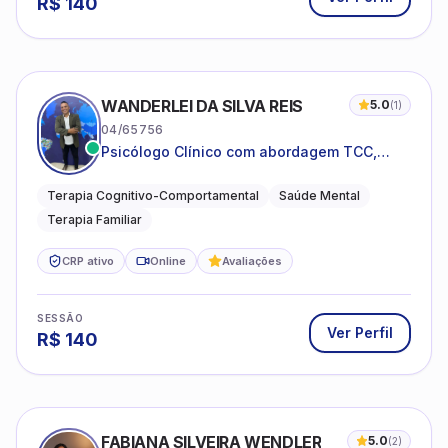
R$
140
WANDERLEI DA SILVA REIS
5.0
(
1
)
04/65756
Psicólogo Clínico com abordagem TCC,
especializado em saúde mental e terapia
sistêmica
Terapia Cognitivo-Comportamental
Saúde Mental
Terapia Familiar
CRP ativo
Online
Avaliações
SESSÃO
Ver Perfil
R$
140
FABIANA SILVEIRA WENDLER
5.0
(
2
)