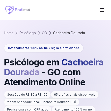
Home
Psicólogo
GO
Cachoeira Dourada
Atendimento 100% online • Sigilo e praticidade
Psicólogo em
Cachoeira
Dourada
-
GO
com
Atendimento Online
Sessões de R$
80
a R$
190
65
profissionais disponíveis
2
com prioridade local (
Cachoeira Dourada
/
GO
)
Profissionais com CRP ativo
Atendimento 100% online