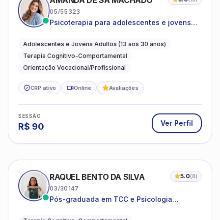
AMANDA DE SÁ MACHADO
05/55323
Psicoterapia para adolescentes e jovens
adultos com foco em ansiedade,
autoestima, relações e orientação
Adolescentes e Jovens Adultos (13 aos 30 anos)
profissional
Terapia Cognitivo-Comportamental
Orientação Vocacional/Profissional
CRP ativo
Online
Avaliações
SESSÃO
Ver Perfil
R$
90
RAQUEL BENTO DA SILVA
5.0
(
8
)
03/30147
Pós-graduada em TCC e Psicologia
Hospitalar e da Saúde