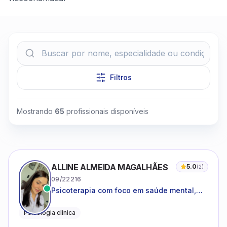
Filtros
Clique para assistir
Mostrando
65
profissionais disponíveis
ALLINE ALMEIDA MAGALHÃES
5.0
(
2
)
09/22216
Psicoterapia com foco em saúde mental,
relações interpessoais e autoestima para
adolescentes e adultos.
Psicologia clínica