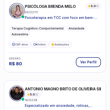
PSICÓLOGA BRENDA MELO
5.0
(
1
)
09/22111
Psicoterapia em TCC com foco em bem-
estar emocional e estratégias práticas para
o cotidiano
Terapia Cognitivo-Comportamental
Ansiedade
Autoestima
CRP ativo
Online
Avaliações
SESSÃO
Ver Perfil
R$
80
ANTONIO MAGNO BRITO DE OLIVEIRA SILVA
5.0
(
3
)
19/5258
Especializado em ansiedade, rotinas,