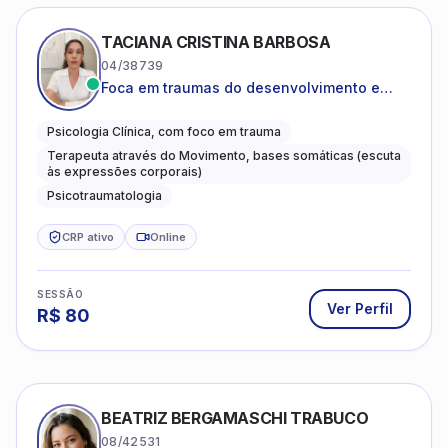
TACIANA CRISTINA BARBOSA
04/38739
Foca em traumas do desenvolvimento e
traumas complexos
Psicologia Clínica, com foco em trauma
Terapeuta através do Movimento, bases somáticas (escuta
às expressões corporais)
Psicotraumatologia
CRP ativo
Online
SESSÃO
Ver Perfil
R$
80
BEATRIZ BERGAMASCHI TRABUCO
08/42531