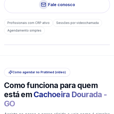
Fale conosco
Profissionais com CRP ativo
Sessões por videochamada
Em
Cachoeira Dourada
Agendamento simples
sem deslocamento
Comece hoje
Online e sigiloso
Como agendar no Pratimed (vídeo)
Como funciona para quem
está em
Cachoeira Dourada
-
GO