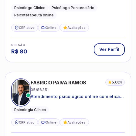
dificuldades emocionais, conflitos
familiares e questões comportamentais.
Psicólogo Clinico
Psicólogo Penitenciário
Psicoterapeuta online
CRP ativo
Online
Avaliações
SESSÃO
Ver Perfil
R$
80
FABRICIO PAIVA RAMOS
5.0
(
3
)
05/86351
Atendimento psicológico online com ética,
sigilo e acolhimento.
Psicologia Clínica
CRP ativo
Online
Avaliações