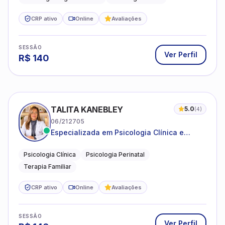
CRP ativo
Online
Avaliações
SESSÃO
Ver Perfil
R$
140
TALITA KANEBLEY
5.0
(
4
)
06/212705
Especializada em Psicologia Clínica e
Perinatal para adolescentes, adultos e
famílias
Psicologia Clínica
Psicologia Perinatal
Terapia Familiar
CRP ativo
Online
Avaliações
SESSÃO
Ver Perfil