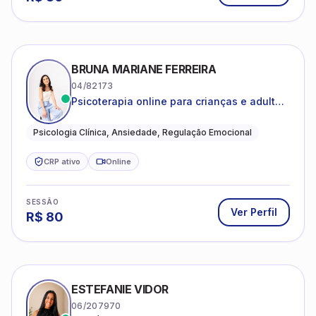
BRUNA MARIANE FERREIRA
04/82173
Psicoterapia online para crianças e adultos
que desejam compreender suas emoções,
reduzir a ansiedade e construir uma vida
Psicologia Clínica, Ansiedade, Regulação Emocional
com mais equilíbrio e sentido
CRP ativo
Online
SESSÃO
Ver Perfil
R$
80
ESTEFANIE VIDOR
06/207970