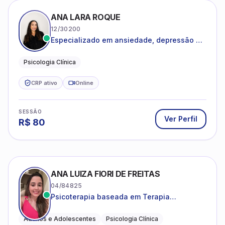
ANA LARA ROQUE
12/30200
Especializado em ansiedade, depressão e
desenvolvimento emocional
Psicologia Clínica
CRP ativo
Online
SESSÃO
Ver Perfil
R$
80
ANA LUIZA FIORI DE FREITAS
04/84825
Psicoterapia baseada em Terapia
Cognitivo-Comportamental
Adultos e Adolescentes
Psicologia Clínica