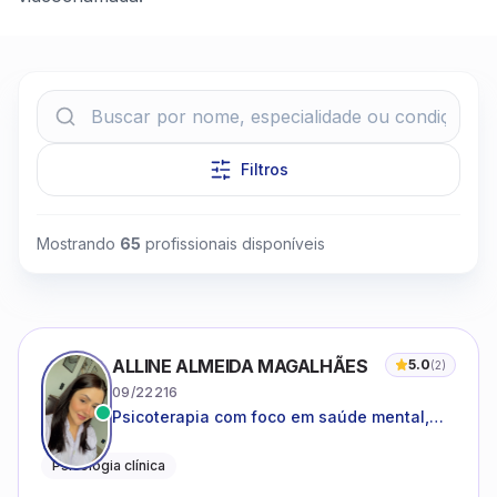
Filtros
Clique para assistir
Mostrando
65
profissionais disponíveis
ALLINE ALMEIDA MAGALHÃES
5.0
(
2
)
09/22216
Psicoterapia com foco em saúde mental,
relações interpessoais e autoestima para
adolescentes e adultos.
Psicologia clínica