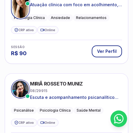
Atuação clínica com foco em acolhimento,
autoestima, ansiedade e transições de vida
Psicologia Clínica
Ansiedade
Relacionamentos
CRP ativo
Online
SESSÃO
Ver Perfil
R$
90
MIRIÃ ROSSETO MUNIZ
08/29915
Escuta e acompanhamento psicanalítico
para adultos e adolescentes.
Psicanálise
Psicologia Clínica
Saúde Mental
CRP ativo
Online