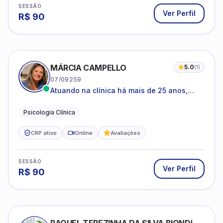
SESSÃO
Ver Perfil
R$
90
MÁRCIA CAMPELLO
5.0
(
1
)
07/09259
Atuando na clínica há mais de 25 anos,
amparada pela psicanálise e suas
estruturas, com experiência em
Psicologia Clínica
atendimento a jovens e adultos.
CRP ativo
Online
Avaliações
SESSÃO
Ver Perfil
R$
90