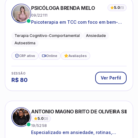
PSICÓLOGA BRENDA MELO
5.0
(
1
)
09/22111
Psicoterapia em TCC com foco em bem-
estar emocional e estratégias práticas para
o cotidiano
Terapia Cognitivo-Comportamental
Ansiedade
Autoestima
CRP ativo
Online
Avaliações
SESSÃO
Ver Perfil
R$
80
ANTONIO MAGNO BRITO DE OLIVEIRA SILVA
5.0
(
3
)
19/5258
Especializado em ansiedade, rotinas,