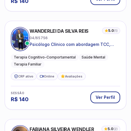
R$
140
WANDERLEI DA SILVA REIS
5.0
(
1
)
04/65756
Psicólogo Clínico com abordagem TCC,
especializado em saúde mental e terapia
sistêmica
Terapia Cognitivo-Comportamental
Saúde Mental
Terapia Familiar
CRP ativo
Online
Avaliações
SESSÃO
Ver Perfil
R$
140
FABIANA SILVEIRA WENDLER
5.0
(
2
)