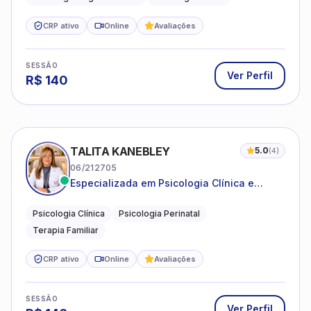
CRP ativo
Online
Avaliações
SESSÃO
Ver Perfil
R$
140
TALITA KANEBLEY
5.0
(
4
)
06/212705
Especializada em Psicologia Clínica e
Perinatal para adolescentes, adultos e
famílias
Psicologia Clínica
Psicologia Perinatal
Terapia Familiar
CRP ativo
Online
Avaliações
SESSÃO
Ver Perfil