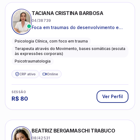
TACIANA CRISTINA BARBOSA
04/38739
Foca em traumas do desenvolvimento e
traumas complexos
Psicologia Clínica, com foco em trauma
Terapeuta através do Movimento, bases somáticas (escuta
às expressões corporais)
Psicotraumatologia
CRP ativo
Online
SESSÃO
Ver Perfil
R$
80
BEATRIZ BERGAMASCHI TRABUCO
08/42531