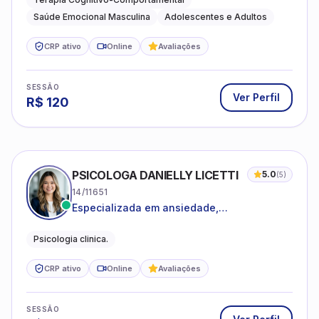
Saúde Emocional Masculina
Adolescentes e Adultos
CRP ativo
Online
Avaliações
SESSÃO
Ver Perfil
R$
120
PSICOLOGA DANIELLY LICETTI
5.0
(
5
)
14/11651
Especializada em ansiedade,
autoconhecimento, depressão.
Psicologia clinica.
CRP ativo
Online
Avaliações
SESSÃO