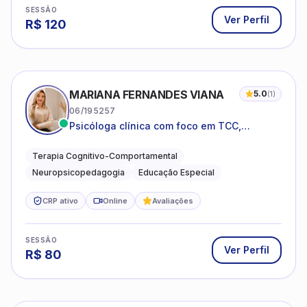
SESSÃO
Ver Perfil
R$
120
MARIANA FERNANDES VIANA
5.0
(
1
)
06/195257
Psicóloga clínica com foco em TCC,
neuropsicopedagogia e acompanhamento
do neurodesenvolvimento.
Terapia Cognitivo-Comportamental
Neuropsicopedagogia
Educação Especial
CRP ativo
Online
Avaliações
SESSÃO
Ver Perfil
R$
80