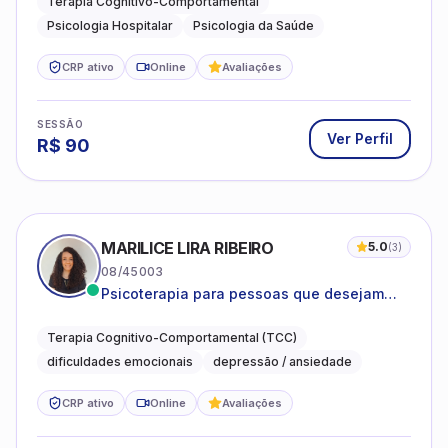
Terapia Cognitivo-Comportamental
Psicologia Hospitalar
Psicologia da Saúde
CRP ativo
Online
Avaliações
SESSÃO
Ver Perfil
R$
90
MARILICE LIRA RIBEIRO
5.0
(
3
)
08/45003
Psicoterapia para pessoas que desejam
compreender as emoções e lidar com as
dificuldades do dia a dia
Terapia Cognitivo-Comportamental (TCC)
dificuldades emocionais
depressão / ansiedade
CRP ativo
Online
Avaliações