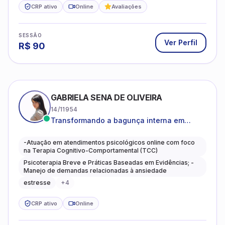
CRP ativo
Online
Avaliações
SESSÃO
Ver Perfil
R$
90
GABRIELA SENA DE OLIVEIRA
14/11954
Transformando a bagunça interna em
autoconhecimento, clareza, leveza e
caminhos mais gentis para se viver.
-Atuação em atendimentos psicológicos online com foco
na Terapia Cognitivo-Comportamental (TCC)
Psicoterapia Breve e Práticas Baseadas em Evidências; -
Manejo de demandas relacionadas à ansiedade
estresse
+
4
CRP ativo
Online