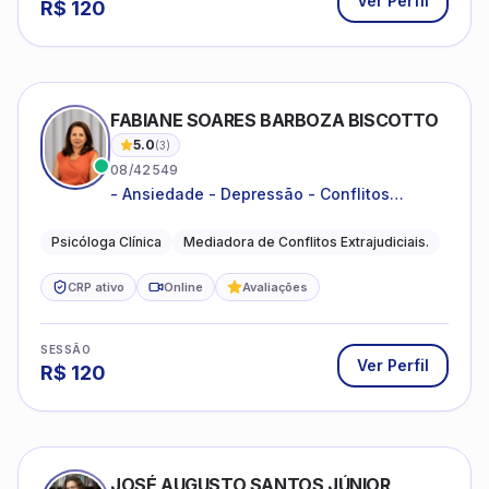
Ver Perfil
R$
120
FABIANE SOARES BARBOZA BISCOTTO
5.0
(
3
)
08/42549
- Ansiedade - Depressão - Conflitos
conjugais - Conflitos familiares e
relacionamentos - Autoestima -
Psicóloga Clínica
Mediadora de Conflitos Extrajudiciais.
Desenvolvimento emocional
CRP ativo
Online
Avaliações
SESSÃO
Ver Perfil
R$
120
JOSÉ AUGUSTO SANTOS JÚNIOR