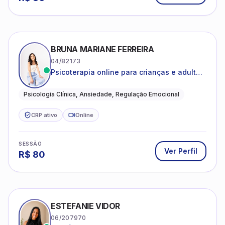
BRUNA MARIANE FERREIRA
04/82173
Psicoterapia online para crianças e adultos
que desejam compreender suas emoções,
reduzir a ansiedade e construir uma vida
Psicologia Clínica, Ansiedade, Regulação Emocional
com mais equilíbrio e sentido
CRP ativo
Online
SESSÃO
Ver Perfil
R$
80
ESTEFANIE VIDOR
06/207970