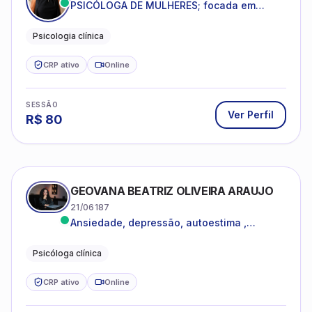
PSICÓLOGA DE MULHERES; focada em
melhorar relacionamentos os conflitos,
dentro da sua realidade.
Psicologia clínica
CRP ativo
Online
SESSÃO
Ver Perfil
R$
80
GEOVANA BEATRIZ OLIVEIRA ARAUJO
21/06187
Ansiedade, depressão, autoestima ,
autoconhecimento
Psicóloga clínica
CRP ativo
Online