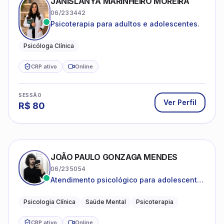
JANISLANYA MARINHEIRO MOREIRA
06/233442
Psicoterapia para adultos e adolescentes.
Psicóloga Clínica
CRP ativo
Online
SESSÃO
Ver Perfil
R$
80
JOÃO PAULO GONZAGA MENDES
06/235054
Atendimento psicológico para adolescentes
e adultos com foco em ansiedade,
depressão e autoestima.
Psicologia Clínica
Saúde Mental
Psicoterapia
CRP ativo
Online