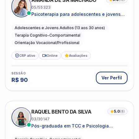
AMANDA DE SÁ MACHADO
05/55323
Psicoterapia para adolescentes e jovens
adultos com foco em ansiedade,
autoestima, relações e orientação
Adolescentes e Jovens Adultos (13 aos 30 anos)
profissional
Terapia Cognitivo-Comportamental
Orientação Vocacional/Profissional
CRP ativo
Online
Avaliações
SESSÃO
Ver Perfil
R$
90
RAQUEL BENTO DA SILVA
5.0
(
8
)
03/30147
Pós-graduada em TCC e Psicologia
Hospitalar e da Saúde