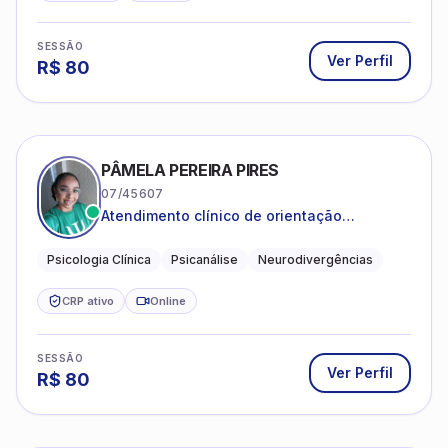
SESSÃO
Ver Perfil
R$
80
PÂMELA PEREIRA PIRES
07/45607
Atendimento clínico de orientação
psicanalítica para adolescentes, adultos e
crianças neurotípicas
Psicologia Clínica
Psicanálise
Neurodivergências
CRP ativo
Online
SESSÃO
Ver Perfil
R$
80