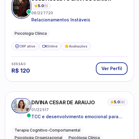
5.0
(
1
)
06/227720
Relacionamentos Instáveis
Psicologia Clínica
CRP ativo
Online
Avaliações
SESSÃO
Ver Perfil
R$
120
DIVINA CESAR DE ARAUJO
5.0
(
9
)
01/22517
TCC e desenvolvimento emocional para
adultos e idosos
Terapia Cognitivo-Comportamental
Psicologia Organizacional
Psicóloga Clínica