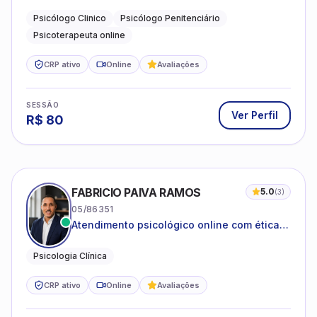
dificuldades emocionais, conflitos
familiares e questões comportamentais.
Psicólogo Clinico
Psicólogo Penitenciário
Psicoterapeuta online
CRP ativo
Online
Avaliações
SESSÃO
Ver Perfil
R$
80
FABRICIO PAIVA RAMOS
5.0
(
3
)
05/86351
Atendimento psicológico online com ética,
sigilo e acolhimento.
Psicologia Clínica
CRP ativo
Online
Avaliações