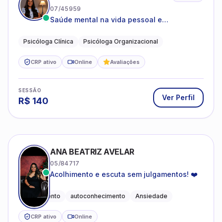
07/45959
Saúde mental na vida pessoal e
profissional.
Psicóloga Clínica
Psicóloga Organizacional
CRP ativo
Online
Avaliações
SESSÃO
Ver Perfil
R$
140
ANA BEATRIZ AVELAR
05/84717
Acolhimento e escuta sem julgamentos! ❤️
Acolhimento
autoconhecimento
Ansiedade
CRP ativo
Online