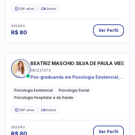
CRP ativo
Online
SESSÃO
Ver Perfil
R$
80
BEATRIZ MASCHIO SILVA DE PAULA VIEGAS
06/231373
Pós-graduanda em Psicologia Existencial,
Psicologia Social e Psicologia Hospitalar e
da Saúde.
Psicologia Existencial
Psicologia Social
Psicologia Hospitalar e da Saúde
CRP ativo
Online
SESSÃO
Ver Perfil
R$
80