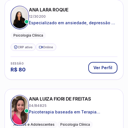
ANA LARA ROQUE
12/30200
Especializado em ansiedade, depressão e
desenvolvimento emocional
Psicologia Clínica
CRP ativo
Online
SESSÃO
Ver Perfil
R$
80
ANA LUIZA FIORI DE FREITAS
04/84825
Psicoterapia baseada em Terapia
Cognitivo-Comportamental
Adultos e Adolescentes
Psicologia Clínica