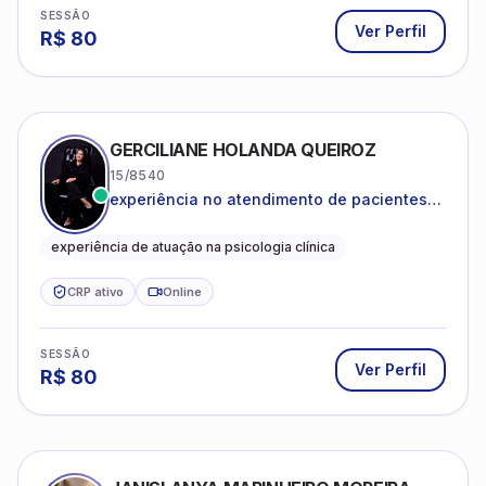
SESSÃO
Ver Perfil
R$
80
GERCILIANE HOLANDA QUEIROZ
15/8540
experiência no atendimento de pacientes
ansiosos, com histórico de pensamentos
catastróficos e comportamentos
experiência de atuação na psicologia clínica
autolesivos.
CRP ativo
Online
SESSÃO
Ver Perfil
R$
80