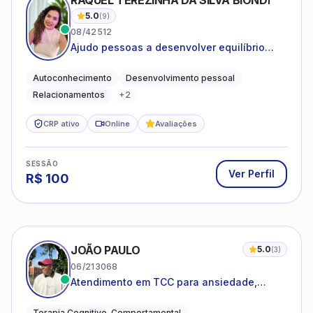
RAQUEL TEREZINHA DA SILVA BIONDI
5.0
(
9
)
08/42512
Ajudo pessoas a desenvolver equilíbrio
emocional e relações mais saudáveis
Autoconhecimento
Desenvolvimento pessoal
Relacionamentos
+
2
CRP ativo
Online
Avaliações
SESSÃO
Ver Perfil
R$
100
JOÃO PAULO
5.0
(
3
)
06/213068
Atendimento em TCC para ansiedade,
estresse e desenvolvimento de autonomia
emocional
Terapia Cognitivo-Comportamental