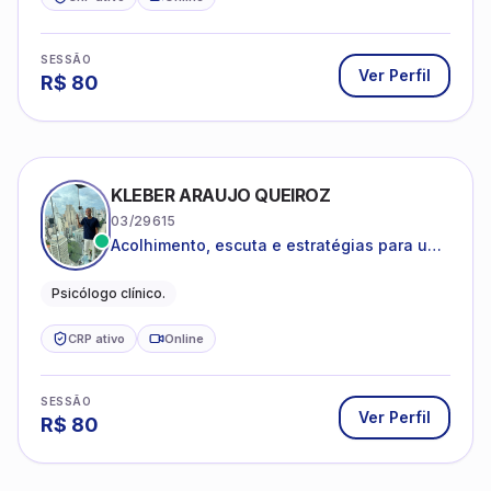
SESSÃO
Ver Perfil
R$
80
KLEBER ARAUJO QUEIROZ
03/29615
Acolhimento, escuta e estratégias para uma
vida mais saudável.
Psicólogo clínico.
CRP ativo
Online
SESSÃO
Ver Perfil
R$
80