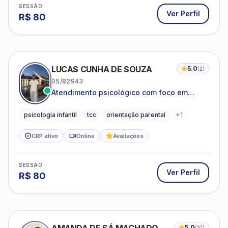
SESSÃO
Ver Perfil
R$
80
LUCAS CUNHA DE SOUZA
5.0
(
2
)
05/82943
Atendimento psicológico com foco em
Terapia Cognitivo-Comportamental (TCC),
promovendo equilíbrio emocional e
psicologia infantil
tcc
orientação parental
+
1
qualidade de vida.
CRP ativo
Online
Avaliações
SESSÃO
Ver Perfil
R$
80
5.0
(
10
)