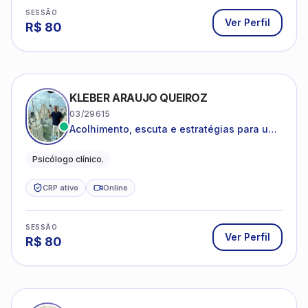
SESSÃO
Ver Perfil
R$
80
KLEBER ARAUJO QUEIROZ
03/29615
Acolhimento, escuta e estratégias para uma
vida mais saudável.
Psicólogo clínico.
CRP ativo
Online
SESSÃO
Ver Perfil
R$
80