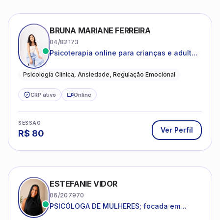
BRUNA MARIANE FERREIRA
04/82173
Psicoterapia online para crianças e adultos
que desejam compreender suas emoções,
reduzir a ansiedade e construir uma vida
Psicologia Clínica, Ansiedade, Regulação Emocional
com mais equilíbrio e sentido
CRP ativo
Online
SESSÃO
Ver Perfil
R$
80
ESTEFANIE VIDOR
06/207970
PSICÓLOGA DE MULHERES; focada em
melhorar relacionamentos os conflitos,