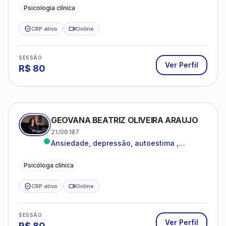
dentro da sua realidade.
Psicologia clínica
CRP ativo
Online
SESSÃO
Ver Perfil
R$
80
GEOVANA BEATRIZ OLIVEIRA ARAUJO
21/06187
Ansiedade, depressão, autoestima ,
autoconhecimento
Psicóloga clínica
CRP ativo
Online
SESSÃO
Ver Perfil
R$
80