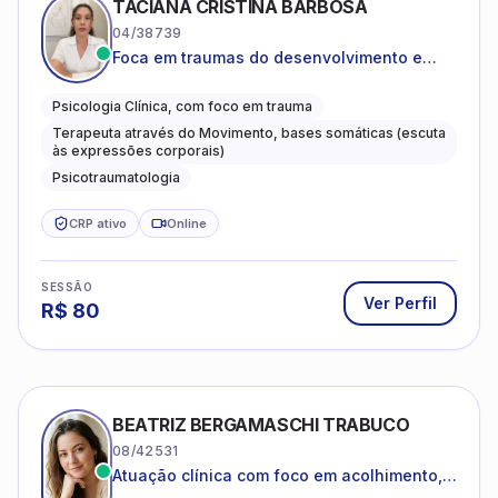
TACIANA CRISTINA BARBOSA
04/38739
Foca em traumas do desenvolvimento e
traumas complexos
Psicologia Clínica, com foco em trauma
Terapeuta através do Movimento, bases somáticas (escuta
às expressões corporais)
Psicotraumatologia
CRP ativo
Online
SESSÃO
Ver Perfil
R$
80
BEATRIZ BERGAMASCHI TRABUCO
08/42531
Atuação clínica com foco em acolhimento,
autoestima, ansiedade e transições de vida