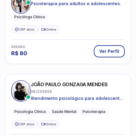
Psicoterapia para adultos e adolescentes.
Psicóloga Clínica
CRP ativo
Online
SESSÃO
Ver Perfil
R$
80
JOÃO PAULO GONZAGA MENDES
06/235054
Atendimento psicológico para adolescentes
e adultos com foco em ansiedade,
depressão e autoestima.
Psicologia Clínica
Saúde Mental
Psicoterapia
CRP ativo
Online