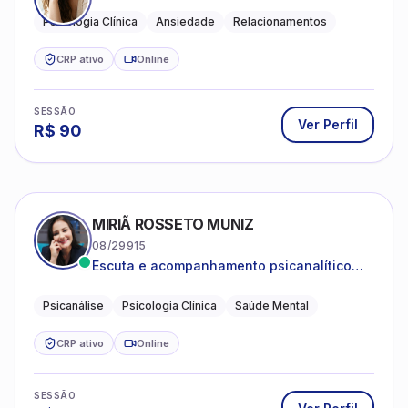
Psicologia Clínica
Ansiedade
Relacionamentos
CRP ativo
Online
SESSÃO
Ver Perfil
R$
90
MIRIÃ ROSSETO MUNIZ
08/29915
Escuta e acompanhamento psicanalítico
para adultos e adolescentes.
Psicanálise
Psicologia Clínica
Saúde Mental
CRP ativo
Online
SESSÃO