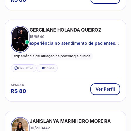
GERCILIANE HOLANDA QUEIROZ
15/8540
experiência no atendimento de pacientes
ansiosos, com histórico de pensamentos
catastróficos e comportamentos
experiência de atuação na psicologia clínica
autolesivos.
CRP ativo
Online
SESSÃO
Ver Perfil
R$
80
JANISLANYA MARINHEIRO MOREIRA
06/233442