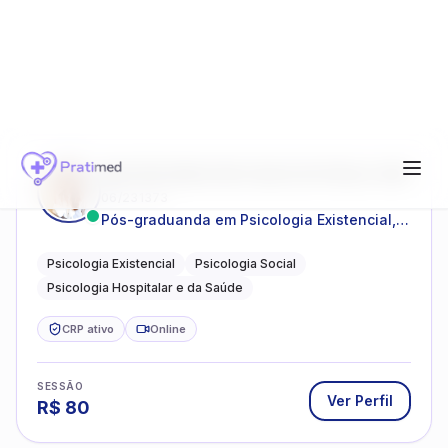
SESSÃO
Ver Perfil
R$
80
BEATRIZ MASCHIO SILVA DE PAULA VIEGAS
06/231373
Pós-graduanda em Psicologia Existencial,
Psicologia Social e Psicologia Hospitalar e
da Saúde.
Psicologia Existencial
Psicologia Social
Psicologia Hospitalar e da Saúde
CRP ativo
Online
SESSÃO
Ver Perfil
R$
80