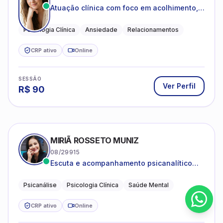
Atuação clínica com foco em acolhimento,
autoestima, ansiedade e transições de vida
Psicologia Clínica
Ansiedade
Relacionamentos
CRP ativo
Online
SESSÃO
Ver Perfil
R$
90
MIRIÃ ROSSETO MUNIZ
08/29915
Escuta e acompanhamento psicanalítico
para adultos e adolescentes.
Psicanálise
Psicologia Clínica
Saúde Mental
CRP ativo
Online