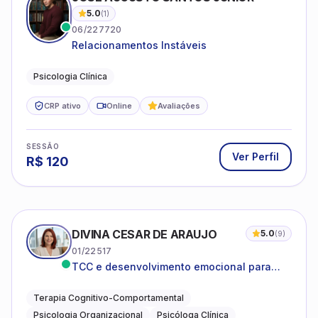
5.0
(
1
)
06/227720
Relacionamentos Instáveis
Psicologia Clínica
CRP ativo
Online
Avaliações
SESSÃO
Ver Perfil
R$
120
DIVINA CESAR DE ARAUJO
5.0
(
9
)
01/22517
TCC e desenvolvimento emocional para
adultos e idosos
Terapia Cognitivo-Comportamental
Psicologia Organizacional
Psicóloga Clínica