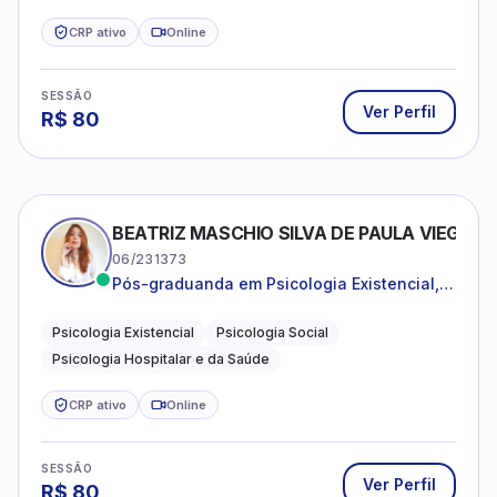
CRP ativo
Online
SESSÃO
Ver Perfil
R$
80
BEATRIZ MASCHIO SILVA DE PAULA VIEGAS
06/231373
Pós-graduanda em Psicologia Existencial,
Psicologia Social e Psicologia Hospitalar e
da Saúde.
Psicologia Existencial
Psicologia Social
Psicologia Hospitalar e da Saúde
CRP ativo
Online
SESSÃO
Ver Perfil
R$
80