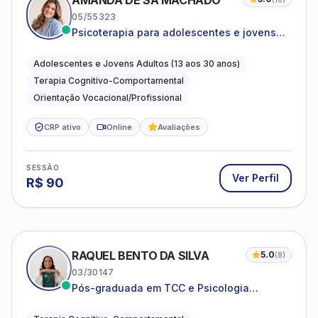
AMANDA DE SÁ MACHADO
05/55323
Psicoterapia para adolescentes e jovens
adultos com foco em ansiedade,
autoestima, relações e orientação
Adolescentes e Jovens Adultos (13 aos 30 anos)
profissional
Terapia Cognitivo-Comportamental
Orientação Vocacional/Profissional
CRP ativo
Online
Avaliações
SESSÃO
Ver Perfil
R$
90
RAQUEL BENTO DA SILVA
5.0
(
8
)
03/30147
Pós-graduada em TCC e Psicologia
Hospitalar e da Saúde