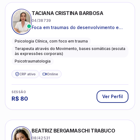
TACIANA CRISTINA BARBOSA
04/38739
Foca em traumas do desenvolvimento e
traumas complexos
Psicologia Clínica, com foco em trauma
Terapeuta através do Movimento, bases somáticas (escuta
às expressões corporais)
Psicotraumatologia
CRP ativo
Online
SESSÃO
Ver Perfil
R$
80
BEATRIZ BERGAMASCHI TRABUCO
08/42531