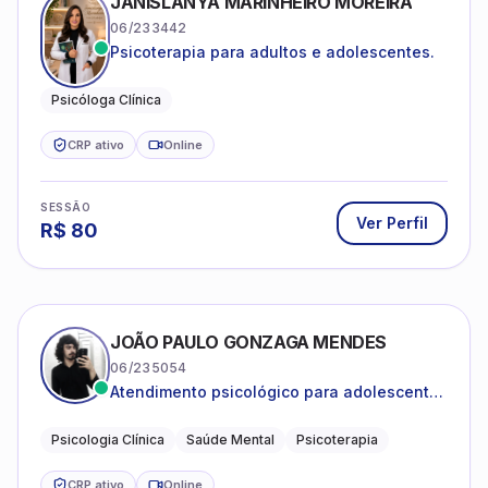
JANISLANYA MARINHEIRO MOREIRA
06/233442
Psicoterapia para adultos e adolescentes.
Psicóloga Clínica
CRP ativo
Online
SESSÃO
Ver Perfil
R$
80
JOÃO PAULO GONZAGA MENDES
06/235054
Atendimento psicológico para adolescentes
e adultos com foco em ansiedade,
depressão e autoestima.
Psicologia Clínica
Saúde Mental
Psicoterapia
CRP ativo
Online