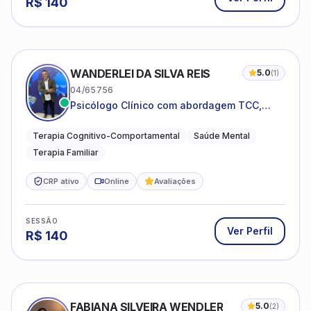
R$
140
WANDERLEI DA SILVA REIS
5.0
(
1
)
04/65756
Psicólogo Clínico com abordagem TCC,
especializado em saúde mental e terapia
sistêmica
Terapia Cognitivo-Comportamental
Saúde Mental
Terapia Familiar
CRP ativo
Online
Avaliações
SESSÃO
Ver Perfil
R$
140
FABIANA SILVEIRA WENDLER
5.0
(
2
)