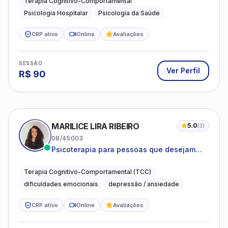
Terapia Cognitivo-Comportamental
Psicologia Hospitalar
Psicologia da Saúde
CRP ativo
Online
Avaliações
SESSÃO
Ver Perfil
R$
90
MARILICE LIRA RIBEIRO
5.0
(
3
)
08/45003
Psicoterapia para pessoas que desejam
compreender as emoções e lidar com as
dificuldades do dia a dia
Terapia Cognitivo-Comportamental (TCC)
dificuldades emocionais
depressão / ansiedade
CRP ativo
Online
Avaliações