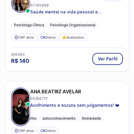
07/45959
Saúde mental na vida pessoal e
profissional.
Psicóloga Clínica
Psicóloga Organizacional
CRP ativo
Online
Avaliações
SESSÃO
Ver Perfil
R$
140
ANA BEATRIZ AVELAR
05/84717
Acolhimento e escuta sem julgamentos! ❤️
Acolhimento
autoconhecimento
Ansiedade
CRP ativo
Online