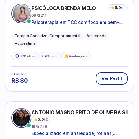
PSICÓLOGA BRENDA MELO
5.0
(
1
)
09/22111
Psicoterapia em TCC com foco em bem-
estar emocional e estratégias práticas para
o cotidiano
Terapia Cognitivo-Comportamental
Ansiedade
Autoestima
CRP ativo
Online
Avaliações
SESSÃO
Ver Perfil
R$
80
ANTONIO MAGNO BRITO DE OLIVEIRA SILVA
5.0
(
3
)
19/5258
Especializado em ansiedade, rotinas,