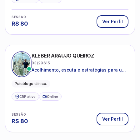
SESSÃO
Ver Perfil
R$
80
KLEBER ARAUJO QUEIROZ
03/29615
Acolhimento, escuta e estratégias para uma
vida mais saudável.
Psicólogo clínico.
CRP ativo
Online
SESSÃO
Ver Perfil
R$
80