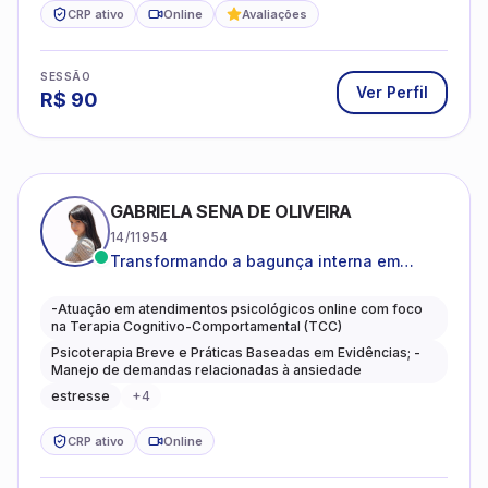
CRP ativo
Online
Avaliações
SESSÃO
Ver Perfil
R$
90
GABRIELA SENA DE OLIVEIRA
14/11954
Transformando a bagunça interna em
autoconhecimento, clareza, leveza e
caminhos mais gentis para se viver.
-Atuação em atendimentos psicológicos online com foco
na Terapia Cognitivo-Comportamental (TCC)
Psicoterapia Breve e Práticas Baseadas em Evidências; -
Manejo de demandas relacionadas à ansiedade
estresse
+
4
CRP ativo
Online