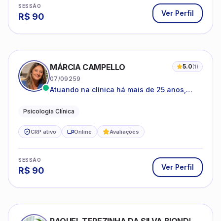
SESSÃO
Ver Perfil
R$
90
MÁRCIA CAMPELLO
5.0
(
1
)
07/09259
Atuando na clínica há mais de 25 anos,
amparada pela psicanálise e suas
estruturas, com experiência em
Psicologia Clínica
atendimento a jovens e adultos.
CRP ativo
Online
Avaliações
SESSÃO
Ver Perfil
R$
90