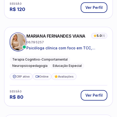
SESSÃO
Ver Perfil
R$
120
MARIANA FERNANDES VIANA
5.0
(
1
)
06/195257
Psicóloga clínica com foco em TCC,
neuropsicopedagogia e acompanhamento
do neurodesenvolvimento.
Terapia Cognitivo-Comportamental
Neuropsicopedagogia
Educação Especial
CRP ativo
Online
Avaliações
SESSÃO
Ver Perfil
R$
80