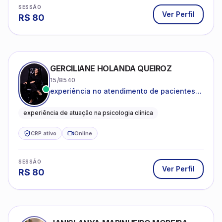
SESSÃO
Ver Perfil
R$
80
GERCILIANE HOLANDA QUEIROZ
15/8540
experiência no atendimento de pacientes
ansiosos, com histórico de pensamentos
catastróficos e comportamentos
experiência de atuação na psicologia clínica
autolesivos.
CRP ativo
Online
SESSÃO
Ver Perfil
R$
80