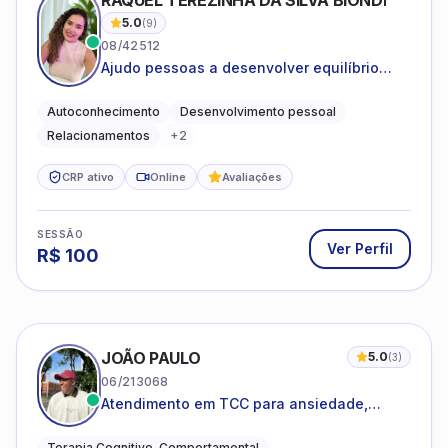
RAQUEL TEREZINHA DA SILVA BIONDI
5.0
(
9
)
08/42512
Ajudo pessoas a desenvolver equilíbrio
emocional e relações mais saudáveis
Autoconhecimento
Desenvolvimento pessoal
Relacionamentos
+
2
CRP ativo
Online
Avaliações
SESSÃO
Ver Perfil
R$
100
JOÃO PAULO
5.0
(
3
)
06/213068
Atendimento em TCC para ansiedade,
estresse e desenvolvimento de autonomia
emocional
Terapia Cognitivo-Comportamental