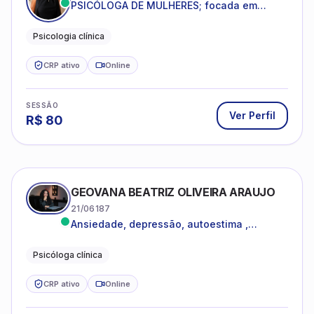
PSICÓLOGA DE MULHERES; focada em
melhorar relacionamentos os conflitos,
dentro da sua realidade.
Psicologia clínica
CRP ativo
Online
SESSÃO
Ver Perfil
R$
80
GEOVANA BEATRIZ OLIVEIRA ARAUJO
21/06187
Ansiedade, depressão, autoestima ,
autoconhecimento
Psicóloga clínica
CRP ativo
Online