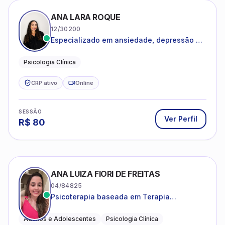
ANA LARA ROQUE
12/30200
Especializado em ansiedade, depressão e
desenvolvimento emocional
Psicologia Clínica
CRP ativo
Online
SESSÃO
Ver Perfil
R$
80
ANA LUIZA FIORI DE FREITAS
04/84825
Psicoterapia baseada em Terapia
Cognitivo-Comportamental
Adultos e Adolescentes
Psicologia Clínica