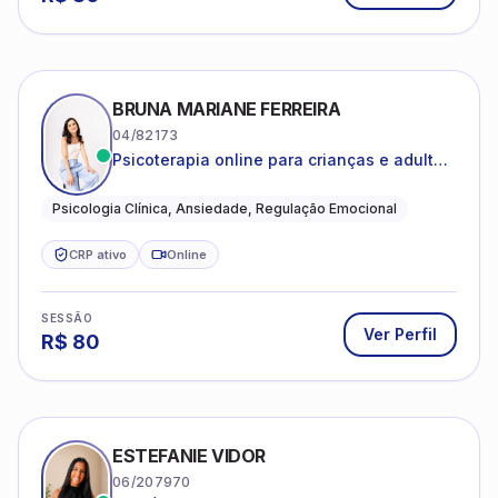
BRUNA MARIANE FERREIRA
04/82173
Psicoterapia online para crianças e adultos
que desejam compreender suas emoções,
reduzir a ansiedade e construir uma vida
Psicologia Clínica, Ansiedade, Regulação Emocional
com mais equilíbrio e sentido
CRP ativo
Online
SESSÃO
Ver Perfil
R$
80
ESTEFANIE VIDOR
06/207970