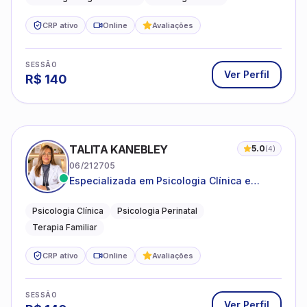
CRP ativo
Online
Avaliações
SESSÃO
Ver Perfil
R$
140
TALITA KANEBLEY
5.0
(
4
)
06/212705
Especializada em Psicologia Clínica e
Perinatal para adolescentes, adultos e
famílias
Psicologia Clínica
Psicologia Perinatal
Terapia Familiar
CRP ativo
Online
Avaliações
SESSÃO
Ver Perfil