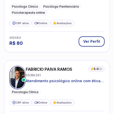
dificuldades emocionais, conflitos
familiares e questões comportamentais.
Psicólogo Clinico
Psicólogo Penitenciário
Psicoterapeuta online
CRP ativo
Online
Avaliações
SESSÃO
Ver Perfil
R$
80
FABRICIO PAIVA RAMOS
5.0
(
3
)
05/86351
Atendimento psicológico online com ética,
sigilo e acolhimento.
Psicologia Clínica
CRP ativo
Online
Avaliações