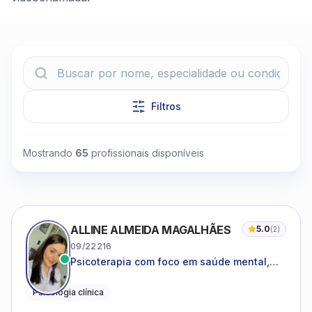
Filtros
Clique para assistir
Mostrando
65
profissionais disponíveis
ALLINE ALMEIDA MAGALHÃES
5.0
(
2
)
09/22216
Psicoterapia com foco em saúde mental,
relações interpessoais e autoestima para
adolescentes e adultos.
Psicologia clínica