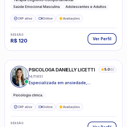
Saúde Emocional Masculina
Adolescentes e Adultos
CRP ativo
Online
Avaliações
SESSÃO
Ver Perfil
R$
120
PSICOLOGA DANIELLY LICETTI
5.0
(
5
)
14/11651
Especializada em ansiedade,
autoconhecimento, depressão.
Psicologia clinica.
CRP ativo
Online
Avaliações
SESSÃO