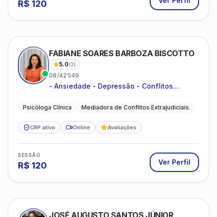
Ver Perfil
R$
120
FABIANE SOARES BARBOZA BISCOTTO
5.0
(
3
)
08/42549
- Ansiedade - Depressão - Conflitos
conjugais - Conflitos familiares e
relacionamentos - Autoestima -
Psicóloga Clínica
Mediadora de Conflitos Extrajudiciais.
Desenvolvimento emocional
CRP ativo
Online
Avaliações
SESSÃO
Ver Perfil
R$
120
JOSÉ AUGUSTO SANTOS JÚNIOR