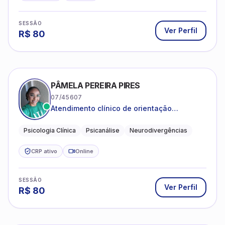
SESSÃO
Ver Perfil
R$
80
PÂMELA PEREIRA PIRES
07/45607
Atendimento clínico de orientação
psicanalítica para adolescentes, adultos e
crianças neurotípicas
Psicologia Clínica
Psicanálise
Neurodivergências
CRP ativo
Online
SESSÃO
Ver Perfil
R$
80