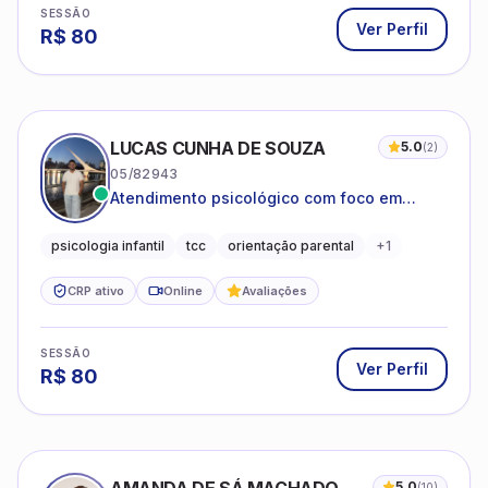
SESSÃO
Ver Perfil
R$
80
LUCAS CUNHA DE SOUZA
5.0
(
2
)
05/82943
Atendimento psicológico com foco em
Terapia Cognitivo-Comportamental (TCC),
promovendo equilíbrio emocional e
psicologia infantil
tcc
orientação parental
+
1
qualidade de vida.
CRP ativo
Online
Avaliações
SESSÃO
Ver Perfil
R$
80
5.0
(
10
)