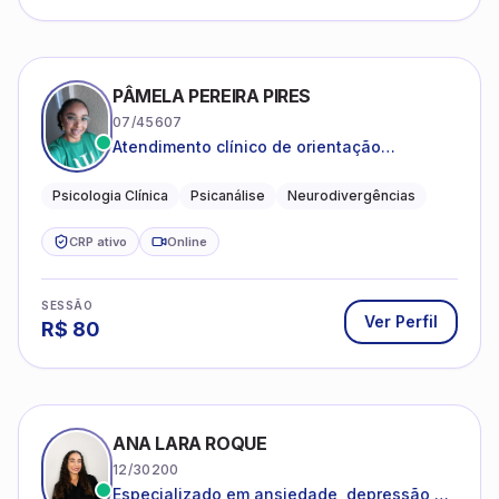
PÂMELA PEREIRA PIRES
07/45607
Atendimento clínico de orientação
psicanalítica para adolescentes, adultos e
crianças neurotípicas
Psicologia Clínica
Psicanálise
Neurodivergências
CRP ativo
Online
SESSÃO
Ver Perfil
R$
80
ANA LARA ROQUE
12/30200
Especializado em ansiedade, depressão e