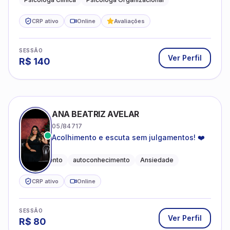
CRP ativo
Online
Avaliações
SESSÃO
Ver Perfil
R$
140
ANA BEATRIZ AVELAR
05/84717
Acolhimento e escuta sem julgamentos! ❤️
Acolhimento
autoconhecimento
Ansiedade
CRP ativo
Online
SESSÃO
Ver Perfil
R$
80