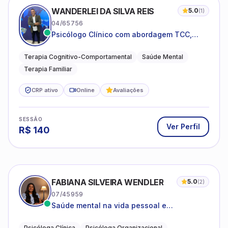
WANDERLEI DA SILVA REIS
5.0
(
1
)
04/65756
Psicólogo Clínico com abordagem TCC,
especializado em saúde mental e terapia
sistêmica
Terapia Cognitivo-Comportamental
Saúde Mental
Terapia Familiar
CRP ativo
Online
Avaliações
SESSÃO
Ver Perfil
R$
140
FABIANA SILVEIRA WENDLER
5.0
(
2
)
07/45959
Saúde mental na vida pessoal e
profissional.
Psicóloga Clínica
Psicóloga Organizacional