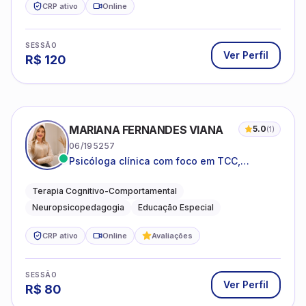
CRP ativo
Online
SESSÃO
Ver Perfil
R$
120
MARIANA FERNANDES VIANA
5.0
(
1
)
06/195257
Psicóloga clínica com foco em TCC,
neuropsicopedagogia e acompanhamento
do neurodesenvolvimento.
Terapia Cognitivo-Comportamental
Neuropsicopedagogia
Educação Especial
CRP ativo
Online
Avaliações
SESSÃO
Ver Perfil
R$
80