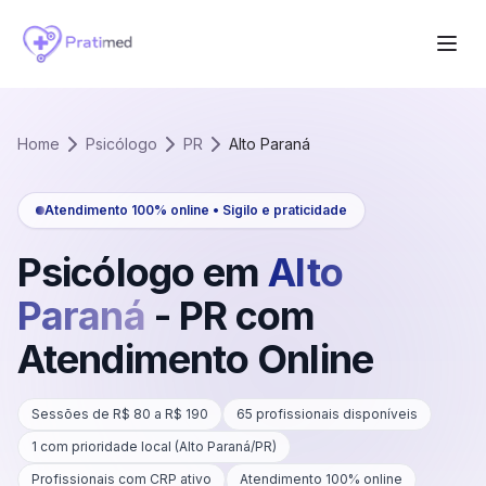
Home
Psicólogo
PR
Alto Paraná
Atendimento 100% online • Sigilo e praticidade
Psicólogo em
Alto
Paraná
-
PR
com
Atendimento Online
Sessões de R$
80
a R$
190
65
profissionais disponíveis
1
com prioridade local (
Alto Paraná
/
PR
)
Profissionais com CRP ativo
Atendimento 100% online