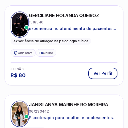
GERCILIANE HOLANDA QUEIROZ
15/8540
experiência no atendimento de pacientes
ansiosos, com histórico de pensamentos
catastróficos e comportamentos
experiência de atuação na psicologia clínica
autolesivos.
CRP ativo
Online
SESSÃO
Ver Perfil
R$
80
JANISLANYA MARINHEIRO MOREIRA
06/233442
Psicoterapia para adultos e adolescentes.