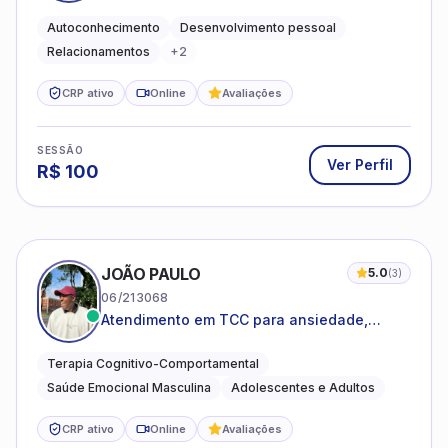
emocional e relações mais saudáveis
Autoconhecimento
Desenvolvimento pessoal
Relacionamentos
+
2
CRP ativo
Online
Avaliações
SESSÃO
Ver Perfil
R$
100
JOÃO PAULO
5.0
(
3
)
06/213068
Atendimento em TCC para ansiedade,
estresse e desenvolvimento de autonomia
emocional
Terapia Cognitivo-Comportamental
Saúde Emocional Masculina
Adolescentes e Adultos
CRP ativo
Online
Avaliações