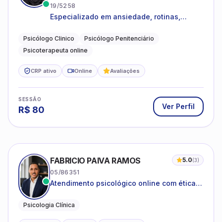
19/5258
Especializado em ansiedade, rotinas,
dificuldades emocionais, conflitos
familiares e questões comportamentais.
Psicólogo Clinico
Psicólogo Penitenciário
Psicoterapeuta online
CRP ativo
Online
Avaliações
SESSÃO
Ver Perfil
R$
80
FABRICIO PAIVA RAMOS
5.0
(
3
)
05/86351
Atendimento psicológico online com ética,
sigilo e acolhimento.
Psicologia Clínica