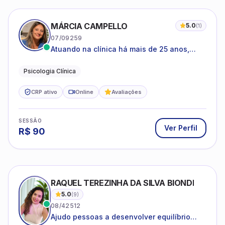
MÁRCIA CAMPELLO
5.0
(
1
)
07/09259
Atuando na clínica há mais de 25 anos,
amparada pela psicanálise e suas
estruturas, com experiência em
Psicologia Clínica
atendimento a jovens e adultos.
CRP ativo
Online
Avaliações
SESSÃO
Ver Perfil
R$
90
RAQUEL TEREZINHA DA SILVA BIONDI
5.0
(
9
)
08/42512
Ajudo pessoas a desenvolver equilíbrio