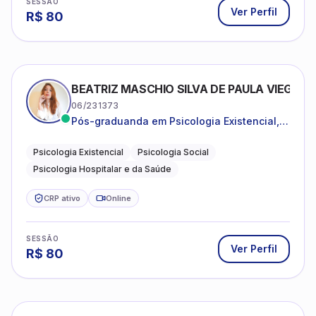
SESSÃO
Ver Perfil
R$
80
BEATRIZ MASCHIO SILVA DE PAULA VIEGAS
06/231373
Pós-graduanda em Psicologia Existencial,
Psicologia Social e Psicologia Hospitalar e
da Saúde.
Psicologia Existencial
Psicologia Social
Psicologia Hospitalar e da Saúde
CRP ativo
Online
SESSÃO
Ver Perfil
R$
80