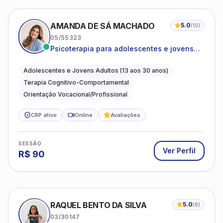
AMANDA DE SÁ MACHADO
5.0
(
10
)
05/55323
Psicoterapia para adolescentes e jovens
adultos com foco em ansiedade,
autoestima, relações e orientação
Adolescentes e Jovens Adultos (13 aos 30 anos)
profissional
Terapia Cognitivo-Comportamental
Orientação Vocacional/Profissional
CRP ativo
Online
Avaliações
SESSÃO
Ver Perfil
R$
90
RAQUEL BENTO DA SILVA
5.0
(
8
)
03/30147