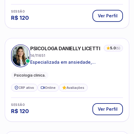
SESSÃO
Ver Perfil
R$
120
PSICOLOGA DANIELLY LICETTI
5.0
(
5
)
14/11651
Especializada em ansiedade,
autoconhecimento, depressão.
Psicologia clinica.
CRP ativo
Online
Avaliações
SESSÃO
Ver Perfil
R$
120