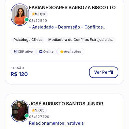
FABIANE SOARES BARBOZA BISCOTTO
5.0
(
3
)
08/42549
- Ansiedade - Depressão - Conflitos
conjugais - Conflitos familiares e
relacionamentos - Autoestima -
Psicóloga Clínica
Mediadora de Conflitos Extrajudiciais.
Desenvolvimento emocional
CRP ativo
Online
Avaliações
SESSÃO
Ver Perfil
R$
120
JOSÉ AUGUSTO SANTOS JÚNIOR
5.0
(
1
)
06/227720
Relacionamentos Instáveis