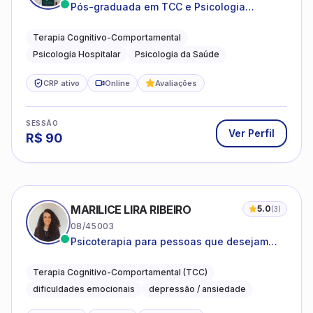
Pós-graduada em TCC e Psicologia
Hospitalar e da Saúde
Terapia Cognitivo-Comportamental
Psicologia Hospitalar
Psicologia da Saúde
CRP ativo
Online
Avaliações
SESSÃO
Ver Perfil
R$
90
MARILICE LIRA RIBEIRO
5.0
(
3
)
08/45003
Psicoterapia para pessoas que desejam
compreender as emoções e lidar com as
dificuldades do dia a dia
Terapia Cognitivo-Comportamental (TCC)
dificuldades emocionais
depressão / ansiedade