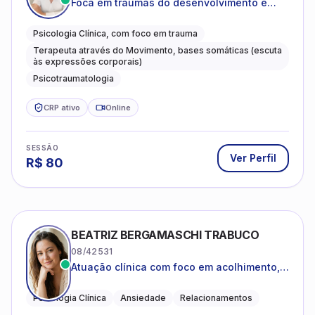
Foca em traumas do desenvolvimento e
traumas complexos
Psicologia Clínica, com foco em trauma
Terapeuta através do Movimento, bases somáticas (escuta
às expressões corporais)
Psicotraumatologia
CRP ativo
Online
SESSÃO
Ver Perfil
R$
80
BEATRIZ BERGAMASCHI TRABUCO
08/42531
Atuação clínica com foco em acolhimento,
autoestima, ansiedade e transições de vida
Psicologia Clínica
Ansiedade
Relacionamentos