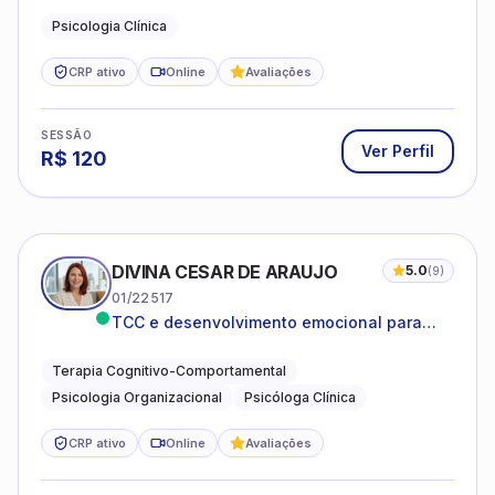
Psicologia Clínica
CRP ativo
Online
Avaliações
SESSÃO
Ver Perfil
R$
120
DIVINA CESAR DE ARAUJO
5.0
(
9
)
01/22517
TCC e desenvolvimento emocional para
adultos e idosos
Terapia Cognitivo-Comportamental
Psicologia Organizacional
Psicóloga Clínica
CRP ativo
Online
Avaliações