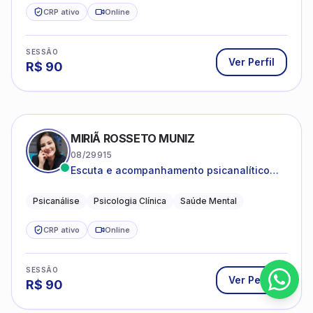
CRP ativo
Online
SESSÃO
Ver Perfil
R$
90
MIRIÃ ROSSETO MUNIZ
08/29915
Escuta e acompanhamento psicanalítico
para adultos e adolescentes.
Psicanálise
Psicologia Clínica
Saúde Mental
CRP ativo
Online
SESSÃO
Ver Perfil
R$
90