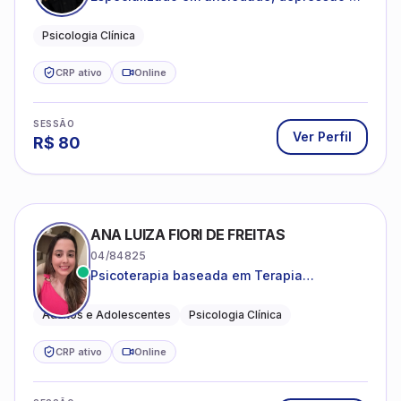
desenvolvimento emocional
Psicologia Clínica
CRP ativo
Online
SESSÃO
Ver Perfil
R$
80
ANA LUIZA FIORI DE FREITAS
04/84825
Psicoterapia baseada em Terapia
Cognitivo-Comportamental
Adultos e Adolescentes
Psicologia Clínica
CRP ativo
Online