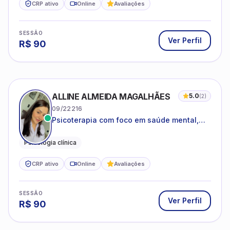
CRP ativo
Online
Avaliações
SESSÃO
Ver Perfil
R$
90
ALLINE ALMEIDA MAGALHÃES
5.0
(
2
)
09/22216
Psicoterapia com foco em saúde mental,
relações interpessoais e autoestima para
adolescentes e adultos.
Psicologia clínica
CRP ativo
Online
Avaliações
SESSÃO
Ver Perfil
R$
90