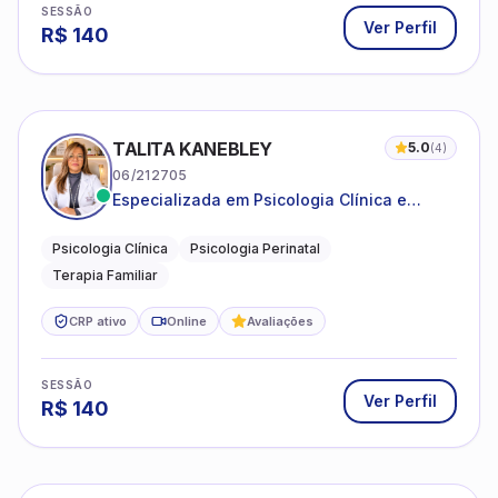
SESSÃO
Ver Perfil
R$
140
TALITA KANEBLEY
5.0
(
4
)
06/212705
Especializada em Psicologia Clínica e
Perinatal para adolescentes, adultos e
famílias
Psicologia Clínica
Psicologia Perinatal
Terapia Familiar
CRP ativo
Online
Avaliações
SESSÃO
Ver Perfil
R$
140