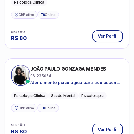
Psicóloga Clínica
CRP ativo
Online
SESSÃO
Ver Perfil
R$
80
JOÃO PAULO GONZAGA MENDES
06/235054
Atendimento psicológico para adolescentes
e adultos com foco em ansiedade,
depressão e autoestima.
Psicologia Clínica
Saúde Mental
Psicoterapia
CRP ativo
Online
SESSÃO
Ver Perfil
R$
80