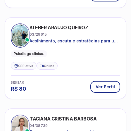
KLEBER ARAUJO QUEIROZ
03/29615
Acolhimento, escuta e estratégias para uma
vida mais saudável.
Psicólogo clínico.
CRP ativo
Online
SESSÃO
Ver Perfil
R$
80
TACIANA CRISTINA BARBOSA
04/38739