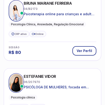
BRUNA MARIANE FERREIRA
04/82173
Psicoterapia online para crianças e adultos
que desejam compreender suas emoções,
reduzir a ansiedade e construir uma vida
Psicologia Clínica, Ansiedade, Regulação Emocional
com mais equilíbrio e sentido
CRP ativo
Online
SESSÃO
Ver Perfil
R$
80
ESTEFANIE VIDOR
06/207970
PSICÓLOGA DE MULHERES; focada em
melhorar relacionamentos os conflitos,
dentro da sua realidade.
Psicologia clínica