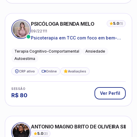
PSICÓLOGA BRENDA MELO
5.0
(
1
)
09/22111
Psicoterapia em TCC com foco em bem-
estar emocional e estratégias práticas para
o cotidiano
Terapia Cognitivo-Comportamental
Ansiedade
Autoestima
CRP ativo
Online
Avaliações
SESSÃO
Ver Perfil
R$
80
ANTONIO MAGNO BRITO DE OLIVEIRA SILVA
5.0
(
3
)