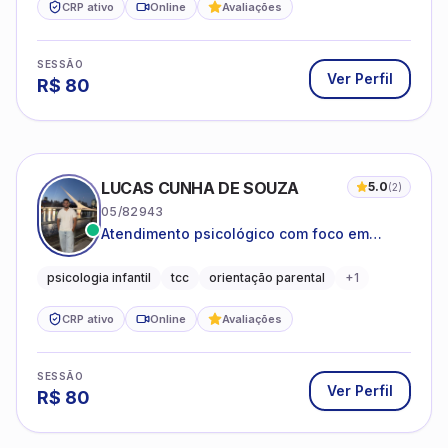
CRP ativo
Online
Avaliações
SESSÃO
Ver Perfil
R$
80
LUCAS CUNHA DE SOUZA
5.0
(
2
)
05/82943
Atendimento psicológico com foco em
Terapia Cognitivo-Comportamental (TCC),
promovendo equilíbrio emocional e
psicologia infantil
tcc
orientação parental
+
1
qualidade de vida.
CRP ativo
Online
Avaliações
SESSÃO
Ver Perfil
R$
80