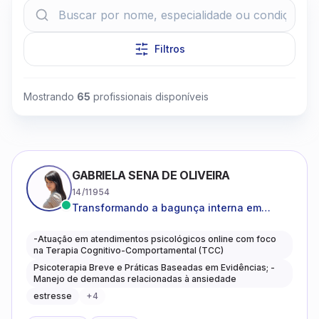
Filtros
Mostrando
65
profissionais disponíveis
Clique para assistir
GABRIELA SENA DE OLIVEIRA
14/11954
Transformando a bagunça interna em
autoconhecimento, clareza, leveza e
caminhos mais gentis para se viver.
-Atuação em atendimentos psicológicos online com foco
na Terapia Cognitivo-Comportamental (TCC)
Psicoterapia Breve e Práticas Baseadas em Evidências; -
Manejo de demandas relacionadas à ansiedade
estresse
+
4