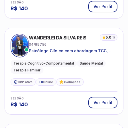
SESSÃO
Ver Perfil
R$
140
WANDERLEI DA SILVA REIS
5.0
(
1
)
04/65756
Psicólogo Clínico com abordagem TCC,
especializado em saúde mental e terapia
sistêmica
Terapia Cognitivo-Comportamental
Saúde Mental
Terapia Familiar
CRP ativo
Online
Avaliações
SESSÃO
Ver Perfil
R$
140