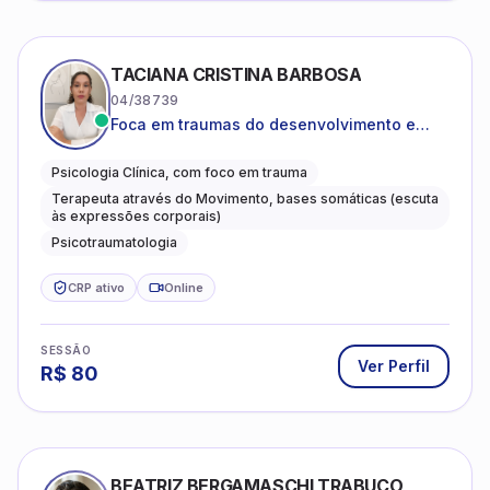
TACIANA CRISTINA BARBOSA
04/38739
Foca em traumas do desenvolvimento e
traumas complexos
Psicologia Clínica, com foco em trauma
Terapeuta através do Movimento, bases somáticas (escuta
às expressões corporais)
Psicotraumatologia
CRP ativo
Online
SESSÃO
Ver Perfil
R$
80
BEATRIZ BERGAMASCHI TRABUCO