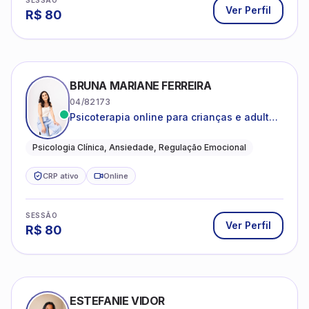
SESSÃO
Ver Perfil
R$
80
BRUNA MARIANE FERREIRA
04/82173
Psicoterapia online para crianças e adultos
que desejam compreender suas emoções,
reduzir a ansiedade e construir uma vida
Psicologia Clínica, Ansiedade, Regulação Emocional
com mais equilíbrio e sentido
CRP ativo
Online
SESSÃO
Ver Perfil
R$
80
ESTEFANIE VIDOR