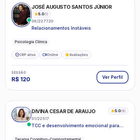
JOSÉ AUGUSTO SANTOS JÚNIOR
5.0
(
1
)
06/227720
Relacionamentos Instáveis
Psicologia Clínica
CRP ativo
Online
Avaliações
SESSÃO
Ver Perfil
R$
120
DIVINA CESAR DE ARAUJO
5.0
(
9
)
01/22517
TCC e desenvolvimento emocional para
adultos e idosos
Terapia Cognitivo-Comportamental