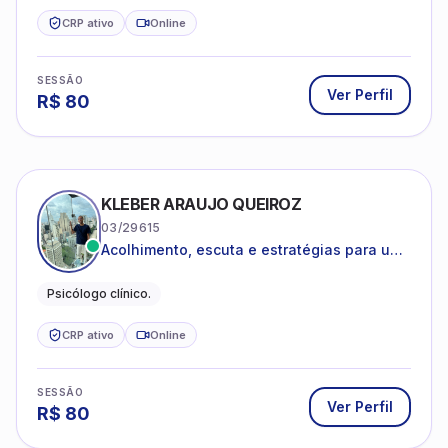
CRP ativo
Online
SESSÃO
Ver Perfil
R$
80
KLEBER ARAUJO QUEIROZ
03/29615
Acolhimento, escuta e estratégias para uma
vida mais saudável.
Psicólogo clínico.
CRP ativo
Online
SESSÃO
Ver Perfil
R$
80