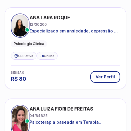
ANA LARA ROQUE
12/30200
Especializado em ansiedade, depressão e
desenvolvimento emocional
Psicologia Clínica
CRP ativo
Online
SESSÃO
Ver Perfil
R$
80
ANA LUIZA FIORI DE FREITAS
04/84825
Psicoterapia baseada em Terapia
Cognitivo-Comportamental