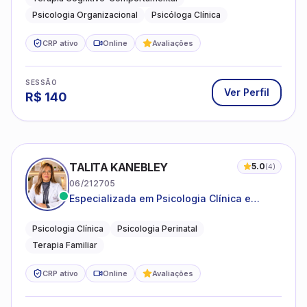
Psicologia Organizacional
Psicóloga Clínica
CRP ativo
Online
Avaliações
SESSÃO
Ver Perfil
R$
140
TALITA KANEBLEY
5.0
(
4
)
06/212705
Especializada em Psicologia Clínica e
Perinatal para adolescentes, adultos e
famílias
Psicologia Clínica
Psicologia Perinatal
Terapia Familiar
CRP ativo
Online
Avaliações