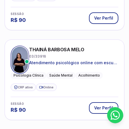
SESSÃO
Ver Perfil
R$
90
THAINÁ BARBOSA MELO
03/33916
Atendimento psicológico online com escuta
acolhedora e foco no seu bem-estar
emocional
Psicologia Clínica
Saúde Mental
Acolhimento
CRP ativo
Online
SESSÃO
Ver Perfil
R$
90