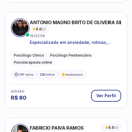
ANTONIO MAGNO BRITO DE OLIVEIRA SILVA
5.0
(
3
)
19/5258
Especializado em ansiedade, rotinas,
dificuldades emocionais, conflitos
familiares e questões comportamentais.
Psicólogo Clinico
Psicólogo Penitenciário
Psicoterapeuta online
CRP ativo
Online
Avaliações
SESSÃO
Ver Perfil
R$
80
FABRICIO PAIVA RAMOS
5.0
(
3
)