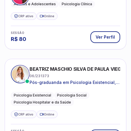
Adultos e Adolescentes
Psicologia Clínica
CRP ativo
Online
SESSÃO
Ver Perfil
R$
80
BEATRIZ MASCHIO SILVA DE PAULA VIEGAS
06/231373
Pós-graduanda em Psicologia Existencial,
Psicologia Social e Psicologia Hospitalar e
da Saúde.
Psicologia Existencial
Psicologia Social
Psicologia Hospitalar e da Saúde
CRP ativo
Online