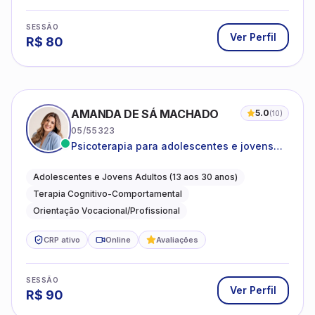
SESSÃO
Ver Perfil
R$
80
AMANDA DE SÁ MACHADO
5.0
(
10
)
05/55323
Psicoterapia para adolescentes e jovens
adultos com foco em ansiedade,
autoestima, relações e orientação
Adolescentes e Jovens Adultos (13 aos 30 anos)
profissional
Terapia Cognitivo-Comportamental
Orientação Vocacional/Profissional
CRP ativo
Online
Avaliações
SESSÃO
Ver Perfil
R$
90