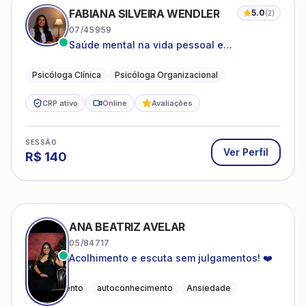
FABIANA SILVEIRA WENDLER
5.0
(
2
)
07/45959
Saúde mental na vida pessoal e
profissional.
Psicóloga Clínica
Psicóloga Organizacional
CRP ativo
Online
Avaliações
SESSÃO
Ver Perfil
R$
140
ANA BEATRIZ AVELAR
05/84717
Acolhimento e escuta sem julgamentos! ❤️
Acolhimento
autoconhecimento
Ansiedade