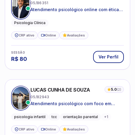
05/86351
Atendimento psicológico online com ética,
sigilo e acolhimento.
Psicologia Clínica
CRP ativo
Online
Avaliações
SESSÃO
Ver Perfil
R$
80
LUCAS CUNHA DE SOUZA
5.0
(
2
)
05/82943
Atendimento psicológico com foco em
Terapia Cognitivo-Comportamental (TCC),
promovendo equilíbrio emocional e
psicologia infantil
tcc
orientação parental
+
1
qualidade de vida.
CRP ativo
Online
Avaliações