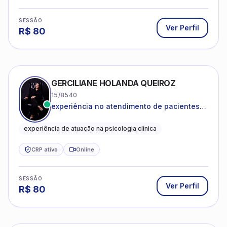
SESSÃO
Ver Perfil
R$
80
GERCILIANE HOLANDA QUEIROZ
15/8540
experiência no atendimento de pacientes
ansiosos, com histórico de pensamentos
catastróficos e comportamentos
experiência de atuação na psicologia clínica
autolesivos.
CRP ativo
Online
SESSÃO
Ver Perfil
R$
80