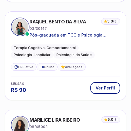
RAQUEL BENTO DA SILVA
5.0
(
8
)
03/30147
Pós-graduada em TCC e Psicologia
Hospitalar e da Saúde
Terapia Cognitivo-Comportamental
Psicologia Hospitalar
Psicologia da Saúde
CRP ativo
Online
Avaliações
SESSÃO
Ver Perfil
R$
90
MARILICE LIRA RIBEIRO
5.0
(
3
)
08/45003