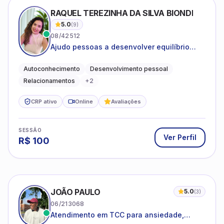
RAQUEL TEREZINHA DA SILVA BIONDI
5.0
(
9
)
08/42512
Ajudo pessoas a desenvolver equilíbrio
emocional e relações mais saudáveis
Autoconhecimento
Desenvolvimento pessoal
Relacionamentos
+
2
CRP ativo
Online
Avaliações
SESSÃO
Ver Perfil
R$
100
JOÃO PAULO
5.0
(
3
)
06/213068
Atendimento em TCC para ansiedade,