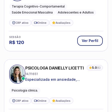
estresse e desenvolvimento de autonomia
emocional
Terapia Cognitivo-Comportamental
Saúde Emocional Masculina
Adolescentes e Adultos
CRP ativo
Online
Avaliações
SESSÃO
Ver Perfil
R$
120
PSICOLOGA DANIELLY LICETTI
5.0
(
5
)
14/11651
Especializada em ansiedade,
autoconhecimento, depressão.
Psicologia clinica.
CRP ativo
Online
Avaliações