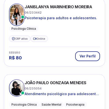
JANISLANYA MARINHEIRO MOREIRA
06/233442
Psicoterapia para adultos e adolescentes.
Psicóloga Clínica
CRP ativo
Online
SESSÃO
Ver Perfil
R$
80
JOÃO PAULO GONZAGA MENDES
06/235054
Atendimento psicológico para adolescentes
e adultos com foco em ansiedade,
depressão e autoestima.
Psicologia Clínica
Saúde Mental
Psicoterapia