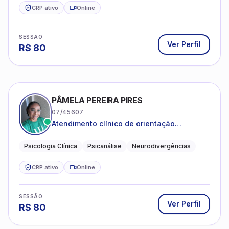
CRP ativo
Online
SESSÃO
Ver Perfil
R$
80
PÂMELA PEREIRA PIRES
07/45607
Atendimento clínico de orientação
psicanalítica para adolescentes, adultos e
crianças neurotípicas
Psicologia Clínica
Psicanálise
Neurodivergências
CRP ativo
Online
SESSÃO
Ver Perfil
R$
80