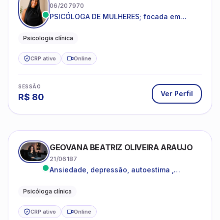
06/207970
PSICÓLOGA DE MULHERES; focada em
melhorar relacionamentos os conflitos,
dentro da sua realidade.
Psicologia clínica
CRP ativo
Online
SESSÃO
Ver Perfil
R$
80
GEOVANA BEATRIZ OLIVEIRA ARAUJO
21/06187
Ansiedade, depressão, autoestima ,
autoconhecimento
Psicóloga clínica
CRP ativo
Online