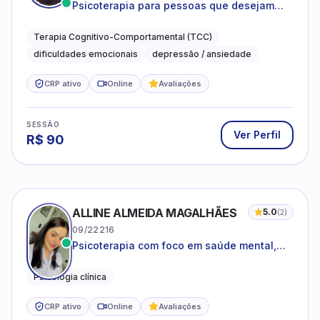
Psicoterapia para pessoas que desejam
compreender as emoções e lidar com as
dificuldades do dia a dia
Terapia Cognitivo-Comportamental (TCC)
dificuldades emocionais
depressão / ansiedade
CRP ativo
Online
Avaliações
SESSÃO
Ver Perfil
R$
90
ALLINE ALMEIDA MAGALHÃES
5.0
(
2
)
09/22216
Psicoterapia com foco em saúde mental,
relações interpessoais e autoestima para
adolescentes e adultos.
Psicologia clínica
CRP ativo
Online
Avaliações