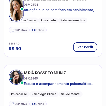
08/42531
Atuação clínica com foco em acolhimento,
autoestima, ansiedade e transições de vida
Psicologia Clínica
Ansiedade
Relacionamentos
CRP ativo
Online
SESSÃO
Ver Perfil
R$
90
MIRIÃ ROSSETO MUNIZ
08/29915
Escuta e acompanhamento psicanalítico
para adultos e adolescentes.
Psicanálise
Psicologia Clínica
Saúde Mental
CRP ativo
Online