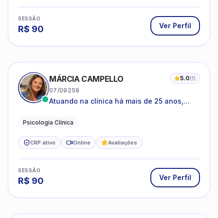
SESSÃO
Ver Perfil
R$
90
MÁRCIA CAMPELLO
5.0
(
1
)
07/09259
Atuando na clínica há mais de 25 anos,
amparada pela psicanálise e suas
estruturas, com experiência em
Psicologia Clínica
atendimento a jovens e adultos.
CRP ativo
Online
Avaliações
SESSÃO
Ver Perfil
R$
90