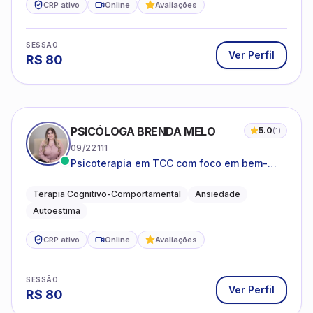
CRP ativo
Online
Avaliações
SESSÃO
Ver Perfil
R$
80
PSICÓLOGA BRENDA MELO
5.0
(
1
)
09/22111
Psicoterapia em TCC com foco em bem-
estar emocional e estratégias práticas para
o cotidiano
Terapia Cognitivo-Comportamental
Ansiedade
Autoestima
CRP ativo
Online
Avaliações
SESSÃO
Ver Perfil
R$
80