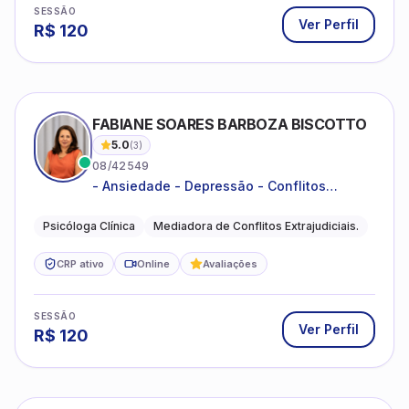
SESSÃO
Ver Perfil
R$
120
FABIANE SOARES BARBOZA BISCOTTO
5.0
(
3
)
08/42549
- Ansiedade - Depressão - Conflitos
conjugais - Conflitos familiares e
relacionamentos - Autoestima -
Psicóloga Clínica
Mediadora de Conflitos Extrajudiciais.
Desenvolvimento emocional
CRP ativo
Online
Avaliações
SESSÃO
Ver Perfil
R$
120