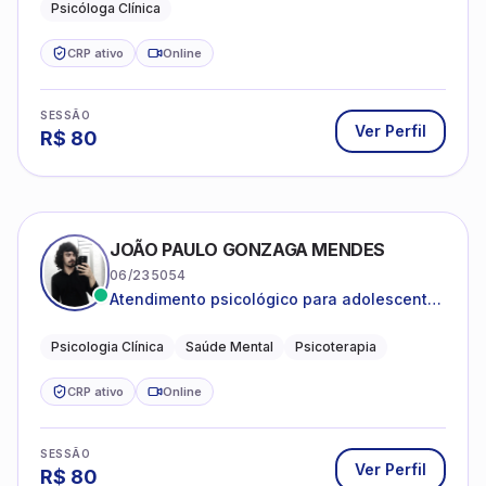
Psicóloga Clínica
CRP ativo
Online
SESSÃO
Ver Perfil
R$
80
JOÃO PAULO GONZAGA MENDES
06/235054
Atendimento psicológico para adolescentes
e adultos com foco em ansiedade,
depressão e autoestima.
Psicologia Clínica
Saúde Mental
Psicoterapia
CRP ativo
Online
SESSÃO
Ver Perfil
R$
80