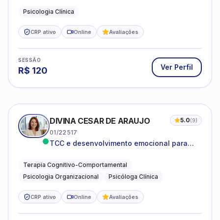
Psicologia Clínica
CRP ativo
Online
Avaliações
SESSÃO
Ver Perfil
R$
120
DIVINA CESAR DE ARAUJO
5.0
(
9
)
01/22517
TCC e desenvolvimento emocional para
adultos e idosos
Terapia Cognitivo-Comportamental
Psicologia Organizacional
Psicóloga Clínica
CRP ativo
Online
Avaliações