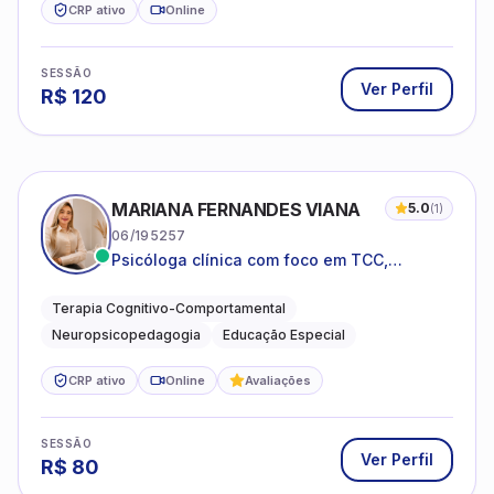
CRP ativo
Online
SESSÃO
Ver Perfil
R$
120
MARIANA FERNANDES VIANA
5.0
(
1
)
06/195257
Psicóloga clínica com foco em TCC,
neuropsicopedagogia e acompanhamento
do neurodesenvolvimento.
Terapia Cognitivo-Comportamental
Neuropsicopedagogia
Educação Especial
CRP ativo
Online
Avaliações
SESSÃO
Ver Perfil
R$
80