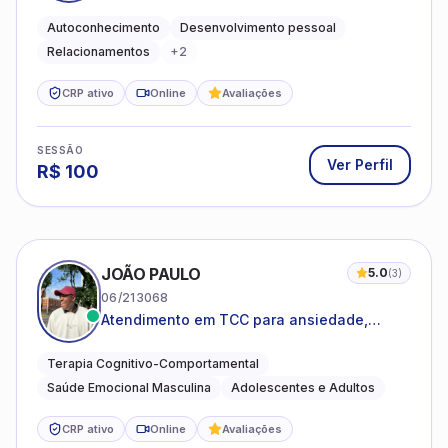
emocional e relações mais saudáveis
Autoconhecimento
Desenvolvimento pessoal
Relacionamentos
+
2
CRP ativo
Online
Avaliações
SESSÃO
Ver Perfil
R$
100
JOÃO PAULO
5.0
(
3
)
06/213068
Atendimento em TCC para ansiedade,
estresse e desenvolvimento de autonomia
emocional
Terapia Cognitivo-Comportamental
Saúde Emocional Masculina
Adolescentes e Adultos
CRP ativo
Online
Avaliações