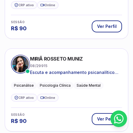
CRP ativo
Online
SESSÃO
Ver Perfil
R$
90
MIRIÃ ROSSETO MUNIZ
08/29915
Escuta e acompanhamento psicanalítico
para adultos e adolescentes.
Psicanálise
Psicologia Clínica
Saúde Mental
CRP ativo
Online
SESSÃO
Ver Perfil
R$
90