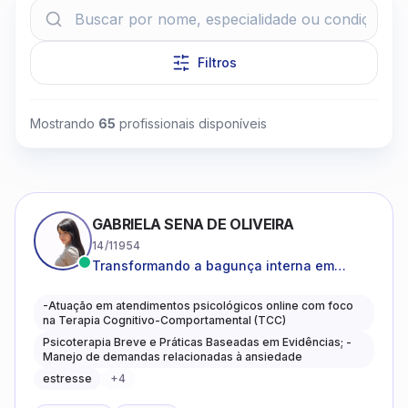
Filtros
Mostrando
65
profissionais disponíveis
Clique para assistir
GABRIELA SENA DE OLIVEIRA
14/11954
Transformando a bagunça interna em
autoconhecimento, clareza, leveza e
caminhos mais gentis para se viver.
-Atuação em atendimentos psicológicos online com foco
na Terapia Cognitivo-Comportamental (TCC)
Psicoterapia Breve e Práticas Baseadas em Evidências; -
Manejo de demandas relacionadas à ansiedade
estresse
+
4