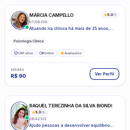
MÁRCIA CAMPELLO
5.0
(
1
)
07/09259
Atuando na clínica há mais de 25 anos,
amparada pela psicanálise e suas
estruturas, com experiência em
Psicologia Clínica
atendimento a jovens e adultos.
CRP ativo
Online
Avaliações
SESSÃO
Ver Perfil
R$
90
RAQUEL TEREZINHA DA SILVA BIONDI
5.0
(
9
)
08/42512
Ajudo pessoas a desenvolver equilíbrio