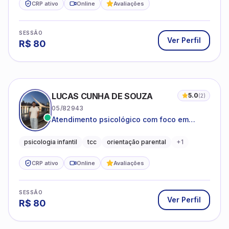
CRP ativo
Online
Avaliações
SESSÃO
Ver Perfil
R$
80
LUCAS CUNHA DE SOUZA
5.0
(
2
)
05/82943
Atendimento psicológico com foco em
Terapia Cognitivo-Comportamental (TCC),
promovendo equilíbrio emocional e
psicologia infantil
tcc
orientação parental
+
1
qualidade de vida.
CRP ativo
Online
Avaliações
SESSÃO
Ver Perfil
R$
80