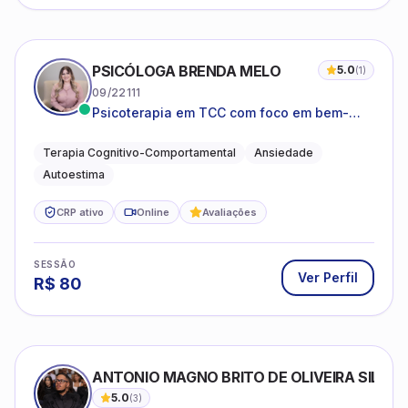
PSICÓLOGA BRENDA MELO
5.0
(
1
)
09/22111
Psicoterapia em TCC com foco em bem-
estar emocional e estratégias práticas para
o cotidiano
Terapia Cognitivo-Comportamental
Ansiedade
Autoestima
CRP ativo
Online
Avaliações
SESSÃO
Ver Perfil
R$
80
ANTONIO MAGNO BRITO DE OLIVEIRA SILVA
5.0
(
3
)