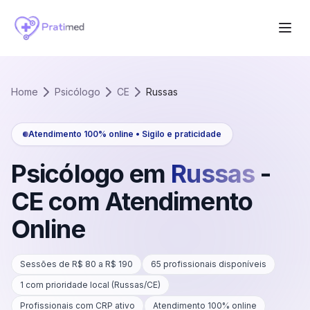
Home
Psicólogo
CE
Russas
Atendimento 100% online • Sigilo e praticidade
Psicólogo em
Russas
-
CE
com Atendimento
Online
Sessões de R$
80
a R$
190
65
profissionais disponíveis
1
com prioridade local (
Russas
/
CE
)
Profissionais com CRP ativo
Atendimento 100% online