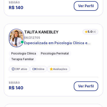
SESSÃO
Ver Perfil
R$
140
TALITA KANEBLEY
5.0
(
4
)
06/212705
Especializada em Psicologia Clínica e
Perinatal para adolescentes, adultos e
famílias
Psicologia Clínica
Psicologia Perinatal
Terapia Familiar
CRP ativo
Online
Avaliações
SESSÃO
Ver Perfil
R$
140