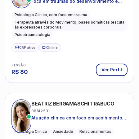
Foca em traumas do desenvolvimento e
traumas complexos
Psicologia Clínica, com foco em trauma
Terapeuta através do Movimento, bases somáticas (escuta
às expressões corporais)
Psicotraumatologia
CRP ativo
Online
SESSÃO
Ver Perfil
R$
80
BEATRIZ BERGAMASCHI TRABUCO
08/42531
Atuação clínica com foco em acolhimento,
autoestima, ansiedade e transições de vida
Psicologia Clínica
Ansiedade
Relacionamentos