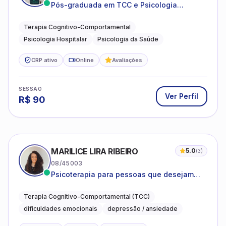
Pós-graduada em TCC e Psicologia
Hospitalar e da Saúde
Terapia Cognitivo-Comportamental
Psicologia Hospitalar
Psicologia da Saúde
CRP ativo
Online
Avaliações
SESSÃO
Ver Perfil
R$
90
MARILICE LIRA RIBEIRO
5.0
(
3
)
08/45003
Psicoterapia para pessoas que desejam
compreender as emoções e lidar com as
dificuldades do dia a dia
Terapia Cognitivo-Comportamental (TCC)
dificuldades emocionais
depressão / ansiedade