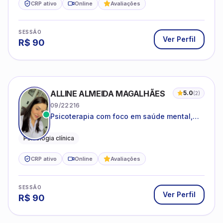
CRP ativo
Online
Avaliações
SESSÃO
Ver Perfil
R$
90
ALLINE ALMEIDA MAGALHÃES
5.0
(
2
)
09/22216
Psicoterapia com foco em saúde mental,
relações interpessoais e autoestima para
adolescentes e adultos.
Psicologia clínica
CRP ativo
Online
Avaliações
SESSÃO
Ver Perfil
R$
90