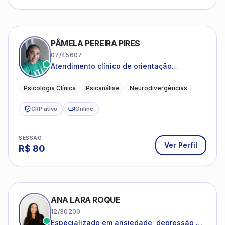
PÂMELA PEREIRA PIRES
07/45607
Atendimento clínico de orientação
psicanalítica para adolescentes, adultos e
crianças neurotípicas
Psicologia Clínica
Psicanálise
Neurodivergências
CRP ativo
Online
SESSÃO
Ver Perfil
R$
80
ANA LARA ROQUE
12/30200
Especializado em ansiedade, depressão e