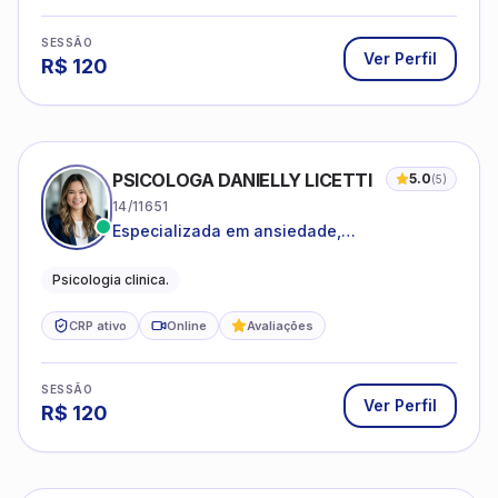
SESSÃO
Ver Perfil
R$
120
PSICOLOGA DANIELLY LICETTI
5.0
(
5
)
14/11651
Especializada em ansiedade,
autoconhecimento, depressão.
Psicologia clinica.
CRP ativo
Online
Avaliações
SESSÃO
Ver Perfil
R$
120