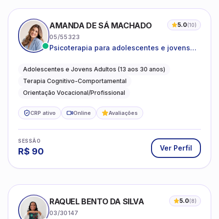
AMANDA DE SÁ MACHADO
5.0
(
10
)
05/55323
Psicoterapia para adolescentes e jovens
adultos com foco em ansiedade,
autoestima, relações e orientação
Adolescentes e Jovens Adultos (13 aos 30 anos)
profissional
Terapia Cognitivo-Comportamental
Orientação Vocacional/Profissional
CRP ativo
Online
Avaliações
SESSÃO
Ver Perfil
R$
90
RAQUEL BENTO DA SILVA
5.0
(
8
)
03/30147