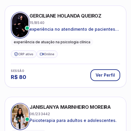
GERCILIANE HOLANDA QUEIROZ
15/8540
experiência no atendimento de pacientes
ansiosos, com histórico de pensamentos
catastróficos e comportamentos
experiência de atuação na psicologia clínica
autolesivos.
CRP ativo
Online
SESSÃO
Ver Perfil
R$
80
JANISLANYA MARINHEIRO MOREIRA
06/233442
Psicoterapia para adultos e adolescentes.