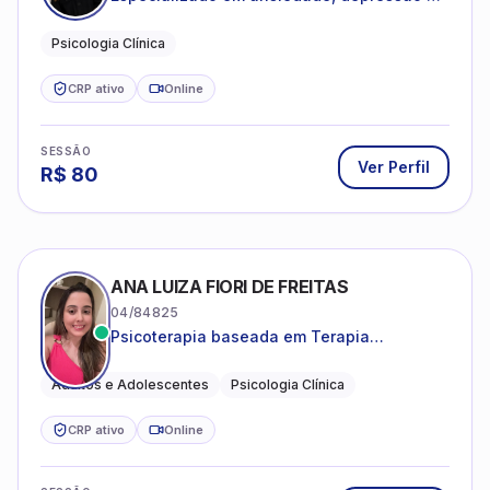
desenvolvimento emocional
Psicologia Clínica
CRP ativo
Online
SESSÃO
Ver Perfil
R$
80
ANA LUIZA FIORI DE FREITAS
04/84825
Psicoterapia baseada em Terapia
Cognitivo-Comportamental
Adultos e Adolescentes
Psicologia Clínica
CRP ativo
Online