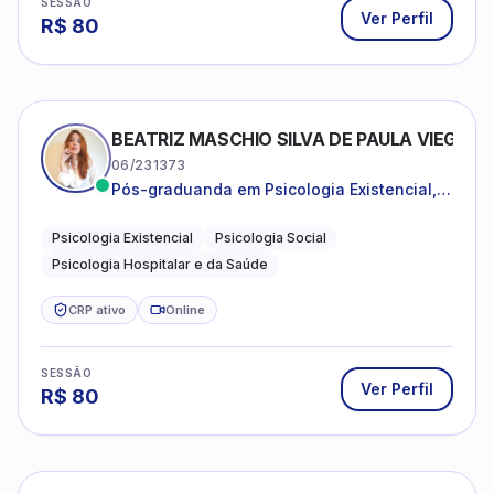
SESSÃO
Ver Perfil
R$
80
BEATRIZ MASCHIO SILVA DE PAULA VIEGAS
06/231373
Pós-graduanda em Psicologia Existencial,
Psicologia Social e Psicologia Hospitalar e
da Saúde.
Psicologia Existencial
Psicologia Social
Psicologia Hospitalar e da Saúde
CRP ativo
Online
SESSÃO
Ver Perfil
R$
80