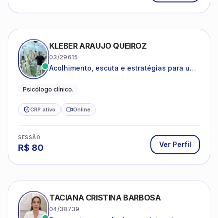
KLEBER ARAUJO QUEIROZ
03/29615
Acolhimento, escuta e estratégias para uma
vida mais saudável.
Psicólogo clínico.
CRP ativo
Online
SESSÃO
Ver Perfil
R$
80
TACIANA CRISTINA BARBOSA
04/38739