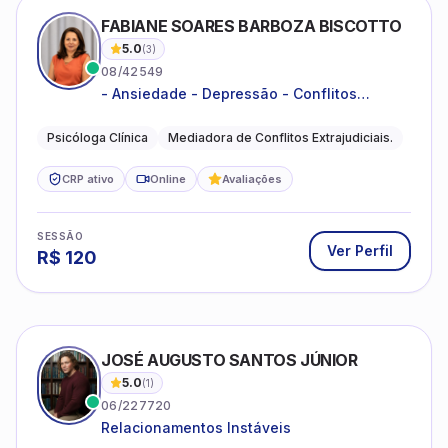
FABIANE SOARES BARBOZA BISCOTTO
5.0
(
3
)
08/42549
- Ansiedade - Depressão - Conflitos
conjugais - Conflitos familiares e
relacionamentos - Autoestima -
Psicóloga Clínica
Mediadora de Conflitos Extrajudiciais.
Desenvolvimento emocional
CRP ativo
Online
Avaliações
SESSÃO
Ver Perfil
R$
120
JOSÉ AUGUSTO SANTOS JÚNIOR
5.0
(
1
)
06/227720
Relacionamentos Instáveis