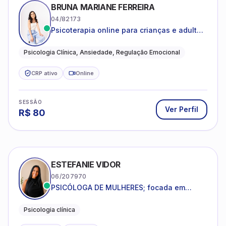
BRUNA MARIANE FERREIRA
04/82173
Psicoterapia online para crianças e adultos
que desejam compreender suas emoções,
reduzir a ansiedade e construir uma vida
Psicologia Clínica, Ansiedade, Regulação Emocional
com mais equilíbrio e sentido
CRP ativo
Online
SESSÃO
Ver Perfil
R$
80
ESTEFANIE VIDOR
06/207970
PSICÓLOGA DE MULHERES; focada em
melhorar relacionamentos os conflitos,
dentro da sua realidade.
Psicologia clínica