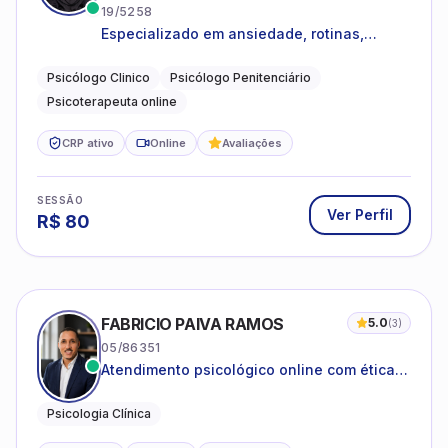
19/5258
Especializado em ansiedade, rotinas,
dificuldades emocionais, conflitos
familiares e questões comportamentais.
Psicólogo Clinico
Psicólogo Penitenciário
Psicoterapeuta online
CRP ativo
Online
Avaliações
SESSÃO
Ver Perfil
R$
80
FABRICIO PAIVA RAMOS
5.0
(
3
)
05/86351
Atendimento psicológico online com ética,
sigilo e acolhimento.
Psicologia Clínica