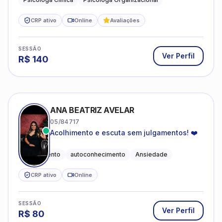
CRP ativo
Online
Avaliações
SESSÃO
Ver Perfil
R$
140
ANA BEATRIZ AVELAR
05/84717
Acolhimento e escuta sem julgamentos! ❤️
Acolhimento
autoconhecimento
Ansiedade
CRP ativo
Online
SESSÃO
Ver Perfil
R$
80