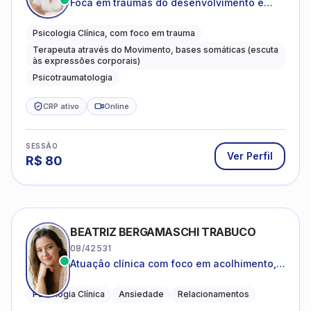
SESSÃO
Ver Perfil
R$
120
BRUNNO TURÍBIO ROCHA
23/003452
Escuta acolhedora, ética e baseada em
evidências
Psicologia Clínica
Acolhimento
Bem-estar emocional
CRP ativo
Online
SESSÃO
Ver Perfil
R$
130