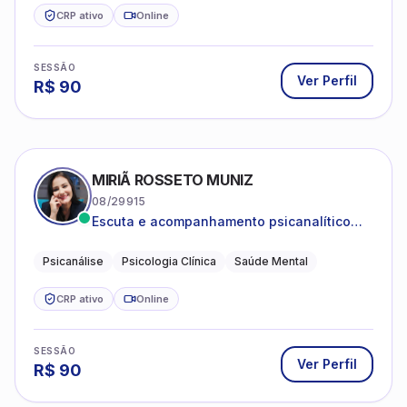
JULIO PELICIONI SILVA DE BRITO
05/85579
Pós-graduado em psicologia clínica
Psicologia Clínica
Adolescentes e Adultos
Desenvolvimento Emocional
CRP ativo
Online
SESSÃO
Ver Perfil
R$
130
MICHELLE CAMPANA DA SILVA
08/46219
Psicóloga Clínica e Pós Graduanda em
Psicanálise Clínica e Teoria pela FAAP.