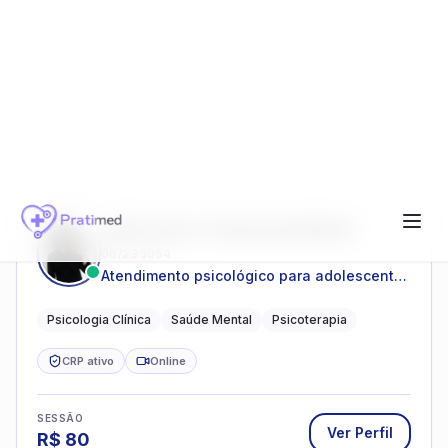
PRISCILLA CAMPOS VIDAL
19/004423
Psicóloga clínica com atuação em saúde
mental e acompanhamento psicológico.
Psicologia Clínica
Saúde Mental
Acompanhamento Psicológico
CRP ativo
Online
SESSÃO
Ver Perfil
R$
120
THAIS CLARINA HONORATO
04/75356