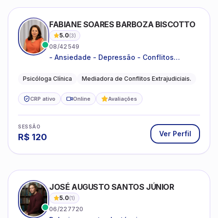
FABIANE SOARES BARBOZA BISCOTTO
5.0
(
3
)
08/42549
- Ansiedade - Depressão - Conflitos
conjugais - Conflitos familiares e
relacionamentos - Autoestima -
Psicóloga Clínica
Mediadora de Conflitos Extrajudiciais.
Desenvolvimento emocional
CRP ativo
Online
Avaliações
SESSÃO
Ver Perfil
R$
120
JOSÉ AUGUSTO SANTOS JÚNIOR
5.0
(
1
)
06/227720