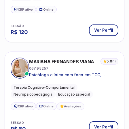
CRP ativo
Online
SESSÃO
Ver Perfil
R$
120
MARIANA FERNANDES VIANA
5.0
(
1
)
06/195257
Psicóloga clínica com foco em TCC,
neuropsicopedagogia e acompanhamento
do neurodesenvolvimento.
Terapia Cognitivo-Comportamental
Neuropsicopedagogia
Educação Especial
CRP ativo
Online
Avaliações
SESSÃO
Ver Perfil
R$
80