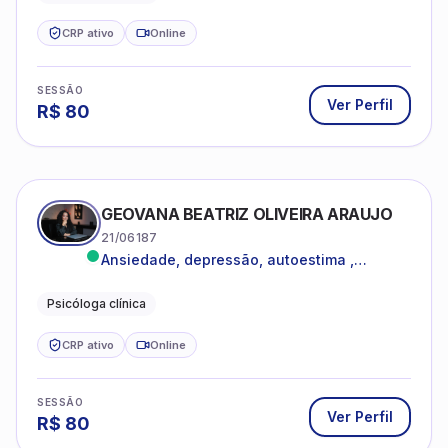
CRP ativo
Online
SESSÃO
Ver Perfil
R$
80
GEOVANA BEATRIZ OLIVEIRA ARAUJO
21/06187
Ansiedade, depressão, autoestima ,
autoconhecimento
Psicóloga clínica
CRP ativo
Online
SESSÃO
Ver Perfil
R$
80