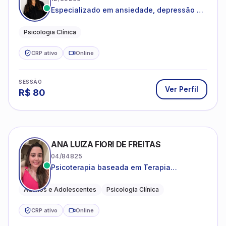
Especializado em ansiedade, depressão e
desenvolvimento emocional
Psicologia Clínica
CRP ativo
Online
SESSÃO
Ver Perfil
R$
80
ANA LUIZA FIORI DE FREITAS
04/84825
Psicoterapia baseada em Terapia
Cognitivo-Comportamental
Adultos e Adolescentes
Psicologia Clínica
CRP ativo
Online