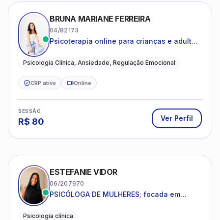
BRUNA MARIANE FERREIRA
04/82173
Psicoterapia online para crianças e adultos
que desejam compreender suas emoções,
reduzir a ansiedade e construir uma vida
Psicologia Clínica, Ansiedade, Regulação Emocional
com mais equilíbrio e sentido
CRP ativo
Online
SESSÃO
Ver Perfil
R$
80
ESTEFANIE VIDOR
06/207970
PSICÓLOGA DE MULHERES; focada em
melhorar relacionamentos os conflitos,
dentro da sua realidade.
Psicologia clínica