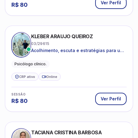
Ver Perfil
R$
80
KLEBER ARAUJO QUEIROZ
03/29615
Acolhimento, escuta e estratégias para uma
vida mais saudável.
Psicólogo clínico.
CRP ativo
Online
SESSÃO
Ver Perfil
R$
80
TACIANA CRISTINA BARBOSA