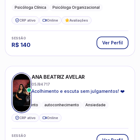
Psicóloga Clínica
Psicóloga Organizacional
CRP ativo
Online
Avaliações
SESSÃO
Ver Perfil
R$
140
ANA BEATRIZ AVELAR
05/84717
Acolhimento e escuta sem julgamentos! ❤️
Acolhimento
autoconhecimento
Ansiedade
CRP ativo
Online
SESSÃO