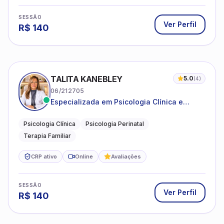
SESSÃO
Ver Perfil
R$
140
TALITA KANEBLEY
5.0
(
4
)
06/212705
Especializada em Psicologia Clínica e
Perinatal para adolescentes, adultos e
famílias
Psicologia Clínica
Psicologia Perinatal
Terapia Familiar
CRP ativo
Online
Avaliações
SESSÃO
Ver Perfil
R$
140