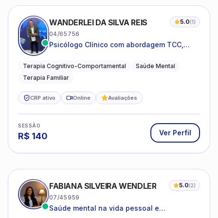
WANDERLEI DA SILVA REIS
5.0
(
1
)
04/65756
Psicólogo Clínico com abordagem TCC,
especializado em saúde mental e terapia
sistêmica
Terapia Cognitivo-Comportamental
Saúde Mental
Terapia Familiar
CRP ativo
Online
Avaliações
SESSÃO
Ver Perfil
R$
140
FABIANA SILVEIRA WENDLER
5.0
(
2
)
07/45959
Saúde mental na vida pessoal e
profissional.