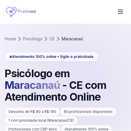
Home
Psicólogo
CE
Maracanaú
Atendimento 100% online • Sigilo e praticidade
Psicólogo em
Maracanaú
-
CE
com
Atendimento Online
Sessões de R$
80
a R$
190
65
profissionais disponíveis
1
com prioridade local (
Maracanaú
/
CE
)
Profissionais com CRP ativo
Atendimento 100% online