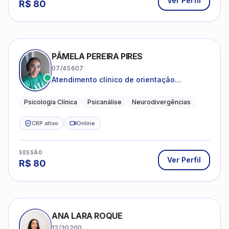
Ver Perfil
R$
80
PÂMELA PEREIRA PIRES
07/45607
Atendimento clínico de orientação
psicanalítica para adolescentes, adultos e
crianças neurotípicas
Psicologia Clínica
Psicanálise
Neurodivergências
CRP ativo
Online
SESSÃO
Ver Perfil
R$
80
ANA LARA ROQUE
12/30200