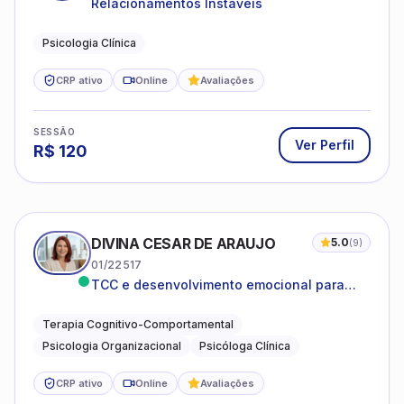
Relacionamentos Instáveis
Psicologia Clínica
CRP ativo
Online
Avaliações
SESSÃO
Ver Perfil
R$
120
DIVINA CESAR DE ARAUJO
5.0
(
9
)
01/22517
TCC e desenvolvimento emocional para
adultos e idosos
Terapia Cognitivo-Comportamental
Psicologia Organizacional
Psicóloga Clínica
CRP ativo
Online
Avaliações