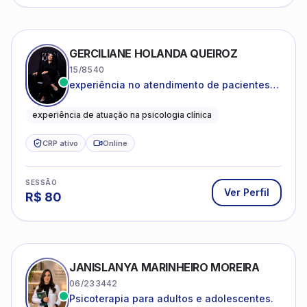
GERCILIANE HOLANDA QUEIROZ
15/8540
experiência no atendimento de pacientes
ansiosos, com histórico de pensamentos
catastróficos e comportamentos
experiência de atuação na psicologia clínica
autolesivos.
CRP ativo
Online
SESSÃO
Ver Perfil
R$
80
JANISLANYA MARINHEIRO MOREIRA
06/233442
Psicoterapia para adultos e adolescentes.