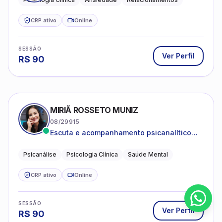
CRP ativo
Online
SESSÃO
Ver Perfil
R$
90
MIRIÃ ROSSETO MUNIZ
08/29915
Escuta e acompanhamento psicanalítico
para adultos e adolescentes.
Psicanálise
Psicologia Clínica
Saúde Mental
CRP ativo
Online
SESSÃO
Ver Perfil
R$
90