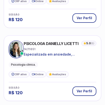
CRP ativo
Online
Avaliações
SESSÃO
Ver Perfil
R$
120
PSICOLOGA DANIELLY LICETTI
5.0
(
5
)
14/11651
Especializada em ansiedade,
autoconhecimento, depressão.
Psicologia clinica.
CRP ativo
Online
Avaliações
SESSÃO
Ver Perfil
R$
120