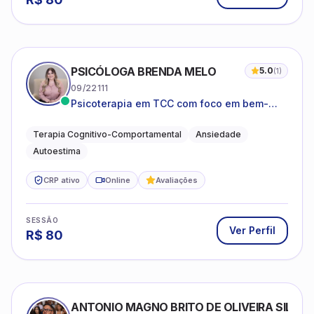
PSICÓLOGA BRENDA MELO
5.0
(
1
)
09/22111
Psicoterapia em TCC com foco em bem-
estar emocional e estratégias práticas para
o cotidiano
Terapia Cognitivo-Comportamental
Ansiedade
Autoestima
CRP ativo
Online
Avaliações
SESSÃO
Ver Perfil
R$
80
ANTONIO MAGNO BRITO DE OLIVEIRA SILVA