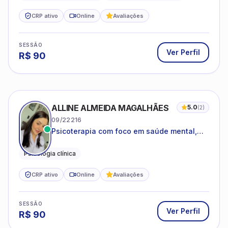
CRP ativo
Online
Avaliações
SESSÃO
Ver Perfil
R$
90
ALLINE ALMEIDA MAGALHÃES
5.0
(
2
)
09/22216
Psicoterapia com foco em saúde mental,
relações interpessoais e autoestima para
adolescentes e adultos.
Psicologia clínica
CRP ativo
Online
Avaliações
SESSÃO
Ver Perfil
R$
90