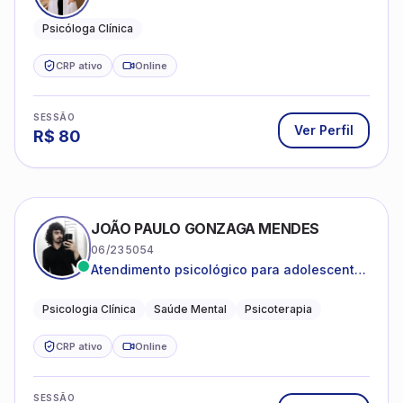
Psicóloga Clínica
CRP ativo
Online
SESSÃO
Ver Perfil
R$
80
JOÃO PAULO GONZAGA MENDES
06/235054
Atendimento psicológico para adolescentes
e adultos com foco em ansiedade,
depressão e autoestima.
Psicologia Clínica
Saúde Mental
Psicoterapia
CRP ativo
Online
SESSÃO