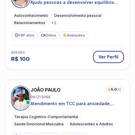
Ajudo pessoas a desenvolver equilíbrio
emocional e relações mais saudáveis
Autoconhecimento
Desenvolvimento pessoal
Relacionamentos
+
2
CRP ativo
Online
Avaliações
SESSÃO
Ver Perfil
R$
100
JOÃO PAULO
5.0
(
3
)
06/213068
Atendimento em TCC para ansiedade,
estresse e desenvolvimento de autonomia
emocional
Terapia Cognitivo-Comportamental
Saúde Emocional Masculina
Adolescentes e Adultos