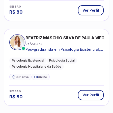
SESSÃO
Ver Perfil
R$
80
BEATRIZ MASCHIO SILVA DE PAULA VIEGAS
06/231373
Pós-graduanda em Psicologia Existencial,
Psicologia Social e Psicologia Hospitalar e
da Saúde.
Psicologia Existencial
Psicologia Social
Psicologia Hospitalar e da Saúde
CRP ativo
Online
SESSÃO
Ver Perfil
R$
80