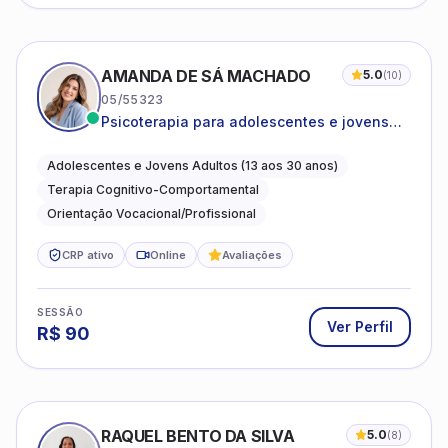
AMANDA DE SÁ MACHADO
5.0
(
10
)
05/55323
Psicoterapia para adolescentes e jovens
adultos com foco em ansiedade,
autoestima, relações e orientação
Adolescentes e Jovens Adultos (13 aos 30 anos)
profissional
Terapia Cognitivo-Comportamental
Orientação Vocacional/Profissional
CRP ativo
Online
Avaliações
SESSÃO
Ver Perfil
R$
90
RAQUEL BENTO DA SILVA
5.0
(
8
)