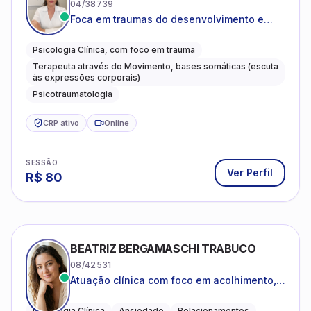
04/38739
Foca em traumas do desenvolvimento e
traumas complexos
Psicologia Clínica, com foco em trauma
Terapeuta através do Movimento, bases somáticas (escuta
às expressões corporais)
Psicotraumatologia
CRP ativo
Online
SESSÃO
Ver Perfil
R$
80
BEATRIZ BERGAMASCHI TRABUCO
08/42531
Atuação clínica com foco em acolhimento,
autoestima, ansiedade e transições de vida
Psicologia Clínica
Ansiedade
Relacionamentos