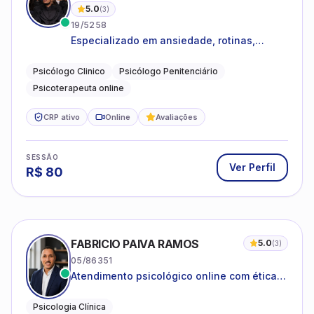
5.0
(
3
)
19/5258
Especializado em ansiedade, rotinas,
dificuldades emocionais, conflitos
familiares e questões comportamentais.
Psicólogo Clinico
Psicólogo Penitenciário
Psicoterapeuta online
CRP ativo
Online
Avaliações
SESSÃO
Ver Perfil
R$
80
FABRICIO PAIVA RAMOS
5.0
(
3
)
05/86351
Atendimento psicológico online com ética,
sigilo e acolhimento.
Psicologia Clínica