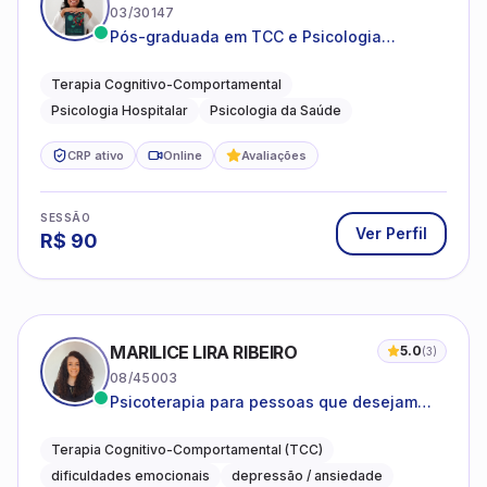
03/30147
Pós-graduada em TCC e Psicologia
Hospitalar e da Saúde
Terapia Cognitivo-Comportamental
Psicologia Hospitalar
Psicologia da Saúde
CRP ativo
Online
Avaliações
SESSÃO
Ver Perfil
R$
90
MARILICE LIRA RIBEIRO
5.0
(
3
)
08/45003
Psicoterapia para pessoas que desejam
compreender as emoções e lidar com as
dificuldades do dia a dia
Terapia Cognitivo-Comportamental (TCC)
dificuldades emocionais
depressão / ansiedade