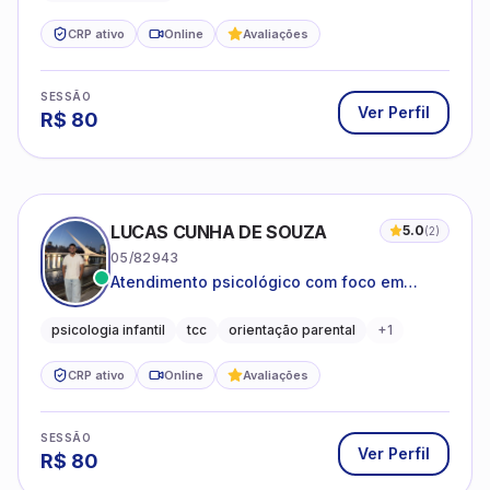
CRP ativo
Online
Avaliações
SESSÃO
Ver Perfil
R$
80
LUCAS CUNHA DE SOUZA
5.0
(
2
)
05/82943
Atendimento psicológico com foco em
Terapia Cognitivo-Comportamental (TCC),
promovendo equilíbrio emocional e
psicologia infantil
tcc
orientação parental
+
1
qualidade de vida.
CRP ativo
Online
Avaliações
SESSÃO
Ver Perfil
R$
80