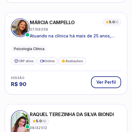
MÁRCIA CAMPELLO
5.0
(
1
)
07/09259
Atuando na clínica há mais de 25 anos,
amparada pela psicanálise e suas
estruturas, com experiência em
Psicologia Clínica
atendimento a jovens e adultos.
CRP ativo
Online
Avaliações
SESSÃO
Ver Perfil
R$
90
RAQUEL TEREZINHA DA SILVA BIONDI
5.0
(
9
)
08/42512