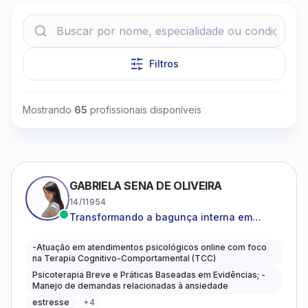
Filtros
Mostrando
65
profissionais disponíveis
Clique para assistir
GABRIELA SENA DE OLIVEIRA
14/11954
Transformando a bagunça interna em
autoconhecimento, clareza, leveza e
caminhos mais gentis para se viver.
-Atuação em atendimentos psicológicos online com foco
na Terapia Cognitivo-Comportamental (TCC)
Psicoterapia Breve e Práticas Baseadas em Evidências; -
Manejo de demandas relacionadas à ansiedade
estresse
+
4