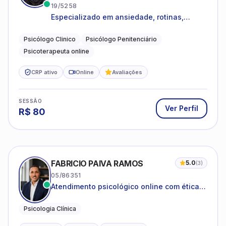
19/5258
Especializado em ansiedade, rotinas,
dificuldades emocionais, conflitos
familiares e questões comportamentais.
Psicólogo Clinico
Psicólogo Penitenciário
Psicoterapeuta online
CRP ativo
Online
Avaliações
SESSÃO
Ver Perfil
R$
80
FABRICIO PAIVA RAMOS
5.0
(
3
)
05/86351
Atendimento psicológico online com ética,
sigilo e acolhimento.
Psicologia Clínica