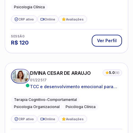
Psicologia Clínica
CRP ativo
Online
Avaliações
SESSÃO
Ver Perfil
R$
120
DIVINA CESAR DE ARAUJO
5.0
(
9
)
01/22517
TCC e desenvolvimento emocional para
adultos e idosos
Terapia Cognitivo-Comportamental
Psicologia Organizacional
Psicóloga Clínica
CRP ativo
Online
Avaliações