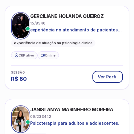
GERCILIANE HOLANDA QUEIROZ
15/8540
experiência no atendimento de pacientes
ansiosos, com histórico de pensamentos
catastróficos e comportamentos
experiência de atuação na psicologia clínica
autolesivos.
CRP ativo
Online
SESSÃO
Ver Perfil
R$
80
JANISLANYA MARINHEIRO MOREIRA
06/233442
Psicoterapia para adultos e adolescentes.