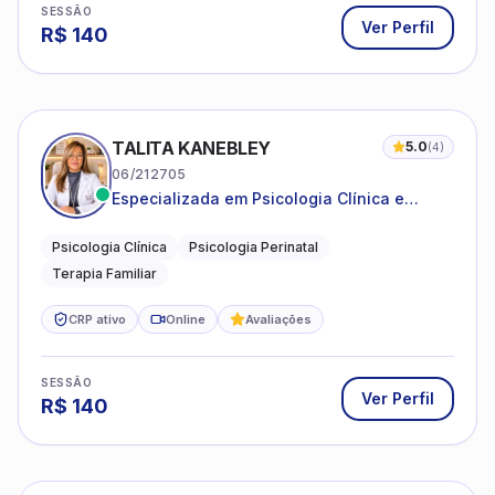
SESSÃO
Ver Perfil
R$
140
TALITA KANEBLEY
5.0
(
4
)
06/212705
Especializada em Psicologia Clínica e
Perinatal para adolescentes, adultos e
famílias
Psicologia Clínica
Psicologia Perinatal
Terapia Familiar
CRP ativo
Online
Avaliações
SESSÃO
Ver Perfil
R$
140