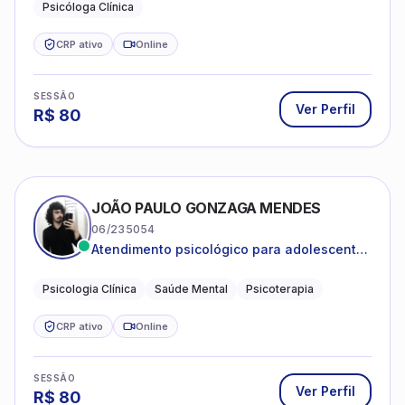
Psicóloga Clínica
CRP ativo
Online
SESSÃO
Ver Perfil
R$
80
JOÃO PAULO GONZAGA MENDES
06/235054
Atendimento psicológico para adolescentes
e adultos com foco em ansiedade,
depressão e autoestima.
Psicologia Clínica
Saúde Mental
Psicoterapia
CRP ativo
Online
SESSÃO
Ver Perfil
R$
80