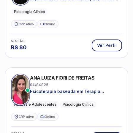
desenvolvimento emocional
Psicologia Clínica
CRP ativo
Online
SESSÃO
Ver Perfil
R$
80
ANA LUIZA FIORI DE FREITAS
04/84825
Psicoterapia baseada em Terapia
Cognitivo-Comportamental
Adultos e Adolescentes
Psicologia Clínica
CRP ativo
Online