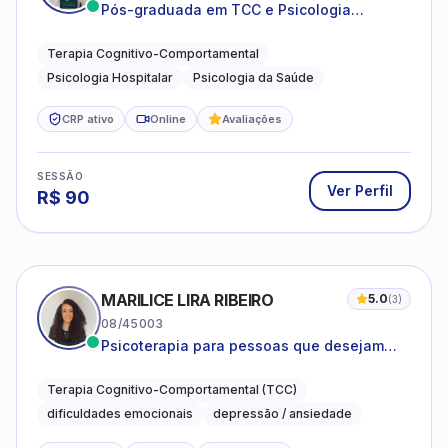
Pós-graduada em TCC e Psicologia
Hospitalar e da Saúde
Terapia Cognitivo-Comportamental
Psicologia Hospitalar
Psicologia da Saúde
CRP ativo
Online
Avaliações
SESSÃO
Ver Perfil
R$
90
MARILICE LIRA RIBEIRO
5.0
(
3
)
08/45003
Psicoterapia para pessoas que desejam
compreender as emoções e lidar com as
dificuldades do dia a dia
Terapia Cognitivo-Comportamental (TCC)
dificuldades emocionais
depressão / ansiedade