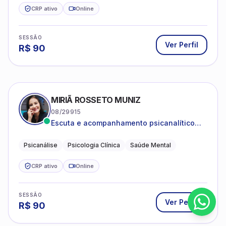
CRP ativo
Online
SESSÃO
Ver Perfil
R$
90
MIRIÃ ROSSETO MUNIZ
08/29915
Escuta e acompanhamento psicanalítico
para adultos e adolescentes.
Psicanálise
Psicologia Clínica
Saúde Mental
CRP ativo
Online
SESSÃO
Ver Perfil
R$
90