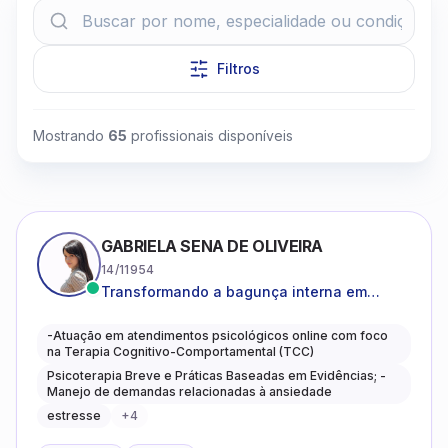
Filtros
Mostrando
65
profissionais disponíveis
Clique para assistir
GABRIELA SENA DE OLIVEIRA
14/11954
Transformando a bagunça interna em
autoconhecimento, clareza, leveza e
caminhos mais gentis para se viver.
-Atuação em atendimentos psicológicos online com foco
na Terapia Cognitivo-Comportamental (TCC)
Psicoterapia Breve e Práticas Baseadas em Evidências; -
Manejo de demandas relacionadas à ansiedade
estresse
+
4