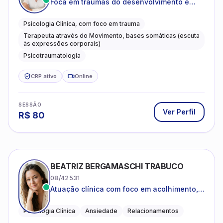
Foca em traumas do desenvolvimento e
traumas complexos
Psicologia Clínica, com foco em trauma
Terapeuta através do Movimento, bases somáticas (escuta
às expressões corporais)
Psicotraumatologia
CRP ativo
Online
SESSÃO
Ver Perfil
R$
80
BEATRIZ BERGAMASCHI TRABUCO
08/42531
Atuação clínica com foco em acolhimento,
autoestima, ansiedade e transições de vida
Psicologia Clínica
Ansiedade
Relacionamentos