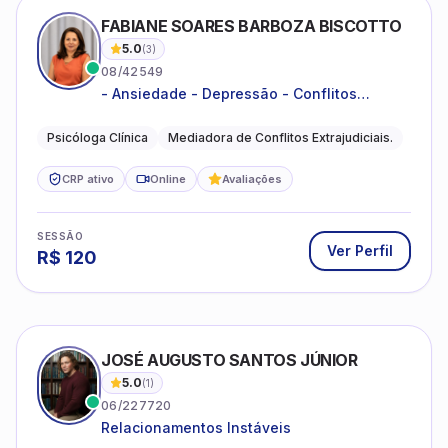
FABIANE SOARES BARBOZA BISCOTTO
5.0
(
3
)
08/42549
- Ansiedade - Depressão - Conflitos
conjugais - Conflitos familiares e
relacionamentos - Autoestima -
Psicóloga Clínica
Mediadora de Conflitos Extrajudiciais.
Desenvolvimento emocional
CRP ativo
Online
Avaliações
SESSÃO
Ver Perfil
R$
120
JOSÉ AUGUSTO SANTOS JÚNIOR
5.0
(
1
)
06/227720
Relacionamentos Instáveis