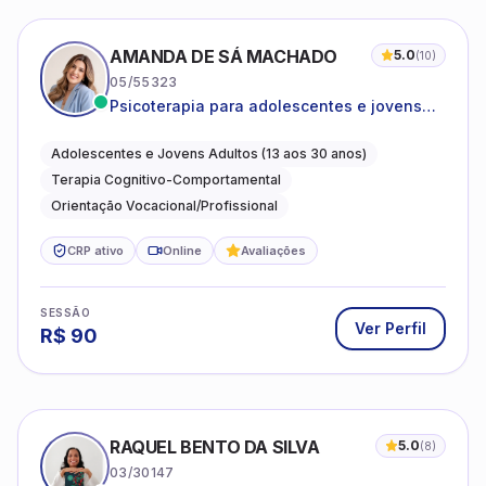
AMANDA DE SÁ MACHADO
5.0
(
10
)
05/55323
Psicoterapia para adolescentes e jovens
adultos com foco em ansiedade,
autoestima, relações e orientação
Adolescentes e Jovens Adultos (13 aos 30 anos)
profissional
Terapia Cognitivo-Comportamental
Orientação Vocacional/Profissional
CRP ativo
Online
Avaliações
SESSÃO
Ver Perfil
R$
90
RAQUEL BENTO DA SILVA
5.0
(
8
)
03/30147