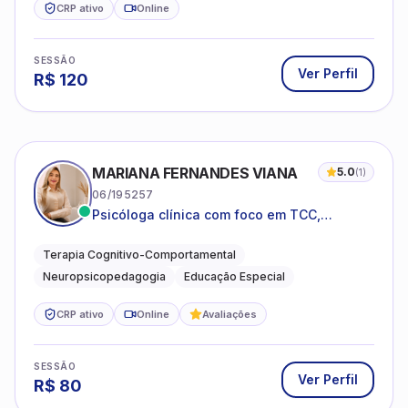
CRP ativo
Online
SESSÃO
Ver Perfil
R$
120
MARIANA FERNANDES VIANA
5.0
(
1
)
06/195257
Psicóloga clínica com foco em TCC,
neuropsicopedagogia e acompanhamento
do neurodesenvolvimento.
Terapia Cognitivo-Comportamental
Neuropsicopedagogia
Educação Especial
CRP ativo
Online
Avaliações
SESSÃO
Ver Perfil
R$
80