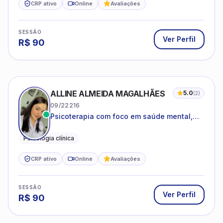
CRP ativo
Online
Avaliações
SESSÃO
Ver Perfil
R$
90
ALLINE ALMEIDA MAGALHÃES
5.0
(
2
)
09/22216
Psicoterapia com foco em saúde mental,
relações interpessoais e autoestima para
adolescentes e adultos.
Psicologia clínica
CRP ativo
Online
Avaliações
SESSÃO
Ver Perfil
R$
90