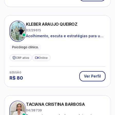
KLEBER ARAUJO QUEIROZ
03/29615
Acolhimento, escuta e estratégias para uma
vida mais saudável.
Psicólogo clínico.
CRP ativo
Online
SESSÃO
Ver Perfil
R$
80
TACIANA CRISTINA BARBOSA
04/38739