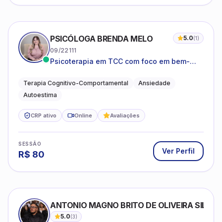
PSICÓLOGA BRENDA MELO
5.0
(
1
)
09/22111
Psicoterapia em TCC com foco em bem-
estar emocional e estratégias práticas para
o cotidiano
Terapia Cognitivo-Comportamental
Ansiedade
Autoestima
CRP ativo
Online
Avaliações
SESSÃO
Ver Perfil
R$
80
ANTONIO MAGNO BRITO DE OLIVEIRA SILVA
5.0
(
3
)