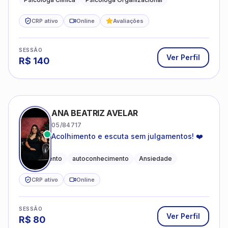
CRP ativo
Online
Avaliações
SESSÃO
Ver Perfil
R$
140
ANA BEATRIZ AVELAR
05/84717
Acolhimento e escuta sem julgamentos! ❤️
Acolhimento
autoconhecimento
Ansiedade
CRP ativo
Online
SESSÃO
Ver Perfil
R$
80