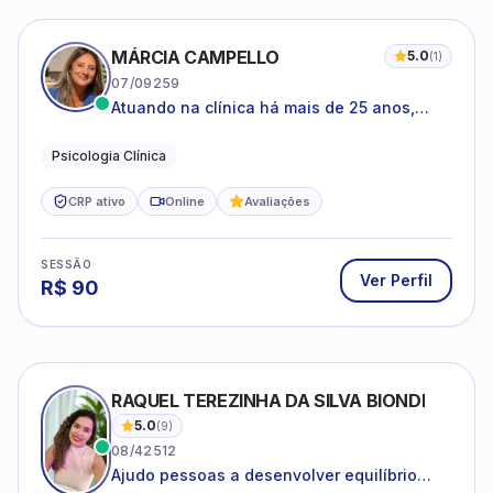
MÁRCIA CAMPELLO
5.0
(
1
)
07/09259
Atuando na clínica há mais de 25 anos,
amparada pela psicanálise e suas
estruturas, com experiência em
Psicologia Clínica
atendimento a jovens e adultos.
CRP ativo
Online
Avaliações
SESSÃO
Ver Perfil
R$
90
RAQUEL TEREZINHA DA SILVA BIONDI
5.0
(
9
)
08/42512
Ajudo pessoas a desenvolver equilíbrio