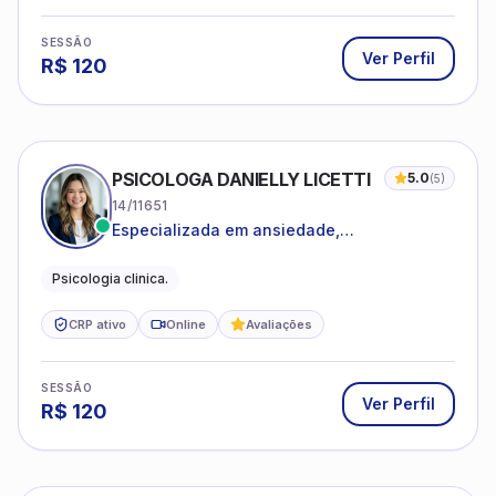
SESSÃO
Ver Perfil
R$
120
PSICOLOGA DANIELLY LICETTI
5.0
(
5
)
14/11651
Especializada em ansiedade,
autoconhecimento, depressão.
Psicologia clinica.
CRP ativo
Online
Avaliações
SESSÃO
Ver Perfil
R$
120