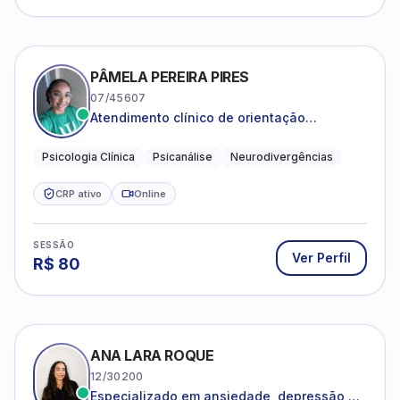
PÂMELA PEREIRA PIRES
07/45607
Atendimento clínico de orientação
psicanalítica para adolescentes, adultos e
crianças neurotípicas
Psicologia Clínica
Psicanálise
Neurodivergências
CRP ativo
Online
SESSÃO
Ver Perfil
R$
80
ANA LARA ROQUE
12/30200
Especializado em ansiedade, depressão e