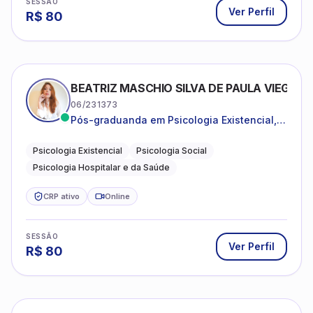
SESSÃO
Ver Perfil
R$
80
BEATRIZ MASCHIO SILVA DE PAULA VIEGAS
06/231373
Pós-graduanda em Psicologia Existencial,
Psicologia Social e Psicologia Hospitalar e
da Saúde.
Psicologia Existencial
Psicologia Social
Psicologia Hospitalar e da Saúde
CRP ativo
Online
SESSÃO
Ver Perfil
R$
80