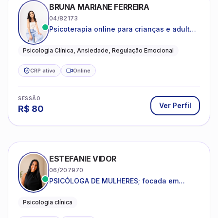
BRUNA MARIANE FERREIRA
04/82173
Psicoterapia online para crianças e adultos
que desejam compreender suas emoções,
reduzir a ansiedade e construir uma vida
Psicologia Clínica, Ansiedade, Regulação Emocional
com mais equilíbrio e sentido
CRP ativo
Online
SESSÃO
Ver Perfil
R$
80
ESTEFANIE VIDOR
06/207970
PSICÓLOGA DE MULHERES; focada em
melhorar relacionamentos os conflitos,
dentro da sua realidade.
Psicologia clínica