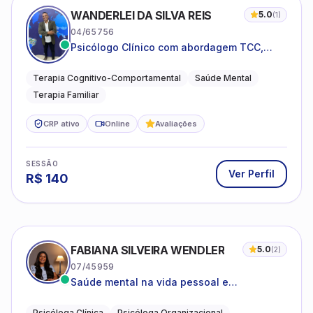
WANDERLEI DA SILVA REIS
5.0
(
1
)
04/65756
Psicólogo Clínico com abordagem TCC,
especializado em saúde mental e terapia
sistêmica
Terapia Cognitivo-Comportamental
Saúde Mental
Terapia Familiar
CRP ativo
Online
Avaliações
SESSÃO
Ver Perfil
R$
140
FABIANA SILVEIRA WENDLER
5.0
(
2
)
07/45959
Saúde mental na vida pessoal e
profissional.
Psicóloga Clínica
Psicóloga Organizacional