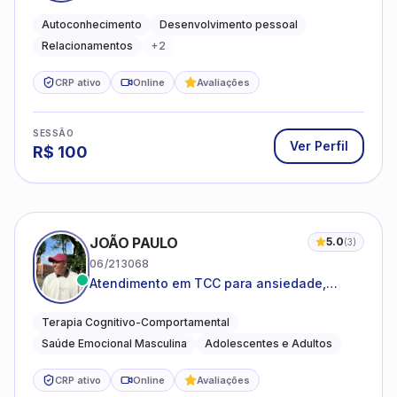
emocional e relações mais saudáveis
Autoconhecimento
Desenvolvimento pessoal
Relacionamentos
+
2
CRP ativo
Online
Avaliações
SESSÃO
Ver Perfil
R$
100
JOÃO PAULO
5.0
(
3
)
06/213068
Atendimento em TCC para ansiedade,
estresse e desenvolvimento de autonomia
emocional
Terapia Cognitivo-Comportamental
Saúde Emocional Masculina
Adolescentes e Adultos
CRP ativo
Online
Avaliações