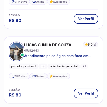
CRP ativo
Online
Avaliações
SESSÃO
Ver Perfil
R$
80
LUCAS CUNHA DE SOUZA
5.0
(
2
)
05/82943
Atendimento psicológico com foco em
Terapia Cognitivo-Comportamental (TCC),
promovendo equilíbrio emocional e
psicologia infantil
tcc
orientação parental
+
1
qualidade de vida.
CRP ativo
Online
Avaliações
SESSÃO
Ver Perfil
R$
80