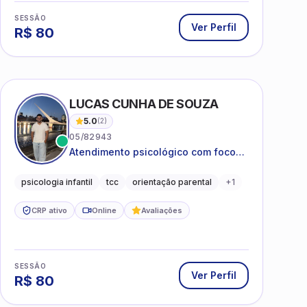
SESSÃO
Ver Perfil
R$
80
LUCAS CUNHA DE SOUZA
5.0
(
2
)
05/82943
Atendimento psicológico com foco
em Terapia Cognitivo-
Comportamental (TCC), promovendo
psicologia infantil
tcc
orientação parental
+
1
equilíbrio emocional e qualidade de
vida.
CRP ativo
Online
Avaliações
SESSÃO
Ver Perfil
R$
80