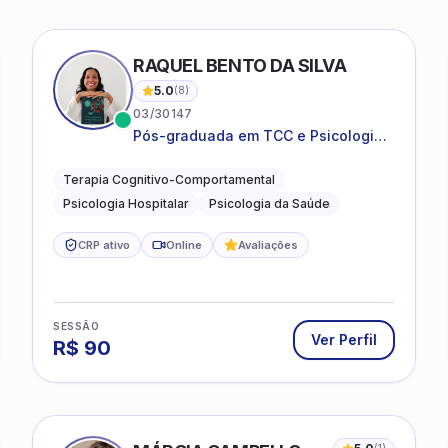
RAQUEL BENTO DA SILVA
5.0
(
8
)
03/30147
Pós-graduada em TCC e Psicologia
Hospitalar e da Saúde
Terapia Cognitivo-Comportamental
Psicologia Hospitalar
Psicologia da Saúde
CRP ativo
Online
Avaliações
SESSÃO
Ver Perfil
R$
90