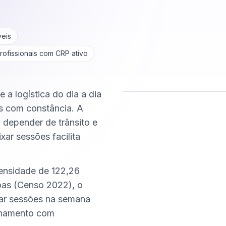
veis
rofissionais com CRP ativo
 a logística do dia a dia
s com constância. A
Comece hoje
Online e sigiloso
m depender de trânsito e
xar sessões facilita
densidade de 122,26
as (Censo 2022), o
xar sessões na semana
nhamento com