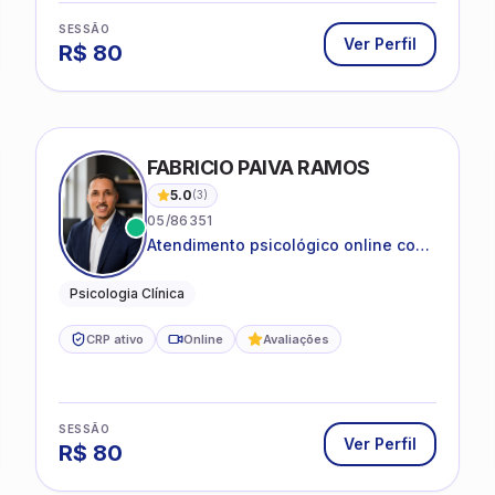
SESSÃO
Ver Perfil
R$
80
IRA SILVA
FABRICIO PAIVA RAMOS
5.0
(
3
)
05/86351
Atendimento psicológico online com
ética, sigilo e acolhimento.
Psicologia Clínica
CRP ativo
Online
Avaliações
SESSÃO
Ver Perfil
R$
80