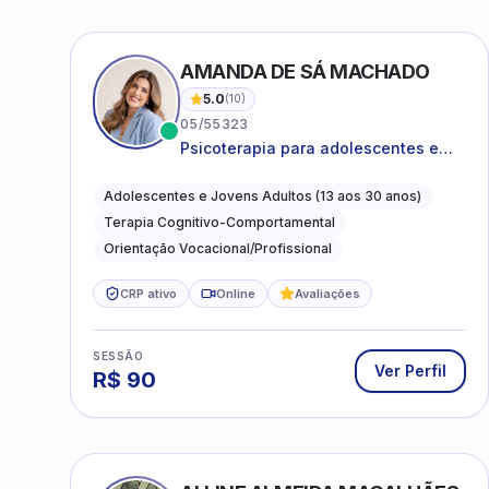
AMANDA DE SÁ MACHADO
5.0
(
10
)
05/55323
Psicoterapia para adolescentes e
jovens adultos com foco em
ansiedade, autoestima, relações e
Adolescentes e Jovens Adultos (13 aos 30 anos)
orientação profissional
Terapia Cognitivo-Comportamental
Orientação Vocacional/Profissional
CRP ativo
Online
Avaliações
SESSÃO
Ver Perfil
R$
90