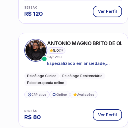
SESSÃO
Ver Perfil
R$
120
ANTONIO MAGNO BRITO DE OLIVE
5.0
(
3
)
19/5258
Especializado em ansiedade,
rotinas, dificuldades emocionais,
conflitos familiares e questões
Psicólogo Clinico
Psicólogo Penitenciário
comportamentais.
Psicoterapeuta online
CRP ativo
Online
Avaliações
SESSÃO
Ver Perfil
R$
80