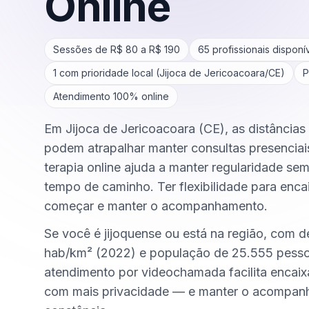
Online
Sessões de R$
80
a R$
190
65
profissionais disponí
1
com prioridade local (
Jijoca de Jericoacoara
/
CE
)
P
Atendimento 100% online
Em Jijoca de Jericoacoara (CE), as distâncias e
podem atrapalhar manter consultas presenciai
terapia online ajuda a manter regularidade se
tempo de caminho. Ter flexibilidade para encai
começar e manter o acompanhamento.
Se você é jijoquense ou está na região, com 
hab/km² (2022) e população de 25.555 pesso
atendimento por videochamada facilita encai
com mais privacidade — e manter o acompa