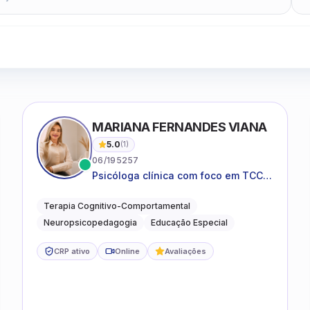
MARIANA FERNANDES VIANA
5.0
(
1
)
06/195257
Psicóloga clínica com foco em TCC,
neuropsicopedagogia e
acompanhamento do
Terapia Cognitivo-Comportamental
neurodesenvolvimento.
Neuropsicopedagogia
Educação Especial
CRP ativo
Online
Avaliações