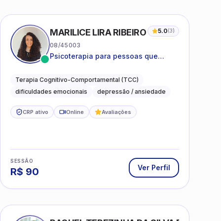
MARILICE LIRA RIBEIRO
5.0
(
3
)
08/45003
Psicoterapia para pessoas que
desejam compreender as emoções e
lidar com as dificuldades do dia a
Terapia Cognitivo-Comportamental (TCC)
dia
dificuldades emocionais
depressão / ansiedade
CRP ativo
Online
Avaliações
SESSÃO
Ver Perfil
R$
90