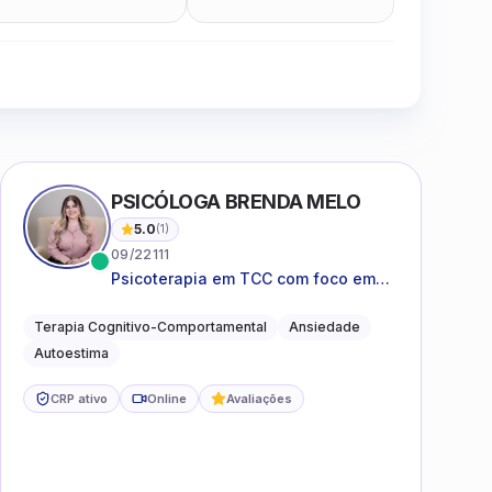
Clique para assistir
PSICÓLOGA BRENDA MELO
5.0
(
1
)
09/22111
Psicoterapia em TCC com foco em
bem-estar emocional e estratégias
práticas para o cotidiano
Terapia Cognitivo-Comportamental
Ansiedade
Autoestima
CRP ativo
Online
Avaliações