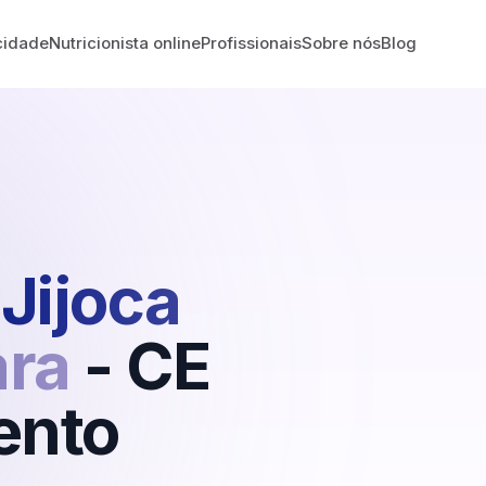
cidade
Nutricionista online
Profissionais
Sobre nós
Blog
Jijoca
ara
-
CE
ento