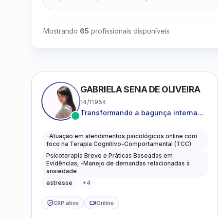
Mostrando
65
profissionais disponíveis
GABRIELA SENA DE OLIVEIRA
14/11954
Transformando a bagunça interna
em autoconhecimento, clareza,
leveza e caminhos mais gentis para
-Atuação em atendimentos psicológicos online com
se viver.
foco na Terapia Cognitivo-Comportamental (TCC)
Psicoterapia Breve e Práticas Baseadas em
Evidências; -Manejo de demandas relacionadas à
ansiedade
estresse
+
4
CRP ativo
Online