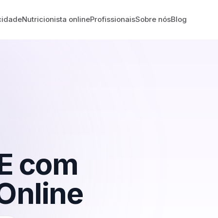
cidade
Nutricionista online
Profissionais
Sobre nós
Blog
E
com
Online