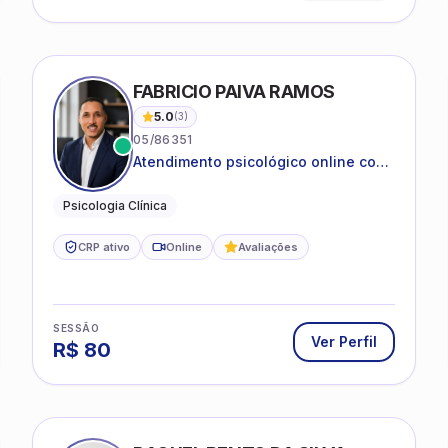
IRA SILVA
FABRICIO PAIVA RAMOS
5.0
(
3
)
05/86351
Atendimento psicológico online com
ética, sigilo e acolhimento.
Psicologia Clínica
CRP ativo
Online
Avaliações
SESSÃO
Ver Perfil
R$
80