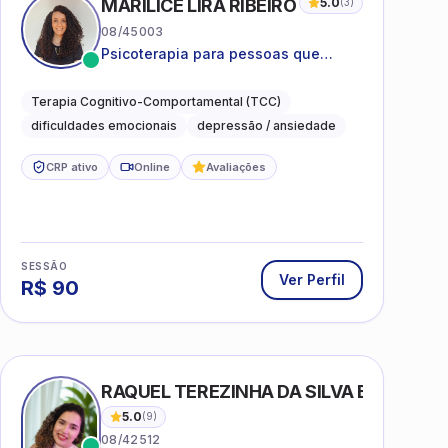
MARILICE LIRA RIBEIRO
5.0
(
3
)
08/45003
Psicoterapia para pessoas que
desejam compreender as emoções e
lidar com as dificuldades do dia a
Terapia Cognitivo-Comportamental (TCC)
dia
dificuldades emocionais
depressão / ansiedade
CRP ativo
Online
Avaliações
SESSÃO
Ver Perfil
R$
90
RAQUEL TEREZINHA DA SILVA BIONDI
5.0
(
9
)
08/42512