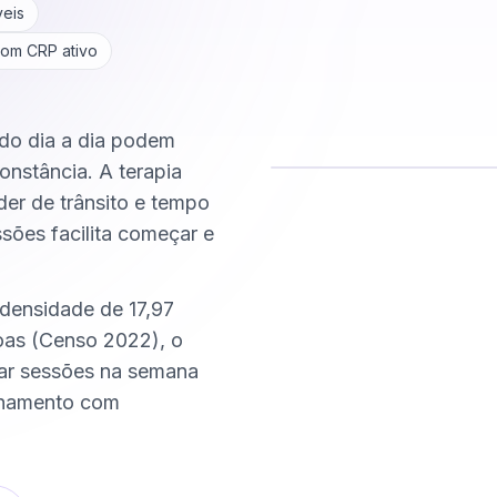
veis
com CRP ativo
 do dia a dia podem
onstância. A terapia
der de trânsito e tempo
Comece hoje
ssões facilita começar e
Online e sigiloso
 densidade de 17,97
oas (Censo 2022), o
xar sessões na semana
nhamento com