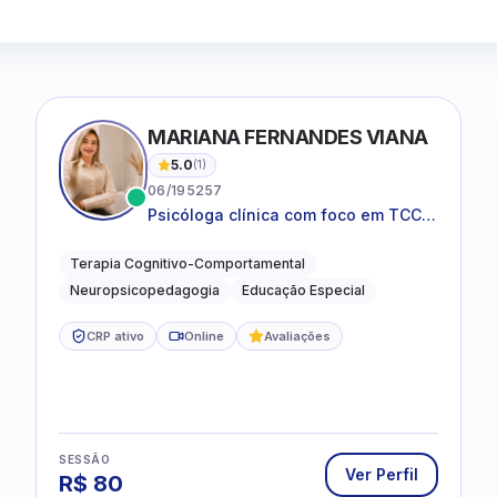
MARIANA FERNANDES VIANA
5.0
(
1
)
06/195257
Psicóloga clínica com foco em TCC,
neuropsicopedagogia e
acompanhamento do
Terapia Cognitivo-Comportamental
neurodesenvolvimento.
Neuropsicopedagogia
Educação Especial
CRP ativo
Online
Avaliações
SESSÃO
Ver Perfil
R$
80