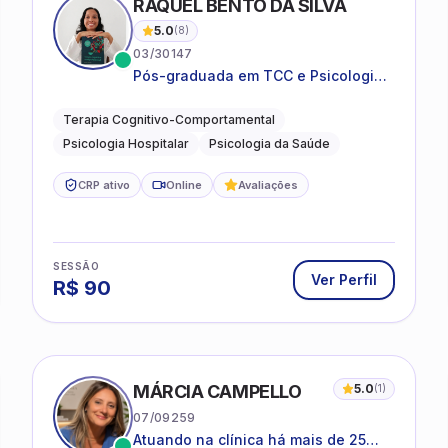
RAQUEL BENTO DA SILVA
5.0
(
8
)
03/30147
Pós-graduada em TCC e Psicologia
Hospitalar e da Saúde
Terapia Cognitivo-Comportamental
Psicologia Hospitalar
Psicologia da Saúde
CRP ativo
Online
Avaliações
SESSÃO
Ver Perfil
R$
90
MÁRCIA CAMPELLO
5.0
(
1
)
07/09259
Atuando na clínica há mais de 25