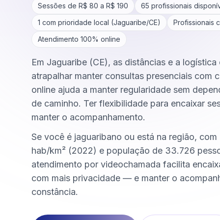
Sessões de R$
80
a R$
190
65
profissionais disponí
1
com prioridade local (
Jaguaribe
/
CE
)
Profissionais 
Atendimento 100% online
Em Jaguaribe (CE), as distâncias e a logística
atrapalhar manter consultas presenciais com c
online ajuda a manter regularidade sem depen
de caminho. Ter flexibilidade para encaixar se
manter o acompanhamento.
Se você é jaguaribano ou está na região, com
hab/km² (2022) e população de 33.726 pess
atendimento por videochamada facilita encai
com mais privacidade — e manter o acompa
constância.