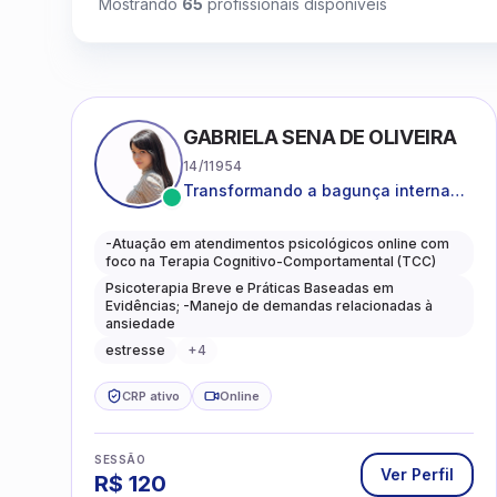
Mostrando
65
profissionais disponíveis
GABRIELA SENA DE OLIVEIRA
14/11954
Transformando a bagunça interna
em autoconhecimento, clareza,
leveza e caminhos mais gentis para
-Atuação em atendimentos psicológicos online com
se viver.
foco na Terapia Cognitivo-Comportamental (TCC)
Psicoterapia Breve e Práticas Baseadas em
Evidências; -Manejo de demandas relacionadas à
ansiedade
estresse
+
4
CRP ativo
Online
SESSÃO
Ver Perfil
R$
120