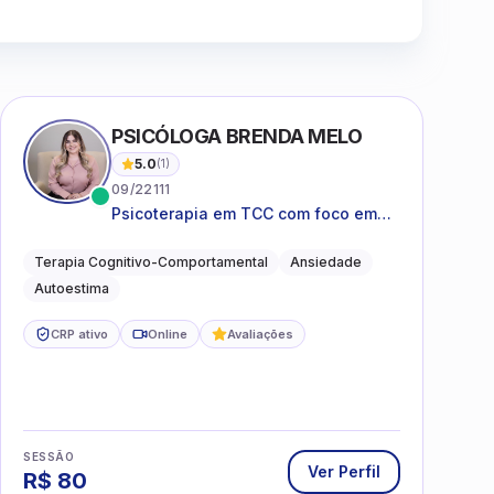
Clique para assistir
PSICÓLOGA BRENDA MELO
5.0
(
1
)
09/22111
Psicoterapia em TCC com foco em
bem-estar emocional e estratégias
práticas para o cotidiano
Terapia Cognitivo-Comportamental
Ansiedade
Autoestima
CRP ativo
Online
Avaliações
SESSÃO
Ver Perfil
R$
80