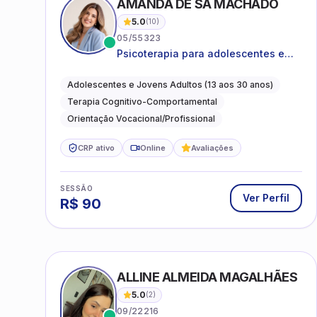
AMANDA DE SÁ MACHADO
5.0
(
10
)
05/55323
Psicoterapia para adolescentes e
jovens adultos com foco em
ansiedade, autoestima, relações e
Adolescentes e Jovens Adultos (13 aos 30 anos)
orientação profissional
Terapia Cognitivo-Comportamental
Orientação Vocacional/Profissional
CRP ativo
Online
Avaliações
SESSÃO
Ver Perfil
R$
90
ALLINE ALMEIDA MAGALHÃES
5.0
(
2
)
09/22216