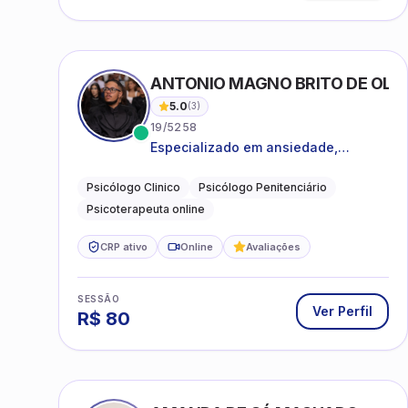
ANTONIO MAGNO BRITO DE OLIVE
5.0
(
3
)
19/5258
Especializado em ansiedade,
rotinas, dificuldades emocionais,
conflitos familiares e questões
Psicólogo Clinico
Psicólogo Penitenciário
comportamentais.
Psicoterapeuta online
CRP ativo
Online
Avaliações
SESSÃO
Ver Perfil
R$
80