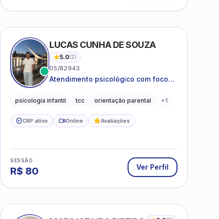
LUCAS CUNHA DE SOUZA
5.0
(
2
)
05/82943
Atendimento psicológico com foco
em Terapia Cognitivo-
Comportamental (TCC), promovendo
psicologia infantil
tcc
orientação parental
+
1
equilíbrio emocional e qualidade de
vida.
CRP ativo
Online
Avaliações
SESSÃO
Ver Perfil
R$
80