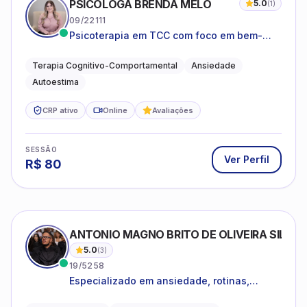
PSICÓLOGA BRENDA MELO
5.0
(
1
)
09/22111
Psicoterapia em TCC com foco em bem-
estar emocional e estratégias práticas para
o cotidiano
Terapia Cognitivo-Comportamental
Ansiedade
Autoestima
CRP ativo
Online
Avaliações
SESSÃO
Ver Perfil
R$
80
ANTONIO MAGNO BRITO DE OLIVEIRA SILVA
5.0
(
3
)
19/5258
Especializado em ansiedade, rotinas,
dificuldades emocionais, conflitos