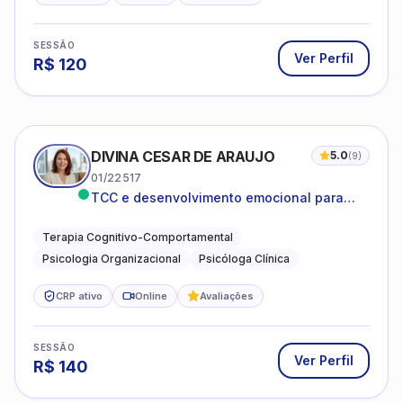
SESSÃO
Ver Perfil
R$
120
DIVINA CESAR DE ARAUJO
5.0
(
9
)
01/22517
TCC e desenvolvimento emocional para
adultos e idosos
Terapia Cognitivo-Comportamental
Psicologia Organizacional
Psicóloga Clínica
CRP ativo
Online
Avaliações
SESSÃO
Ver Perfil
R$
140