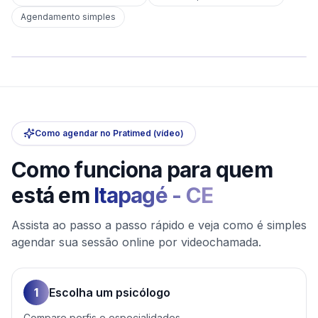
Em
Itapagé
Agendamento simples
sem deslocamento
Comece hoje
Online e sigiloso
Como agendar no Pratimed (vídeo)
Como funciona para quem
está em
Itapagé
-
CE
Assista ao passo a passo rápido e veja como é simples
agendar sua sessão online por videochamada.
1
Escolha um psicólogo
Compare perfis e especialidades.