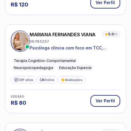
Ver Perfil
R$
120
MARIANA FERNANDES VIANA
5.0
(
1
)
06/195257
Psicóloga clínica com foco em TCC,
neuropsicopedagogia e acompanhamento
do neurodesenvolvimento.
Terapia Cognitivo-Comportamental
Neuropsicopedagogia
Educação Especial
CRP ativo
Online
Avaliações
SESSÃO
Ver Perfil
R$
80