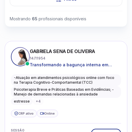
Mostrando
65
profissionais disponíveis
Clique para assistir
GABRIELA SENA DE OLIVEIRA
14/11954
Transformando a bagunça interna em
autoconhecimento, clareza, leveza e
caminhos mais gentis para se viver.
-Atuação em atendimentos psicológicos online com foco
na Terapia Cognitivo-Comportamental (TCC)
Psicoterapia Breve e Práticas Baseadas em Evidências; -
Manejo de demandas relacionadas à ansiedade
estresse
+
4
CRP ativo
Online
SESSÃO