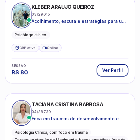
KLEBER ARAUJO QUEIROZ
03/29615
Acolhimento, escuta e estratégias para uma
vida mais saudável.
Psicólogo clínico.
CRP ativo
Online
SESSÃO
Ver Perfil
R$
80
TACIANA CRISTINA BARBOSA
04/38739
Foca em traumas do desenvolvimento e
traumas complexos
Psicologia Clínica, com foco em trauma
Terapeuta através do Movimento, bases somáticas (escuta