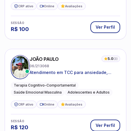
CRP ativo
Online
Avaliações
SESSÃO
Ver Perfil
R$
100
JOÃO PAULO
5.0
(
3
)
06/213068
Atendimento em TCC para ansiedade,
estresse e desenvolvimento de autonomia
emocional
Terapia Cognitivo-Comportamental
Saúde Emocional Masculina
Adolescentes e Adultos
CRP ativo
Online
Avaliações
SESSÃO
Ver Perfil
R$
120