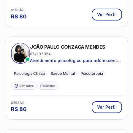
SESSÃO
Ver Perfil
R$
80
JOÃO PAULO GONZAGA MENDES
06/235054
Atendimento psicológico para adolescentes
e adultos com foco em ansiedade,
depressão e autoestima.
Psicologia Clínica
Saúde Mental
Psicoterapia
CRP ativo
Online
SESSÃO
Ver Perfil
R$
80