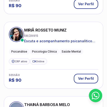
SESSÃO
Ver Perfil
R$
90
MIRIÃ ROSSETO MUNIZ
08/29915
Escuta e acompanhamento psicanalítico
para adultos e adolescentes.
Psicanálise
Psicologia Clínica
Saúde Mental
CRP ativo
Online
SESSÃO
Ver Perfil
R$
90
THAINÁ BARBOSA MELO