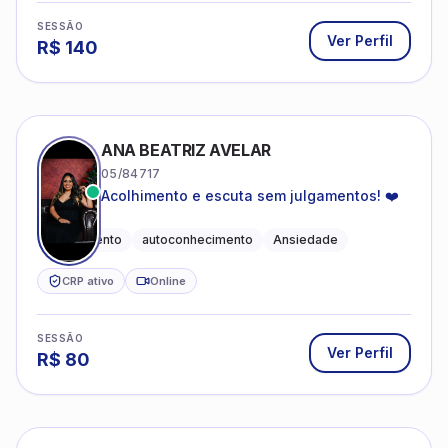
SESSÃO
Ver Perfil
R$
140
ANA BEATRIZ AVELAR
05/84717
Acolhimento e escuta sem julgamentos! ❤️
Acolhimento
autoconhecimento
Ansiedade
CRP ativo
Online
SESSÃO
Ver Perfil
R$
80