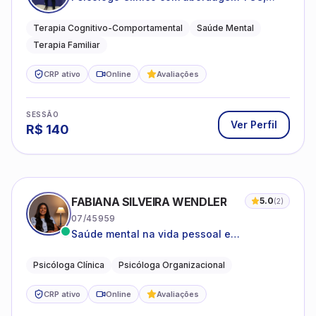
especializado em saúde mental e terapia
sistêmica
Terapia Cognitivo-Comportamental
Saúde Mental
Terapia Familiar
CRP ativo
Online
Avaliações
SESSÃO
Ver Perfil
R$
140
FABIANA SILVEIRA WENDLER
5.0
(
2
)
07/45959
Saúde mental na vida pessoal e
profissional.
Psicóloga Clínica
Psicóloga Organizacional
CRP ativo
Online
Avaliações