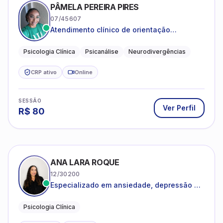
PÂMELA PEREIRA PIRES
07/45607
Atendimento clínico de orientação
psicanalítica para adolescentes, adultos e
crianças neurotípicas
Psicologia Clínica
Psicanálise
Neurodivergências
CRP ativo
Online
SESSÃO
Ver Perfil
R$
80
ANA LARA ROQUE
12/30200
Especializado em ansiedade, depressão e
desenvolvimento emocional
Psicologia Clínica