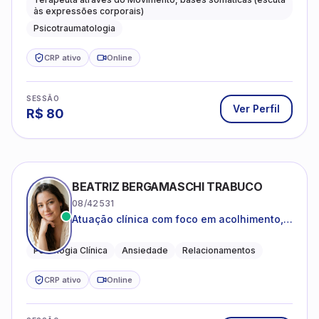
às expressões corporais)
Psicotraumatologia
CRP ativo
Online
SESSÃO
Ver Perfil
R$
80
BEATRIZ BERGAMASCHI TRABUCO
08/42531
Atuação clínica com foco em acolhimento,
autoestima, ansiedade e transições de vida
Psicologia Clínica
Ansiedade
Relacionamentos
CRP ativo
Online