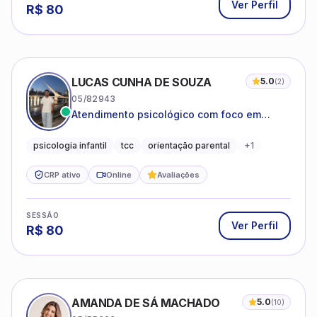
Ver Perfil
R$
80
LUCAS CUNHA DE SOUZA
5.0
(
2
)
05/82943
Atendimento psicológico com foco em
Terapia Cognitivo-Comportamental (TCC),
promovendo equilíbrio emocional e
psicologia infantil
tcc
orientação parental
+
1
qualidade de vida.
CRP ativo
Online
Avaliações
SESSÃO
Ver Perfil
R$
80
AMANDA DE SÁ MACHADO
5.0
(
10
)