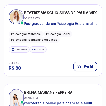
BEATRIZ MASCHIO SILVA DE PAULA VIEGAS
06/231373
Pós-graduanda em Psicologia Existencial,
Psicologia Social e Psicologia Hospitalar e
da Saúde.
Psicologia Existencial
Psicologia Social
Psicologia Hospitalar e da Saúde
CRP ativo
Online
SESSÃO
Ver Perfil
R$
80
BRUNA MARIANE FERREIRA
04/82173
Psicoterapia online para crianças e adultos