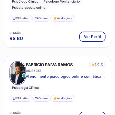
familiares e questões comportamentais.
Psicólogo Clinico
Psicólogo Penitenciário
Psicoterapeuta online
CRP ativo
Online
Avaliações
SESSÃO
Ver Perfil
R$
80
FABRICIO PAIVA RAMOS
5.0
(
3
)
05/86351
Atendimento psicológico online com ética,
sigilo e acolhimento.
Psicologia Clínica
CRP ativo
Online
Avaliações
SESSÃO