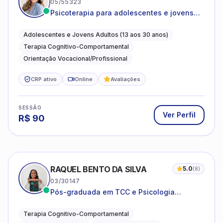
05/55323
Psicoterapia para adolescentes e jovens
adultos com foco em ansiedade,
autoestima, relações e orientação
Adolescentes e Jovens Adultos (13 aos 30 anos)
profissional
Terapia Cognitivo-Comportamental
Orientação Vocacional/Profissional
CRP ativo
Online
Avaliações
SESSÃO
Ver Perfil
R$
90
RAQUEL BENTO DA SILVA
5.0
(
8
)
03/30147
Pós-graduada em TCC e Psicologia
Hospitalar e da Saúde
Terapia Cognitivo-Comportamental