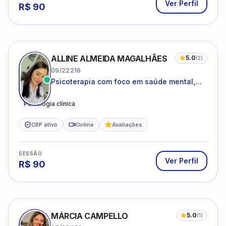
Ver Perfil
R$
90
ALLINE ALMEIDA MAGALHÃES
5.0
(
2
)
09/22216
Psicoterapia com foco em saúde mental,
relações interpessoais e autoestima para
adolescentes e adultos.
Psicologia clínica
CRP ativo
Online
Avaliações
SESSÃO
Ver Perfil
R$
90
MÁRCIA CAMPELLO
5.0
(
1
)