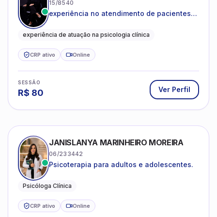
15/8540
experiência no atendimento de pacientes
ansiosos, com histórico de pensamentos
catastróficos e comportamentos
experiência de atuação na psicologia clínica
autolesivos.
CRP ativo
Online
SESSÃO
Ver Perfil
R$
80
JANISLANYA MARINHEIRO MOREIRA
06/233442
Psicoterapia para adultos e adolescentes.
Psicóloga Clínica
CRP ativo
Online