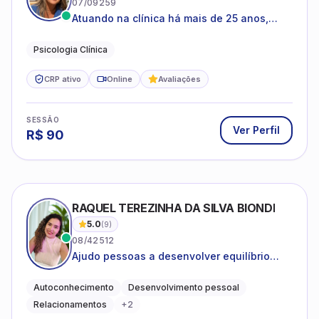
07/09259
Atuando na clínica há mais de 25 anos,
amparada pela psicanálise e suas
estruturas, com experiência em
Psicologia Clínica
atendimento a jovens e adultos.
CRP ativo
Online
Avaliações
SESSÃO
Ver Perfil
R$
90
RAQUEL TEREZINHA DA SILVA BIONDI
5.0
(
9
)
08/42512
Ajudo pessoas a desenvolver equilíbrio
emocional e relações mais saudáveis
Autoconhecimento
Desenvolvimento pessoal
Relacionamentos
+
2