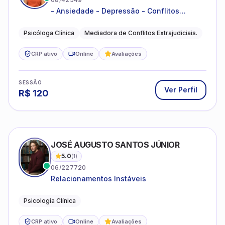
- Ansiedade - Depressão - Conflitos
conjugais - Conflitos familiares e
relacionamentos - Autoestima -
Psicóloga Clínica
Mediadora de Conflitos Extrajudiciais.
Desenvolvimento emocional
CRP ativo
Online
Avaliações
SESSÃO
Ver Perfil
R$
120
JOSÉ AUGUSTO SANTOS JÚNIOR
5.0
(
1
)
06/227720
Relacionamentos Instáveis
Psicologia Clínica
CRP ativo
Online
Avaliações