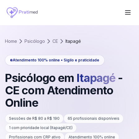
Home
Psicólogo
CE
Itapagé
Atendimento 100% online • Sigilo e praticidade
Psicólogo em
Itapagé
-
CE
com Atendimento
Online
Sessões de R$
80
a R$
190
65
profissionais disponíveis
1
com prioridade local (
Itapagé
/
CE
)
Profissionais com CRP ativo
Atendimento 100% online