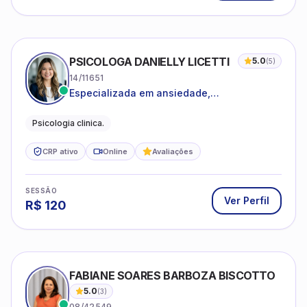
PSICOLOGA DANIELLY LICETTI
5.0
(
5
)
14/11651
Especializada em ansiedade,
autoconhecimento, depressão.
Psicologia clinica.
CRP ativo
Online
Avaliações
SESSÃO
Ver Perfil
R$
120
FABIANE SOARES BARBOZA BISCOTTO
5.0
(
3
)
08/42549