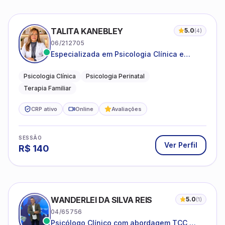
TALITA KANEBLEY
5.0
(
4
)
06/212705
Especializada em Psicologia Clínica e
Perinatal para adolescentes, adultos e
famílias
Psicologia Clínica
Psicologia Perinatal
Terapia Familiar
CRP ativo
Online
Avaliações
SESSÃO
Ver Perfil
R$
140
WANDERLEI DA SILVA REIS
5.0
(
1
)
04/65756
Psicólogo Clínico com abordagem TCC,