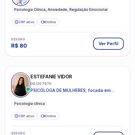
que desejam compreender suas emoções,
reduzir a ansiedade e construir uma vida
Psicologia Clínica, Ansiedade, Regulação Emocional
com mais equilíbrio e sentido
CRP ativo
Online
SESSÃO
Ver Perfil
R$
80
ESTEFANIE VIDOR
06/207970
PSICÓLOGA DE MULHERES; focada em
melhorar relacionamentos os conflitos,
dentro da sua realidade.
Psicologia clínica
CRP ativo
Online
SESSÃO