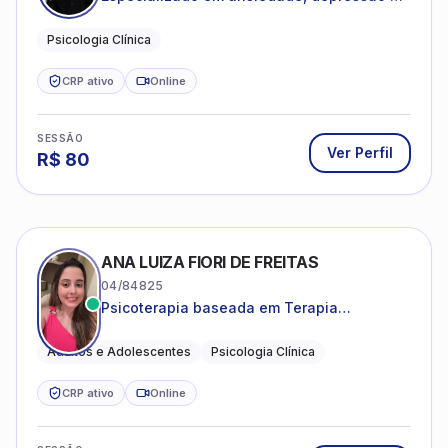
desenvolvimento emocional
Psicologia Clínica
CRP ativo
Online
SESSÃO
Ver Perfil
R$
80
ANA LUIZA FIORI DE FREITAS
04/84825
Psicoterapia baseada em Terapia
Cognitivo-Comportamental
Adultos e Adolescentes
Psicologia Clínica
CRP ativo
Online