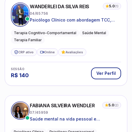
WANDERLEI DA SILVA REIS
5.0
(
1
)
04/65756
Psicólogo Clínico com abordagem TCC,
especializado em saúde mental e terapia
sistêmica
Terapia Cognitivo-Comportamental
Saúde Mental
Terapia Familiar
CRP ativo
Online
Avaliações
SESSÃO
Ver Perfil
R$
140
FABIANA SILVEIRA WENDLER
5.0
(
2
)
07/45959
Saúde mental na vida pessoal e
profissional.
Psicóloga Clínica
Psicóloga Organizacional