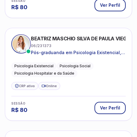
SESSÃO
Ver Perfil
R$
80
BEATRIZ MASCHIO SILVA DE PAULA VIEGAS
06/231373
Pós-graduanda em Psicologia Existencial,
Psicologia Social e Psicologia Hospitalar e
da Saúde.
Psicologia Existencial
Psicologia Social
Psicologia Hospitalar e da Saúde
CRP ativo
Online
SESSÃO
Ver Perfil
R$
80