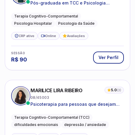
Pós-graduada em TCC e Psicologia
Hospitalar e da Saúde
Terapia Cognitivo-Comportamental
Psicologia Hospitalar
Psicologia da Saúde
CRP ativo
Online
Avaliações
SESSÃO
Ver Perfil
R$
90
MARILICE LIRA RIBEIRO
5.0
(
3
)
08/45003
Psicoterapia para pessoas que desejam
compreender as emoções e lidar com as
dificuldades do dia a dia
Terapia Cognitivo-Comportamental (TCC)
dificuldades emocionais
depressão / ansiedade