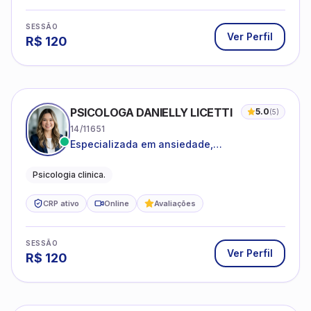
SESSÃO
Ver Perfil
R$
120
PSICOLOGA DANIELLY LICETTI
5.0
(
5
)
14/11651
Especializada em ansiedade,
autoconhecimento, depressão.
Psicologia clinica.
CRP ativo
Online
Avaliações
SESSÃO
Ver Perfil
R$
120