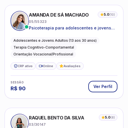
AMANDA DE SÁ MACHADO
5.0
(
10
)
05/55323
Psicoterapia para adolescentes e jovens
adultos com foco em ansiedade,
autoestima, relações e orientação
Adolescentes e Jovens Adultos (13 aos 30 anos)
profissional
Terapia Cognitivo-Comportamental
Orientação Vocacional/Profissional
CRP ativo
Online
Avaliações
SESSÃO
Ver Perfil
R$
90
RAQUEL BENTO DA SILVA
5.0
(
8
)
03/30147