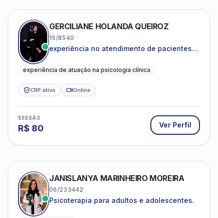
GERCILIANE HOLANDA QUEIROZ
15/8540
experiência no atendimento de pacientes
ansiosos, com histórico de pensamentos
catastróficos e comportamentos
experiência de atuação na psicologia clínica
autolesivos.
CRP ativo
Online
SESSÃO
Ver Perfil
R$
80
JANISLANYA MARINHEIRO MOREIRA
06/233442
Psicoterapia para adultos e adolescentes.