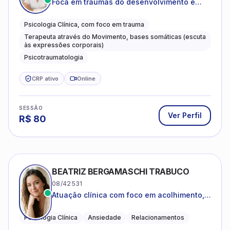
Foca em traumas do desenvolvimento e
traumas complexos
Psicologia Clínica, com foco em trauma
Terapeuta através do Movimento, bases somáticas (escuta
às expressões corporais)
Psicotraumatologia
CRP ativo
Online
SESSÃO
Ver Perfil
R$
80
BEATRIZ BERGAMASCHI TRABUCO
08/42531
Atuação clínica com foco em acolhimento,
autoestima, ansiedade e transições de vida
Psicologia Clínica
Ansiedade
Relacionamentos