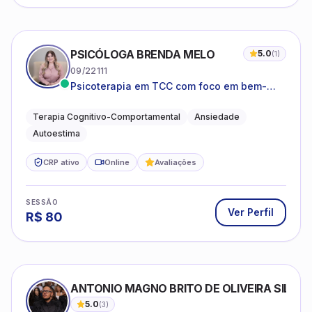
PSICÓLOGA BRENDA MELO
5.0
(
1
)
09/22111
Psicoterapia em TCC com foco em bem-
estar emocional e estratégias práticas para
o cotidiano
Terapia Cognitivo-Comportamental
Ansiedade
Autoestima
CRP ativo
Online
Avaliações
SESSÃO
Ver Perfil
R$
80
ANTONIO MAGNO BRITO DE OLIVEIRA SILVA
5.0
(
3
)