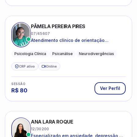
PÂMELA PEREIRA PIRES
07/45607
Atendimento clínico de orientação
psicanalítica para adolescentes, adultos e
crianças neurotípicas
Psicologia Clínica
Psicanálise
Neurodivergências
CRP ativo
Online
SESSÃO
Ver Perfil
R$
80
ANA LARA ROQUE
12/30200
Especializado em ansiedade, depressão e