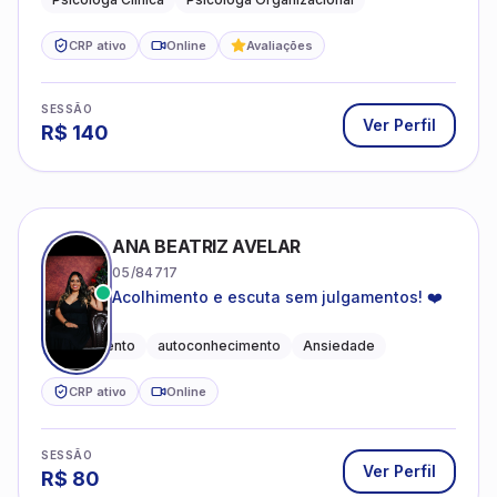
CRP ativo
Online
Avaliações
SESSÃO
Ver Perfil
R$
140
ANA BEATRIZ AVELAR
05/84717
Acolhimento e escuta sem julgamentos! ❤️
Acolhimento
autoconhecimento
Ansiedade
CRP ativo
Online
SESSÃO
Ver Perfil
R$
80