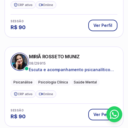
CRP ativo
Online
SESSÃO
Ver Perfil
R$
90
MIRIÃ ROSSETO MUNIZ
08/29915
Escuta e acompanhamento psicanalítico
para adultos e adolescentes.
Psicanálise
Psicologia Clínica
Saúde Mental
CRP ativo
Online
SESSÃO
Ver Perfil
R$
90