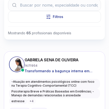
Filtros
Mostrando
65
profissionais disponíveis
Clique para assistir
GABRIELA SENA DE OLIVEIRA
14/11954
Transformando a bagunça interna em
autoconhecimento, clareza, leveza e
caminhos mais gentis para se viver.
-Atuação em atendimentos psicológicos online com foco
na Terapia Cognitivo-Comportamental (TCC)
Psicoterapia Breve e Práticas Baseadas em Evidências; -
Manejo de demandas relacionadas à ansiedade
estresse
+
4