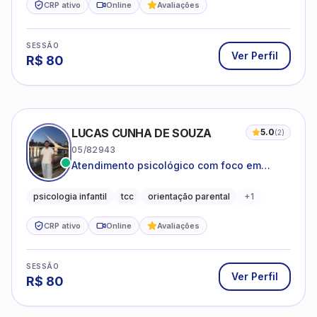
CRP ativo
Online
Avaliações
SESSÃO
Ver Perfil
R$
80
LUCAS CUNHA DE SOUZA
5.0
(
2
)
05/82943
Atendimento psicológico com foco em
Terapia Cognitivo-Comportamental (TCC),
promovendo equilíbrio emocional e
psicologia infantil
tcc
orientação parental
+
1
qualidade de vida.
CRP ativo
Online
Avaliações
SESSÃO
Ver Perfil
R$
80