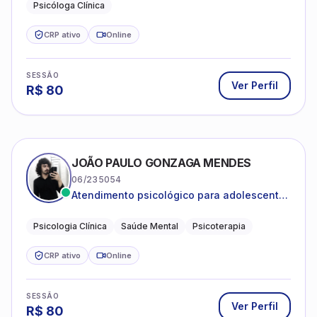
Psicóloga Clínica
CRP ativo
Online
SESSÃO
Ver Perfil
R$
80
JOÃO PAULO GONZAGA MENDES
06/235054
Atendimento psicológico para adolescentes
e adultos com foco em ansiedade,
depressão e autoestima.
Psicologia Clínica
Saúde Mental
Psicoterapia
CRP ativo
Online
SESSÃO
Ver Perfil
R$
80