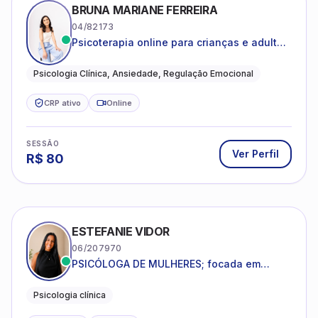
BRUNA MARIANE FERREIRA
04/82173
Psicoterapia online para crianças e adultos
que desejam compreender suas emoções,
reduzir a ansiedade e construir uma vida
Psicologia Clínica, Ansiedade, Regulação Emocional
com mais equilíbrio e sentido
CRP ativo
Online
SESSÃO
Ver Perfil
R$
80
ESTEFANIE VIDOR
06/207970
PSICÓLOGA DE MULHERES; focada em
melhorar relacionamentos os conflitos,
dentro da sua realidade.
Psicologia clínica