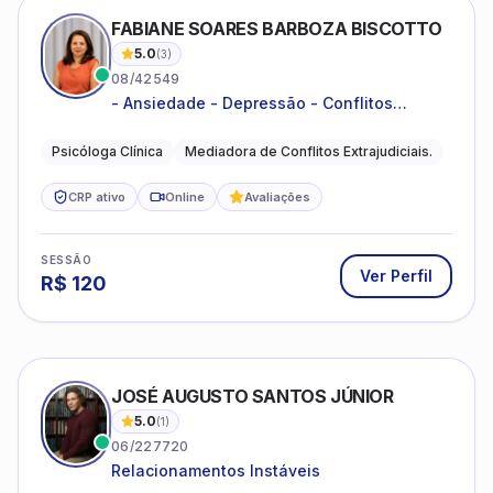
FABIANE SOARES BARBOZA BISCOTTO
5.0
(
3
)
08/42549
- Ansiedade - Depressão - Conflitos
conjugais - Conflitos familiares e
relacionamentos - Autoestima -
Psicóloga Clínica
Mediadora de Conflitos Extrajudiciais.
Desenvolvimento emocional
CRP ativo
Online
Avaliações
SESSÃO
Ver Perfil
R$
120
JOSÉ AUGUSTO SANTOS JÚNIOR
5.0
(
1
)
06/227720
Relacionamentos Instáveis