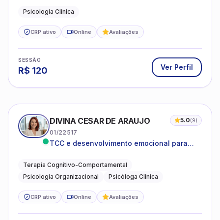
Psicologia Clínica
CRP ativo
Online
Avaliações
SESSÃO
Ver Perfil
R$
120
DIVINA CESAR DE ARAUJO
5.0
(
9
)
01/22517
TCC e desenvolvimento emocional para
adultos e idosos
Terapia Cognitivo-Comportamental
Psicologia Organizacional
Psicóloga Clínica
CRP ativo
Online
Avaliações