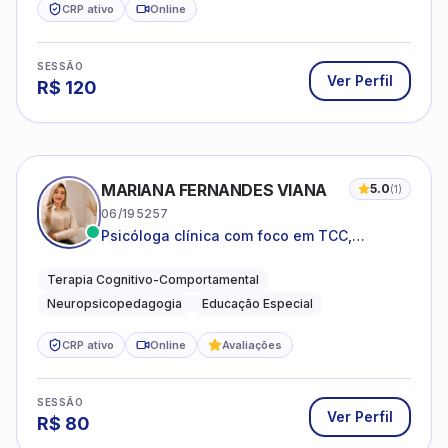
CRP ativo
Online
SESSÃO
Ver Perfil
R$
120
MARIANA FERNANDES VIANA
5.0
(
1
)
06/195257
Psicóloga clínica com foco em TCC,
neuropsicopedagogia e acompanhamento
do neurodesenvolvimento.
Terapia Cognitivo-Comportamental
Neuropsicopedagogia
Educação Especial
CRP ativo
Online
Avaliações
SESSÃO
Ver Perfil
R$
80