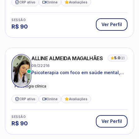
CRP ativo
Online
Avaliações
SESSÃO
Ver Perfil
R$
90
ALLINE ALMEIDA MAGALHÃES
5.0
(
2
)
09/22216
Psicoterapia com foco em saúde mental,
relações interpessoais e autoestima para
adolescentes e adultos.
Psicologia clínica
CRP ativo
Online
Avaliações
SESSÃO
Ver Perfil
R$
90