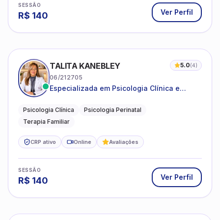
SESSÃO
Ver Perfil
R$
140
TALITA KANEBLEY
5.0
(
4
)
06/212705
Especializada em Psicologia Clínica e
Perinatal para adolescentes, adultos e
famílias
Psicologia Clínica
Psicologia Perinatal
Terapia Familiar
CRP ativo
Online
Avaliações
SESSÃO
Ver Perfil
R$
140