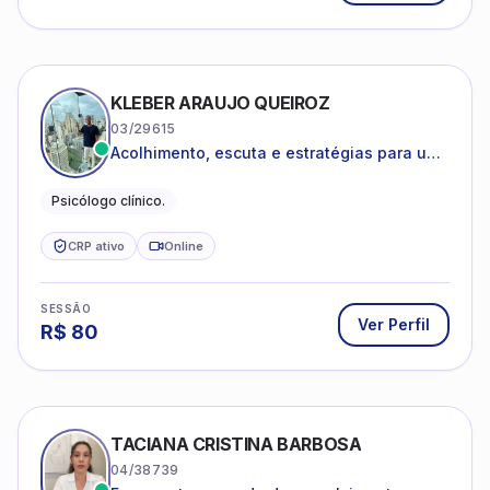
KLEBER ARAUJO QUEIROZ
03/29615
Acolhimento, escuta e estratégias para uma
vida mais saudável.
Psicólogo clínico.
CRP ativo
Online
SESSÃO
Ver Perfil
R$
80
TACIANA CRISTINA BARBOSA
04/38739