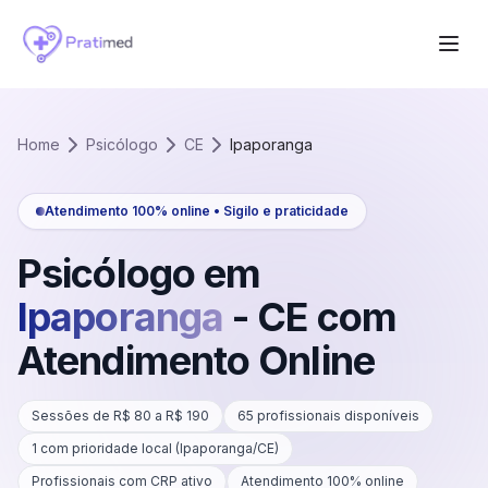
Home
Psicólogo
CE
Ipaporanga
Atendimento 100% online • Sigilo e praticidade
Psicólogo em
Ipaporanga
-
CE
com
Atendimento Online
Sessões de R$
80
a R$
190
65
profissionais disponíveis
1
com prioridade local (
Ipaporanga
/
CE
)
Profissionais com CRP ativo
Atendimento 100% online