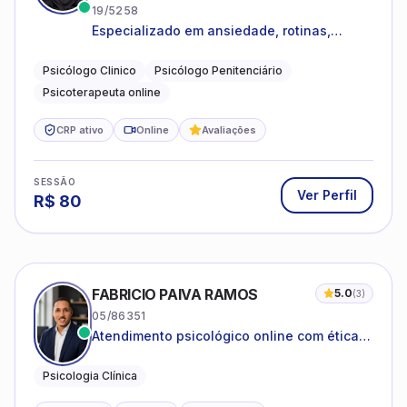
19/5258
Especializado em ansiedade, rotinas,
dificuldades emocionais, conflitos
familiares e questões comportamentais.
Psicólogo Clinico
Psicólogo Penitenciário
Psicoterapeuta online
CRP ativo
Online
Avaliações
SESSÃO
Ver Perfil
R$
80
FABRICIO PAIVA RAMOS
5.0
(
3
)
05/86351
Atendimento psicológico online com ética,
sigilo e acolhimento.
Psicologia Clínica