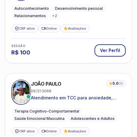
emocional e relações mais saudáveis
Autoconhecimento
Desenvolvimento pessoal
Relacionamentos
+
2
CRP ativo
Online
Avaliações
SESSÃO
Ver Perfil
R$
100
JOÃO PAULO
5.0
(
3
)
06/213068
Atendimento em TCC para ansiedade,
estresse e desenvolvimento de autonomia
emocional
Terapia Cognitivo-Comportamental
Saúde Emocional Masculina
Adolescentes e Adultos
CRP ativo
Online
Avaliações