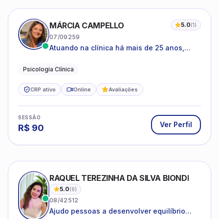
MÁRCIA CAMPELLO
5.0
(
1
)
07/09259
Atuando na clínica há mais de 25 anos,
amparada pela psicanálise e suas
estruturas, com experiência em
Psicologia Clínica
atendimento a jovens e adultos.
CRP ativo
Online
Avaliações
SESSÃO
Ver Perfil
R$
90
RAQUEL TEREZINHA DA SILVA BIONDI
5.0
(
9
)
08/42512
Ajudo pessoas a desenvolver equilíbrio