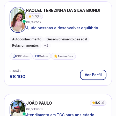
RAQUEL TEREZINHA DA SILVA BIONDI
5.0
(
9
)
08/42512
Ajudo pessoas a desenvolver equilíbrio
emocional e relações mais saudáveis
Autoconhecimento
Desenvolvimento pessoal
Relacionamentos
+
2
CRP ativo
Online
Avaliações
SESSÃO
Ver Perfil
R$
100
JOÃO PAULO
5.0
(
3
)
06/213068
Atendimento em TCC para ansiedade,