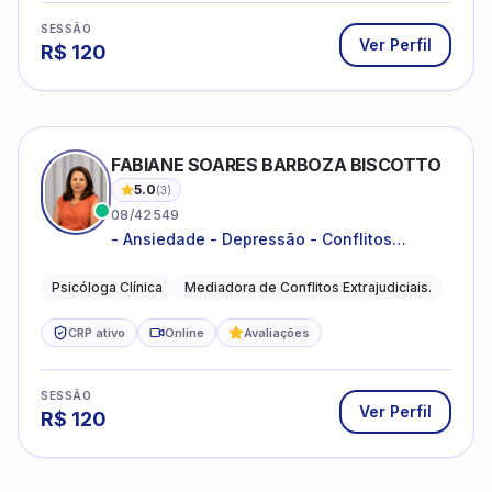
SESSÃO
Ver Perfil
R$
120
FABIANE SOARES BARBOZA BISCOTTO
5.0
(
3
)
08/42549
- Ansiedade - Depressão - Conflitos
conjugais - Conflitos familiares e
relacionamentos - Autoestima -
Psicóloga Clínica
Mediadora de Conflitos Extrajudiciais.
Desenvolvimento emocional
CRP ativo
Online
Avaliações
SESSÃO
Ver Perfil
R$
120