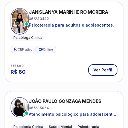
JANISLANYA MARINHEIRO MOREIRA
06/233442
Psicoterapia para adultos e adolescentes.
Psicóloga Clínica
CRP ativo
Online
SESSÃO
Ver Perfil
R$
80
JOÃO PAULO GONZAGA MENDES
06/235054
Atendimento psicológico para adolescentes
e adultos com foco em ansiedade,
depressão e autoestima.
Psicologia Clínica
Saúde Mental
Psicoterapia