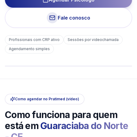
Fale conosco
Profissionais com CRP ativo
Sessões por videochamada
Em
Guaraciaba do Norte
Agendamento simples
sem deslocamento
Comece hoje
Online e sigiloso
Como agendar no Pratimed (vídeo)
Como funciona para quem
está em
Guaraciaba do Norte
-
CE