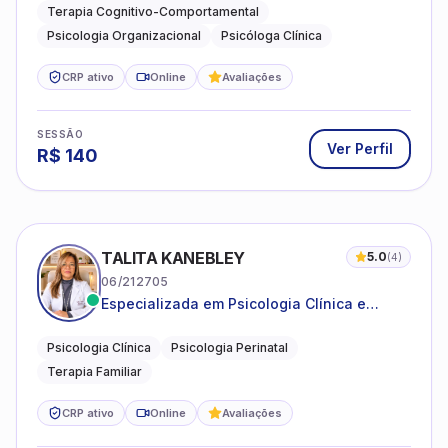
Terapia Cognitivo-Comportamental
Psicologia Organizacional
Psicóloga Clínica
CRP ativo
Online
Avaliações
SESSÃO
Ver Perfil
R$
140
TALITA KANEBLEY
5.0
(
4
)
06/212705
Especializada em Psicologia Clínica e
Perinatal para adolescentes, adultos e
famílias
Psicologia Clínica
Psicologia Perinatal
Terapia Familiar
CRP ativo
Online
Avaliações