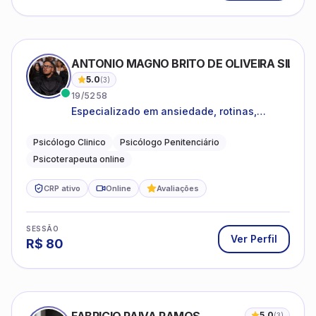
ANTONIO MAGNO BRITO DE OLIVEIRA SILVA
5.0
(
3
)
19/5258
Especializado em ansiedade, rotinas,
dificuldades emocionais, conflitos
familiares e questões comportamentais.
Psicólogo Clinico
Psicólogo Penitenciário
Psicoterapeuta online
CRP ativo
Online
Avaliações
SESSÃO
Ver Perfil
R$
80
5.0
(
3
)