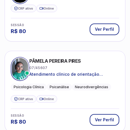
CRP ativo
Online
SESSÃO
Ver Perfil
R$
80
PÂMELA PEREIRA PIRES
07/45607
Atendimento clínico de orientação
psicanalítica para adolescentes, adultos e
crianças neurotípicas
Psicologia Clínica
Psicanálise
Neurodivergências
CRP ativo
Online
SESSÃO
Ver Perfil
R$
80