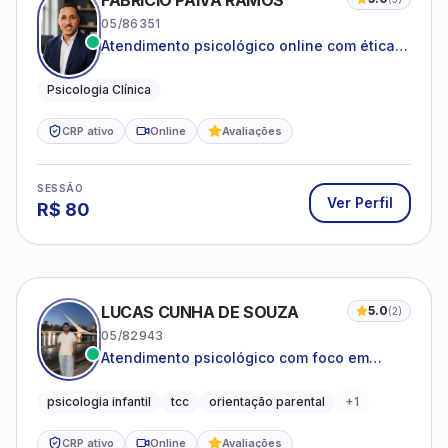
FABRICIO PAIVA RAMOS
05/86351
Atendimento psicológico online com ética,
sigilo e acolhimento.
Psicologia Clínica
CRP ativo
Online
Avaliações
SESSÃO
Ver Perfil
R$
80
LUCAS CUNHA DE SOUZA
5.0
(
2
)
05/82943
Atendimento psicológico com foco em
Terapia Cognitivo-Comportamental (TCC),
promovendo equilíbrio emocional e
psicologia infantil
tcc
orientação parental
+
1
qualidade de vida.
CRP ativo
Online
Avaliações