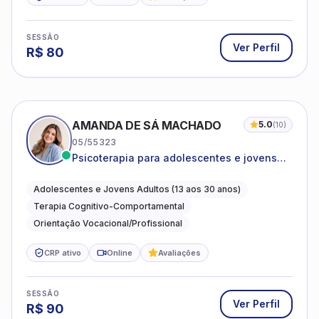
SESSÃO
Ver Perfil
R$
80
AMANDA DE SÁ MACHADO
5.0
(
10
)
05/55323
Psicoterapia para adolescentes e jovens
adultos com foco em ansiedade,
autoestima, relações e orientação
Adolescentes e Jovens Adultos (13 aos 30 anos)
profissional
Terapia Cognitivo-Comportamental
Orientação Vocacional/Profissional
CRP ativo
Online
Avaliações
SESSÃO
Ver Perfil
R$
90