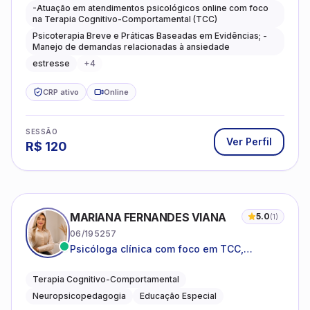
caminhos mais gentis para se viver.
-Atuação em atendimentos psicológicos online com foco
na Terapia Cognitivo-Comportamental (TCC)
Psicoterapia Breve e Práticas Baseadas em Evidências; -
Manejo de demandas relacionadas à ansiedade
estresse
+
4
CRP ativo
Online
SESSÃO
Ver Perfil
R$
120
MARIANA FERNANDES VIANA
5.0
(
1
)
06/195257
Psicóloga clínica com foco em TCC,
neuropsicopedagogia e acompanhamento
do neurodesenvolvimento.
Terapia Cognitivo-Comportamental
Neuropsicopedagogia
Educação Especial