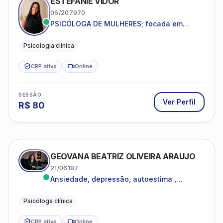
ESTEFANIE VIDOR
06/207970
PSICÓLOGA DE MULHERES; focada em
melhorar relacionamentos os conflitos,
dentro da sua realidade.
Psicologia clínica
CRP ativo
Online
SESSÃO
Ver Perfil
R$
80
GEOVANA BEATRIZ OLIVEIRA ARAUJO
21/06187
Ansiedade, depressão, autoestima ,
autoconhecimento
Psicóloga clínica
CRP ativo
Online