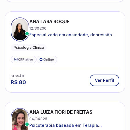
ANA LARA ROQUE
12/30200
Especializado em ansiedade, depressão e
desenvolvimento emocional
Psicologia Clínica
CRP ativo
Online
SESSÃO
Ver Perfil
R$
80
ANA LUIZA FIORI DE FREITAS
04/84825
Psicoterapia baseada em Terapia