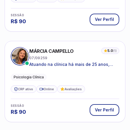
SESSÃO
Ver Perfil
R$
90
MÁRCIA CAMPELLO
5.0
(
1
)
07/09259
Atuando na clínica há mais de 25 anos,
amparada pela psicanálise e suas
estruturas, com experiência em
Psicologia Clínica
atendimento a jovens e adultos.
CRP ativo
Online
Avaliações
SESSÃO
Ver Perfil
R$
90