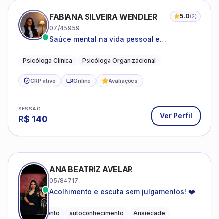
FABIANA SILVEIRA WENDLER
5.0
(
2
)
07/45959
Saúde mental na vida pessoal e
profissional.
Psicóloga Clínica
Psicóloga Organizacional
CRP ativo
Online
Avaliações
SESSÃO
Ver Perfil
R$
140
ANA BEATRIZ AVELAR
05/84717
Acolhimento e escuta sem julgamentos! ❤️
Acolhimento
autoconhecimento
Ansiedade