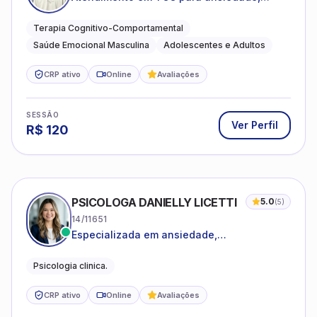
estresse e desenvolvimento de autonomia
emocional
Terapia Cognitivo-Comportamental
Saúde Emocional Masculina
Adolescentes e Adultos
CRP ativo
Online
Avaliações
SESSÃO
Ver Perfil
R$
120
PSICOLOGA DANIELLY LICETTI
5.0
(
5
)
14/11651
Especializada em ansiedade,
autoconhecimento, depressão.
Psicologia clinica.
CRP ativo
Online
Avaliações