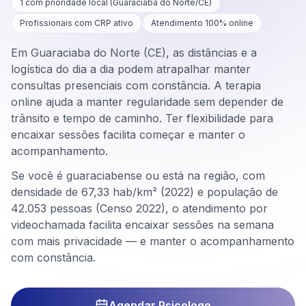
1
com prioridade local (
Guaraciaba do Norte
/
CE
)
Profissionais com CRP ativo
Atendimento 100% online
Em Guaraciaba do Norte (CE), as distâncias e a
logística do dia a dia podem atrapalhar manter
consultas presenciais com constância. A terapia
online ajuda a manter regularidade sem depender de
trânsito e tempo de caminho. Ter flexibilidade para
encaixar sessões facilita começar e manter o
acompanhamento.
Se você é guaraciabense ou está na região, com
densidade de 67,33 hab/km² (2022) e população de
42.053 pessoas (Censo 2022), o atendimento por
videochamada facilita encaixar sessões na semana
com mais privacidade — e manter o acompanhamento
com constância.
Agendar Psicologo