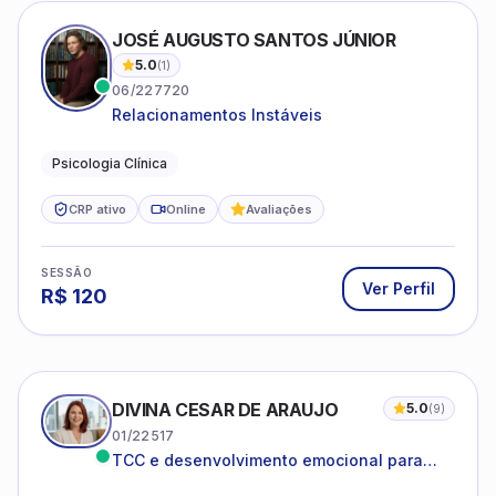
JOSÉ AUGUSTO SANTOS JÚNIOR
5.0
(
1
)
06/227720
Relacionamentos Instáveis
Psicologia Clínica
CRP ativo
Online
Avaliações
SESSÃO
Ver Perfil
R$
120
DIVINA CESAR DE ARAUJO
5.0
(
9
)
01/22517
TCC e desenvolvimento emocional para
adultos e idosos