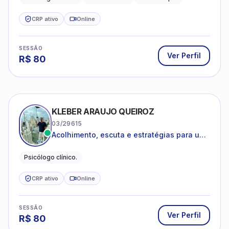
CRP ativo
Online
SESSÃO
Ver Perfil
R$
80
KLEBER ARAUJO QUEIROZ
03/29615
Acolhimento, escuta e estratégias para uma
vida mais saudável.
Psicólogo clínico.
CRP ativo
Online
SESSÃO
Ver Perfil
R$
80