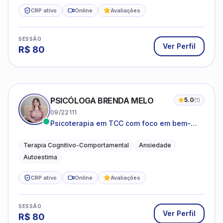
CRP ativo
Online
Avaliações
SESSÃO
Ver Perfil
R$
80
PSICÓLOGA BRENDA MELO
5.0
(
1
)
09/22111
Psicoterapia em TCC com foco em bem-
estar emocional e estratégias práticas para
o cotidiano
Terapia Cognitivo-Comportamental
Ansiedade
Autoestima
CRP ativo
Online
Avaliações
SESSÃO
Ver Perfil
R$
80