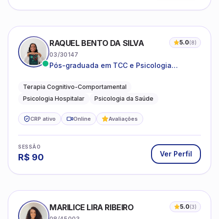
RAQUEL BENTO DA SILVA
5.0
(
8
)
03/30147
Pós-graduada em TCC e Psicologia
Hospitalar e da Saúde
Terapia Cognitivo-Comportamental
Psicologia Hospitalar
Psicologia da Saúde
CRP ativo
Online
Avaliações
SESSÃO
Ver Perfil
R$
90
MARILICE LIRA RIBEIRO
5.0
(
3
)
08/45003