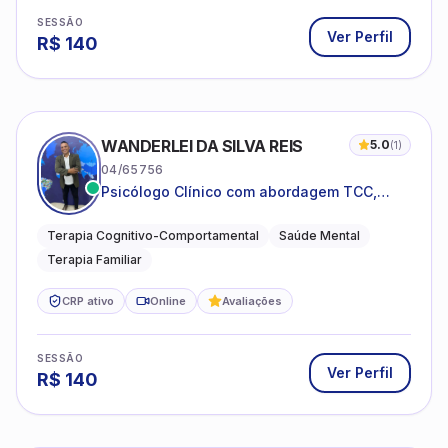
SESSÃO
Ver Perfil
R$
140
WANDERLEI DA SILVA REIS
5.0
(
1
)
04/65756
Psicólogo Clínico com abordagem TCC,
especializado em saúde mental e terapia
sistêmica
Terapia Cognitivo-Comportamental
Saúde Mental
Terapia Familiar
CRP ativo
Online
Avaliações
SESSÃO
Ver Perfil
R$
140