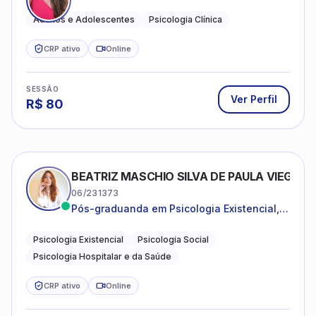
Cognitivo-Comportamental
Adultos e Adolescentes
Psicologia Clínica
CRP ativo
Online
SESSÃO
Ver Perfil
R$
80
BEATRIZ MASCHIO SILVA DE PAULA VIEGAS
06/231373
Pós-graduanda em Psicologia Existencial,
Psicologia Social e Psicologia Hospitalar e
da Saúde.
Psicologia Existencial
Psicologia Social
Psicologia Hospitalar e da Saúde
CRP ativo
Online