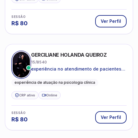
SESSÃO
Ver Perfil
R$
80
GERCILIANE HOLANDA QUEIROZ
15/8540
experiência no atendimento de pacientes
ansiosos, com histórico de pensamentos
catastróficos e comportamentos
experiência de atuação na psicologia clínica
autolesivos.
CRP ativo
Online
SESSÃO
Ver Perfil
R$
80