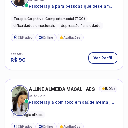
Psicoterapia para pessoas que desejam
compreender as emoções e lidar com as
dificuldades do dia a dia
Terapia Cognitivo-Comportamental (TCC)
dificuldades emocionais
depressão / ansiedade
CRP ativo
Online
Avaliações
SESSÃO
Ver Perfil
R$
90
ALLINE ALMEIDA MAGALHÃES
5.0
(
2
)
09/22216
Psicoterapia com foco em saúde mental,
relações interpessoais e autoestima para
adolescentes e adultos.
Psicologia clínica
CRP ativo
Online
Avaliações