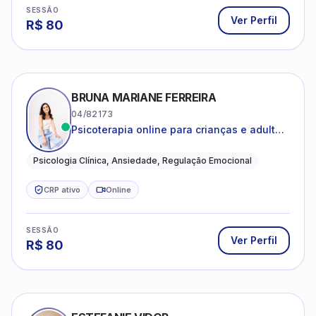
SESSÃO
Ver Perfil
R$
80
BRUNA MARIANE FERREIRA
04/82173
Psicoterapia online para crianças e adultos
que desejam compreender suas emoções,
reduzir a ansiedade e construir uma vida
Psicologia Clínica, Ansiedade, Regulação Emocional
com mais equilíbrio e sentido
CRP ativo
Online
SESSÃO
Ver Perfil
R$
80