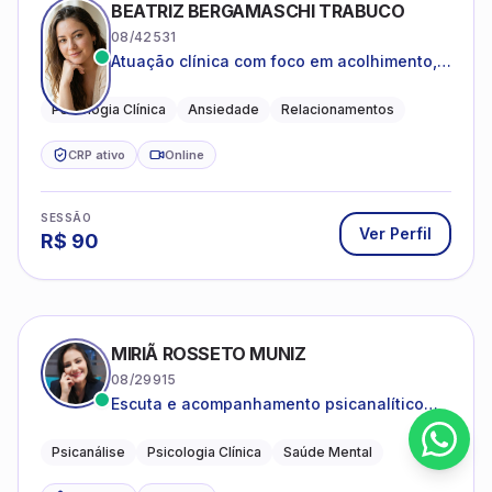
BEATRIZ BERGAMASCHI TRABUCO
08/42531
Atuação clínica com foco em acolhimento,
autoestima, ansiedade e transições de vida
Psicologia Clínica
Ansiedade
Relacionamentos
CRP ativo
Online
SESSÃO
Ver Perfil
R$
90
MIRIÃ ROSSETO MUNIZ
08/29915
Escuta e acompanhamento psicanalítico
para adultos e adolescentes.
Psicanálise
Psicologia Clínica
Saúde Mental