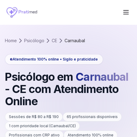
Home
Psicólogo
CE
Carnaubal
Atendimento 100% online • Sigilo e praticidade
Psicólogo em
Carnaubal
-
CE
com Atendimento
Online
Sessões de R$
80
a R$
190
65
profissionais disponíveis
1
com prioridade local (
Carnaubal
/
CE
)
Profissionais com CRP ativo
Atendimento 100% online