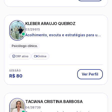
KLEBER ARAUJO QUEIROZ
03/29615
Acolhimento, escuta e estratégias para uma
vida mais saudável.
Psicólogo clínico.
CRP ativo
Online
SESSÃO
Ver Perfil
R$
80
TACIANA CRISTINA BARBOSA
04/38739