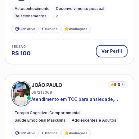
emocional e relações mais saudáveis
Autoconhecimento
Desenvolvimento pessoal
Relacionamentos
+
2
CRP ativo
Online
Avaliações
SESSÃO
Ver Perfil
R$
100
JOÃO PAULO
5.0
(
3
)
06/213068
Atendimento em TCC para ansiedade,
estresse e desenvolvimento de autonomia
emocional
Terapia Cognitivo-Comportamental
Saúde Emocional Masculina
Adolescentes e Adultos
CRP ativo
Online
Avaliações