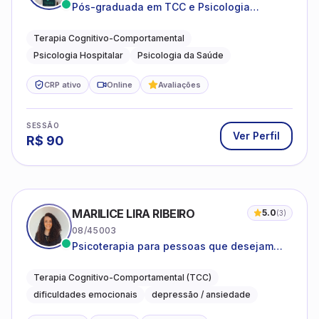
Pós-graduada em TCC e Psicologia
Hospitalar e da Saúde
Terapia Cognitivo-Comportamental
Psicologia Hospitalar
Psicologia da Saúde
CRP ativo
Online
Avaliações
SESSÃO
Ver Perfil
R$
90
MARILICE LIRA RIBEIRO
5.0
(
3
)
08/45003
Psicoterapia para pessoas que desejam
compreender as emoções e lidar com as
dificuldades do dia a dia
Terapia Cognitivo-Comportamental (TCC)
dificuldades emocionais
depressão / ansiedade