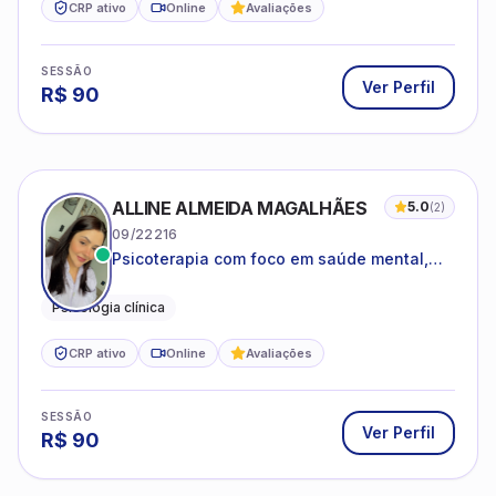
CRP ativo
Online
Avaliações
SESSÃO
Ver Perfil
R$
90
ALLINE ALMEIDA MAGALHÃES
5.0
(
2
)
09/22216
Psicoterapia com foco em saúde mental,
relações interpessoais e autoestima para
adolescentes e adultos.
Psicologia clínica
CRP ativo
Online
Avaliações
SESSÃO
Ver Perfil
R$
90