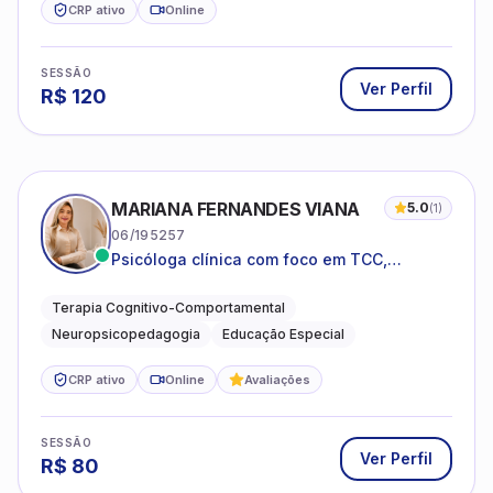
CRP ativo
Online
SESSÃO
Ver Perfil
R$
120
MARIANA FERNANDES VIANA
5.0
(
1
)
06/195257
Psicóloga clínica com foco em TCC,
neuropsicopedagogia e acompanhamento
do neurodesenvolvimento.
Terapia Cognitivo-Comportamental
Neuropsicopedagogia
Educação Especial
CRP ativo
Online
Avaliações
SESSÃO
Ver Perfil
R$
80