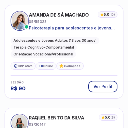
AMANDA DE SÁ MACHADO
5.0
(
10
)
05/55323
Psicoterapia para adolescentes e jovens
adultos com foco em ansiedade,
autoestima, relações e orientação
Adolescentes e Jovens Adultos (13 aos 30 anos)
profissional
Terapia Cognitivo-Comportamental
Orientação Vocacional/Profissional
CRP ativo
Online
Avaliações
SESSÃO
Ver Perfil
R$
90
RAQUEL BENTO DA SILVA
5.0
(
8
)
03/30147