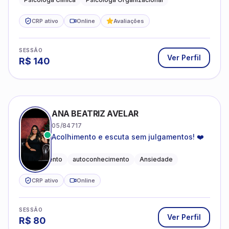
CRP ativo
Online
Avaliações
SESSÃO
Ver Perfil
R$
140
ANA BEATRIZ AVELAR
05/84717
Acolhimento e escuta sem julgamentos! ❤️
Acolhimento
autoconhecimento
Ansiedade
CRP ativo
Online
SESSÃO
Ver Perfil
R$
80