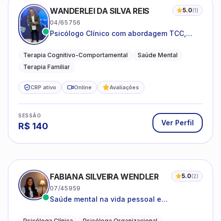
WANDERLEI DA SILVA REIS
5.0
(
1
)
04/65756
Psicólogo Clínico com abordagem TCC,
especializado em saúde mental e terapia
sistêmica
Terapia Cognitivo-Comportamental
Saúde Mental
Terapia Familiar
CRP ativo
Online
Avaliações
SESSÃO
Ver Perfil
R$
140
FABIANA SILVEIRA WENDLER
5.0
(
2
)
07/45959
Saúde mental na vida pessoal e
profissional.
Psicóloga Clínica
Psicóloga Organizacional