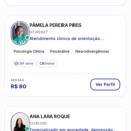
PÂMELA PEREIRA PIRES
07/45607
Atendimento clínico de orientação
psicanalítica para adolescentes, adultos e
crianças neurotípicas
Psicologia Clínica
Psicanálise
Neurodivergências
CRP ativo
Online
SESSÃO
Ver Perfil
R$
80
ANA LARA ROQUE
12/30200
Especializado em ansiedade, depressão e