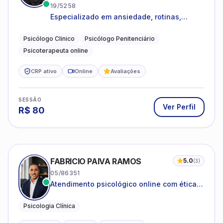
19/5258
Especializado em ansiedade, rotinas,
dificuldades emocionais, conflitos
familiares e questões comportamentais.
Psicólogo Clinico
Psicólogo Penitenciário
Psicoterapeuta online
CRP ativo
Online
Avaliações
SESSÃO
Ver Perfil
R$
80
FABRICIO PAIVA RAMOS
5.0
(
3
)
05/86351
Atendimento psicológico online com ética,
sigilo e acolhimento.
Psicologia Clínica