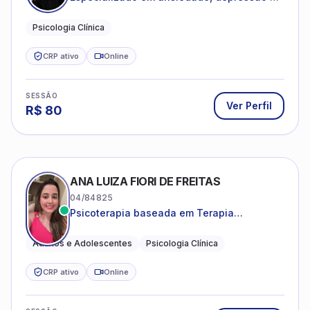
desenvolvimento emocional
Psicologia Clínica
CRP ativo
Online
SESSÃO
Ver Perfil
R$
80
ANA LUIZA FIORI DE FREITAS
04/84825
Psicoterapia baseada em Terapia
Cognitivo-Comportamental
Adultos e Adolescentes
Psicologia Clínica
CRP ativo
Online