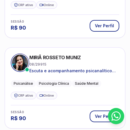
CRP ativo
Online
SESSÃO
Ver Perfil
R$
90
MIRIÃ ROSSETO MUNIZ
08/29915
Escuta e acompanhamento psicanalítico
para adultos e adolescentes.
Psicanálise
Psicologia Clínica
Saúde Mental
CRP ativo
Online
SESSÃO
Ver Perfil
R$
90