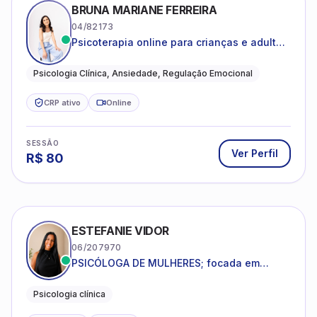
BRUNA MARIANE FERREIRA
04/82173
Psicoterapia online para crianças e adultos
que desejam compreender suas emoções,
reduzir a ansiedade e construir uma vida
Psicologia Clínica, Ansiedade, Regulação Emocional
com mais equilíbrio e sentido
CRP ativo
Online
SESSÃO
Ver Perfil
R$
80
ESTEFANIE VIDOR
06/207970
PSICÓLOGA DE MULHERES; focada em
melhorar relacionamentos os conflitos,
dentro da sua realidade.
Psicologia clínica