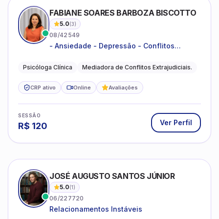
FABIANE SOARES BARBOZA BISCOTTO
5.0
(
3
)
08/42549
- Ansiedade - Depressão - Conflitos
conjugais - Conflitos familiares e
relacionamentos - Autoestima -
Psicóloga Clínica
Mediadora de Conflitos Extrajudiciais.
Desenvolvimento emocional
CRP ativo
Online
Avaliações
SESSÃO
Ver Perfil
R$
120
JOSÉ AUGUSTO SANTOS JÚNIOR
5.0
(
1
)
06/227720
Relacionamentos Instáveis