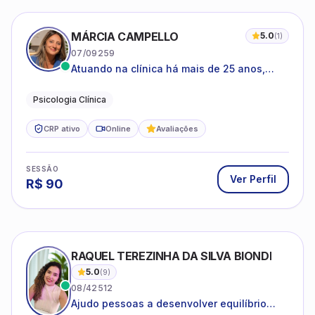
MÁRCIA CAMPELLO
5.0
(
1
)
07/09259
Atuando na clínica há mais de 25 anos,
amparada pela psicanálise e suas
estruturas, com experiência em
Psicologia Clínica
atendimento a jovens e adultos.
CRP ativo
Online
Avaliações
SESSÃO
Ver Perfil
R$
90
RAQUEL TEREZINHA DA SILVA BIONDI
5.0
(
9
)
08/42512
Ajudo pessoas a desenvolver equilíbrio