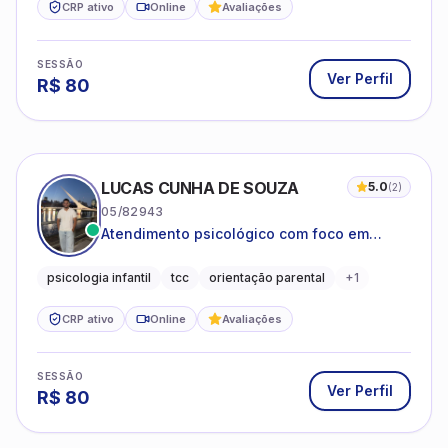
CRP ativo
Online
Avaliações
SESSÃO
Ver Perfil
R$
80
LUCAS CUNHA DE SOUZA
5.0
(
2
)
05/82943
Atendimento psicológico com foco em
Terapia Cognitivo-Comportamental (TCC),
promovendo equilíbrio emocional e
psicologia infantil
tcc
orientação parental
+
1
qualidade de vida.
CRP ativo
Online
Avaliações
SESSÃO
Ver Perfil
R$
80