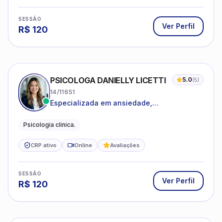
SESSÃO
Ver Perfil
R$
120
PSICOLOGA DANIELLY LICETTI
5.0
(
5
)
14/11651
Especializada em ansiedade,
autoconhecimento, depressão.
Psicologia clinica.
CRP ativo
Online
Avaliações
SESSÃO
Ver Perfil
R$
120