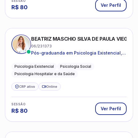
SESSÃO
Ver Perfil
R$
80
BEATRIZ MASCHIO SILVA DE PAULA VIEGAS
06/231373
Pós-graduanda em Psicologia Existencial,
Psicologia Social e Psicologia Hospitalar e
da Saúde.
Psicologia Existencial
Psicologia Social
Psicologia Hospitalar e da Saúde
CRP ativo
Online
SESSÃO
Ver Perfil
R$
80