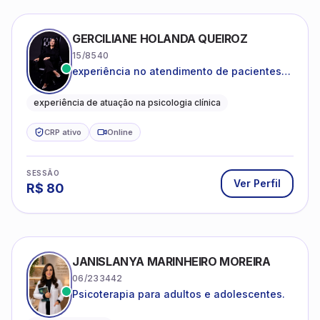
GERCILIANE HOLANDA QUEIROZ
15/8540
experiência no atendimento de pacientes
ansiosos, com histórico de pensamentos
catastróficos e comportamentos
experiência de atuação na psicologia clínica
autolesivos.
CRP ativo
Online
SESSÃO
Ver Perfil
R$
80
JANISLANYA MARINHEIRO MOREIRA
06/233442
Psicoterapia para adultos e adolescentes.