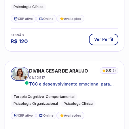
Psicologia Clínica
CRP ativo
Online
Avaliações
SESSÃO
Ver Perfil
R$
120
DIVINA CESAR DE ARAUJO
5.0
(
9
)
01/22517
TCC e desenvolvimento emocional para
adultos e idosos
Terapia Cognitivo-Comportamental
Psicologia Organizacional
Psicóloga Clínica
CRP ativo
Online
Avaliações