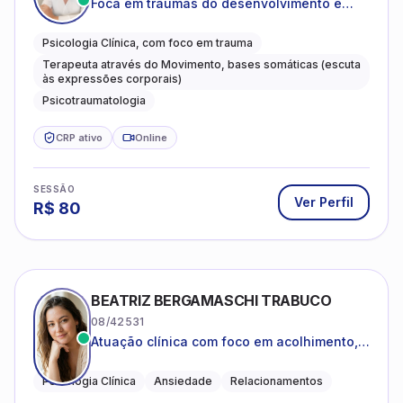
Foca em traumas do desenvolvimento e
traumas complexos
Psicologia Clínica, com foco em trauma
Terapeuta através do Movimento, bases somáticas (escuta
às expressões corporais)
Psicotraumatologia
CRP ativo
Online
SESSÃO
Ver Perfil
R$
80
BEATRIZ BERGAMASCHI TRABUCO
08/42531
Atuação clínica com foco em acolhimento,
autoestima, ansiedade e transições de vida
Psicologia Clínica
Ansiedade
Relacionamentos