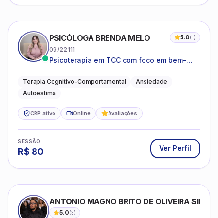
PSICÓLOGA BRENDA MELO
5.0
(
1
)
09/22111
Psicoterapia em TCC com foco em bem-
estar emocional e estratégias práticas para
o cotidiano
Terapia Cognitivo-Comportamental
Ansiedade
Autoestima
CRP ativo
Online
Avaliações
SESSÃO
Ver Perfil
R$
80
ANTONIO MAGNO BRITO DE OLIVEIRA SILVA
5.0
(
3
)