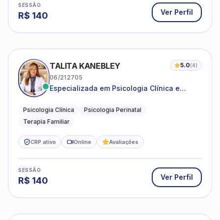
SESSÃO
Ver Perfil
R$
140
TALITA KANEBLEY
5.0
(
4
)
06/212705
Especializada em Psicologia Clínica e
Perinatal para adolescentes, adultos e
famílias
Psicologia Clínica
Psicologia Perinatal
Terapia Familiar
CRP ativo
Online
Avaliações
SESSÃO
Ver Perfil
R$
140