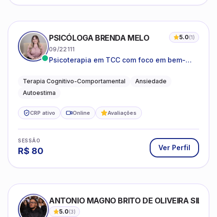
PSICÓLOGA BRENDA MELO
5.0
(
1
)
09/22111
Psicoterapia em TCC com foco em bem-
estar emocional e estratégias práticas para
o cotidiano
Terapia Cognitivo-Comportamental
Ansiedade
Autoestima
CRP ativo
Online
Avaliações
SESSÃO
Ver Perfil
R$
80
ANTONIO MAGNO BRITO DE OLIVEIRA SILVA
5.0
(
3
)