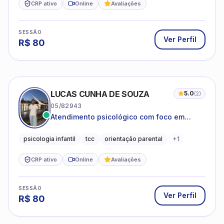
CRP ativo
Online
Avaliações
SESSÃO
Ver Perfil
R$
80
LUCAS CUNHA DE SOUZA
5.0
(
2
)
05/82943
Atendimento psicológico com foco em
Terapia Cognitivo-Comportamental (TCC),
promovendo equilíbrio emocional e
psicologia infantil
tcc
orientação parental
+
1
qualidade de vida.
CRP ativo
Online
Avaliações
SESSÃO
Ver Perfil
R$
80