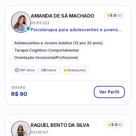
AMANDA DE SÁ MACHADO
5.0
(
10
)
05/55323
Psicoterapia para adolescentes e jovens
adultos com foco em ansiedade,
autoestima, relações e orientação
Adolescentes e Jovens Adultos (13 aos 30 anos)
profissional
Terapia Cognitivo-Comportamental
Orientação Vocacional/Profissional
CRP ativo
Online
Avaliações
SESSÃO
Ver Perfil
R$
90
RAQUEL BENTO DA SILVA
5.0
(
8
)
03/30147