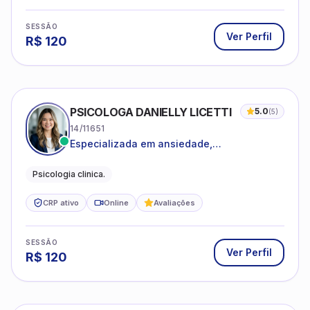
SESSÃO
Ver Perfil
R$
120
PSICOLOGA DANIELLY LICETTI
5.0
(
5
)
14/11651
Especializada em ansiedade,
autoconhecimento, depressão.
Psicologia clinica.
CRP ativo
Online
Avaliações
SESSÃO
Ver Perfil
R$
120