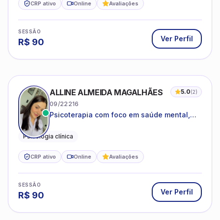
CRP ativo
Online
Avaliações
SESSÃO
Ver Perfil
R$
90
ALLINE ALMEIDA MAGALHÃES
5.0
(
2
)
09/22216
Psicoterapia com foco em saúde mental,
relações interpessoais e autoestima para
adolescentes e adultos.
Psicologia clínica
CRP ativo
Online
Avaliações
SESSÃO
Ver Perfil
R$
90