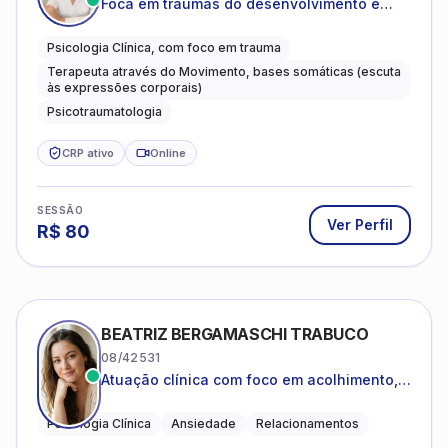
Foca em traumas do desenvolvimento e
traumas complexos
Psicologia Clínica, com foco em trauma
Terapeuta através do Movimento, bases somáticas (escuta
às expressões corporais)
Psicotraumatologia
CRP ativo
Online
SESSÃO
Ver Perfil
R$
80
BEATRIZ BERGAMASCHI TRABUCO
08/42531
Atuação clínica com foco em acolhimento,
autoestima, ansiedade e transições de vida
Psicologia Clínica
Ansiedade
Relacionamentos