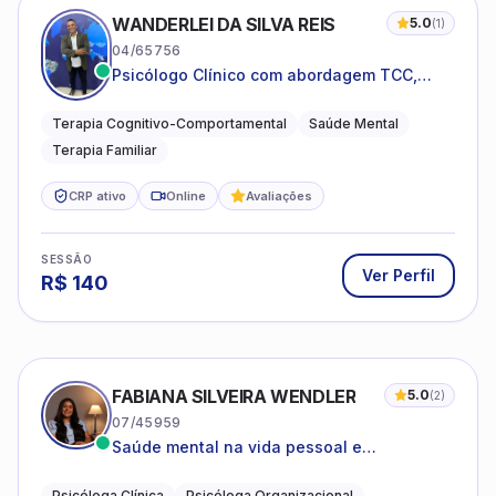
WANDERLEI DA SILVA REIS
5.0
(
1
)
04/65756
Psicólogo Clínico com abordagem TCC,
especializado em saúde mental e terapia
sistêmica
Terapia Cognitivo-Comportamental
Saúde Mental
Terapia Familiar
CRP ativo
Online
Avaliações
SESSÃO
Ver Perfil
R$
140
FABIANA SILVEIRA WENDLER
5.0
(
2
)
07/45959
Saúde mental na vida pessoal e
profissional.
Psicóloga Clínica
Psicóloga Organizacional