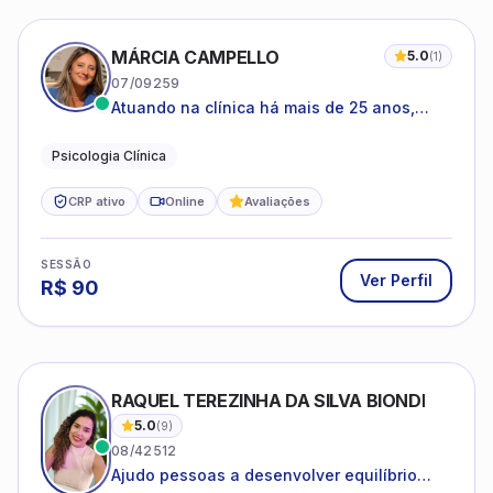
MÁRCIA CAMPELLO
5.0
(
1
)
07/09259
Atuando na clínica há mais de 25 anos,
amparada pela psicanálise e suas
estruturas, com experiência em
Psicologia Clínica
atendimento a jovens e adultos.
CRP ativo
Online
Avaliações
SESSÃO
Ver Perfil
R$
90
RAQUEL TEREZINHA DA SILVA BIONDI
5.0
(
9
)
08/42512
Ajudo pessoas a desenvolver equilíbrio