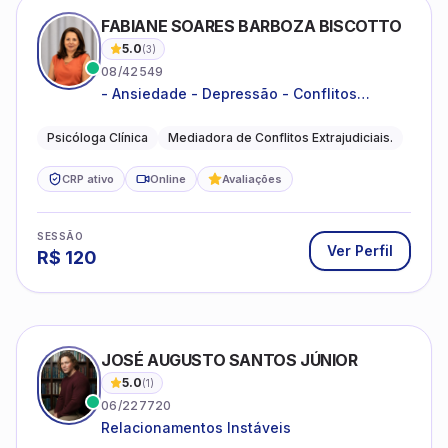
FABIANE SOARES BARBOZA BISCOTTO
5.0
(
3
)
08/42549
- Ansiedade - Depressão - Conflitos
conjugais - Conflitos familiares e
relacionamentos - Autoestima -
Psicóloga Clínica
Mediadora de Conflitos Extrajudiciais.
Desenvolvimento emocional
CRP ativo
Online
Avaliações
SESSÃO
Ver Perfil
R$
120
JOSÉ AUGUSTO SANTOS JÚNIOR
5.0
(
1
)
06/227720
Relacionamentos Instáveis