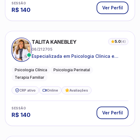
SESSÃO
Ver Perfil
R$
140
TALITA KANEBLEY
5.0
(
4
)
06/212705
Especializada em Psicologia Clínica e
Perinatal para adolescentes, adultos e
famílias
Psicologia Clínica
Psicologia Perinatal
Terapia Familiar
CRP ativo
Online
Avaliações
SESSÃO
Ver Perfil
R$
140