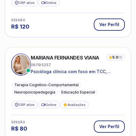
CRP ativo
Online
SESSÃO
Ver Perfil
R$
120
MARIANA FERNANDES VIANA
5.0
(
1
)
06/195257
Psicóloga clínica com foco em TCC,
neuropsicopedagogia e acompanhamento
do neurodesenvolvimento.
Terapia Cognitivo-Comportamental
Neuropsicopedagogia
Educação Especial
CRP ativo
Online
Avaliações
SESSÃO
Ver Perfil
R$
80