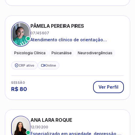
PÂMELA PEREIRA PIRES
07/45607
Atendimento clínico de orientação
psicanalítica para adolescentes, adultos e
crianças neurotípicas
Psicologia Clínica
Psicanálise
Neurodivergências
CRP ativo
Online
SESSÃO
Ver Perfil
R$
80
ANA LARA ROQUE
12/30200
Especializado em ansiedade, depressão e