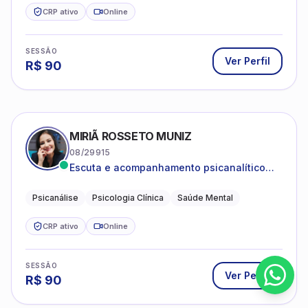
CRP ativo
Online
SESSÃO
Ver Perfil
R$
90
MIRIÃ ROSSETO MUNIZ
08/29915
Escuta e acompanhamento psicanalítico
para adultos e adolescentes.
Psicanálise
Psicologia Clínica
Saúde Mental
CRP ativo
Online
SESSÃO
Ver Perfil
R$
90