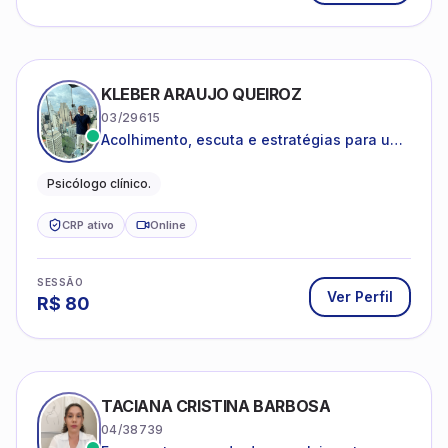
KLEBER ARAUJO QUEIROZ
03/29615
Acolhimento, escuta e estratégias para uma
vida mais saudável.
Psicólogo clínico.
CRP ativo
Online
SESSÃO
Ver Perfil
R$
80
TACIANA CRISTINA BARBOSA
04/38739