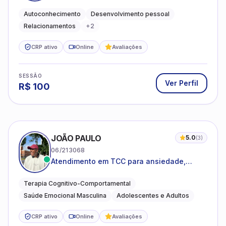
emocional e relações mais saudáveis
Autoconhecimento
Desenvolvimento pessoal
Relacionamentos
+
2
CRP ativo
Online
Avaliações
SESSÃO
Ver Perfil
R$
100
JOÃO PAULO
5.0
(
3
)
06/213068
Atendimento em TCC para ansiedade,
estresse e desenvolvimento de autonomia
emocional
Terapia Cognitivo-Comportamental
Saúde Emocional Masculina
Adolescentes e Adultos
CRP ativo
Online
Avaliações