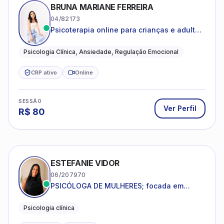
BRUNA MARIANE FERREIRA
04/82173
Psicoterapia online para crianças e adultos
que desejam compreender suas emoções,
reduzir a ansiedade e construir uma vida
Psicologia Clínica, Ansiedade, Regulação Emocional
com mais equilíbrio e sentido
CRP ativo
Online
SESSÃO
Ver Perfil
R$
80
ESTEFANIE VIDOR
06/207970
PSICÓLOGA DE MULHERES; focada em
melhorar relacionamentos os conflitos,
dentro da sua realidade.
Psicologia clínica