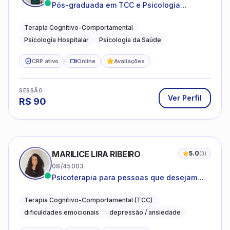
Pós-graduada em TCC e Psicologia
Hospitalar e da Saúde
Terapia Cognitivo-Comportamental
Psicologia Hospitalar
Psicologia da Saúde
CRP ativo
Online
Avaliações
SESSÃO
Ver Perfil
R$
90
MARILICE LIRA RIBEIRO
5.0
(
3
)
08/45003
Psicoterapia para pessoas que desejam
compreender as emoções e lidar com as
dificuldades do dia a dia
Terapia Cognitivo-Comportamental (TCC)
dificuldades emocionais
depressão / ansiedade