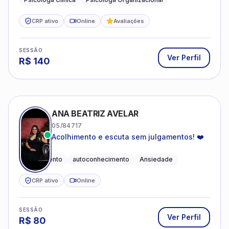
CRP ativo
Online
Avaliações
SESSÃO
Ver Perfil
R$
140
ANA BEATRIZ AVELAR
05/84717
Acolhimento e escuta sem julgamentos! ❤️
Acolhimento
autoconhecimento
Ansiedade
CRP ativo
Online
SESSÃO
Ver Perfil
R$
80