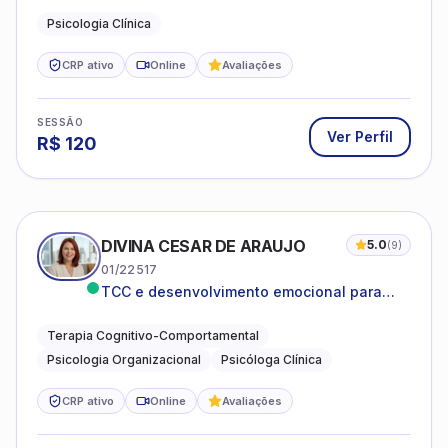
Psicologia Clínica
CRP ativo
Online
Avaliações
SESSÃO
Ver Perfil
R$
120
DIVINA CESAR DE ARAUJO
5.0
(
9
)
01/22517
TCC e desenvolvimento emocional para
adultos e idosos
Terapia Cognitivo-Comportamental
Psicologia Organizacional
Psicóloga Clínica
CRP ativo
Online
Avaliações