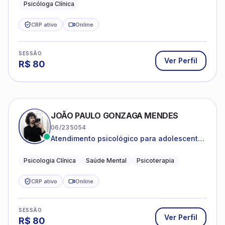
Psicóloga Clínica
CRP ativo
Online
SESSÃO
Ver Perfil
R$
80
JOÃO PAULO GONZAGA MENDES
06/235054
Atendimento psicológico para adolescentes
e adultos com foco em ansiedade,
depressão e autoestima.
Psicologia Clínica
Saúde Mental
Psicoterapia
CRP ativo
Online
SESSÃO
Ver Perfil
R$
80