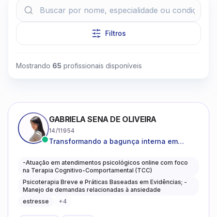
Filtros
Mostrando
65
profissionais disponíveis
Clique para assistir
GABRIELA SENA DE OLIVEIRA
14/11954
Transformando a bagunça interna em
autoconhecimento, clareza, leveza e
caminhos mais gentis para se viver.
-Atuação em atendimentos psicológicos online com foco
na Terapia Cognitivo-Comportamental (TCC)
Psicoterapia Breve e Práticas Baseadas em Evidências; -
Manejo de demandas relacionadas à ansiedade
estresse
+
4