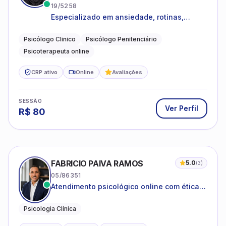
19/5258
Especializado em ansiedade, rotinas,
dificuldades emocionais, conflitos
familiares e questões comportamentais.
Psicólogo Clinico
Psicólogo Penitenciário
Psicoterapeuta online
CRP ativo
Online
Avaliações
SESSÃO
Ver Perfil
R$
80
FABRICIO PAIVA RAMOS
5.0
(
3
)
05/86351
Atendimento psicológico online com ética,
sigilo e acolhimento.
Psicologia Clínica