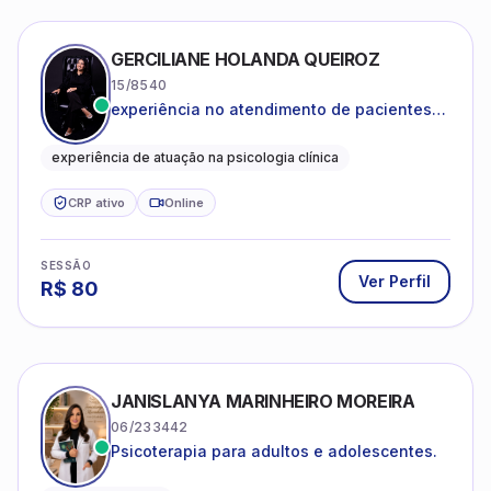
GERCILIANE HOLANDA QUEIROZ
15/8540
experiência no atendimento de pacientes
ansiosos, com histórico de pensamentos
catastróficos e comportamentos
experiência de atuação na psicologia clínica
autolesivos.
CRP ativo
Online
SESSÃO
Ver Perfil
R$
80
JANISLANYA MARINHEIRO MOREIRA
06/233442
Psicoterapia para adultos e adolescentes.