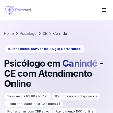
Home
Psicólogo
CE
Canindé
Atendimento 100% online • Sigilo e praticidade
Psicólogo em
Canindé
-
CE
com Atendimento
Online
Sessões de R$
80
a R$
190
65
profissionais disponíveis
1
com prioridade local (
Canindé
/
CE
)
Profissionais com CRP ativo
Atendimento 100% online