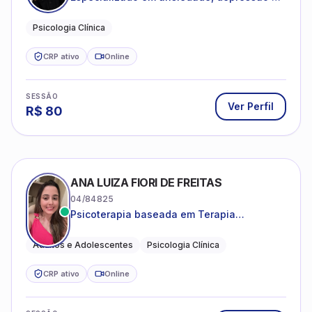
desenvolvimento emocional
Psicologia Clínica
CRP ativo
Online
SESSÃO
Ver Perfil
R$
80
ANA LUIZA FIORI DE FREITAS
04/84825
Psicoterapia baseada em Terapia
Cognitivo-Comportamental
Adultos e Adolescentes
Psicologia Clínica
CRP ativo
Online