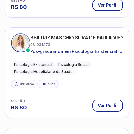
SESSÃO
Ver Perfil
R$
80
BEATRIZ MASCHIO SILVA DE PAULA VIEGAS
06/231373
Pós-graduanda em Psicologia Existencial,
Psicologia Social e Psicologia Hospitalar e
da Saúde.
Psicologia Existencial
Psicologia Social
Psicologia Hospitalar e da Saúde
CRP ativo
Online
SESSÃO
Ver Perfil
R$
80