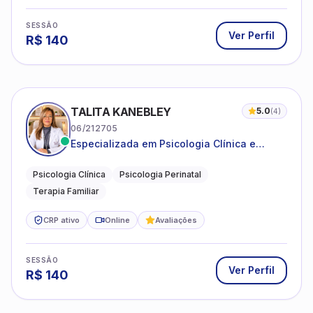
SESSÃO
Ver Perfil
R$
140
TALITA KANEBLEY
5.0
(
4
)
06/212705
Especializada em Psicologia Clínica e
Perinatal para adolescentes, adultos e
famílias
Psicologia Clínica
Psicologia Perinatal
Terapia Familiar
CRP ativo
Online
Avaliações
SESSÃO
Ver Perfil
R$
140