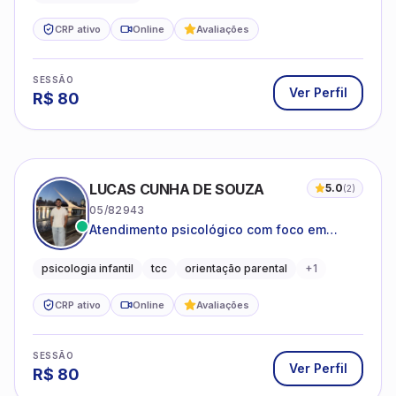
CRP ativo
Online
Avaliações
SESSÃO
Ver Perfil
R$
80
LUCAS CUNHA DE SOUZA
5.0
(
2
)
05/82943
Atendimento psicológico com foco em
Terapia Cognitivo-Comportamental (TCC),
promovendo equilíbrio emocional e
psicologia infantil
tcc
orientação parental
+
1
qualidade de vida.
CRP ativo
Online
Avaliações
SESSÃO
Ver Perfil
R$
80