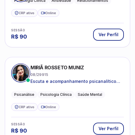
Psicologia Clínica
Ansiedade
Relacionamentos
CRP ativo
Online
SESSÃO
Ver Perfil
R$
90
MIRIÃ ROSSETO MUNIZ
08/29915
Escuta e acompanhamento psicanalítico
para adultos e adolescentes.
Psicanálise
Psicologia Clínica
Saúde Mental
CRP ativo
Online
SESSÃO
Ver Perfil
R$
90