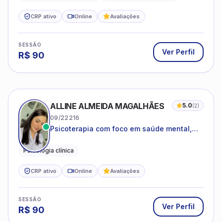
CRP ativo
Online
Avaliações
SESSÃO
Ver Perfil
R$
90
ALLINE ALMEIDA MAGALHÃES
5.0
(
2
)
09/22216
Psicoterapia com foco em saúde mental,
relações interpessoais e autoestima para
adolescentes e adultos.
Psicologia clínica
CRP ativo
Online
Avaliações
SESSÃO
Ver Perfil
R$
90