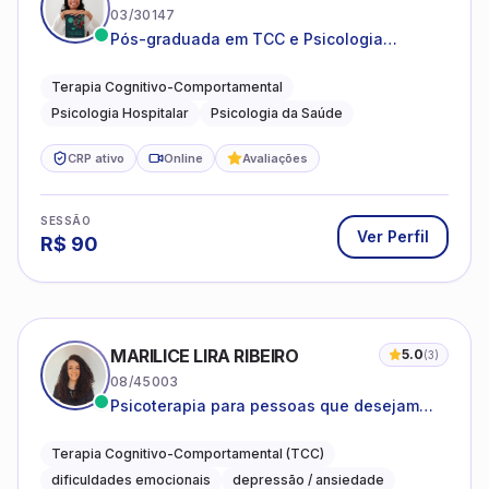
03/30147
Pós-graduada em TCC e Psicologia
Hospitalar e da Saúde
Terapia Cognitivo-Comportamental
Psicologia Hospitalar
Psicologia da Saúde
CRP ativo
Online
Avaliações
SESSÃO
Ver Perfil
R$
90
MARILICE LIRA RIBEIRO
5.0
(
3
)
08/45003
Psicoterapia para pessoas que desejam
compreender as emoções e lidar com as
dificuldades do dia a dia
Terapia Cognitivo-Comportamental (TCC)
dificuldades emocionais
depressão / ansiedade