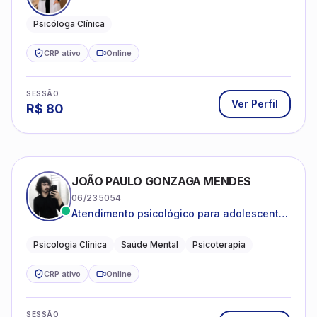
Psicóloga Clínica
CRP ativo
Online
SESSÃO
Ver Perfil
R$
80
JOÃO PAULO GONZAGA MENDES
06/235054
Atendimento psicológico para adolescentes
e adultos com foco em ansiedade,
depressão e autoestima.
Psicologia Clínica
Saúde Mental
Psicoterapia
CRP ativo
Online
SESSÃO