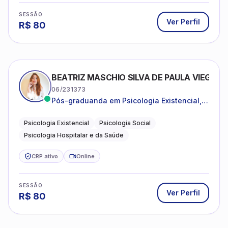
SESSÃO
Ver Perfil
R$
80
BEATRIZ MASCHIO SILVA DE PAULA VIEGAS
06/231373
Pós-graduanda em Psicologia Existencial,
Psicologia Social e Psicologia Hospitalar e
da Saúde.
Psicologia Existencial
Psicologia Social
Psicologia Hospitalar e da Saúde
CRP ativo
Online
SESSÃO
Ver Perfil
R$
80