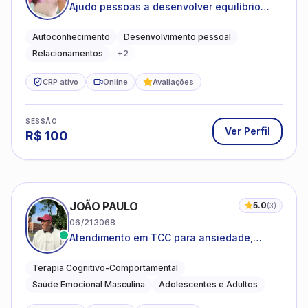
Ajudo pessoas a desenvolver equilíbrio
emocional e relações mais saudáveis
Autoconhecimento
Desenvolvimento pessoal
Relacionamentos
+
2
CRP ativo
Online
Avaliações
SESSÃO
Ver Perfil
R$
100
JOÃO PAULO
5.0
(
3
)
06/213068
Atendimento em TCC para ansiedade,
estresse e desenvolvimento de autonomia
emocional
Terapia Cognitivo-Comportamental
Saúde Emocional Masculina
Adolescentes e Adultos