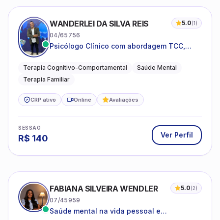
WANDERLEI DA SILVA REIS
5.0
(
1
)
04/65756
Psicólogo Clínico com abordagem TCC,
especializado em saúde mental e terapia
sistêmica
Terapia Cognitivo-Comportamental
Saúde Mental
Terapia Familiar
CRP ativo
Online
Avaliações
SESSÃO
Ver Perfil
R$
140
FABIANA SILVEIRA WENDLER
5.0
(
2
)
07/45959
Saúde mental na vida pessoal e