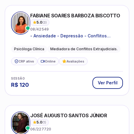
FABIANE SOARES BARBOZA BISCOTTO
5.0
(
3
)
08/42549
- Ansiedade - Depressão - Conflitos
conjugais - Conflitos familiares e
relacionamentos - Autoestima -
Psicóloga Clínica
Mediadora de Conflitos Extrajudiciais.
Desenvolvimento emocional
CRP ativo
Online
Avaliações
SESSÃO
Ver Perfil
R$
120
JOSÉ AUGUSTO SANTOS JÚNIOR
5.0
(
1
)
06/227720