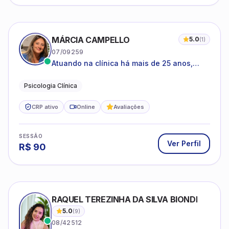
MÁRCIA CAMPELLO
5.0
(
1
)
07/09259
Atuando na clínica há mais de 25 anos,
amparada pela psicanálise e suas
estruturas, com experiência em
Psicologia Clínica
atendimento a jovens e adultos.
CRP ativo
Online
Avaliações
SESSÃO
Ver Perfil
R$
90
RAQUEL TEREZINHA DA SILVA BIONDI
5.0
(
9
)
08/42512