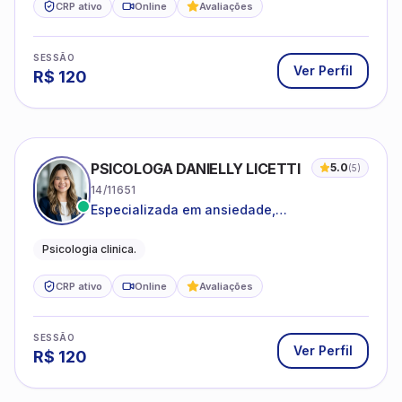
CRP ativo
Online
Avaliações
SESSÃO
Ver Perfil
R$
120
PSICOLOGA DANIELLY LICETTI
5.0
(
5
)
14/11651
Especializada em ansiedade,
autoconhecimento, depressão.
Psicologia clinica.
CRP ativo
Online
Avaliações
SESSÃO
Ver Perfil
R$
120