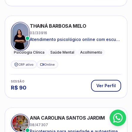
THAINÁ BARBOSA MELO
03/33916
Atendimento psicológico online com escuta
acolhedora e foco no seu bem-estar
emocional
Psicologia Clínica
Saúde Mental
Acolhimento
CRP ativo
Online
SESSÃO
Ver Perfil
R$
90
ANA CAROLINA SANTOS JARDIM
08/47307
Psicoterapia para ansiedade e autoestima