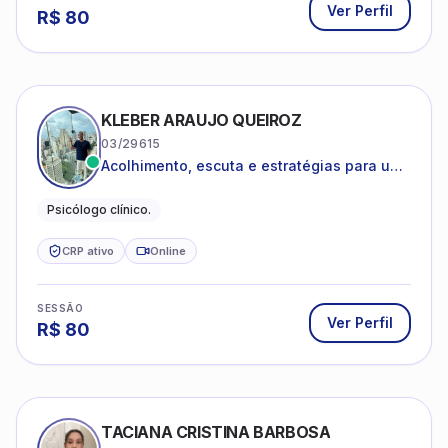
Ver Perfil
R$
80
KLEBER ARAUJO QUEIROZ
03/29615
Acolhimento, escuta e estratégias para uma
vida mais saudável.
Psicólogo clínico.
CRP ativo
Online
SESSÃO
Ver Perfil
R$
80
TACIANA CRISTINA BARBOSA