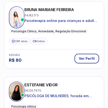
BRUNA MARIANE FERREIRA
04/82173
Psicoterapia online para crianças e adultos
que desejam compreender suas emoções,
reduzir a ansiedade e construir uma vida
Psicologia Clínica, Ansiedade, Regulação Emocional
com mais equilíbrio e sentido
CRP ativo
Online
SESSÃO
Ver Perfil
R$
80
ESTEFANIE VIDOR
06/207970
PSICÓLOGA DE MULHERES; focada em
melhorar relacionamentos os conflitos,
dentro da sua realidade.
Psicologia clínica