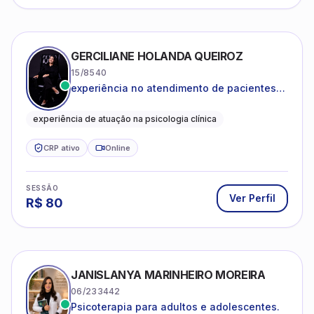
GERCILIANE HOLANDA QUEIROZ
15/8540
experiência no atendimento de pacientes
ansiosos, com histórico de pensamentos
catastróficos e comportamentos
experiência de atuação na psicologia clínica
autolesivos.
CRP ativo
Online
SESSÃO
Ver Perfil
R$
80
JANISLANYA MARINHEIRO MOREIRA
06/233442
Psicoterapia para adultos e adolescentes.