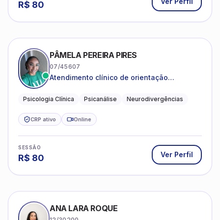
Ver Perfil
R$
80
PÂMELA PEREIRA PIRES
07/45607
Atendimento clínico de orientação
psicanalítica para adolescentes, adultos e
crianças neurotípicas
Psicologia Clínica
Psicanálise
Neurodivergências
CRP ativo
Online
SESSÃO
Ver Perfil
R$
80
ANA LARA ROQUE
12/30200