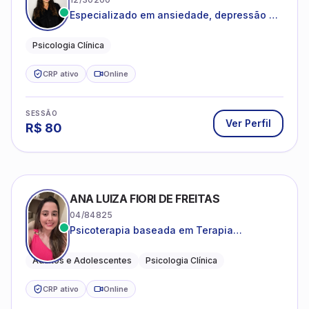
Especializado em ansiedade, depressão e
desenvolvimento emocional
Psicologia Clínica
CRP ativo
Online
SESSÃO
Ver Perfil
R$
80
ANA LUIZA FIORI DE FREITAS
04/84825
Psicoterapia baseada em Terapia
Cognitivo-Comportamental
Adultos e Adolescentes
Psicologia Clínica
CRP ativo
Online