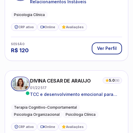
Relacionamentos Instáveis
Psicologia Clínica
CRP ativo
Online
Avaliações
SESSÃO
Ver Perfil
R$
120
DIVINA CESAR DE ARAUJO
5.0
(
9
)
01/22517
TCC e desenvolvimento emocional para
adultos e idosos
Terapia Cognitivo-Comportamental
Psicologia Organizacional
Psicóloga Clínica
CRP ativo
Online
Avaliações