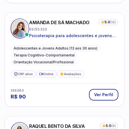
AMANDA DE SÁ MACHADO
5.0
(
10
)
05/55323
Psicoterapia para adolescentes e jovens
adultos com foco em ansiedade,
autoestima, relações e orientação
Adolescentes e Jovens Adultos (13 aos 30 anos)
profissional
Terapia Cognitivo-Comportamental
Orientação Vocacional/Profissional
CRP ativo
Online
Avaliações
SESSÃO
Ver Perfil
R$
90
RAQUEL BENTO DA SILVA
5.0
(
8
)