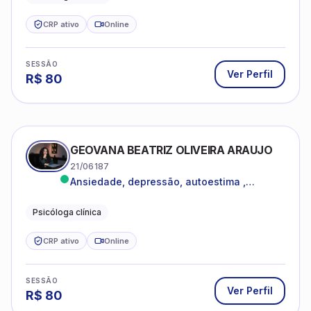
CRP ativo
Online
SESSÃO
Ver Perfil
R$
80
GEOVANA BEATRIZ OLIVEIRA ARAUJO
21/06187
Ansiedade, depressão, autoestima ,
autoconhecimento
Psicóloga clínica
CRP ativo
Online
SESSÃO
Ver Perfil
R$
80