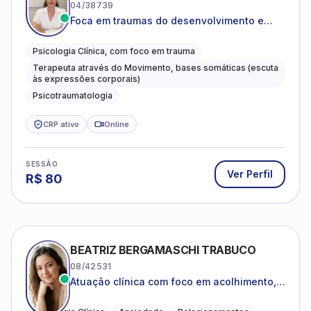
04/38739
Foca em traumas do desenvolvimento e
traumas complexos
Psicologia Clínica, com foco em trauma
Terapeuta através do Movimento, bases somáticas (escuta
às expressões corporais)
Psicotraumatologia
CRP ativo
Online
SESSÃO
Ver Perfil
R$
80
BEATRIZ BERGAMASCHI TRABUCO
08/42531
Atuação clínica com foco em acolhimento,
autoestima, ansiedade e transições de vida