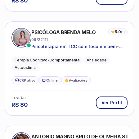
R$
80
PSICÓLOGA BRENDA MELO
5.0
(
1
)
09/22111
Psicoterapia em TCC com foco em bem-
estar emocional e estratégias práticas para
o cotidiano
Terapia Cognitivo-Comportamental
Ansiedade
Autoestima
CRP ativo
Online
Avaliações
SESSÃO
Ver Perfil
R$
80
ANTONIO MAGNO BRITO DE OLIVEIRA SILVA