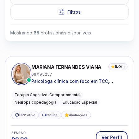
Filtros
Mostrando
65
profissionais disponíveis
Clique para assistir
MARIANA FERNANDES VIANA
5.0
(
1
)
06/195257
Psicóloga clínica com foco em TCC,
neuropsicopedagogia e acompanhamento
do neurodesenvolvimento.
Terapia Cognitivo-Comportamental
Neuropsicopedagogia
Educação Especial
CRP ativo
Online
Avaliações
SESSÃO
Ver Perfil