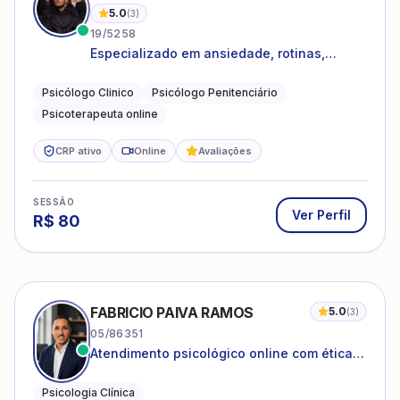
5.0
(
3
)
19/5258
Especializado em ansiedade, rotinas,
dificuldades emocionais, conflitos
familiares e questões comportamentais.
Psicólogo Clinico
Psicólogo Penitenciário
Psicoterapeuta online
CRP ativo
Online
Avaliações
SESSÃO
Ver Perfil
R$
80
FABRICIO PAIVA RAMOS
5.0
(
3
)
05/86351
Atendimento psicológico online com ética,
sigilo e acolhimento.
Psicologia Clínica