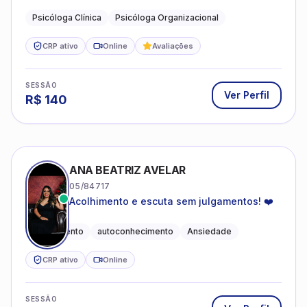
profissional.
Psicóloga Clínica
Psicóloga Organizacional
CRP ativo
Online
Avaliações
SESSÃO
Ver Perfil
R$
140
ANA BEATRIZ AVELAR
05/84717
Acolhimento e escuta sem julgamentos! ❤️
Acolhimento
autoconhecimento
Ansiedade
CRP ativo
Online
SESSÃO