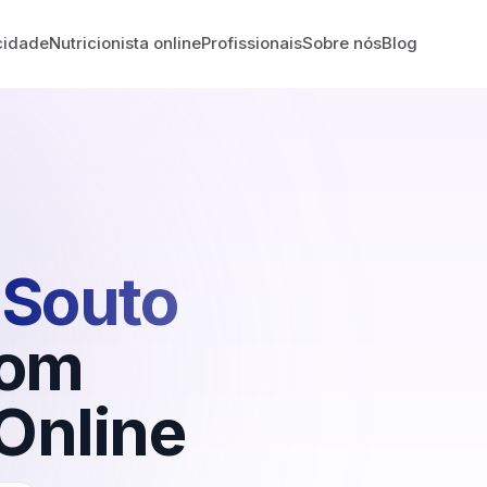
cidade
Nutricionista online
Profissionais
Sobre nós
Blog
Souto
om
Online