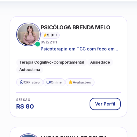
PSICÓLOGA BRENDA MELO
5.0
(
1
)
09/22111
Psicoterapia em TCC com foco em
bem-estar emocional e estratégias
práticas para o cotidiano
Terapia Cognitivo-Comportamental
Ansiedade
Autoestima
CRP ativo
Online
Avaliações
SESSÃO
Ver Perfil
R$
80