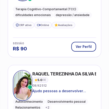
desejam compreender as emoções e
lidar com as dificuldades do dia a
Terapia Cognitivo-Comportamental (TCC)
dia
dificuldades emocionais
depressão / ansiedade
CRP ativo
Online
Avaliações
SESSÃO
Ver Perfil
R$
90
RAQUEL TEREZINHA DA SILVA BIOND
5.0
(
9
)
08/42512
Ajudo pessoas a desenvolver
equilíbrio emocional e relações mais
saudáveis
Autoconhecimento
Desenvolvimento pessoal
Relacionamentos
+
2