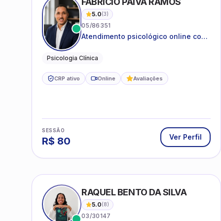
FABRICIO PAIVA RAMOS
5.0
(
3
)
05/86351
Atendimento psicológico online com
ética, sigilo e acolhimento.
Psicologia Clínica
CRP ativo
Online
Avaliações
SESSÃO
Ver Perfil
R$
80
RAQUEL BENTO DA SILVA
5.0
(
8
)
03/30147