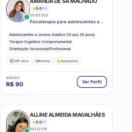
AMANDA DE SÁ MACHADO
5.0
(
10
)
05/55323
Psicoterapia para adolescentes e
jovens adultos com foco em
ansiedade, autoestima, relações e
Adolescentes e Jovens Adultos (13 aos 30 anos)
orientação profissional
Terapia Cognitivo-Comportamental
Orientação Vocacional/Profissional
CRP ativo
Online
Avaliações
SESSÃO
Ver Perfil
R$
90
ALLINE ALMEIDA MAGALHÃES
5.0
(
2
)
09/22216