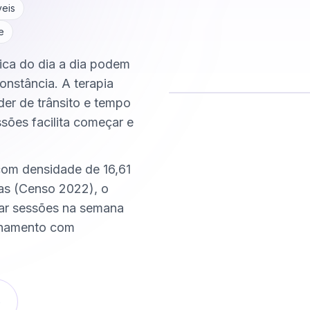
veis
e
tica do dia a dia podem
onstância. A terapia
der de trânsito e tempo
ssões facilita começar e
Comece hoje
Online e sigiloso
com densidade de 16,61
as (Censo 2022), o
xar sessões na semana
nhamento com
o