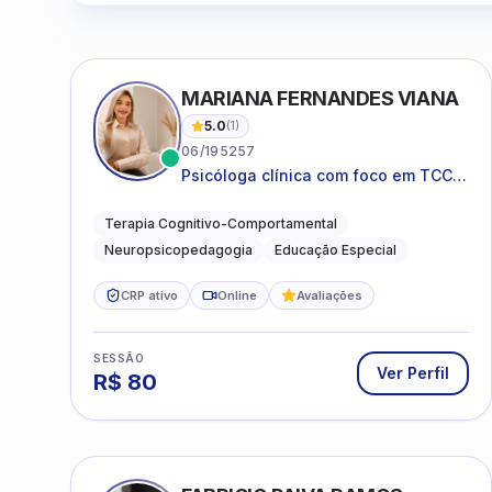
MARIANA FERNANDES VIANA
5.0
(
1
)
06/195257
Psicóloga clínica com foco em TCC,
neuropsicopedagogia e
acompanhamento do
Terapia Cognitivo-Comportamental
neurodesenvolvimento.
Neuropsicopedagogia
Educação Especial
CRP ativo
Online
Avaliações
SESSÃO
Ver Perfil
R$
80