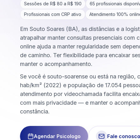
Sessões de R$
80
a R$
190
65
profissionais disponí
Profissionais com CRP ativo
Atendimento 100% onlin
Em Souto Soares (BA), as distâncias e a logís
atrapalhar manter consultas presenciais com c
online ajuda a manter regularidade sem depen
de caminho. Ter flexibilidade para encaixar se
manter o acompanhamento.
Se você é souto-soarense ou está na região, 
hab/km² (2022) e população de 17.054 pesso
atendimento por videochamada facilita encai
com mais privacidade — e manter o acompa
constância.
Agendar Psicologo
Fale conosc