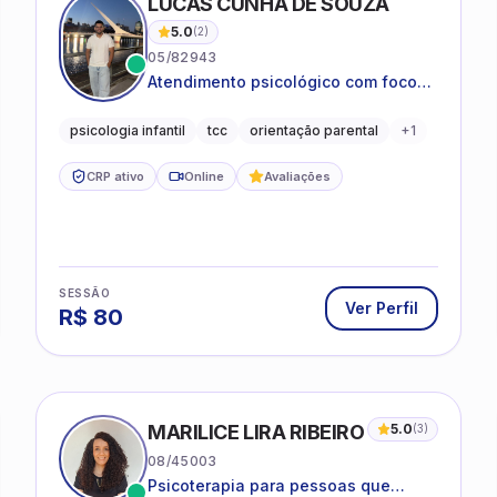
LUCAS CUNHA DE SOUZA
5.0
(
2
)
05/82943
Atendimento psicológico com foco
em Terapia Cognitivo-
Comportamental (TCC), promovendo
psicologia infantil
tcc
orientação parental
+
1
equilíbrio emocional e qualidade de
vida.
CRP ativo
Online
Avaliações
SESSÃO
Ver Perfil
R$
80
MARILICE LIRA RIBEIRO
5.0
(
3
)
08/45003
Psicoterapia para pessoas que