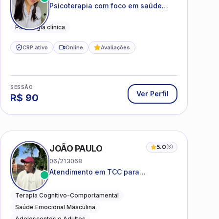
Psicoterapia com foco em saúde
mental, relações interpessoais e
autoestima para adolescentes e
Psicologia clínica
adultos.
CRP ativo
Online
Avaliações
SESSÃO
Ver Perfil
R$
90
I
JOÃO PAULO
5.0
(
3
)
06/213068
Atendimento em TCC para
ansiedade, estresse e
desenvolvimento de autonomia
Terapia Cognitivo-Comportamental
emocional
Saúde Emocional Masculina
Adolescentes e Adultos