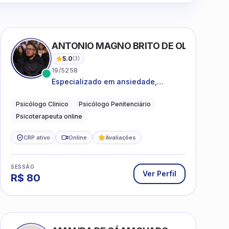
ANTONIO MAGNO BRITO DE OLIVEIRA SI
5.0
(
3
)
19/5258
Especializado em ansiedade,
rotinas, dificuldades emocionais,
conflitos familiares e questões
Psicólogo Clinico
Psicólogo Penitenciário
comportamentais.
Psicoterapeuta online
CRP ativo
Online
Avaliações
SESSÃO
Ver Perfil
R$
80