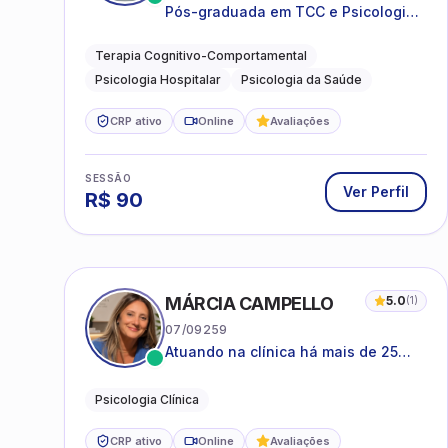
Pós-graduada em TCC e Psicologia
Hospitalar e da Saúde
Terapia Cognitivo-Comportamental
Psicologia Hospitalar
Psicologia da Saúde
CRP ativo
Online
Avaliações
SESSÃO
Ver Perfil
R$
90
MÁRCIA CAMPELLO
5.0
(
1
)
07/09259
Atuando na clínica há mais de 25
anos, amparada pela psicanálise e
suas estruturas, com experiência em
Psicologia Clínica
atendimento a jovens e adultos.
CRP ativo
Online
Avaliações