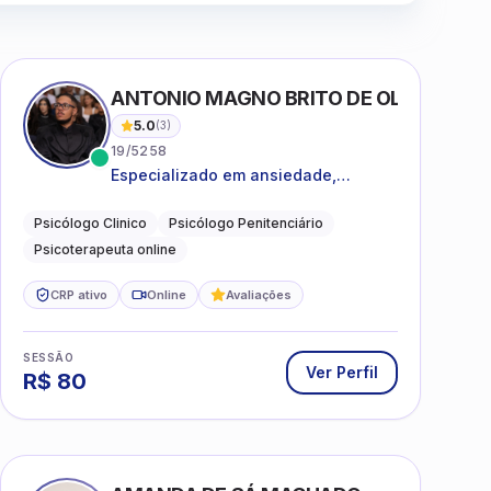
ANTONIO MAGNO BRITO DE OLIVEIRA SI
5.0
(
3
)
19/5258
Especializado em ansiedade,
rotinas, dificuldades emocionais,
conflitos familiares e questões
Psicólogo Clinico
Psicólogo Penitenciário
comportamentais.
Psicoterapeuta online
CRP ativo
Online
Avaliações
SESSÃO
Ver Perfil
R$
80