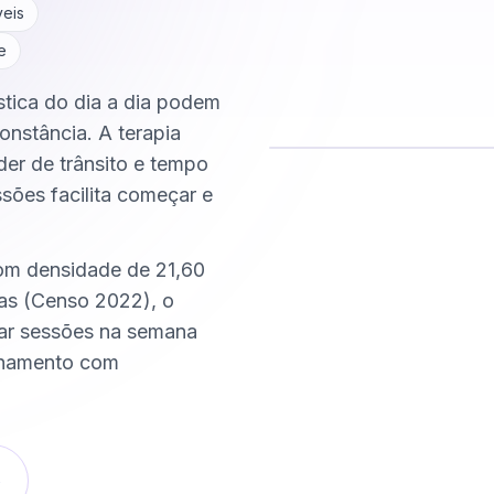
veis
e
ística do dia a dia podem
onstância. A terapia
der de trânsito e tempo
ssões facilita começar e
Comece hoje
Online e sigiloso
com densidade de 21,60
as (Censo 2022), o
xar sessões na semana
nhamento com
o