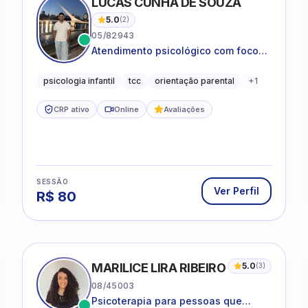
LUCAS CUNHA DE SOUZA
5.0
(
2
)
05/82943
Atendimento psicológico com foco
em Terapia Cognitivo-
Comportamental (TCC), promovendo
psicologia infantil
tcc
orientação parental
+
1
equilíbrio emocional e qualidade de
vida.
CRP ativo
Online
Avaliações
SESSÃO
Ver Perfil
R$
80
MARILICE LIRA RIBEIRO
5.0
(
3
)
08/45003
Psicoterapia para pessoas que