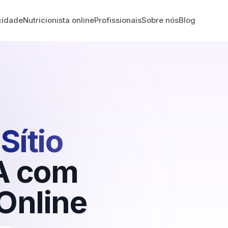
cidade
Nutricionista online
Profissionais
Sobre nós
Blog
Sítio
A
com
Online