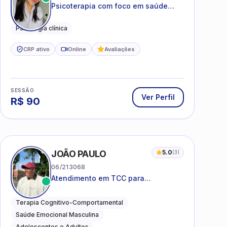
Psicoterapia com foco em saúde
mental, relações interpessoais e
autoestima para adolescentes e
Psicologia clínica
adultos.
CRP ativo
Online
Avaliações
SESSÃO
Ver Perfil
R$
90
I
JOÃO PAULO
5.0
(
3
)
06/213068
Atendimento em TCC para
ansiedade, estresse e
desenvolvimento de autonomia
Terapia Cognitivo-Comportamental
emocional
Saúde Emocional Masculina
Adolescentes e Adultos