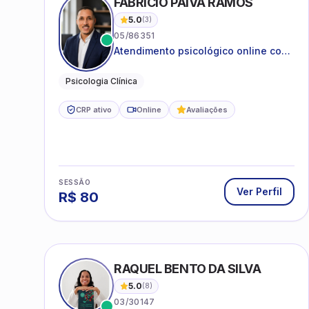
FABRICIO PAIVA RAMOS
5.0
(
3
)
05/86351
Atendimento psicológico online com
ética, sigilo e acolhimento.
Psicologia Clínica
CRP ativo
Online
Avaliações
SESSÃO
Ver Perfil
R$
80
RAQUEL BENTO DA SILVA
5.0
(
8
)
03/30147