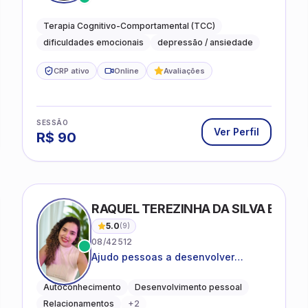
desejam compreender as emoções e
lidar com as dificuldades do dia a
Terapia Cognitivo-Comportamental (TCC)
dia
dificuldades emocionais
depressão / ansiedade
CRP ativo
Online
Avaliações
SESSÃO
Ver Perfil
R$
90
RAQUEL TEREZINHA DA SILVA BIOND
5.0
(
9
)
08/42512
Ajudo pessoas a desenvolver
equilíbrio emocional e relações mais
saudáveis
Autoconhecimento
Desenvolvimento pessoal
Relacionamentos
+
2