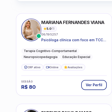
MARIANA FERNANDES VIANA
5.0
(
1
)
06/195257
Psicóloga clínica com foco em TCC,
neuropsicopedagogia e
acompanhamento do
Terapia Cognitivo-Comportamental
neurodesenvolvimento.
Neuropsicopedagogia
Educação Especial
CRP ativo
Online
Avaliações
SESSÃO
Ver Perfil
R$
80