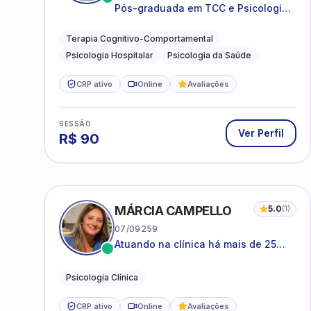
Pós-graduada em TCC e Psicologia
Hospitalar e da Saúde
Terapia Cognitivo-Comportamental
Psicologia Hospitalar
Psicologia da Saúde
CRP ativo
Online
Avaliações
SESSÃO
Ver Perfil
R$
90
MÁRCIA CAMPELLO
5.0
(
1
)
07/09259
Atuando na clínica há mais de 25
anos, amparada pela psicanálise e
suas estruturas, com experiência em
Psicologia Clínica
atendimento a jovens e adultos.
CRP ativo
Online
Avaliações