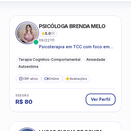
PSICÓLOGA BRENDA MELO
5.0
(
1
)
09/22111
Psicoterapia em TCC com foco em
bem-estar emocional e estratégias
práticas para o cotidiano
Terapia Cognitivo-Comportamental
Ansiedade
Autoestima
CRP ativo
Online
Avaliações
SESSÃO
Ver Perfil
R$
80