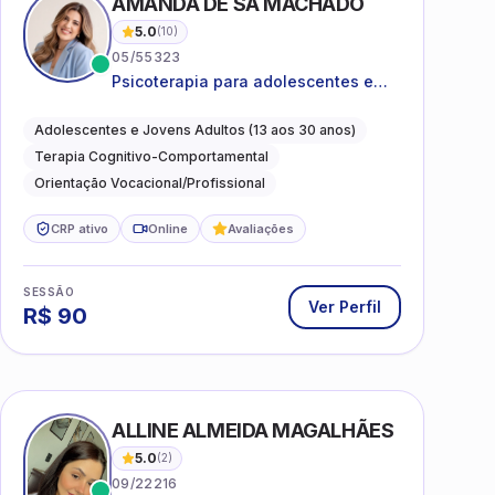
AMANDA DE SÁ MACHADO
5.0
(
10
)
05/55323
Psicoterapia para adolescentes e
jovens adultos com foco em
ansiedade, autoestima, relações e
Adolescentes e Jovens Adultos (13 aos 30 anos)
orientação profissional
Terapia Cognitivo-Comportamental
Orientação Vocacional/Profissional
CRP ativo
Online
Avaliações
SESSÃO
Ver Perfil
R$
90
ALLINE ALMEIDA MAGALHÃES
5.0
(
2
)
09/22216