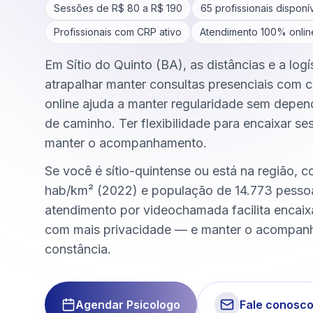
Sessões de R$
80
a R$
190
65
profissionais disponí
Profissionais com CRP ativo
Atendimento 100% onlin
Em Sítio do Quinto (BA), as distâncias e a log
atrapalhar manter consultas presenciais com c
online ajuda a manter regularidade sem depen
de caminho. Ter flexibilidade para encaixar se
manter o acompanhamento.
Se você é sítio-quintense ou está na região, 
hab/km² (2022) e população de 14.773 pesso
atendimento por videochamada facilita encai
com mais privacidade — e manter o acompa
constância.
Agendar Psicologo
Fale conosc