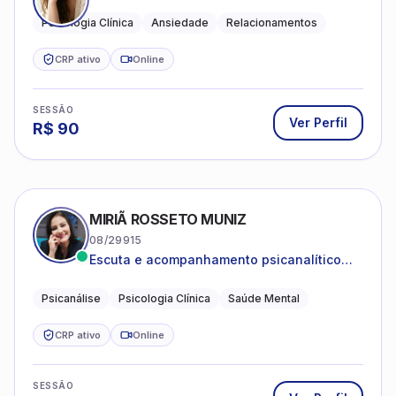
autoestima, ansiedade e transições de vida
Psicologia Clínica
Ansiedade
Relacionamentos
CRP ativo
Online
SESSÃO
Ver Perfil
R$
90
MIRIÃ ROSSETO MUNIZ
08/29915
Escuta e acompanhamento psicanalítico
para adultos e adolescentes.
Psicanálise
Psicologia Clínica
Saúde Mental
CRP ativo
Online
SESSÃO