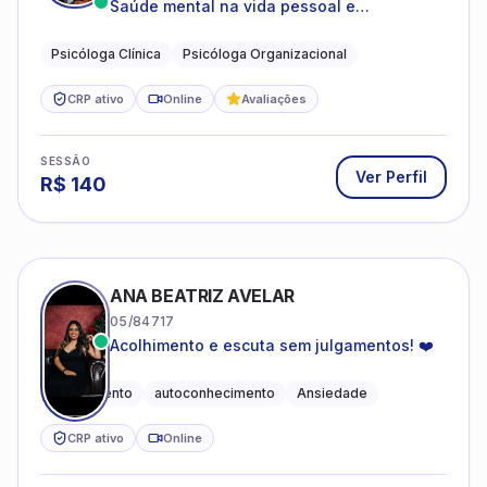
Saúde mental na vida pessoal e
profissional.
Psicóloga Clínica
Psicóloga Organizacional
CRP ativo
Online
Avaliações
SESSÃO
Ver Perfil
R$
140
ANA BEATRIZ AVELAR
05/84717
Acolhimento e escuta sem julgamentos! ❤️
Acolhimento
autoconhecimento
Ansiedade
CRP ativo
Online