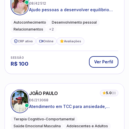
08/42512
Ajudo pessoas a desenvolver equilíbrio
emocional e relações mais saudáveis
Autoconhecimento
Desenvolvimento pessoal
Relacionamentos
+
2
CRP ativo
Online
Avaliações
SESSÃO
Ver Perfil
R$
100
JOÃO PAULO
5.0
(
3
)
06/213068
Atendimento em TCC para ansiedade,
estresse e desenvolvimento de autonomia
emocional
Terapia Cognitivo-Comportamental
Saúde Emocional Masculina
Adolescentes e Adultos