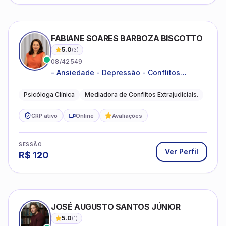
FABIANE SOARES BARBOZA BISCOTTO
5.0
(
3
)
08/42549
- Ansiedade - Depressão - Conflitos
conjugais - Conflitos familiares e
relacionamentos - Autoestima -
Psicóloga Clínica
Mediadora de Conflitos Extrajudiciais.
Desenvolvimento emocional
CRP ativo
Online
Avaliações
SESSÃO
Ver Perfil
R$
120
JOSÉ AUGUSTO SANTOS JÚNIOR
5.0
(
1
)