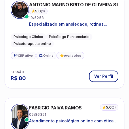
ANTONIO MAGNO BRITO DE OLIVEIRA SILVA
5.0
(
3
)
19/5258
Especializado em ansiedade, rotinas,
dificuldades emocionais, conflitos
familiares e questões comportamentais.
Psicólogo Clinico
Psicólogo Penitenciário
Psicoterapeuta online
CRP ativo
Online
Avaliações
SESSÃO
Ver Perfil
R$
80
FABRICIO PAIVA RAMOS
5.0
(
3
)
05/86351
Atendimento psicológico online com ética,
sigilo e acolhimento.