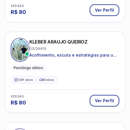
SESSÃO
Ver Perfil
R$
80
KLEBER ARAUJO QUEIROZ
03/29615
Acolhimento, escuta e estratégias para uma
vida mais saudável.
Psicólogo clínico.
CRP ativo
Online
SESSÃO
Ver Perfil
R$
80