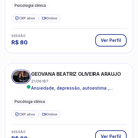
dentro da sua realidade.
Psicologia clínica
CRP ativo
Online
SESSÃO
Ver Perfil
R$
80
GEOVANA BEATRIZ OLIVEIRA ARAUJO
21/06187
Ansiedade, depressão, autoestima ,
autoconhecimento
Psicóloga clínica
CRP ativo
Online
SESSÃO
Ver Perfil