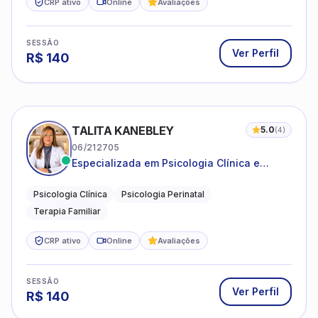
CRP ativo
Online
Avaliações
SESSÃO
Ver Perfil
R$
140
TALITA KANEBLEY
5.0
(
4
)
06/212705
Especializada em Psicologia Clínica e
Perinatal para adolescentes, adultos e
famílias
Psicologia Clínica
Psicologia Perinatal
Terapia Familiar
CRP ativo
Online
Avaliações
SESSÃO
Ver Perfil
R$
140