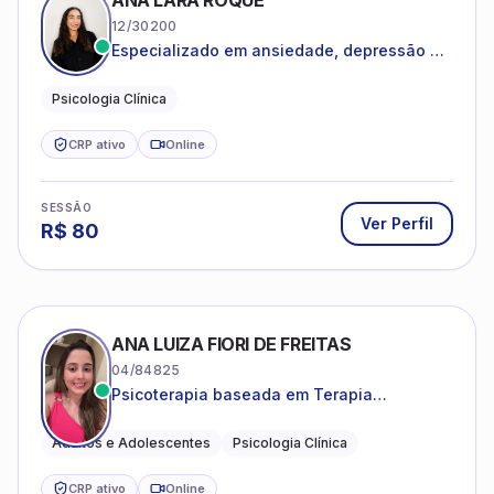
ANA LARA ROQUE
12/30200
Especializado em ansiedade, depressão e
desenvolvimento emocional
Psicologia Clínica
CRP ativo
Online
SESSÃO
Ver Perfil
R$
80
ANA LUIZA FIORI DE FREITAS
04/84825
Psicoterapia baseada em Terapia
Cognitivo-Comportamental
Adultos e Adolescentes
Psicologia Clínica
CRP ativo
Online