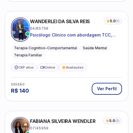
WANDERLEI DA SILVA REIS
5.0
(
1
)
04/65756
Psicólogo Clínico com abordagem TCC,
especializado em saúde mental e terapia
sistêmica
Terapia Cognitivo-Comportamental
Saúde Mental
Terapia Familiar
CRP ativo
Online
Avaliações
SESSÃO
Ver Perfil
R$
140
FABIANA SILVEIRA WENDLER
5.0
(
2
)
07/45959