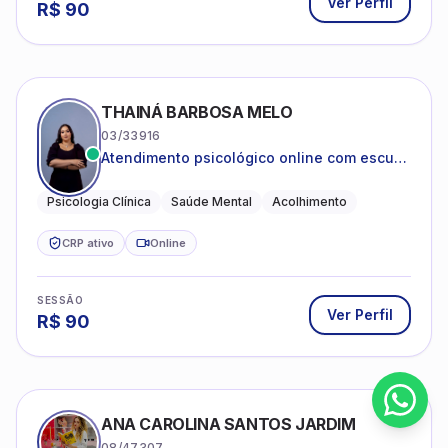
Ver Perfil
R$
90
THAINÁ BARBOSA MELO
03/33916
Atendimento psicológico online com escuta
acolhedora e foco no seu bem-estar
emocional
Psicologia Clínica
Saúde Mental
Acolhimento
CRP ativo
Online
SESSÃO
Ver Perfil
R$
90
ANA CAROLINA SANTOS JARDIM
08/47307