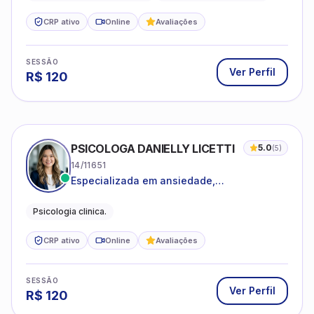
CRP ativo
Online
Avaliações
SESSÃO
Ver Perfil
R$
120
PSICOLOGA DANIELLY LICETTI
5.0
(
5
)
14/11651
Especializada em ansiedade,
autoconhecimento, depressão.
Psicologia clinica.
CRP ativo
Online
Avaliações
SESSÃO
Ver Perfil
R$
120