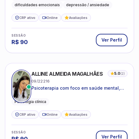
dificuldades emocionais
depressão / ansiedade
CRP ativo
Online
Avaliações
SESSÃO
Ver Perfil
R$
90
ALLINE ALMEIDA MAGALHÃES
5.0
(
2
)
09/22216
Psicoterapia com foco em saúde mental,
relações interpessoais e autoestima para
adolescentes e adultos.
Psicologia clínica
CRP ativo
Online
Avaliações
SESSÃO
Ver Perfil
R$
90