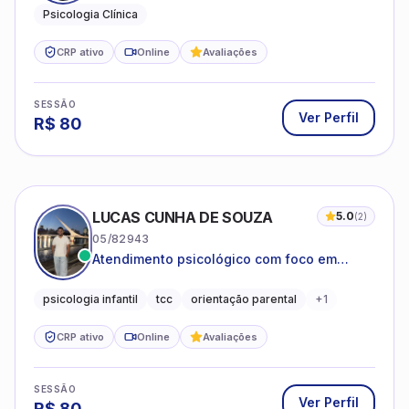
Psicologia Clínica
CRP ativo
Online
Avaliações
SESSÃO
Ver Perfil
R$
80
LUCAS CUNHA DE SOUZA
5.0
(
2
)
05/82943
Atendimento psicológico com foco em
Terapia Cognitivo-Comportamental (TCC),
promovendo equilíbrio emocional e
psicologia infantil
tcc
orientação parental
+
1
qualidade de vida.
CRP ativo
Online
Avaliações
SESSÃO
Ver Perfil
R$
80