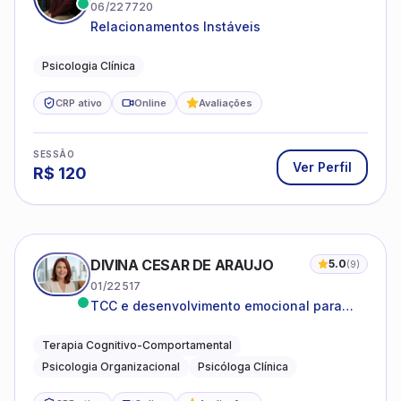
06/227720
Relacionamentos Instáveis
Psicologia Clínica
CRP ativo
Online
Avaliações
SESSÃO
Ver Perfil
R$
120
DIVINA CESAR DE ARAUJO
5.0
(
9
)
01/22517
TCC e desenvolvimento emocional para
adultos e idosos
Terapia Cognitivo-Comportamental
Psicologia Organizacional
Psicóloga Clínica