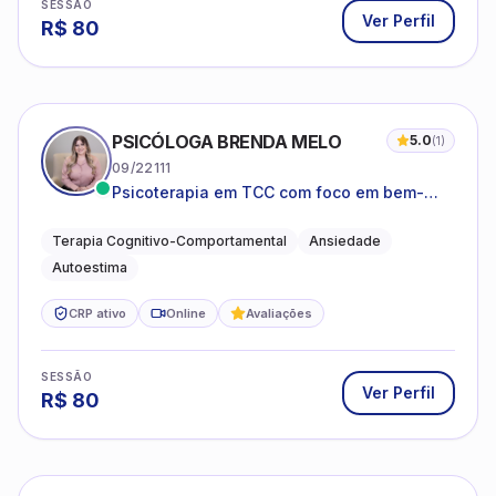
SESSÃO
Ver Perfil
R$
80
PSICÓLOGA BRENDA MELO
5.0
(
1
)
09/22111
Psicoterapia em TCC com foco em bem-
estar emocional e estratégias práticas para
o cotidiano
Terapia Cognitivo-Comportamental
Ansiedade
Autoestima
CRP ativo
Online
Avaliações
SESSÃO
Ver Perfil
R$
80