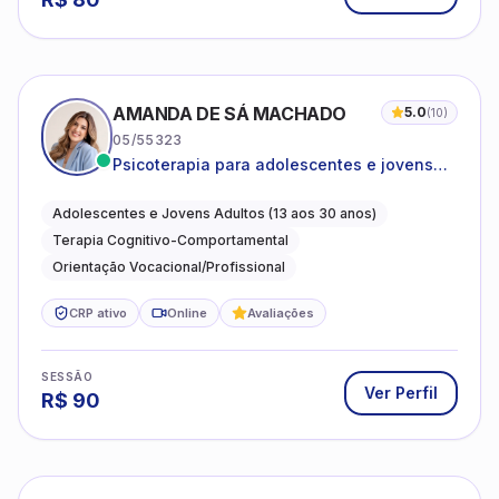
AMANDA DE SÁ MACHADO
5.0
(
10
)
05/55323
Psicoterapia para adolescentes e jovens
adultos com foco em ansiedade,
autoestima, relações e orientação
Adolescentes e Jovens Adultos (13 aos 30 anos)
profissional
Terapia Cognitivo-Comportamental
Orientação Vocacional/Profissional
CRP ativo
Online
Avaliações
SESSÃO
Ver Perfil
R$
90