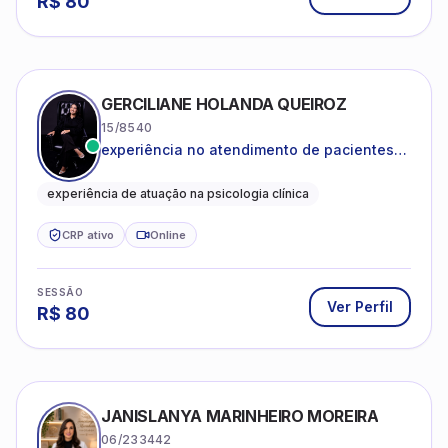
R$
80
GERCILIANE HOLANDA QUEIROZ
15/8540
experiência no atendimento de pacientes
ansiosos, com histórico de pensamentos
catastróficos e comportamentos
experiência de atuação na psicologia clínica
autolesivos.
CRP ativo
Online
SESSÃO
Ver Perfil
R$
80
JANISLANYA MARINHEIRO MOREIRA
06/233442