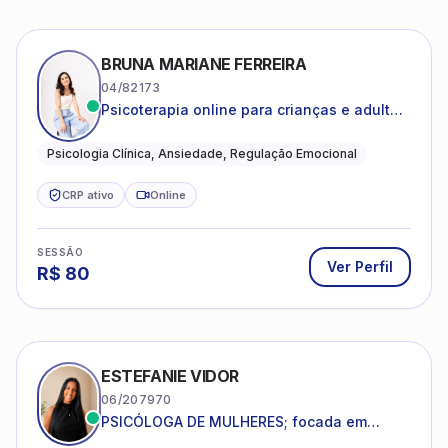
BRUNA MARIANE FERREIRA
04/82173
Psicoterapia online para crianças e adultos
que desejam compreender suas emoções,
reduzir a ansiedade e construir uma vida
Psicologia Clínica, Ansiedade, Regulação Emocional
com mais equilíbrio e sentido
CRP ativo
Online
SESSÃO
Ver Perfil
R$
80
ESTEFANIE VIDOR
06/207970
PSICÓLOGA DE MULHERES; focada em
melhorar relacionamentos os conflitos,