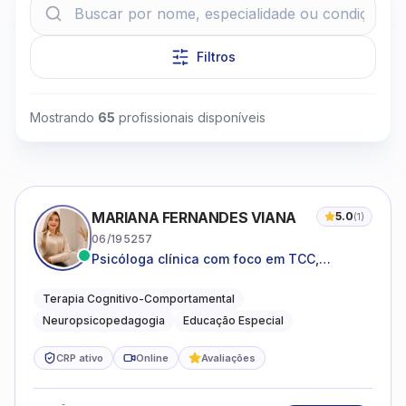
Filtros
Clique para assistir
Mostrando
65
profissionais disponíveis
MARIANA FERNANDES VIANA
5.0
(
1
)
06/195257
Psicóloga clínica com foco em TCC,
neuropsicopedagogia e acompanhamento
do neurodesenvolvimento.
Terapia Cognitivo-Comportamental
Neuropsicopedagogia
Educação Especial
CRP ativo
Online
Avaliações