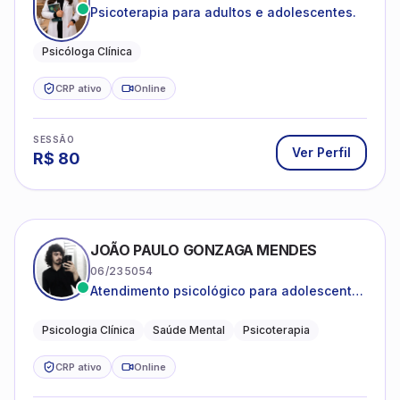
Psicoterapia para adultos e adolescentes.
Psicóloga Clínica
CRP ativo
Online
SESSÃO
Ver Perfil
R$
80
JOÃO PAULO GONZAGA MENDES
06/235054
Atendimento psicológico para adolescentes
e adultos com foco em ansiedade,
depressão e autoestima.
Psicologia Clínica
Saúde Mental
Psicoterapia
CRP ativo
Online