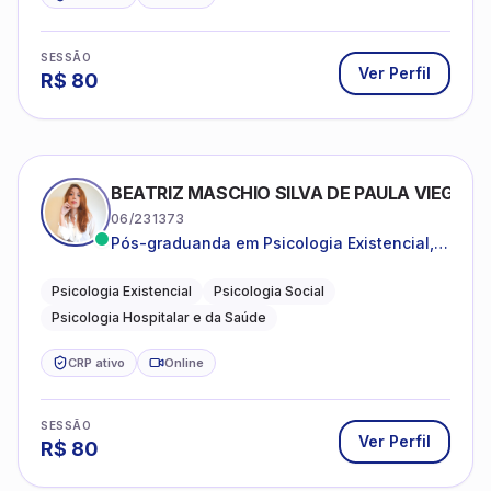
SESSÃO
Ver Perfil
R$
80
BEATRIZ MASCHIO SILVA DE PAULA VIEGAS
06/231373
Pós-graduanda em Psicologia Existencial,
Psicologia Social e Psicologia Hospitalar e
da Saúde.
Psicologia Existencial
Psicologia Social
Psicologia Hospitalar e da Saúde
CRP ativo
Online
SESSÃO
Ver Perfil
R$
80