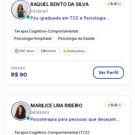
RAQUEL BENTO DA SILVA
5.0
(
8
)
03/30147
Pós-graduada em TCC e Psicologia
Hospitalar e da Saúde
Terapia Cognitivo-Comportamental
Psicologia Hospitalar
Psicologia da Saúde
CRP ativo
Online
Avaliações
SESSÃO
Ver Perfil
R$
90
MARILICE LIRA RIBEIRO
5.0
(
3
)
08/45003
Psicoterapia para pessoas que desejam
compreender as emoções e lidar com as
dificuldades do dia a dia
Terapia Cognitivo-Comportamental (TCC)