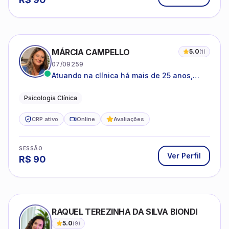
MÁRCIA CAMPELLO
5.0
(
1
)
07/09259
Atuando na clínica há mais de 25 anos,
amparada pela psicanálise e suas
estruturas, com experiência em
Psicologia Clínica
atendimento a jovens e adultos.
CRP ativo
Online
Avaliações
SESSÃO
Ver Perfil
R$
90
RAQUEL TEREZINHA DA SILVA BIONDI
5.0
(
9
)