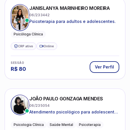
JANISLANYA MARINHEIRO MOREIRA
06/233442
Psicoterapia para adultos e adolescentes.
Psicóloga Clínica
CRP ativo
Online
SESSÃO
Ver Perfil
R$
80
JOÃO PAULO GONZAGA MENDES
06/235054
Atendimento psicológico para adolescentes
e adultos com foco em ansiedade,
depressão e autoestima.
Psicologia Clínica
Saúde Mental
Psicoterapia