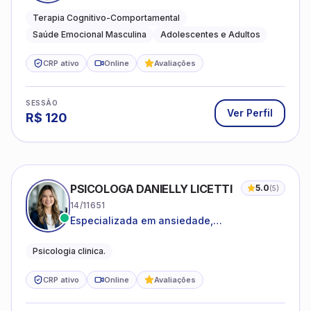
estresse e desenvolvimento de autonomia
emocional
Terapia Cognitivo-Comportamental
Saúde Emocional Masculina
Adolescentes e Adultos
CRP ativo
Online
Avaliações
SESSÃO
Ver Perfil
R$
120
PSICOLOGA DANIELLY LICETTI
5.0
(
5
)
14/11651
Especializada em ansiedade,
autoconhecimento, depressão.
Psicologia clinica.
CRP ativo
Online
Avaliações