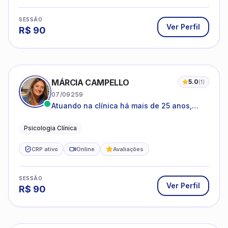
SESSÃO
Ver Perfil
R$
90
MÁRCIA CAMPELLO
5.0
(
1
)
07/09259
Atuando na clínica há mais de 25 anos,
amparada pela psicanálise e suas
estruturas, com experiência em
Psicologia Clínica
atendimento a jovens e adultos.
CRP ativo
Online
Avaliações
SESSÃO
Ver Perfil
R$
90