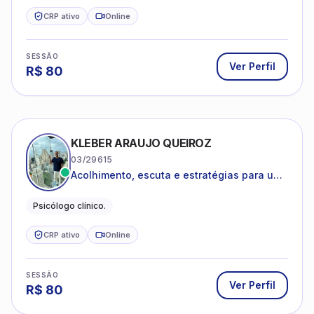
CRP ativo
Online
SESSÃO
Ver Perfil
R$
80
KLEBER ARAUJO QUEIROZ
03/29615
Acolhimento, escuta e estratégias para uma
vida mais saudável.
Psicólogo clínico.
CRP ativo
Online
SESSÃO
Ver Perfil
R$
80