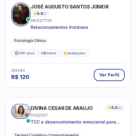
JOSÉ AUGUSTO SANTOS JÚNIOR
5.0
(
1
)
06/227720
Relacionamentos Instáveis
Psicologia Clínica
CRP ativo
Online
Avaliações
SESSÃO
Ver Perfil
R$
120
DIVINA CESAR DE ARAUJO
5.0
(
9
)
01/22517
TCC e desenvolvimento emocional para
adultos e idosos
Terapia Cognitivo-Comportamental