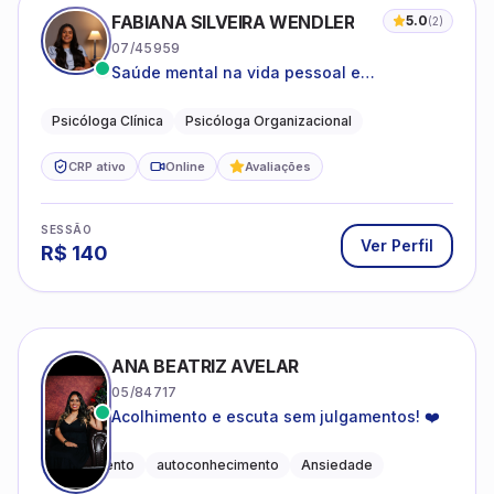
FABIANA SILVEIRA WENDLER
5.0
(
2
)
07/45959
Saúde mental na vida pessoal e
profissional.
Psicóloga Clínica
Psicóloga Organizacional
CRP ativo
Online
Avaliações
SESSÃO
Ver Perfil
R$
140
ANA BEATRIZ AVELAR
05/84717
Acolhimento e escuta sem julgamentos! ❤️
Acolhimento
autoconhecimento
Ansiedade