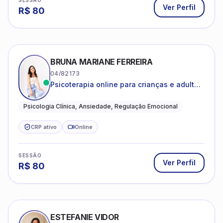
SESSÃO
Ver Perfil
R$
80
BRUNA MARIANE FERREIRA
04/82173
Psicoterapia online para crianças e adultos
que desejam compreender suas emoções,
reduzir a ansiedade e construir uma vida
Psicologia Clínica, Ansiedade, Regulação Emocional
com mais equilíbrio e sentido
CRP ativo
Online
SESSÃO
Ver Perfil
R$
80
ESTEFANIE VIDOR