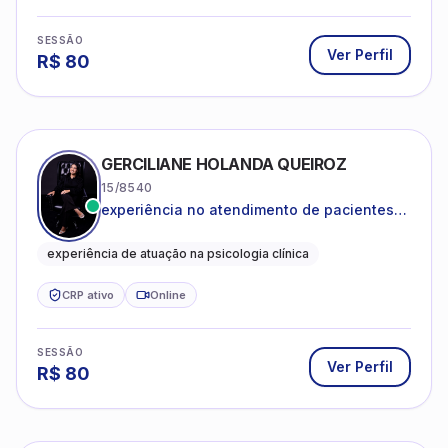
SESSÃO
Ver Perfil
R$
80
GERCILIANE HOLANDA QUEIROZ
15/8540
experiência no atendimento de pacientes
ansiosos, com histórico de pensamentos
catastróficos e comportamentos
experiência de atuação na psicologia clínica
autolesivos.
CRP ativo
Online
SESSÃO
Ver Perfil
R$
80