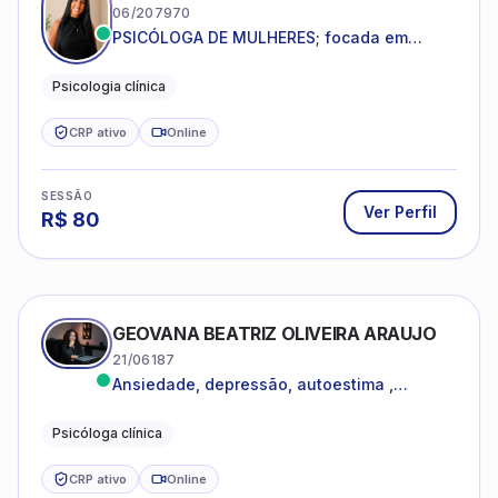
06/207970
PSICÓLOGA DE MULHERES; focada em
melhorar relacionamentos os conflitos,
dentro da sua realidade.
Psicologia clínica
CRP ativo
Online
SESSÃO
Ver Perfil
R$
80
GEOVANA BEATRIZ OLIVEIRA ARAUJO
21/06187
Ansiedade, depressão, autoestima ,
autoconhecimento
Psicóloga clínica
CRP ativo
Online