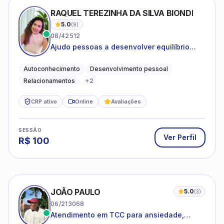
RAQUEL TEREZINHA DA SILVA BIONDI
5.0
(
9
)
08/42512
Ajudo pessoas a desenvolver equilíbrio
emocional e relações mais saudáveis
Autoconhecimento
Desenvolvimento pessoal
Relacionamentos
+
2
CRP ativo
Online
Avaliações
SESSÃO
Ver Perfil
R$
100
JOÃO PAULO
5.0
(
3
)
06/213068
Atendimento em TCC para ansiedade,