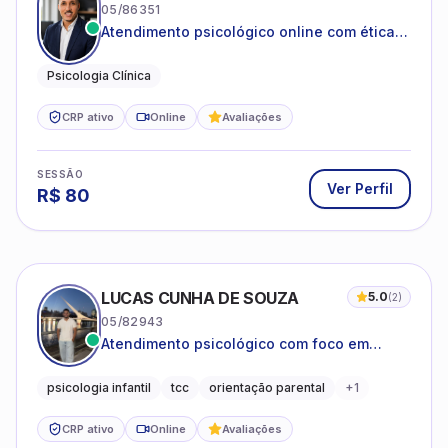
05/86351
Atendimento psicológico online com ética,
sigilo e acolhimento.
Psicologia Clínica
CRP ativo
Online
Avaliações
SESSÃO
Ver Perfil
R$
80
LUCAS CUNHA DE SOUZA
5.0
(
2
)
05/82943
Atendimento psicológico com foco em
Terapia Cognitivo-Comportamental (TCC),
promovendo equilíbrio emocional e
psicologia infantil
tcc
orientação parental
+
1
qualidade de vida.
CRP ativo
Online
Avaliações