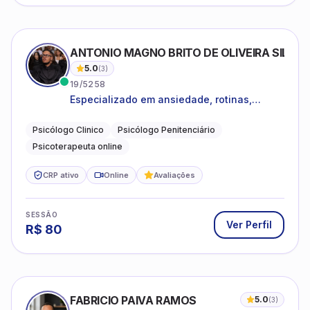
ANTONIO MAGNO BRITO DE OLIVEIRA SILVA
5.0
(
3
)
19/5258
Especializado em ansiedade, rotinas,
dificuldades emocionais, conflitos
familiares e questões comportamentais.
Psicólogo Clinico
Psicólogo Penitenciário
Psicoterapeuta online
CRP ativo
Online
Avaliações
SESSÃO
Ver Perfil
R$
80
FABRICIO PAIVA RAMOS
5.0
(
3
)