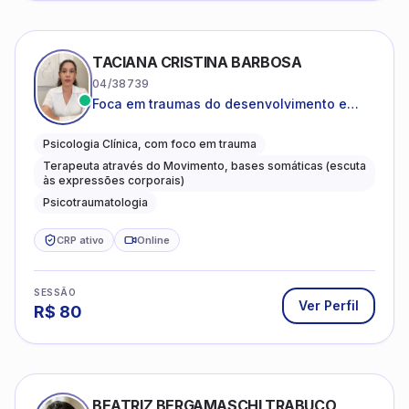
TACIANA CRISTINA BARBOSA
04/38739
Foca em traumas do desenvolvimento e
traumas complexos
Psicologia Clínica, com foco em trauma
Terapeuta através do Movimento, bases somáticas (escuta
às expressões corporais)
Psicotraumatologia
CRP ativo
Online
SESSÃO
Ver Perfil
R$
80
BEATRIZ BERGAMASCHI TRABUCO