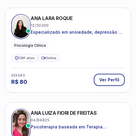
ANA LARA ROQUE
12/30200
Especializado em ansiedade, depressão e
desenvolvimento emocional
Psicologia Clínica
CRP ativo
Online
SESSÃO
Ver Perfil
R$
80
ANA LUIZA FIORI DE FREITAS
04/84825
Psicoterapia baseada em Terapia
Cognitivo-Comportamental