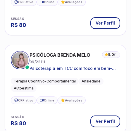
CRP ativo
Online
Avaliações
SESSÃO
Ver Perfil
R$
80
PSICÓLOGA BRENDA MELO
5.0
(
1
)
09/22111
Psicoterapia em TCC com foco em bem-
estar emocional e estratégias práticas para
o cotidiano
Terapia Cognitivo-Comportamental
Ansiedade
Autoestima
CRP ativo
Online
Avaliações
SESSÃO
Ver Perfil
R$
80