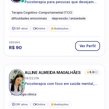
Psicoterapia para pessoas que desejam
compreender as emoções e lidar com as
dificuldades do dia a dia
Terapia Cognitivo-Comportamental (TCC)
dificuldades emocionais
depressão / ansiedade
CRP ativo
Online
Avaliações
SESSÃO
Ver Perfil
R$
90
ALLINE ALMEIDA MAGALHÃES
5.0
(
2
)
09/22216
Psicoterapia com foco em saúde mental,
relações interpessoais e autoestima para
adolescentes e adultos.
Psicologia clínica
CRP ativo
Online
Avaliações