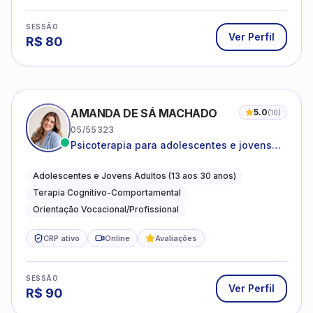
SESSÃO
Ver Perfil
R$
80
AMANDA DE SÁ MACHADO
5.0
(
10
)
05/55323
Psicoterapia para adolescentes e jovens
adultos com foco em ansiedade,
autoestima, relações e orientação
Adolescentes e Jovens Adultos (13 aos 30 anos)
profissional
Terapia Cognitivo-Comportamental
Orientação Vocacional/Profissional
CRP ativo
Online
Avaliações
SESSÃO
Ver Perfil
R$
90