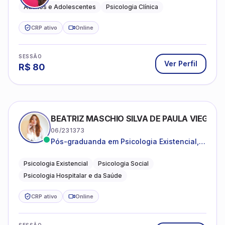
Adultos e Adolescentes
Psicologia Clínica
CRP ativo
Online
SESSÃO
Ver Perfil
R$
80
BEATRIZ MASCHIO SILVA DE PAULA VIEGAS
06/231373
Pós-graduanda em Psicologia Existencial,
Psicologia Social e Psicologia Hospitalar e
da Saúde.
Psicologia Existencial
Psicologia Social
Psicologia Hospitalar e da Saúde
CRP ativo
Online