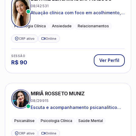
08/42531
Atuação clínica com foco em acolhimento,
autoestima, ansiedade e transições de vida
Psicologia Clínica
Ansiedade
Relacionamentos
CRP ativo
Online
SESSÃO
Ver Perfil
R$
90
MIRIÃ ROSSETO MUNIZ
08/29915
Escuta e acompanhamento psicanalítico
para adultos e adolescentes.
Psicanálise
Psicologia Clínica
Saúde Mental
CRP ativo
Online