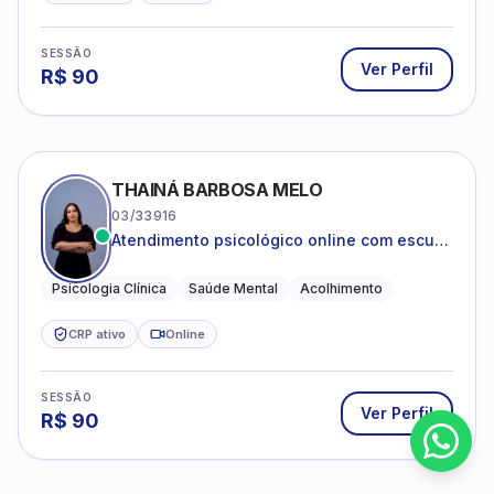
SESSÃO
Ver Perfil
R$
90
THAINÁ BARBOSA MELO
03/33916
Atendimento psicológico online com escuta
acolhedora e foco no seu bem-estar
emocional
Psicologia Clínica
Saúde Mental
Acolhimento
CRP ativo
Online
SESSÃO
Ver Perfil
R$
90