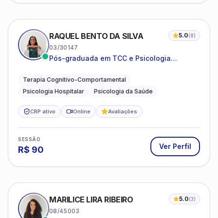
RAQUEL BENTO DA SILVA
5.0
(
8
)
03/30147
Pós-graduada em TCC e Psicologia
Hospitalar e da Saúde
Terapia Cognitivo-Comportamental
Psicologia Hospitalar
Psicologia da Saúde
CRP ativo
Online
Avaliações
SESSÃO
Ver Perfil
R$
90
MARILICE LIRA RIBEIRO
5.0
(
3
)
08/45003