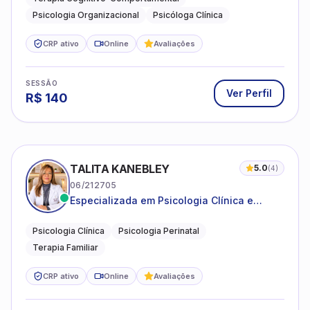
Psicologia Organizacional
Psicóloga Clínica
CRP ativo
Online
Avaliações
SESSÃO
Ver Perfil
R$
140
TALITA KANEBLEY
5.0
(
4
)
06/212705
Especializada em Psicologia Clínica e
Perinatal para adolescentes, adultos e
famílias
Psicologia Clínica
Psicologia Perinatal
Terapia Familiar
CRP ativo
Online
Avaliações