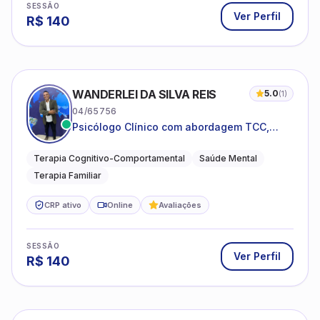
SESSÃO
Ver Perfil
R$
140
WANDERLEI DA SILVA REIS
5.0
(
1
)
04/65756
Psicólogo Clínico com abordagem TCC,
especializado em saúde mental e terapia
sistêmica
Terapia Cognitivo-Comportamental
Saúde Mental
Terapia Familiar
CRP ativo
Online
Avaliações
SESSÃO
Ver Perfil
R$
140