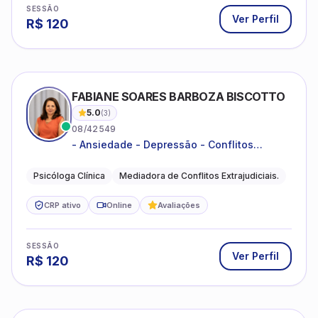
SESSÃO
Ver Perfil
R$
120
FABIANE SOARES BARBOZA BISCOTTO
5.0
(
3
)
08/42549
- Ansiedade - Depressão - Conflitos
conjugais - Conflitos familiares e
relacionamentos - Autoestima -
Psicóloga Clínica
Mediadora de Conflitos Extrajudiciais.
Desenvolvimento emocional
CRP ativo
Online
Avaliações
SESSÃO
Ver Perfil
R$
120