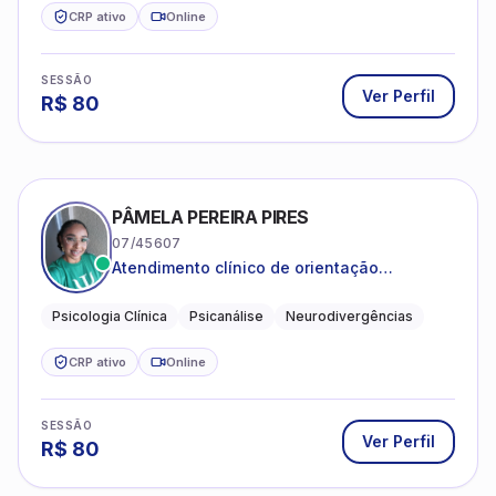
CRP ativo
Online
SESSÃO
Ver Perfil
R$
80
PÂMELA PEREIRA PIRES
07/45607
Atendimento clínico de orientação
psicanalítica para adolescentes, adultos e
crianças neurotípicas
Psicologia Clínica
Psicanálise
Neurodivergências
CRP ativo
Online
SESSÃO
Ver Perfil
R$
80