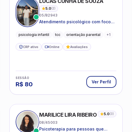
LUCAS CUNHA DE SOUZA
5.0
(
2
)
05/82943
Atendimento psicológico com foco
em Terapia Cognitivo-
Comportamental (TCC), promovendo
psicologia infantil
tcc
orientação parental
+
1
equilíbrio emocional e qualidade de
vida.
CRP ativo
Online
Avaliações
SESSÃO
Ver Perfil
R$
80
MARILICE LIRA RIBEIRO
5.0
(
3
)
08/45003
Psicoterapia para pessoas que