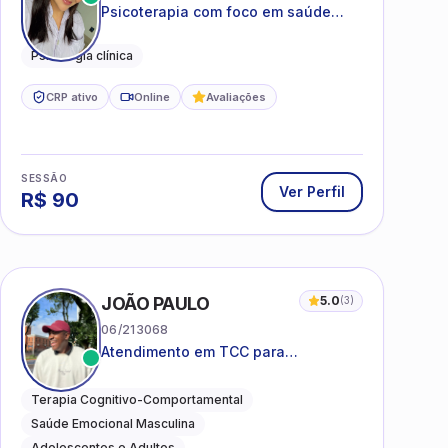
Psicoterapia com foco em saúde
mental, relações interpessoais e
autoestima para adolescentes e
Psicologia clínica
adultos.
CRP ativo
Online
Avaliações
SESSÃO
Ver Perfil
R$
90
I
JOÃO PAULO
5.0
(
3
)
06/213068
Atendimento em TCC para
ansiedade, estresse e
desenvolvimento de autonomia
Terapia Cognitivo-Comportamental
emocional
Saúde Emocional Masculina
Adolescentes e Adultos