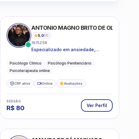
ANTONIO MAGNO BRITO DE OLIVEIRA SI
5.0
(
3
)
19/5258
Especializado em ansiedade,
rotinas, dificuldades emocionais,
conflitos familiares e questões
Psicólogo Clinico
Psicólogo Penitenciário
comportamentais.
Psicoterapeuta online
CRP ativo
Online
Avaliações
SESSÃO
Ver Perfil
R$
80