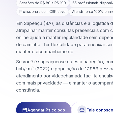
Sessões de R$
80
a R$
190
65
profissionais disponí
Profissionais com CRP ativo
Atendimento 100% onlin
Em Sapeaçu (BA), as distâncias e a logística 
atrapalhar manter consultas presenciais com c
online ajuda a manter regularidade sem depen
de caminho. Ter flexibilidade para encaixar se
manter o acompanhamento.
Se você é sapeaçuense ou está na região, co
hab/km² (2022) e população de 17.963 pesso
atendimento por videochamada facilita encai
com mais privacidade — e manter o acompa
constância.
Agendar Psicologo
Fale conosc