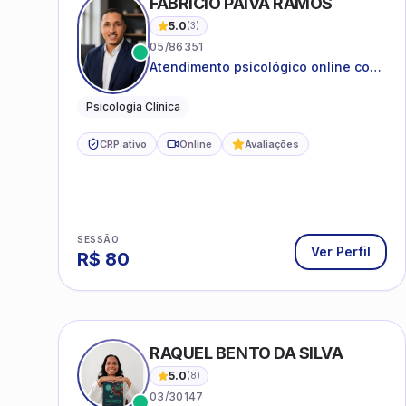
FABRICIO PAIVA RAMOS
5.0
(
3
)
05/86351
Atendimento psicológico online com
ética, sigilo e acolhimento.
Psicologia Clínica
CRP ativo
Online
Avaliações
SESSÃO
Ver Perfil
R$
80
RAQUEL BENTO DA SILVA
5.0
(
8
)
03/30147