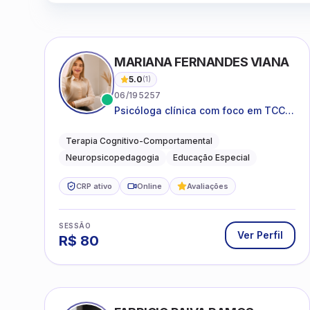
MARIANA FERNANDES VIANA
5.0
(
1
)
06/195257
Psicóloga clínica com foco em TCC,
neuropsicopedagogia e
acompanhamento do
Terapia Cognitivo-Comportamental
neurodesenvolvimento.
Neuropsicopedagogia
Educação Especial
CRP ativo
Online
Avaliações
SESSÃO
Ver Perfil
R$
80