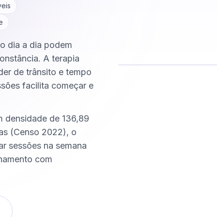
veis
e
do dia a dia podem
onstância. A terapia
der de trânsito e tempo
ssões facilita começar e
Comece hoje
Online e sigiloso
m densidade de 136,89
as (Censo 2022), o
xar sessões na semana
nhamento com
o