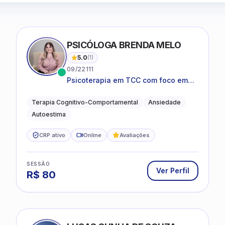
PSICÓLOGA BRENDA MELO
5.0
(
1
)
09/22111
Psicoterapia em TCC com foco em
bem-estar emocional e estratégias
práticas para o cotidiano
Terapia Cognitivo-Comportamental
Ansiedade
Autoestima
CRP ativo
Online
Avaliações
SESSÃO
Ver Perfil
R$
80