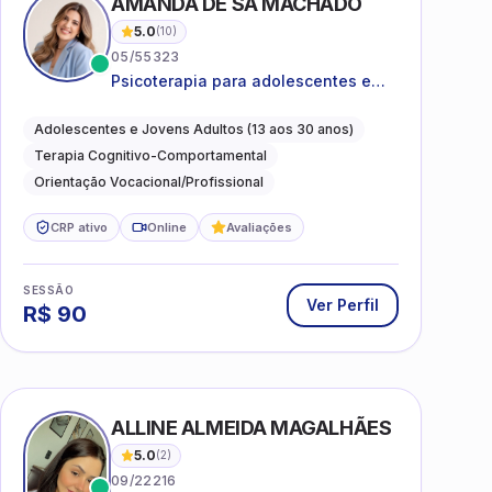
AMANDA DE SÁ MACHADO
5.0
(
10
)
05/55323
Psicoterapia para adolescentes e
jovens adultos com foco em
ansiedade, autoestima, relações e
Adolescentes e Jovens Adultos (13 aos 30 anos)
orientação profissional
Terapia Cognitivo-Comportamental
Orientação Vocacional/Profissional
CRP ativo
Online
Avaliações
SESSÃO
Ver Perfil
R$
90
ALLINE ALMEIDA MAGALHÃES
5.0
(
2
)
09/22216