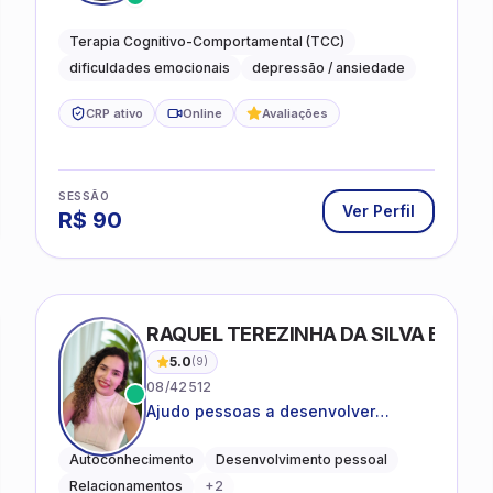
desejam compreender as emoções e
lidar com as dificuldades do dia a
Terapia Cognitivo-Comportamental (TCC)
dia
dificuldades emocionais
depressão / ansiedade
CRP ativo
Online
Avaliações
SESSÃO
Ver Perfil
R$
90
RAQUEL TEREZINHA DA SILVA BIOND
5.0
(
9
)
08/42512
Ajudo pessoas a desenvolver
equilíbrio emocional e relações mais
saudáveis
Autoconhecimento
Desenvolvimento pessoal
Relacionamentos
+
2