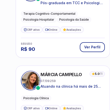
Pós-graduada em TCC e Psicologia
Hospitalar e da Saúde
Terapia Cognitivo-Comportamental
Psicologia Hospitalar
Psicologia da Saúde
CRP ativo
Online
Avaliações
SESSÃO
Ver Perfil
R$
90
MÁRCIA CAMPELLO
5.0
(
1
)
07/09259
Atuando na clínica há mais de 25
anos, amparada pela psicanálise e
suas estruturas, com experiência em
Psicologia Clínica
atendimento a jovens e adultos.
CRP ativo
Online
Avaliações