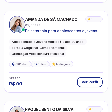
AMANDA DE SÁ MACHADO
5.0
(
10
)
05/55323
Psicoterapia para adolescentes e jovens
adultos com foco em ansiedade,
autoestima, relações e orientação
Adolescentes e Jovens Adultos (13 aos 30 anos)
profissional
Terapia Cognitivo-Comportamental
Orientação Vocacional/Profissional
CRP ativo
Online
Avaliações
SESSÃO
Ver Perfil
R$
90
RAQUEL BENTO DA SILVA
5.0
(
8
)