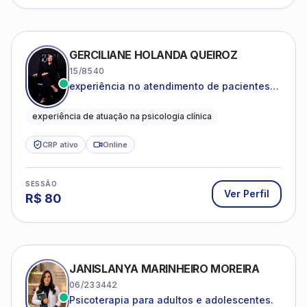
GERCILIANE HOLANDA QUEIROZ
15/8540
experiência no atendimento de pacientes
ansiosos, com histórico de pensamentos
catastróficos e comportamentos
experiência de atuação na psicologia clínica
autolesivos.
CRP ativo
Online
SESSÃO
Ver Perfil
R$
80
JANISLANYA MARINHEIRO MOREIRA
06/233442
Psicoterapia para adultos e adolescentes.