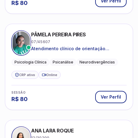
Ver Perfil
R$
80
PÂMELA PEREIRA PIRES
07/45607
Atendimento clínico de orientação
psicanalítica para adolescentes, adultos e
crianças neurotípicas
Psicologia Clínica
Psicanálise
Neurodivergências
CRP ativo
Online
SESSÃO
Ver Perfil
R$
80
ANA LARA ROQUE
12/30200