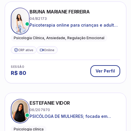
BRUNA MARIANE FERREIRA
04/82173
Psicoterapia online para crianças e adultos
que desejam compreender suas emoções,
reduzir a ansiedade e construir uma vida
Psicologia Clínica, Ansiedade, Regulação Emocional
com mais equilíbrio e sentido
CRP ativo
Online
SESSÃO
Ver Perfil
R$
80
ESTEFANIE VIDOR
06/207970
PSICÓLOGA DE MULHERES; focada em
melhorar relacionamentos os conflitos,
dentro da sua realidade.
Psicologia clínica