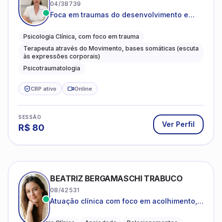
04/38739
Foca em traumas do desenvolvimento e
traumas complexos
Psicologia Clínica, com foco em trauma
Terapeuta através do Movimento, bases somáticas (escuta
às expressões corporais)
Psicotraumatologia
CRP ativo
Online
SESSÃO
Ver Perfil
R$
80
BEATRIZ BERGAMASCHI TRABUCO
08/42531
Atuação clínica com foco em acolhimento,
autoestima, ansiedade e transições de vida