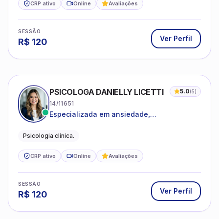
CRP ativo
Online
Avaliações
SESSÃO
Ver Perfil
R$
120
PSICOLOGA DANIELLY LICETTI
5.0
(
5
)
14/11651
Especializada em ansiedade,
autoconhecimento, depressão.
Psicologia clinica.
CRP ativo
Online
Avaliações
SESSÃO
Ver Perfil
R$
120