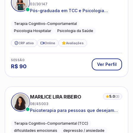
03/30147
Pós-graduada em TCC e Psicologia
Hospitalar e da Saúde
Terapia Cognitivo-Comportamental
Psicologia Hospitalar
Psicologia da Saúde
CRP ativo
Online
Avaliações
SESSÃO
Ver Perfil
R$
90
MARILICE LIRA RIBEIRO
5.0
(
3
)
08/45003
Psicoterapia para pessoas que desejam
compreender as emoções e lidar com as
dificuldades do dia a dia
Terapia Cognitivo-Comportamental (TCC)
dificuldades emocionais
depressão / ansiedade