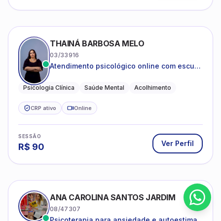
THAINÁ BARBOSA MELO
03/33916
Atendimento psicológico online com escuta
acolhedora e foco no seu bem-estar
emocional
Psicologia Clínica
Saúde Mental
Acolhimento
CRP ativo
Online
SESSÃO
Ver Perfil
R$
90
ANA CAROLINA SANTOS JARDIM
08/47307
Psicoterapia para ansiedade e autoestima