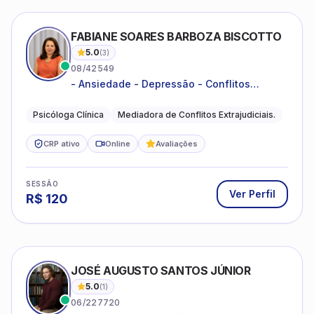
FABIANE SOARES BARBOZA BISCOTTO
5.0
(
3
)
08/42549
- Ansiedade - Depressão - Conflitos
conjugais - Conflitos familiares e
relacionamentos - Autoestima -
Psicóloga Clínica
Mediadora de Conflitos Extrajudiciais.
Desenvolvimento emocional
CRP ativo
Online
Avaliações
SESSÃO
Ver Perfil
R$
120
JOSÉ AUGUSTO SANTOS JÚNIOR
5.0
(
1
)
06/227720