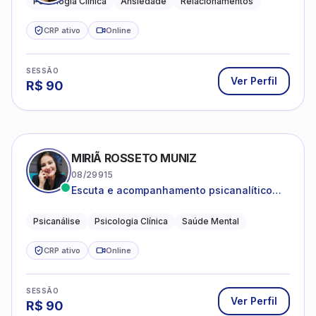
Psicologia Clínica
Ansiedade
Relacionamentos
CRP ativo
Online
SESSÃO
Ver Perfil
R$
90
MIRIÃ ROSSETO MUNIZ
08/29915
Escuta e acompanhamento psicanalítico
para adultos e adolescentes.
Psicanálise
Psicologia Clínica
Saúde Mental
CRP ativo
Online
SESSÃO
Ver Perfil
R$
90