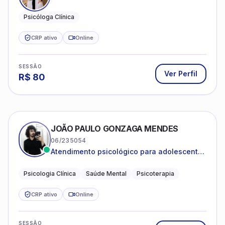
Psicóloga Clínica
CRP ativo
Online
SESSÃO
Ver Perfil
R$
80
JOÃO PAULO GONZAGA MENDES
06/235054
Atendimento psicológico para adolescentes
e adultos com foco em ansiedade,
depressão e autoestima.
Psicologia Clínica
Saúde Mental
Psicoterapia
CRP ativo
Online
SESSÃO