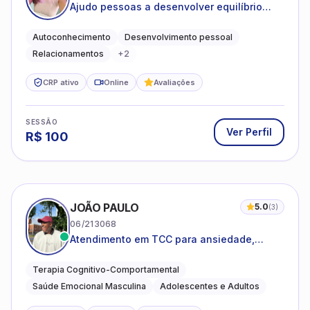
Ajudo pessoas a desenvolver equilíbrio
emocional e relações mais saudáveis
Autoconhecimento
Desenvolvimento pessoal
Relacionamentos
+
2
CRP ativo
Online
Avaliações
SESSÃO
Ver Perfil
R$
100
JOÃO PAULO
5.0
(
3
)
06/213068
Atendimento em TCC para ansiedade,
estresse e desenvolvimento de autonomia
emocional
Terapia Cognitivo-Comportamental
Saúde Emocional Masculina
Adolescentes e Adultos