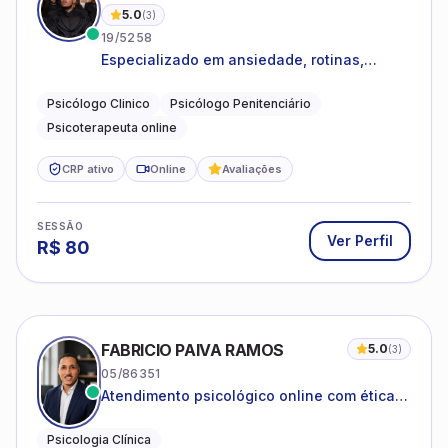
5.0
(
3
)
19/5258
Especializado em ansiedade, rotinas,
dificuldades emocionais, conflitos
familiares e questões comportamentais.
Psicólogo Clinico
Psicólogo Penitenciário
Psicoterapeuta online
CRP ativo
Online
Avaliações
SESSÃO
Ver Perfil
R$
80
FABRICIO PAIVA RAMOS
5.0
(
3
)
05/86351
Atendimento psicológico online com ética,
sigilo e acolhimento.
Psicologia Clínica