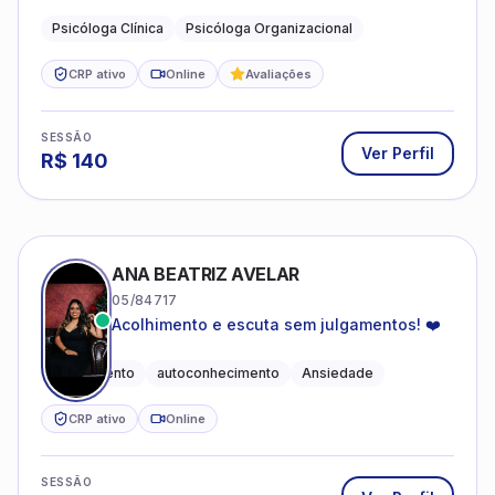
profissional.
Psicóloga Clínica
Psicóloga Organizacional
CRP ativo
Online
Avaliações
SESSÃO
Ver Perfil
R$
140
ANA BEATRIZ AVELAR
05/84717
Acolhimento e escuta sem julgamentos! ❤️
Acolhimento
autoconhecimento
Ansiedade
CRP ativo
Online
SESSÃO