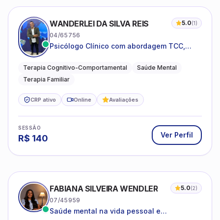
WANDERLEI DA SILVA REIS
5.0
(
1
)
04/65756
Psicólogo Clínico com abordagem TCC,
especializado em saúde mental e terapia
sistêmica
Terapia Cognitivo-Comportamental
Saúde Mental
Terapia Familiar
CRP ativo
Online
Avaliações
SESSÃO
Ver Perfil
R$
140
FABIANA SILVEIRA WENDLER
5.0
(
2
)
07/45959
Saúde mental na vida pessoal e