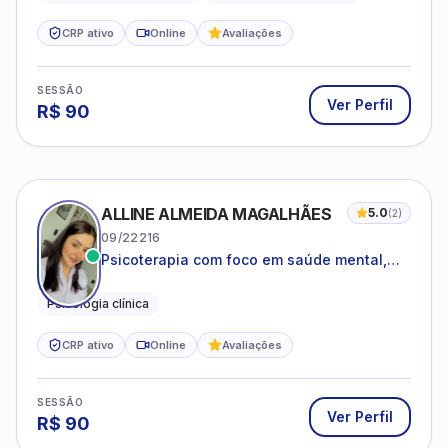
CRP ativo
Online
Avaliações
SESSÃO
Ver Perfil
R$
90
ALLINE ALMEIDA MAGALHÃES
5.0
(
2
)
09/22216
Psicoterapia com foco em saúde mental,
relações interpessoais e autoestima para
adolescentes e adultos.
Psicologia clínica
CRP ativo
Online
Avaliações
SESSÃO
Ver Perfil
R$
90