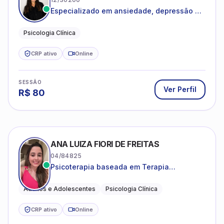
Especializado em ansiedade, depressão e
desenvolvimento emocional
Psicologia Clínica
CRP ativo
Online
SESSÃO
Ver Perfil
R$
80
ANA LUIZA FIORI DE FREITAS
04/84825
Psicoterapia baseada em Terapia
Cognitivo-Comportamental
Adultos e Adolescentes
Psicologia Clínica
CRP ativo
Online