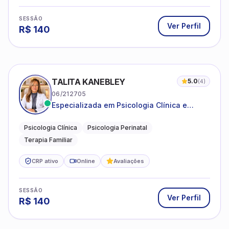
SESSÃO
Ver Perfil
R$
140
TALITA KANEBLEY
5.0
(
4
)
06/212705
Especializada em Psicologia Clínica e
Perinatal para adolescentes, adultos e
famílias
Psicologia Clínica
Psicologia Perinatal
Terapia Familiar
CRP ativo
Online
Avaliações
SESSÃO
Ver Perfil
R$
140