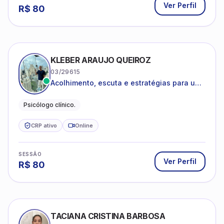
Ver Perfil
R$
80
KLEBER ARAUJO QUEIROZ
03/29615
Acolhimento, escuta e estratégias para uma
vida mais saudável.
Psicólogo clínico.
CRP ativo
Online
SESSÃO
Ver Perfil
R$
80
TACIANA CRISTINA BARBOSA