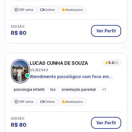
CRP ativo
Online
Avaliações
SESSÃO
Ver Perfil
R$
80
LUCAS CUNHA DE SOUZA
5.0
(
2
)
05/82943
Atendimento psicológico com foco em
Terapia Cognitivo-Comportamental (TCC),
promovendo equilíbrio emocional e
psicologia infantil
tcc
orientação parental
+
1
qualidade de vida.
CRP ativo
Online
Avaliações
SESSÃO
Ver Perfil
R$
80