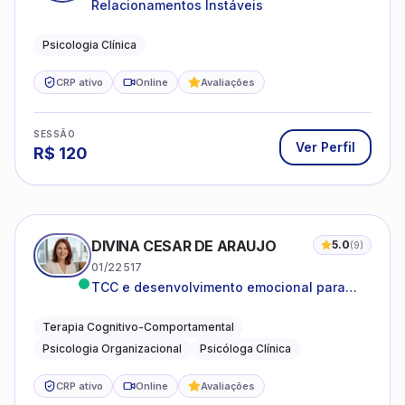
Relacionamentos Instáveis
Psicologia Clínica
CRP ativo
Online
Avaliações
SESSÃO
Ver Perfil
R$
120
DIVINA CESAR DE ARAUJO
5.0
(
9
)
01/22517
TCC e desenvolvimento emocional para
adultos e idosos
Terapia Cognitivo-Comportamental
Psicologia Organizacional
Psicóloga Clínica
CRP ativo
Online
Avaliações