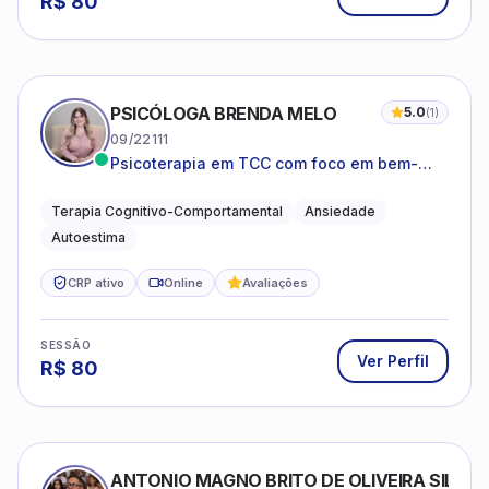
R$
80
PSICÓLOGA BRENDA MELO
5.0
(
1
)
09/22111
Psicoterapia em TCC com foco em bem-
estar emocional e estratégias práticas para
o cotidiano
Terapia Cognitivo-Comportamental
Ansiedade
Autoestima
CRP ativo
Online
Avaliações
SESSÃO
Ver Perfil
R$
80
ANTONIO MAGNO BRITO DE OLIVEIRA SILVA