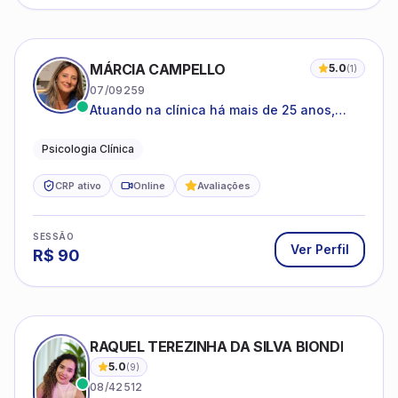
MÁRCIA CAMPELLO
5.0
(
1
)
07/09259
Atuando na clínica há mais de 25 anos,
amparada pela psicanálise e suas
estruturas, com experiência em
Psicologia Clínica
atendimento a jovens e adultos.
CRP ativo
Online
Avaliações
SESSÃO
Ver Perfil
R$
90
RAQUEL TEREZINHA DA SILVA BIONDI
5.0
(
9
)
08/42512