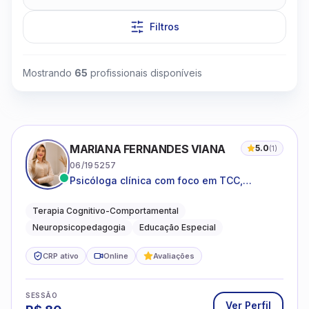
Filtros
Mostrando
65
profissionais disponíveis
Clique para assistir
MARIANA FERNANDES VIANA
5.0
(
1
)
06/195257
Psicóloga clínica com foco em TCC,
neuropsicopedagogia e acompanhamento
do neurodesenvolvimento.
Terapia Cognitivo-Comportamental
Neuropsicopedagogia
Educação Especial
CRP ativo
Online
Avaliações
SESSÃO
Ver Perfil