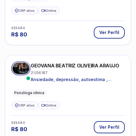
CRP ativo
Online
SESSÃO
Ver Perfil
R$
80
GEOVANA BEATRIZ OLIVEIRA ARAUJO
21/06187
Ansiedade, depressão, autoestima ,
autoconhecimento
Psicóloga clínica
CRP ativo
Online
SESSÃO
Ver Perfil
R$
80