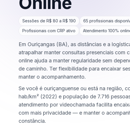
Online
Sessões de R$
80
a R$
190
65
profissionais disponí
Profissionais com CRP ativo
Atendimento 100% onlin
Em Ouriçangas (BA), as distâncias e a logísti
atrapalhar manter consultas presenciais com c
online ajuda a manter regularidade sem depen
de caminho. Ter flexibilidade para encaixar se
manter o acompanhamento.
Se você é ouriçanguense ou está na região, c
hab/km² (2022) e população de 7.716 pessoa
atendimento por videochamada facilita encai
com mais privacidade — e manter o acompa
constância.