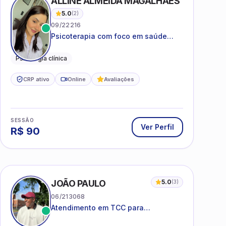
ALLINE ALMEIDA MAGALHÃES
5.0
(
2
)
09/22216
Psicoterapia com foco em saúde
mental, relações interpessoais e
autoestima para adolescentes e
Psicologia clínica
adultos.
CRP ativo
Online
Avaliações
SESSÃO
Ver Perfil
R$
90
I
JOÃO PAULO
5.0
(
3
)
06/213068
Atendimento em TCC para
ansiedade, estresse e