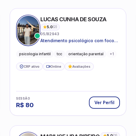
LUCAS CUNHA DE SOUZA
5.0
(
2
)
05/82943
Atendimento psicológico com foco
em Terapia Cognitivo-
Comportamental (TCC), promovendo
psicologia infantil
tcc
orientação parental
+
1
equilíbrio emocional e qualidade de
vida.
CRP ativo
Online
Avaliações
SESSÃO
Ver Perfil
R$
80
5.0
(
3
)