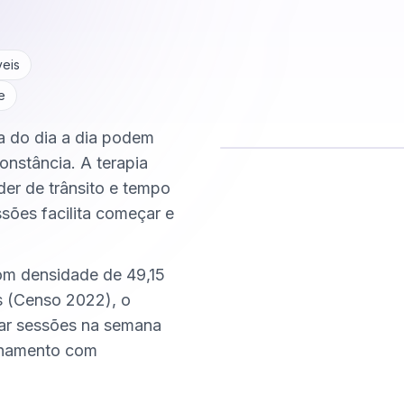
veis
e
ca do dia a dia podem
onstância. A terapia
Comece hoje
der de trânsito e tempo
Online e sigiloso
ssões facilita começar e
om densidade de 49,15
s (Censo 2022), o
xar sessões na semana
nhamento com