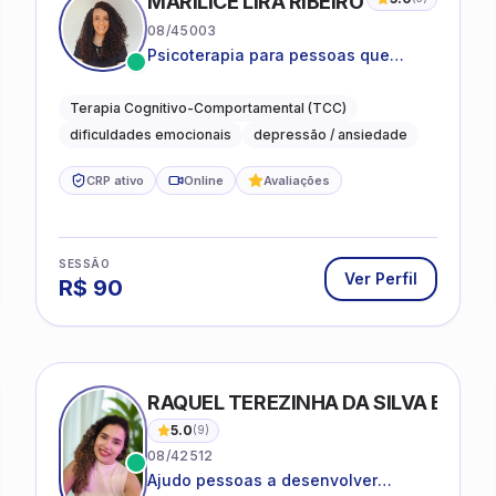
MARILICE LIRA RIBEIRO
08/45003
Psicoterapia para pessoas que
desejam compreender as emoções e
lidar com as dificuldades do dia a
Terapia Cognitivo-Comportamental (TCC)
dia
dificuldades emocionais
depressão / ansiedade
CRP ativo
Online
Avaliações
SESSÃO
Ver Perfil
R$
90
RAQUEL TEREZINHA DA SILVA BIOND
5.0
(
9
)
08/42512
Ajudo pessoas a desenvolver