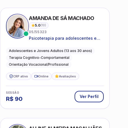
AMANDA DE SÁ MACHADO
5.0
(
10
)
05/55323
Psicoterapia para adolescentes e
jovens adultos com foco em
ansiedade, autoestima, relações e
Adolescentes e Jovens Adultos (13 aos 30 anos)
orientação profissional
Terapia Cognitivo-Comportamental
Orientação Vocacional/Profissional
CRP ativo
Online
Avaliações
SESSÃO
Ver Perfil
R$
90