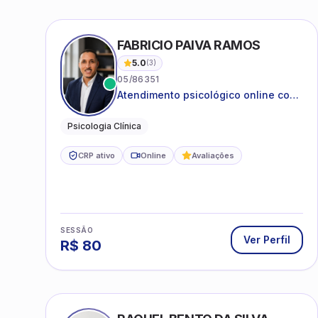
FABRICIO PAIVA RAMOS
5.0
(
3
)
05/86351
Atendimento psicológico online com
ética, sigilo e acolhimento.
Psicologia Clínica
CRP ativo
Online
Avaliações
SESSÃO
Ver Perfil
R$
80