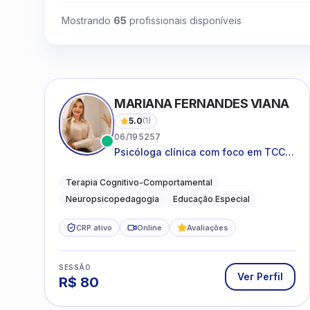
Mostrando
65
profissionais disponíveis
MARIANA FERNANDES VIANA
5.0
(
1
)
06/195257
Psicóloga clínica com foco em TCC,
neuropsicopedagogia e
acompanhamento do
Terapia Cognitivo-Comportamental
neurodesenvolvimento.
Neuropsicopedagogia
Educação Especial
CRP ativo
Online
Avaliações
SESSÃO
Ver Perfil
R$
80