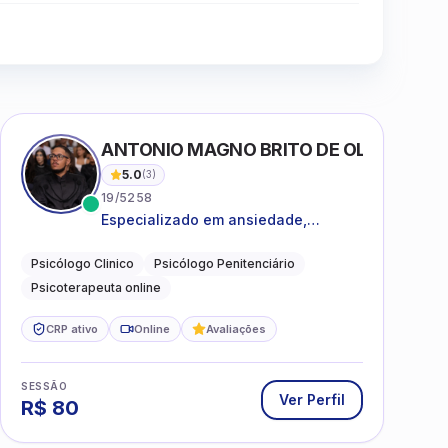
Clique para assistir
ANTONIO MAGNO BRITO DE OLIVEIRA SI
5.0
(
3
)
19/5258
Especializado em ansiedade,
rotinas, dificuldades emocionais,
conflitos familiares e questões
Psicólogo Clinico
Psicólogo Penitenciário
comportamentais.
Psicoterapeuta online
CRP ativo
Online
Avaliações
SESSÃO
Ver Perfil
R$
80