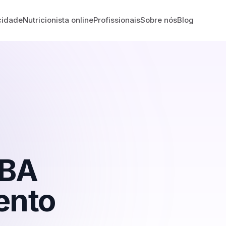
cidade
Nutricionista online
Profissionais
Sobre nós
Blog
BA
ento