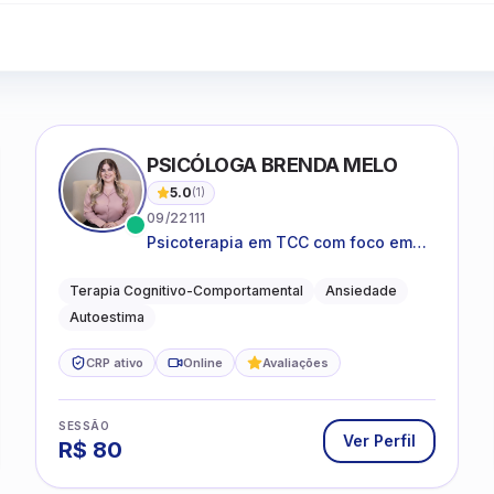
PSICÓLOGA BRENDA MELO
5.0
(
1
)
09/22111
Psicoterapia em TCC com foco em
bem-estar emocional e estratégias
práticas para o cotidiano
Terapia Cognitivo-Comportamental
Ansiedade
Autoestima
CRP ativo
Online
Avaliações
SESSÃO
Ver Perfil
R$
80